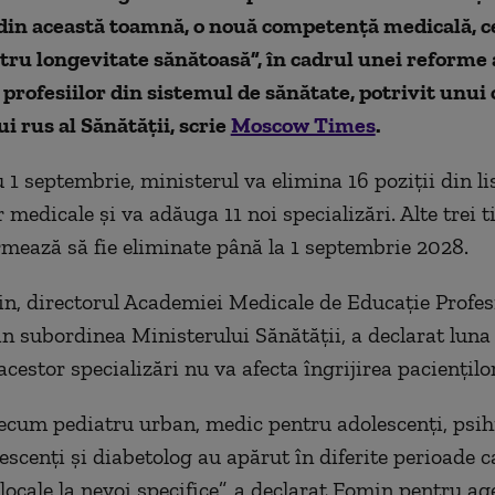
 din această toamnă, o nouă competenţă medicală, c
ru longevitate sănătoasă”, în cadrul unei reforme 
 profesiilor din sistemul de sănătate, potrivit unui 
i rus al Sănătăţii, scrie
Moscow Times
.
1 septembrie, ministerul va elimina 16 poziţii din lis
r medicale şi va adăuga 11 noi specializări. Alte trei ti
mează să fie eliminate până la 1 septembrie 2028.
n, directorul Academiei Medicale de Educaţie Profes
n subordinea Ministerului Sănătăţii, a declarat luna
cestor specializări nu va afecta îngrijirea pacienţilor
recum pediatru urban, medic pentru adolescenţi, psih
escenţi şi diabetolog au apărut în diferite perioade c
locale la nevoi specifice”, a declarat Fomin pentru ag