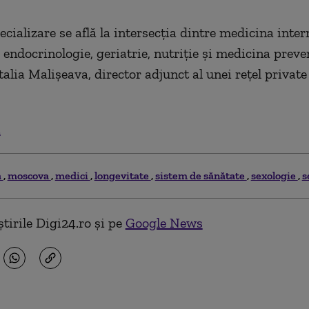
cializare se află la intersecţia dintre medicina inter
 endocrinologie, geriatrie, nutriţie şi medicina preven
alia Malişeava, director adjunct al unei reţel private 
.
a
moscova
medici
longevitate
sistem de sănătate
sexologie
s
tirile Digi24.ro și pe
Google News