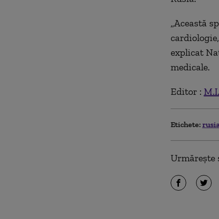
„Această spe
cardiologie,
explicat Nat
medicale.
Editor :
M.I
Etichete:
rusi
Urmărește ș