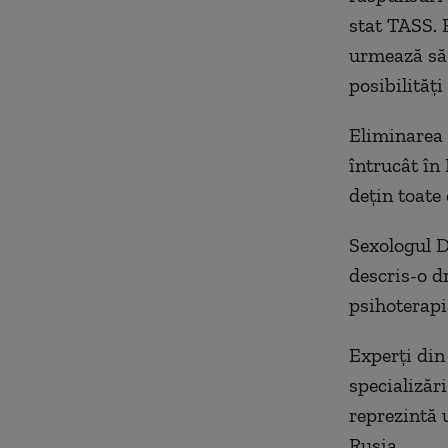
stat TASS. E
urmează să 
posibilităţi
Eliminarea 
întrucât în
deţin toate
Sexologul Dm
descris-o d
psihoterapia
Experţi din
specializăr
reprezintă 
Rusia.