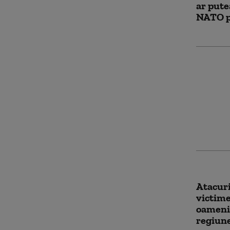
ar putea
NATO p
Una din
rafinăr
flăcări
ucrain
noapte
Atacuri
victime
oameni 
regiun