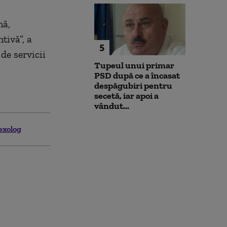
nă,
tivă”, a
5
de servicii
Tupeul unui primar
PSD după ce a încasat
despăgubiri pentru
secetă, iar apoi a
vândut...
exolog