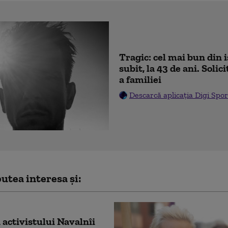
Tragic: cel mai bun din 
subit, la 43 de ani. Soli
a familiei
Descarcă aplicația Digi Spor
utea interesa și:
activistului Navalnîi