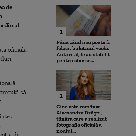
ea de
a
ordin al
1
Până când mai poate fi
folosit buletinul vechi.
ta oficială
Autoritățile au stabilit
tluri
pentru cine se...
ională
 trecută că
2
.
Cine este românca
Alecsandra Drăgoi,
iatru
tânăra care a realizat
fotografia oficială a
a
noului...
enţia de