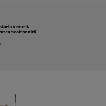
istorie a murit
citarea neobișnuită
t