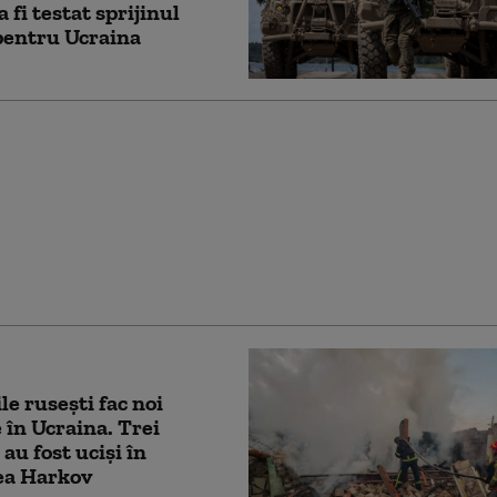
 fi testat sprijinul
entru Ucraina
tre cele mai mari
ii din Rusia este în
. A fost atacată de drone
ene pentru a doua
 consecutiv
le rusești fac noi
 în Ucraina. Trei
au fost uciși în
ea Harkov