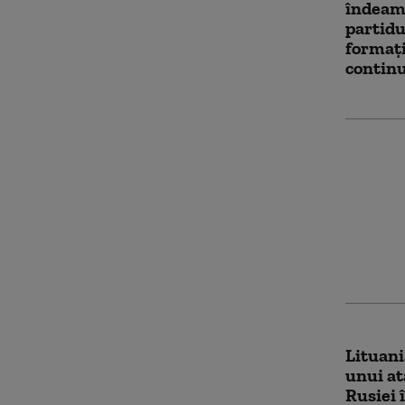
îndeamn
partidu
formați
continu
Moscova
exager
după f
Geran-2
Moldov
Lituani
unui at
Rusiei 