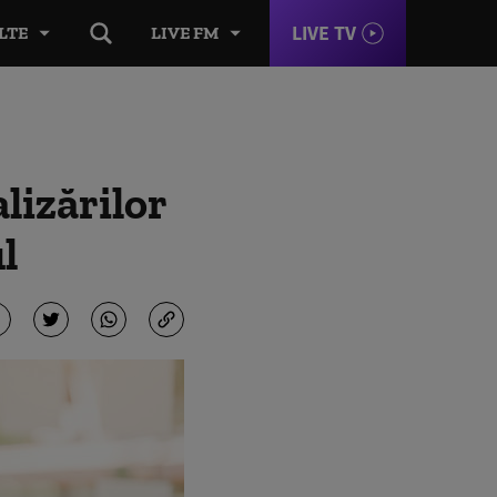
LIVE TV
LTE
LIVE FM
alizărilor
l