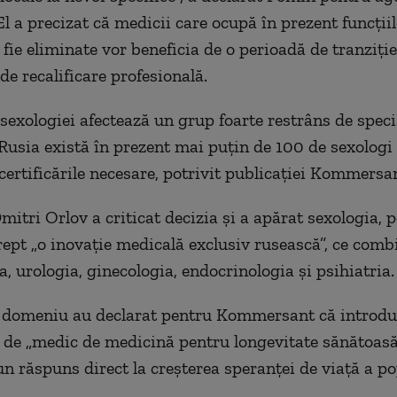
l a precizat că medicii care ocupă în prezent funcţiil
fie eliminate vor beneficia de o perioadă de tranziţie
 de recalificare profesională.
sexologiei afectează un grup foarte restrâns de specia
 Rusia există în prezent mai puţin de 100 de sexologi 
 certificările necesare, potrivit publicaţiei Kommersa
itri Orlov a criticat decizia şi a apărat sexologia, p
rept „o inovaţie medicală exclusiv rusească”, ce comb
, urologia, ginecologia, endocrinologia şi psihiatria.
 domeniu au declarat pentru Kommersant că introdu
i de „medic de medicină pentru longevitate sănătoasă
un răspuns direct la creşterea speranţei de viaţă a po