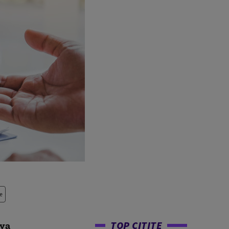
e
TOP CITITE
 va