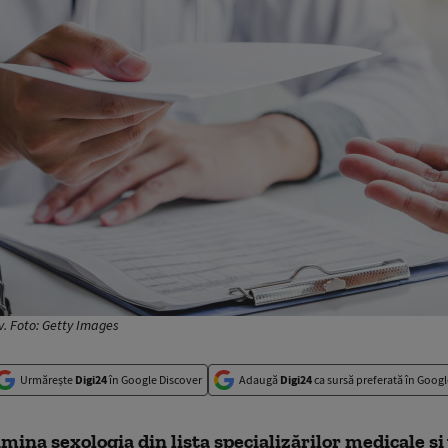
v. Foto: Getty Images
Urmărește
Digi24
în Google Discover
Adaugă
Digi24
ca sursă preferată în Googl
imina sexologia din lista specializărilor medicale şi