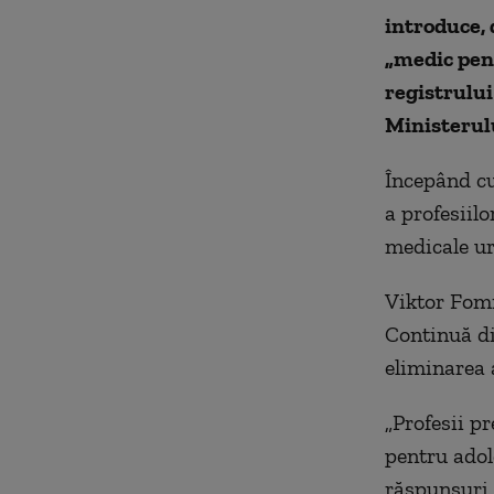
introduce,
„medic pent
registrului
Ministerulu
Începând cu 
a profesiilo
medicale ur
Viktor Fomi
Continuă di
eliminarea a
„Profesii p
pentru adol
răspunsuri 