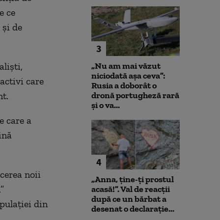
e ce
 şi de
3
lişti,
„Nu am mai văzut
niciodată așa ceva”:
activi care
Rusia a doborât o
nt.
dronă portugheză rară
și o va...
e care a
ină
4
cerea noii
„Anna, ţine-ţi prostul
”
acasă!”. Val de reacții
după ce un bărbat a
pulaţiei din
desenat o declarație...