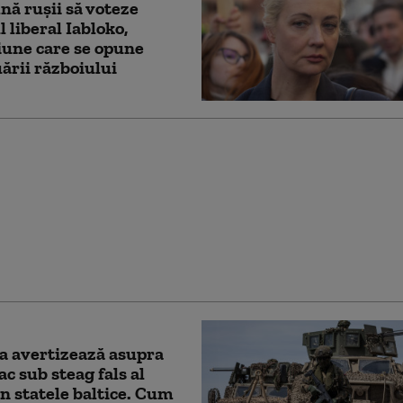
ă ruşii să voteze
l liberal Iabloko,
une care se opune
ării războiului
 acuză Chișinăul că
ează amenințarea rusă,
ragmentele de dronă
 descoperite în R.
a
a avertizează asupra
ac sub steag fals al
în statele baltice. Cum