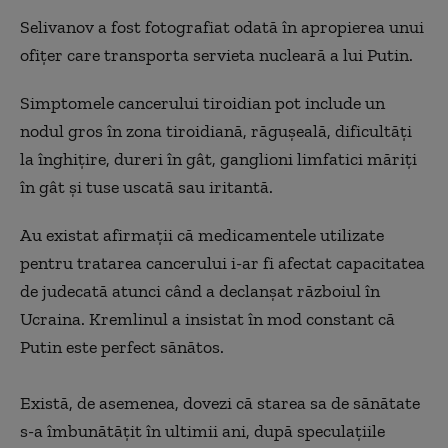
Selivanov a fost fotografiat odată în apropierea unui
ofiţer care transporta servieta nucleară a lui Putin.
Simptomele cancerului tiroidian pot include un
nodul gros în zona tiroidiană, răguşeală, dificultăţi
la înghiţire, dureri în gât, ganglioni limfatici măriţi
în gât şi tuse uscată sau iritantă.
Au existat afirmaţii că medicamentele utilizate
pentru tratarea cancerului i-ar fi afectat capacitatea
de judecată atunci când a declanşat războiul în
Ucraina. Kremlinul a insistat în mod constant că
Putin este perfect sănătos.
Există, de asemenea, dovezi că starea sa de sănătate
s-a îmbunătăţit în ultimii ani, după speculaţiile