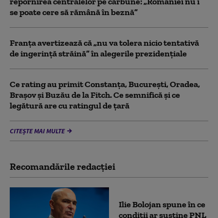
repornirea centralelor pe cărbune: „României nu i
se poate cere să rămână în beznă”
Franţa avertizează că „nu va tolera nicio tentativă
de ingerinţă străină” în alegerile prezidenţiale
Ce rating au primit Constanța, București, Oradea,
Brașov și Buzău de la Fitch. Ce semnifică și ce
legătură are cu ratingul de țară
CITEȘTE MAI MULTE
Recomandările redacţiei
Ilie Bolojan spune în ce
condiții ar susține PNL