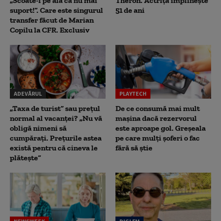
„Scoate-l pe ăla că nu mai
Theron. Actrița împlinește
suport!”. Care este singurul
51 de ani
transfer făcut de Marian
Copilu la CFR. Exclusiv
ADEVĂRUL
PLAYTECH
„Taxa de turist” sau prețul
De ce consumă mai mult
normal al vacanței? „Nu vă
mașina dacă rezervorul
obligă nimeni să
este aproape gol. Greșeala
cumpărați. Prețurile astea
pe care mulți șoferi o fac
există pentru că cineva le
fără să știe
plătește”