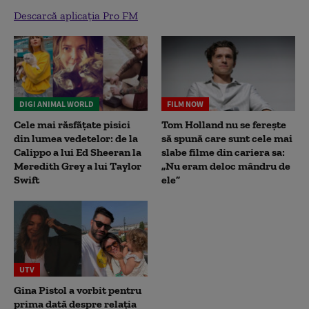
Descarcă aplicația Pro FM
DIGI ANIMAL WORLD
FILM NOW
Cele mai răsfățate pisici
Tom Holland nu se ferește
din lumea vedetelor: de la
să spună care sunt cele mai
Calippo a lui Ed Sheeran la
slabe filme din cariera sa:
Meredith Grey a lui Taylor
„Nu eram deloc mândru de
Swift
ele”
UTV
Gina Pistol a vorbit pentru
prima dată despre relația