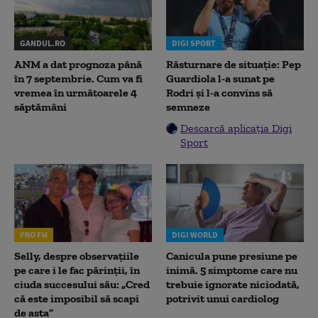
GANDUL.RO
DIGI SPORT
ANM a dat prognoza până
Răsturnare de situație: Pep
în 7 septembrie. Cum va fi
Guardiola l-a sunat pe
vremea în următoarele 4
Rodri și l-a convins să
săptămâni
semneze
Descarcă aplicația Digi
Sport
PRO FM
DIGI WORLD
Selly, despre observațiile
Canicula pune presiune pe
pe care i le fac părinții, în
inimă. 5 simptome care nu
ciuda succesului său: „Cred
trebuie ignorate niciodată,
că este imposibil să scapi
potrivit unui cardiolog
de asta”