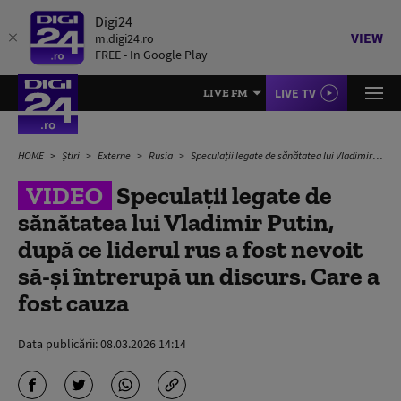
Digi24
VIEW
m.digi24.ro
FREE - In Google Play
LIVE TV
LIVE FM
HOME
Știri
Externe
Rusia
Speculații legate de sănătatea lui Vladimir Putin, după ce liderul rus a fost nevoit să-și întrerupă un discurs. Care a fost cauza
VIDEO
Speculații legate de
sănătatea lui Vladimir Putin,
după ce liderul rus a fost nevoit
să-și întrerupă un discurs. Care a
fost cauza
Data publicării:
08.03.2026 14:14