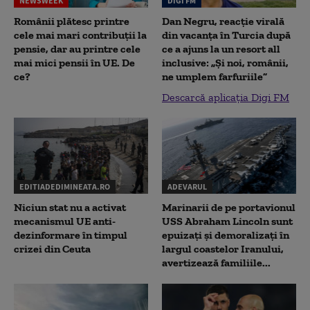
NEWSWEEK
DIGI FM
Românii plătesc printre
Dan Negru, reacție virală
cele mai mari contribuții la
din vacanța în Turcia după
pensie, dar au printre cele
ce a ajuns la un resort all
mai mici pensii în UE. De
inclusive: „Și noi, românii,
ce?
ne umplem farfuriile”
Descarcă aplicația Digi FM
EDITIADEDIMINEATA.RO
ADEVARUL
Niciun stat nu a activat
Marinarii de pe portavionul
mecanismul UE anti-
USS Abraham Lincoln sunt
dezinformare în timpul
epuizați și demoralizați în
crizei din Ceuta
largul coastelor Iranului,
avertizează familiile...