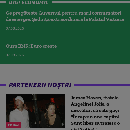
DIGI ECONOMIC
Ce pregătește Guvernul pentru marii consumatori
de energie. Ședință extraordinară la Palatul Victoria
07.08.2026
Curs BNR: Euro crește
07.08.2026
PARTENERII NOȘTRI
James Haven, fratele
Angelinei Jolie, a
dezvăluit că este gay:
"Încep un nou capitol.
Sunt liber să trăiesc o
PE ROZ
viață plină"