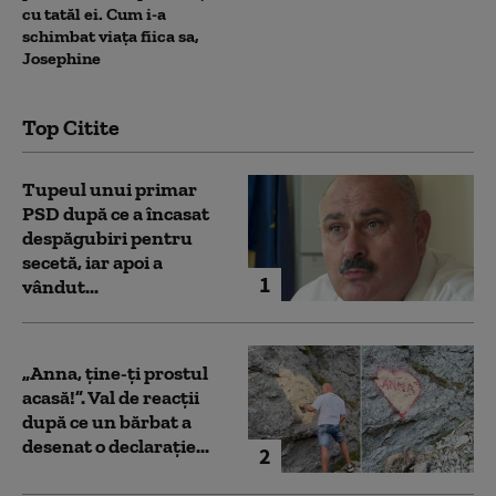
cu tatăl ei. Cum i-a
schimbat viața fiica sa,
Josephine
Top Citite
Tupeul unui primar
PSD după ce a încasat
despăgubiri pentru
secetă, iar apoi a
1
vândut...
„Anna, ţine-ţi prostul
acasă!”. Val de reacții
după ce un bărbat a
desenat o declarație...
2