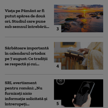
Viața pe Pământ ar fi
putut apărea de două
ori. Studiul care pune
sub semnul întrebării...
3
Sărbătoare importantă
în calendarul ortodox
pe 7 august: Ce tradiții
se respectă și cui...
4
SRI, avertisment
pentru români: „Nu
furnizați nicio
informație solicitată și
5
întrerupeți...