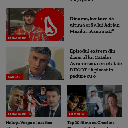
Dinamo, lovitura de
ultimă oră a lui Adrian
Mazilu. „A semnat!”
FANATIK.RO
Episodul extrem din
dosarul lui Cătălin
Avramescu, cercetat de
DIICOT: 'A plecat în
pădure cu o
CANCAN
FANATIK.RO
FILM NOW
Neluțu Varga a luat foc:
Top 10 filme cu Charlize