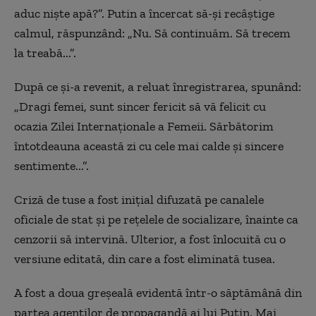
aduc nişte apă?”. Putin a încercat să-şi recâştige
calmul, răspunzând: „Nu. Să continuăm. Să trecem
la treabă...”.
După ce şi-a revenit, a reluat înregistrarea, spunând:
„Dragi femei, sunt sincer fericit să vă felicit cu
ocazia Zilei Internaţionale a Femeii. Sărbătorim
întotdeauna această zi cu cele mai calde şi sincere
sentimente...”.
Criză de tuse a fost iniţial difuzată pe canalele
oficiale de stat şi pe reţelele de socializare, înainte ca
cenzorii să intervină. Ulterior, a fost înlocuită cu o
versiune editată, din care a fost eliminată tusea.
A fost a doua greşeală evidentă într-o săptămână din
partea agenţilor de propagandă ai lui Putin. Mai