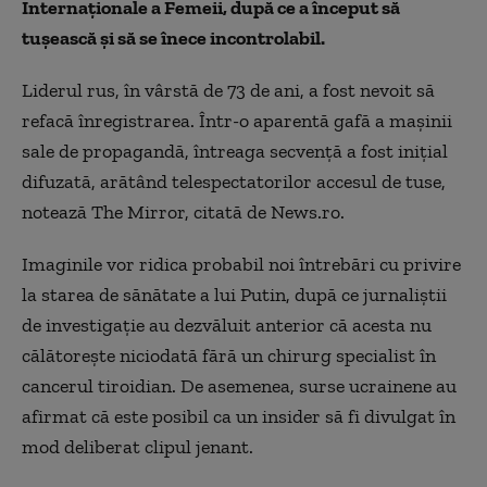
Internaţionale a Femeii, după ce a început să
tuşească şi să se înece incontrolabil.
Liderul rus, în vârstă de 73 de ani, a fost nevoit să
refacă înregistrarea. Într-o aparentă gafă a maşinii
sale de propagandă, întreaga secvenţă a fost iniţial
difuzată, arătând telespectatorilor accesul de tuse,
notează The Mirror, citată de News.ro.
Imaginile vor ridica probabil noi întrebări cu privire
la starea de sănătate a lui Putin, după ce jurnaliştii
de investigaţie au dezvăluit anterior că acesta nu
călătoreşte niciodată fără un chirurg specialist în
cancerul tiroidian. De asemenea, surse ucrainene au
afirmat că este posibil ca un insider să fi divulgat în
mod deliberat clipul jenant.