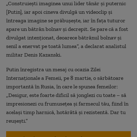
„Construieşti imaginea unui lider tânăr şi puternic
[Putin], iar apoi cineva divulgă un videoclip şi
întreaga imagine se prăbuşeşte, iar în faţa tuturor
apare un bătrân bolnav şi decrepit. Se pare că a fost
divulgat intenţionat, deoarece bătrânul bolnav şi
senil a enervat pe toată lumea”, a declarat analistul
militar Denis Kazanski.
Putin înregistra un mesaj cu ocazia Zilei
Internaţionale a Femeii, pe 8 martie, o sărbătoare
importantă în Rusia, în care le spunea femeilor:
„Desigur, este foarte dificil să jonglezi cu toate – să
impresionezi cu frumuseţea şi farmecul tău, fiind în
acelaşi timp harnică, hotărâtă şi rezistentă. Dar tu
reuşeşti.”