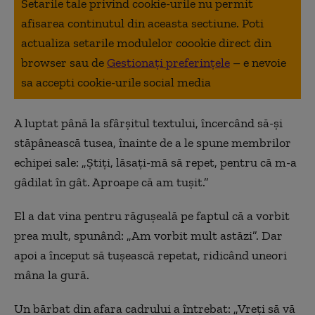
Setarile tale privind cookie-urile nu permit
afisarea continutul din aceasta sectiune. Poti
actualiza setarile modulelor coookie direct din
browser sau de
Gestionați preferințele
– e nevoie
sa accepti cookie-urile social media
A luptat până la sfârşitul textului, încercând să-şi
stăpânească tusea, înainte de a le spune membrilor
echipei sale: „Ştiţi, lăsaţi-mă să repet, pentru că m-a
gâdilat în gât. Aproape că am tuşit.”
El a dat vina pentru răguşeală pe faptul că a vorbit
prea mult, spunând: „Am vorbit mult astăzi”. Dar
apoi a început să tuşească repetat, ridicând uneori
mâna la gură.
Un bărbat din afara cadrului a întrebat: „Vreţi să vă