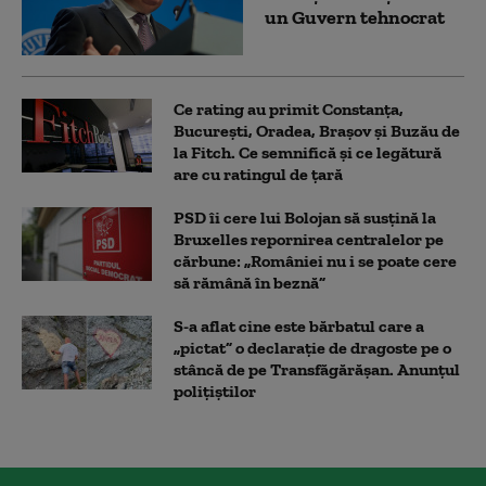
un Guvern tehnocrat
Ce rating au primit Constanța,
București, Oradea, Brașov și Buzău de
la Fitch. Ce semnifică și ce legătură
are cu ratingul de țară
PSD îi cere lui Bolojan să susțină la
Bruxelles repornirea centralelor pe
cărbune: „României nu i se poate cere
să rămână în beznă”
S-a aflat cine este bărbatul care a
„pictat” o declarație de dragoste pe o
stâncă de pe Transfăgărășan. Anunțul
polițiștilor