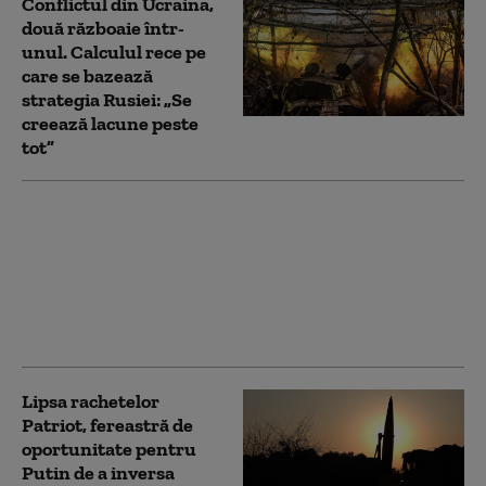
Conflictul din Ucraina,
două războaie într-
unul. Calculul rece pe
care se bazează
strategia Rusiei: „Se
creează lacune peste
tot”
Putin a numit un șef
pentru Forțele de
Sisteme Fără Pilot ale
Rusiei (dronele),
ramură militară nou-
înființată
Lipsa rachetelor
Patriot, fereastră de
oportunitate pentru
Putin de a inversa