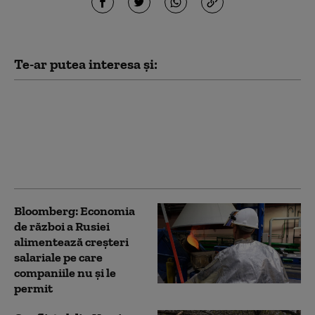
Te-ar putea interesa și:
Serviciile secrete
americane avertizează
că Putin ar putea ataca
o țară NATO încă din
această toamnă (WSJ)
Bloomberg: Economia
de război a Rusiei
alimentează creşteri
salariale pe care
companiile nu şi le
permit