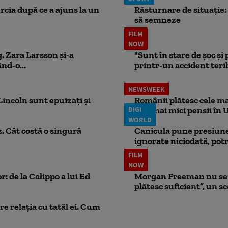
rcia după ce a ajuns la un
Răsturnare de situație: 
să semneze
FILM
NOW
. Zara Larsson și-a
"Sunt în stare de șoc și
nd-o...
printr-un accident teribi
NEWSWEEK
incoln sunt epuizați și
Românii plătesc cele mai
DIGI
cele mai mici pensii în 
WORLD
. Cât costă o singură
Canicula pune presiune
ignorate niciodată, potr
FILM
NOW
: de la Calippo a lui Ed
Morgan Freeman nu se a
plătesc suficient”, un s
e relația cu tatăl ei. Cum