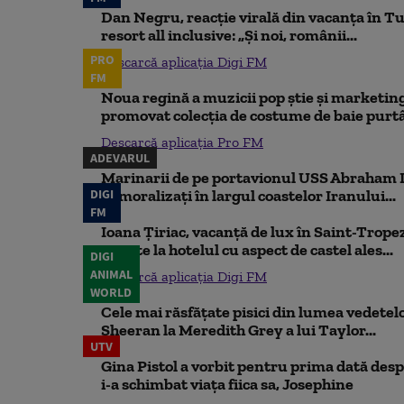
Dan Negru, reacție virală din vacanța în Tu
resort all inclusive: „Și noi, românii...
PRO
Descarcă aplicația Digi FM
FM
Noua regină a muzicii pop știe și marketing
promovat colecția de costume de baie purtâ
Descarcă aplicația Pro FM
ADEVARUL
Marinarii de pe portavionul USS Abraham L
DIGI
demoralizați în largul coastelor Iranului...
FM
Ioana Țiriac, vacanță de lux în Saint-Tropez
noapte la hotelul cu aspect de castel ales...
DIGI
ANIMAL
Descarcă aplicația Digi FM
WORLD
Cele mai răsfățate pisici din lumea vedetelor
Sheeran la Meredith Grey a lui Taylor...
UTV
Gina Pistol a vorbit pentru prima dată despr
i-a schimbat viața fiica sa, Josephine