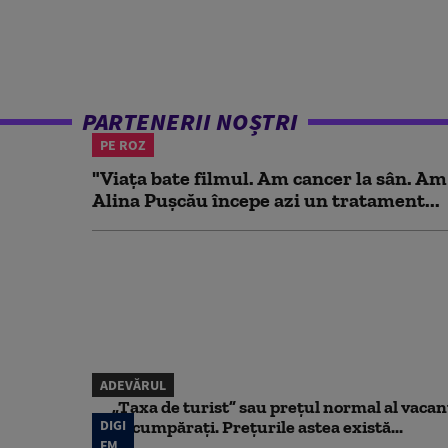
PARTENERII NOȘTRI
PE ROZ
"Viața bate filmul. Am cancer la sân. Am
Alina Pușcău începe azi un tratament...
ADEVĂRUL
„Taxa de turist” sau prețul normal al vaca
DIGI
să cumpărați. Prețurile astea există...
FM