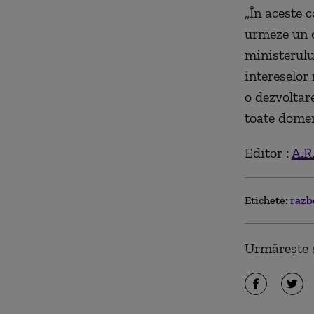
„În aceste 
urmeze un c
ministerulu
intereselor 
o dezvoltar
toate domen
Editor :
A.R
Etichete:
razb
Urmărește ș