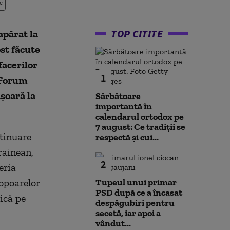
e
TOP CITITE
apărat la
ost făcute
facerilor
1
a Forum
șoară la
Sărbătoare
importantă în
calendarul ortodox pe
7 august: Ce tradiții se
ntinuare
respectă și cui...
rainean,
2
eria
popoarelor
Tupeul unui primar
PSD după ce a încasat
ică pe
despăgubiri pentru
secetă, iar apoi a
vândut...