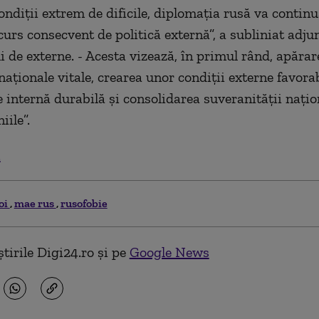
condiții extrem de dificile, diplomația rusă va continu
urs consecvent de politică externă”, a subliniat adjun
i de externe. - Acesta vizează, în primul rând, apăra
naționale vitale, crearea unor condiții externe favora
e internă durabilă și consolidarea suveranității națio
iile”.
.
oi
mae rus
rusofobie
tirile Digi24.ro și pe
Google News