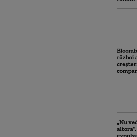
Rusia f
Germani
interzi
Bloomb
război 
creşter
compani
Văduva 
voteze 
opune c
„Nu ved
altora”
expulza