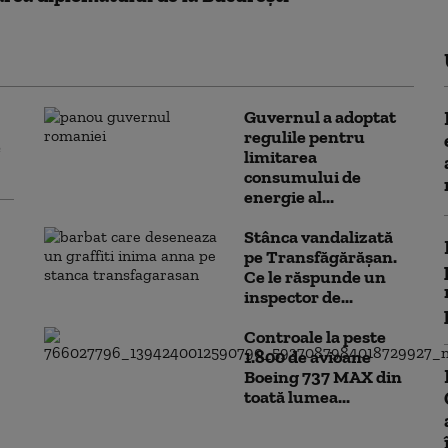
Guvernul a adoptat
regulile pentru
e
limitarea
consumului de
energie al...
Stânca vandalizată
pe Transfăgărășan.
Ce le răspunde un
inspector de...
Controale la peste
1.800 de avioane
Boeing 737 MAX din
toată lumea...