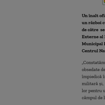
Un înalt of
un război c
de către se
Externe al 
Municipal P
Centrul Naț
„Constatăm 
obsedate de
împiedică în
militară și,
lor pentru 
câmpul de l