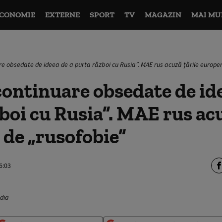
CONOMIE
EXTERNE
SPORT
TV
MAGAZIN
MAI MU
re obsedate de ideea de a purta război cu Rusia”. MAE rus acuză țările europe
continuare obsedate de id
boi cu Rusia”. MAE rus acu
de „rusofobie”
6:03
edia