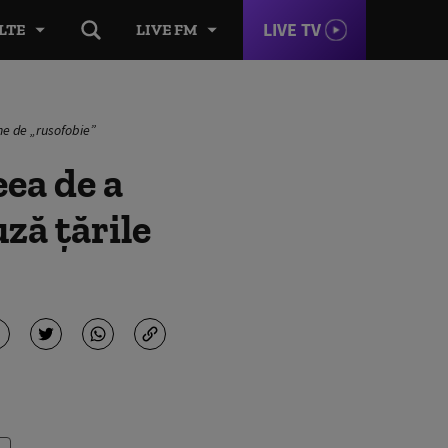
LIVE TV
LTE
LIVE FM
ne de „rusofobie”
eea de a
ză țările