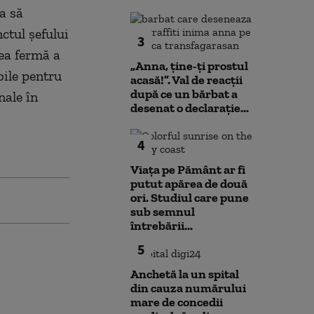
a să
ctul șefului
3
rea fermă a
„Anna, ţine-ţi prostul
bile pentru
acasă!”. Val de reacții
după ce un bărbat a
nale în
desenat o declarație...
4
Viața pe Pământ ar fi
putut apărea de două
ori. Studiul care pune
sub semnul
întrebării...
5
Anchetă la un spital
din cauza numărului
mare de concedii