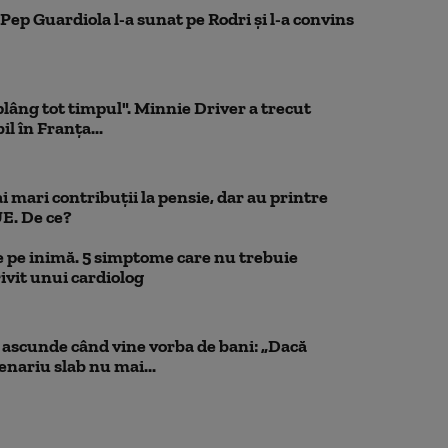
Pep Guardiola l-a sunat pe Rodri și l-a convins
 plâng tot timpul". Minnie Driver a trecut
l în Franța...
 mari contribuții la pensie, dar au printre
UE. De ce?
 pe inimă. 5 simptome care nu trebuie
ivit unui cardiolog
scunde când vine vorba de bani: „Dacă
cenariu slab nu mai...