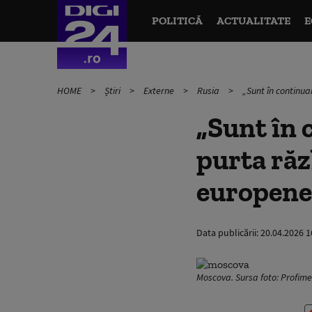
POLITICĂ
ACTUALITATE
E
HOME
Știri
Externe
Rusia
„Sunt în continua
„Sunt în 
purta răz
europene 
Data publicării:
20.04.2026 1
Moscova. Sursa foto: Profim