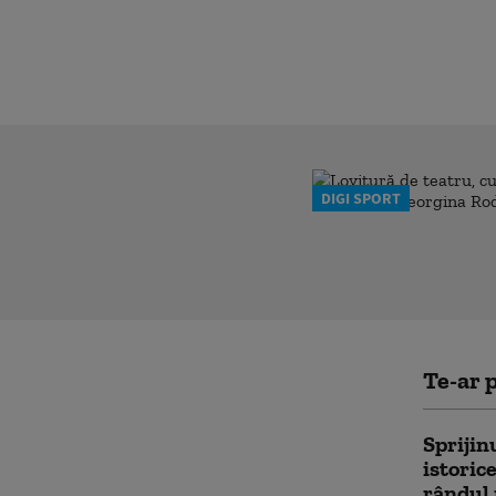
DIGI SPORT
Te-ar p
Sprijin
istoric
rândul 