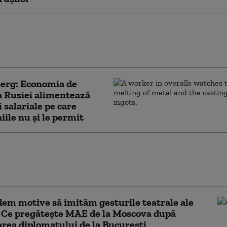
olosește o tehnică implementată de
a nazistă împotriva Ucrainei,
să de dreptul internațional (ISW)
erg: Economia de
a Rusiei alimentează
i salariale pe care
ile nu şi le permit
activistului Navalnîi îndeamnă ruşii să
partidul liberal Iabloko, formațiune care se
ontinuării războiului
em motive să imităm gesturile teatrale ale
. Ce pregătește MAE de la Moscova după
rea diplomatului de la București