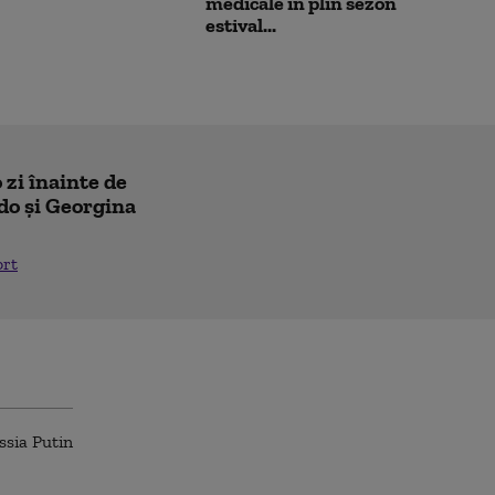
medicale în plin sezon
estival...
 zi înainte de
do și Georgina
ort