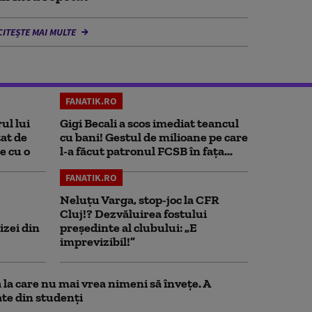
CITEȘTE MAI MULTE
FANATIK.RO
ul lui
Gigi Becali a scos imediat teancul
at de
cu bani! Gestul de milioane pe care
e cu o
l-a făcut patronul FCSB în fața...
FANATIK.RO
Neluțu Varga, stop-joc la CFR
Cluj!? Dezvăluirea fostului
izei din
președinte al clubului: „E
imprevizibil!”
la care nu mai vrea nimeni să înveţe. A
te din studenţi