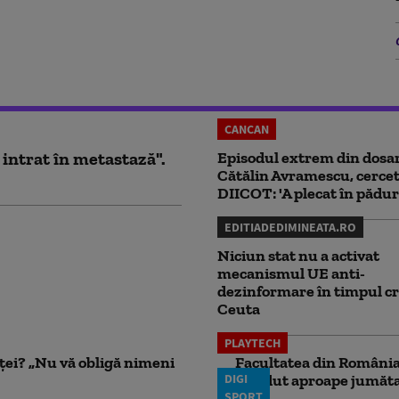
CANCAN
 intrat în metastază".
Episodul extrem din dosar
Cătălin Avramescu, cercet
DIICOT: 'A plecat în pădur
EDITIADEDIMINEATA.RO
Niciun stat nu a activat
mecanismul UE anti-
dezinformare în timpul cr
Ceuta
PLAYTECH
nței? „Nu vă obligă nimeni
Facultatea din România 
DIGI
pierdut aproape jumăta
SPORT