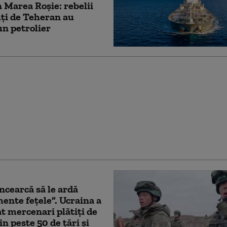
 Marea Roșie: rebelii
ți de Teheran au
un petrolier
a Europeană încearcă
ască soluții pentru ca
 și Slovacia să renunțe
olul rusesc
încearcă să le ardă
mente fețele”. Ucraina a
t mercenari plătiți de
in peste 50 de țări și