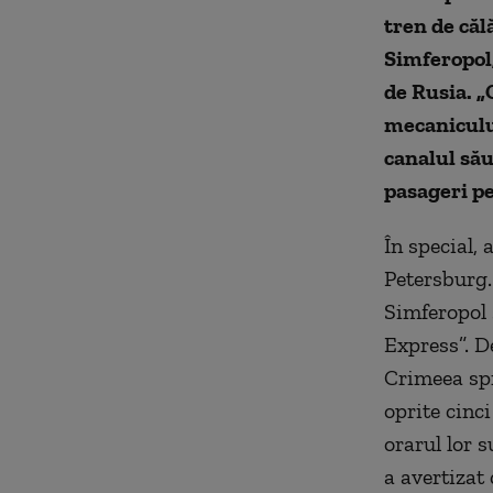
tren de căl
Simferopol,
de Rusia. „
mecanicului
canalul său
pasageri p
În special, 
Petersburg.
Simferopol 
Express”. D
Crimeea sp
oprite cinci
orarul lor s
a avertizat 