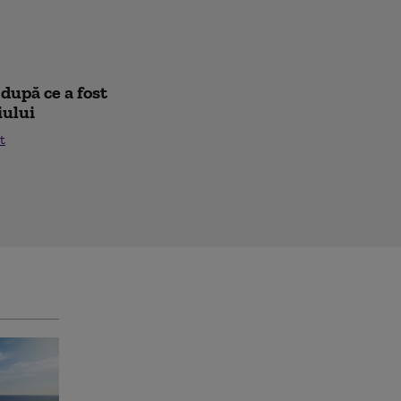
după ce a fost
iului
t