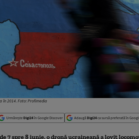
a în 2014. Foto: Profimedia
Urmărește
Digi24
în Google Discover
Adaugă
Digi24
ca sursă preferată în Googl
de 7 spre 8 iunie, o dronă ucraineană a lovit locom