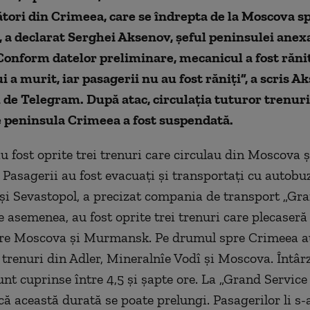
ători din Crimeea, care se îndrepta de la Moscova s
 a declarat Serghei Aksenov, șeful peninsulei anex
Conform datelor preliminare, mecanicul a fost rănit
 a murit, iar pasagerii nu au fost răniți”, a scris A
 de Telegram. După atac, circulația tuturor trenuri
e peninsula Crimeea a fost suspendată.
au fost oprite trei trenuri care circulau din Moscova 
 Pasagerii au fost evacuați și transportați cu autobuz
și Sevastopol, a precizat compania de transport „Gr
e asemenea, au fost oprite trei trenuri care plecaseră
re Moscova și Murmansk. Pe drumul spre Crimeea au
 trenuri din Adler, Mineralnîe Vodî și Moscova. Întârz
unt cuprinse între 4,5 și șapte ore. La „Grand Service
că această durată se poate prelungi. Pasagerilor li s-