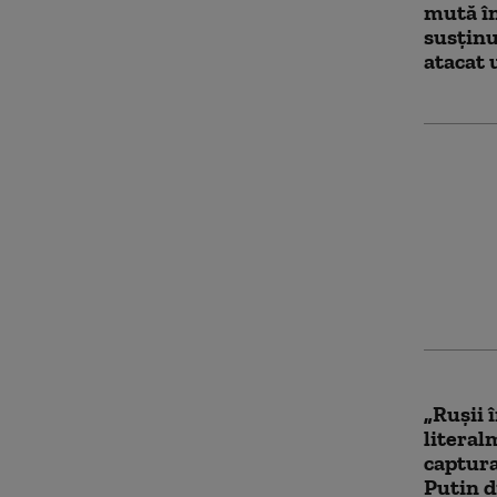
mută în
susținu
atacat 
Comisi
să găse
Ungaria
la petr
„Rușii 
literal
captura
Putin d