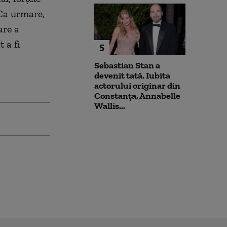
 Ca urmare,
are a
 a fi
5
Sebastian Stan a
devenit tată. Iubita
actorului originar din
Constanța, Annabelle
Wallis...