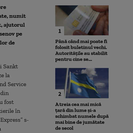
pre
ate, numit
, ajutorul
1
ksenov pe
Până când mai poate fi
lor de
folosit buletinul vechi.
Autoritățile au stabilit
pentru cine se...
și Sankt
e la
and Service
 din
2
 fost
A treia cea mai mică
țară din lume și-a
ierile în
schimbat numele după
 Express” s-
mai bine de jumătate
de secol
a