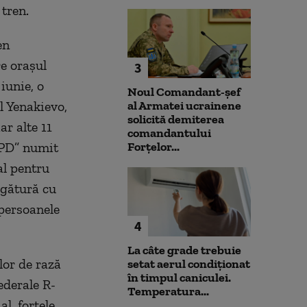
 tren.
en
e orașul
3
 iunie, o
Noul Comandant-șef
l Yenakievo,
al Armatei ucrainene
solicită demiterea
r alte 11
comandantului
„RPD” numit
Forțelor...
al pentru
egătură cu
„persoanele
4
La câte grade trebuie
lor de rază
setat aerul condiționat
în timpul caniculei.
ederale R-
Temperatura...
l, forțele