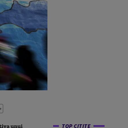
e
TOP CITITE
otiva unui