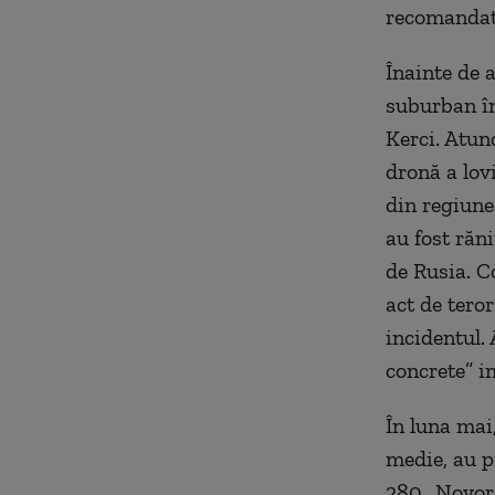
recomandat s
Înainte de 
suburban în
Kerci. Atunc
dronă a lov
din regiune
au fost răn
de Rusia. C
act de teror
incidentul.
concrete” im
În luna mai
medie, au p
280 „Novoro