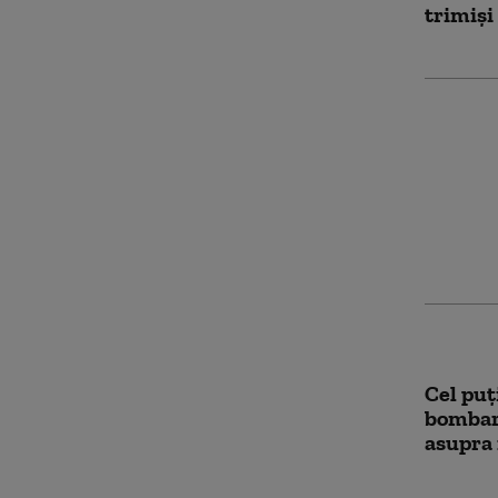
trimiși
Ucraina
un dep
rusesc”
distrus
Cel puț
bombar
asupra 