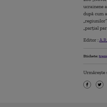
ucrainene a
după cum a 
„regiunilor”
„parțial par
Editor :
A.R
Etichete:
tren
Urmărește ș