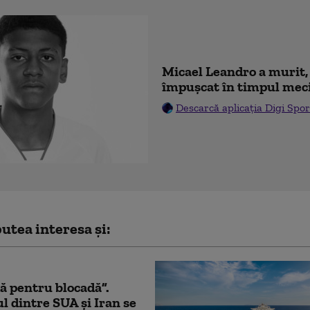
Micael Leandro a murit, 
împușcat în timpul mec
Descarcă aplicația Digi Spor
utea interesa și:
ă pentru blocadă”.
l dintre SUA și Iran se