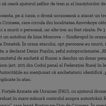
ă ceară ajutorul șefilor de tren și al însoțitorilor de
aceasta, pe 4 iunie, o dronă ucraineană a atacat un tr
 Crimeea, care circula din localitatea Azovskoye cătr
i a murit o persoană, iar alte trei au fost rănite. Pe 3
it un autobuz de linie Moscova – Simferopol în orașu
a Donetsk. În urma atacului, opt persoane au murit, ia
ite, a declarat Denis Pușilin, șeful autoproclamatei 
omitetul de anchetă al Rusiei a deschis un dosar pen
ism (art. 205 din Codul penal al Federației Ruse) în l
 Autoritățile au menționat că anchetatorii identifică 
plicate în atac.
, Forțele Armate ale Ucrainei (FAU), cu ajutorul drone
reluat în mare măsură controlul asupra autostrăzii f
ssia”, care leagă Rostov-pe-Don de Crimeea. În specia