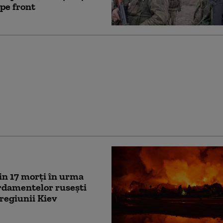
 pe front
 a aruncat în aer încă
ozit al „Amazonului
. Numărul centrelor
e a ajuns la 20
in 17 morți în urma
damentelor rusești
regiunii Kiev