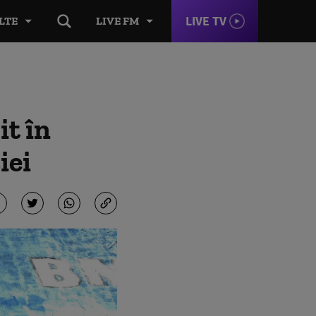
LIVE TV
LTE
LIVE FM
it în
iei