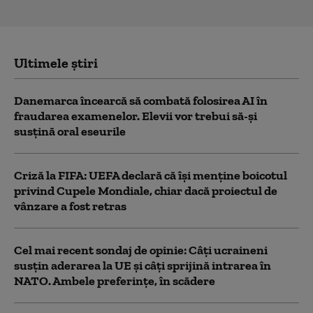
Ultimele știri
Danemarca încearcă să combată folosirea AI în
fraudarea examenelor. Elevii vor trebui să-şi
susţină oral eseurile
Criză la FIFA: UEFA declară că îşi menţine boicotul
privind Cupele Mondiale, chiar dacă proiectul de
vânzare a fost retras
Cel mai recent sondaj de opinie: Câți ucraineni
susțin aderarea la UE și câți sprijină intrarea în
NATO. Ambele preferințe, în scădere