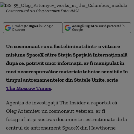
Cosmonautul rus Oleg Artemiev Foto: NASA
Urmărește
Digi24
în Google
Adaugă
Digi24
ca sursă preferată în
Discover
Google
Un cosmonaut rus a fost eliminat dintr-o viitoare
misiune SpaceX către Stația Spațială Internațională
după ce, potrivit unor informații, ar fi manipulat în
mod necorespunzător materiale tehnice sensibile în
timpul antrenamentelor din Statele Unite, scrie
The Moscow Times
.
Agenția de investigații The Insider a raportat că
Oleg Artemiev, un cosmonaut veteran, ar fi
fotografiat și sustras documente restricționate de la
centrul de antrenament SpaceX din Hawthorne,