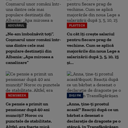
ADEVĂRUL
PLAYTECH
„Ne-am îmbolnăvit toți”.
Cu cât îți crește salariul
Coșmarul unor români într-
pentru fiecare prag de
una dintre cele mai
vechime. Cum se aplică
populare destinații din
majorările din noua Lege a
Albania: „Apa mirosea a
salarizării după 3, 5, 10, 15
canalizare”
și...
NEWSWEEK
DIGI FM
Ce pensie a primit un
„Anna, ţine-ţi prostul
pensionar după 40 ani
acasă!" Reacţii după ce un
munciți? Noroc cu
bărbat a desenat o
punctele de stabilitate.
declaraţie de dragoste pe o
Altfel, era foarte mică
stâncă, în Transfăgărăşan