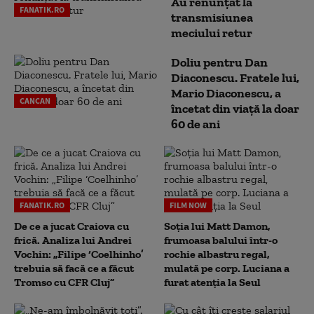
Au renunțat la
FANATIK.RO
transmisiunea
meciului retur
Doliu pentru Dan
Diaconescu. Fratele lui,
Mario Diaconescu, a
CANCAN
încetat din viață la doar
60 de ani
FANATIK.RO
FILM NOW
De ce a jucat Craiova cu
Soția lui Matt Damon,
frică. Analiza lui Andrei
frumoasa balului într-o
Vochin: „Filipe ‘Coelhinho’
rochie albastru regal,
trebuia să facă ce a făcut
mulată pe corp. Luciana a
Tromso cu CFR Cluj”
furat atenția la Seul