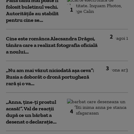
Până când mai poate fi
folosit buletinul vechi.
1
Autoritățile au stabilit
pentru cine se...
2
Cine este românca Alecsandra Drăgoi,
tânăra care a realizat fotografia oficială
a noului...
3
„Nu am mai văzut niciodată așa ceva”:
Rusia a doborât o dronă portugheză
rară și o va...
„Anna, ţine-ţi prostul
acasă!”. Val de reacții
4
după ce un bărbat a
desenat o declarație...