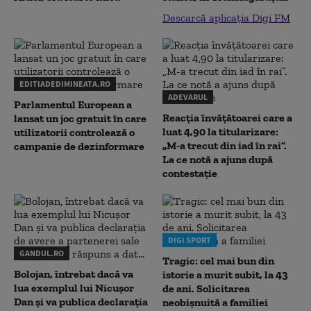
Descarcă aplicația Digi FM
EDITIADEDIMINEATA.RO
ADEVARUL
Parlamentul European a
Reacția învățătoarei care a
lansat un joc gratuit în care
luat 4,90 la titularizare:
utilizatorii controlează o
„M-a trecut din iad în rai”.
campanie de dezinformare
La ce notă a ajuns după
contestație
DIGI SPORT
GANDUL.RO
Tragic: cel mai bun din
Bolojan, întrebat dacă va
istorie a murit subit, la 43
lua exemplul lui Nicușor
de ani. Solicitarea
Dan și va publica declarația
neobișnuită a familiei