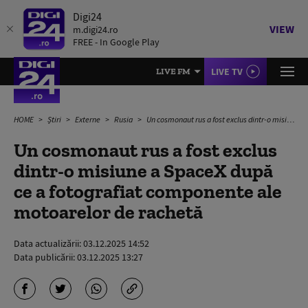
Digi24
VIEW
m.digi24.ro
FREE - In Google Play
LIVE TV
LIVE FM
HOME
Știri
Externe
Rusia
Un cosmonaut rus a fost exclus dintr-o misiune a SpaceX după ce a fotografiat componente ale motoarelor de rachetă
Un cosmonaut rus a fost exclus
dintr-o misiune a SpaceX după
ce a fotografiat componente ale
motoarelor de rachetă
Data actualizării:
03.12.2025 14:52
Data publicării:
03.12.2025 13:27