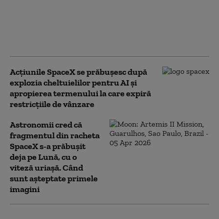
SpaceX s-a prăbușit pe
Lună. Norul uriaș
detectat de un telescop
din Chile
Acţiunile SpaceX se prăbuşesc după
explozia cheltuielilor pentru AI şi
apropierea termenului la care expiră
restricţiile de vânzare
Astronomii cred că
fragmentul din racheta
SpaceX s-a prăbușit
deja pe Lună, cu o
viteză uriașă. Când
sunt așteptate primele
imagini