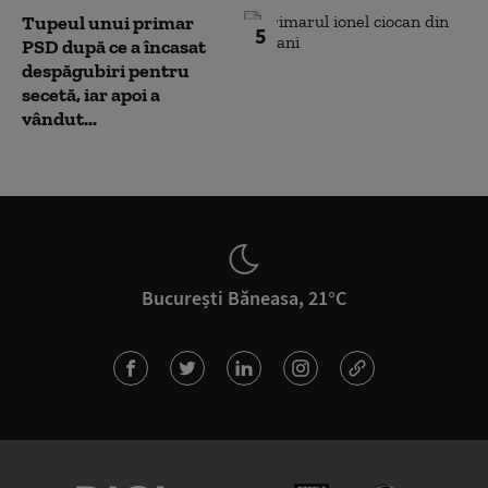
Tupeul unui primar
5
PSD după ce a încasat
despăgubiri pentru
secetă, iar apoi a
vândut...
București Băneasa, 21°C