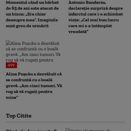
Momentul când un bărbat
Antonio Banderas,
de 65 de ani este atacat de
declarație surpriză despre
un bizon: „Era chiar
infarctul care i-a schimbat
deasupra mea”. Imaginile
viața: „Cel mai bun lucru
sunt greu de urmărit
care mi s-a întâmplat
vreodată”
UTV
Alina Pușcău a dezvăluit că
se confruntă cu o boală
gravă. „Am cinci tumori. Vă
rog să vă rugați pentru
mine”
Top Citite