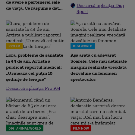
de avere a partenerei sale
Descarcă aplicația Digi
de viață. Ce răspuns a dat...
Sport
PRO FM
DIGI WORLD
Lora, probleme de sănătate
Așa arată cu adevărat
la 44 de ani. Artista a
Soarele. Cele mai detaliate
publicat raportul medical:
imagini realizate vreodată
„Urmează cel puțin 10
dezvăluie un fenomen
ședințe de terapie”
spectaculos
Descarcă aplicația Pro FM
DIGI ANIMAL WORLD
FILM NOW