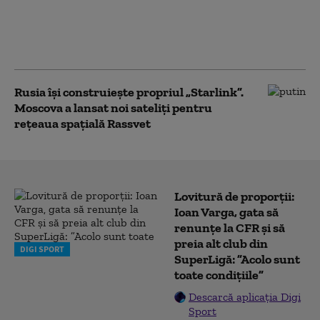
O rachetă SpaceX scăpată de
sub control se va izbi de Lună
cu peste 8.700 km/h. Când va
avea loc impactul
Rusia își construiește propriul „Starlink”.
Moscova a lansat noi sateliți pentru
rețeaua spațială Rassvet
Lovitură de proporții:
Ioan Varga, gata să
renunțe la CFR și să
preia alt club din
DIGI SPORT
SuperLigă: ”Acolo sunt
toate condițiile”
Descarcă aplicația Digi
Sport