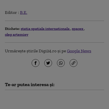
Editor :
B.E.
Etichete:
statia spatiala internationala
spacex
oleg artemiev
Urmărește știrile Digi24.ro și pe
Google News
Te-ar putea interesa și:
Ce au descoperit
cercetătorii după ce
fragmentul din racheta