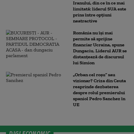
Iranului, din ce în ce mai
limitată: liderul SUA este
prins între opțiuni
neatractive
România nu își mai
permite să sprijine
financiar Ucraina, spune
Dungaciu. Liderul AUR se
distanțează de discursul
lui Simion
„Orban cel roșu” sau
vizionar? Criza din Ceuta
reaprinde dezbaterea
despre rolul premierului
spaniol Pedro Sanchez în
UE
DIGI ECONOMIC