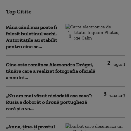
Top Citite
Până când mai poate fi
folosit buletinul vechi.
1
Autoritățile au stabilit
pentru cine se...
2
Cine este românca Alecsandra Drăgoi,
tânăra care a realizat fotografia oficială
a noului...
3
„Nu am mai văzut niciodată așa ceva”:
Rusia a doborât o dronă portugheză
rară și o va...
„Anna, ţine-ţi prostul