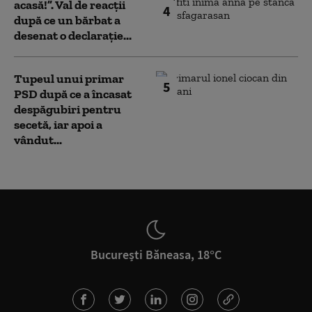
acasă!”. Val de reacții
4
după ce un bărbat a
desenat o declarație...
Tupeul unui primar
5
PSD după ce a încasat
despăgubiri pentru
secetă, iar apoi a
vândut...
București Băneasa, 18°C