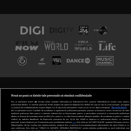
TERMENI ȘI CONDIȚII
POLITICA DE CONFIDENȚIALITATE
Nouă ne pasă ca datele tale personale să rămână confidențiale
Noi și partenerii noștri
30
stocăm și/sau accesăm informații pe dispozitivul dvs., precum identificatorii cookie unici pentru
prelucrarea datelor cu caracter personal. Puteți accepta sau gestiona alegerile dvs. făcând clic mai jos sau în orice moment, pe pagina
ABONARE DIGI TV
cu politica de confidențialitate. Aceste alegeri vor fi raportate partenerilor noștri și nu vă vor afecta navigarea.
Mai multe detalii
Noi si partenerii nostri (retelele de socializare si agentiile de publicitate partenere, precum si furnizorii nostri de servicii de date
analitice) prelucram date pentru a permite website-ului sa functioneze, pentru a personaliza continutul si anunturile publicitare
GESTIONAȚI PREFERINȚELE
afisate in functie de interesele si/sau profilul dvs., pentru a va oferi functionalitati aferente retelelor de socializare si pentru a analiza
traficul pe website. Beneficiati de drepturile prevazute de art. 15-22 din GDPR in legatura cu prelucrarea datelor cu caracter
personal. Aceste drepturi pot fi exercitate prin modalitatea indicata
aici
. Prin click pe “ACCEPT TOATE”, acceptati folosirea tuturor
CODUL DIGI24
Tehnologiilor de tip Cookie, care implica inclusiv acceptul dvs. cu privire la stocarea/accesarea informatiilor de catre Vendor-ii cu
care colaboram. Prin click pe “VREAU SA MODIFIC SETARILE INDIVIDUAL” puteti schimba preferintele in mod individual, mai
putin cele legate de cookie strict necesare pentru functionarea website-ului.