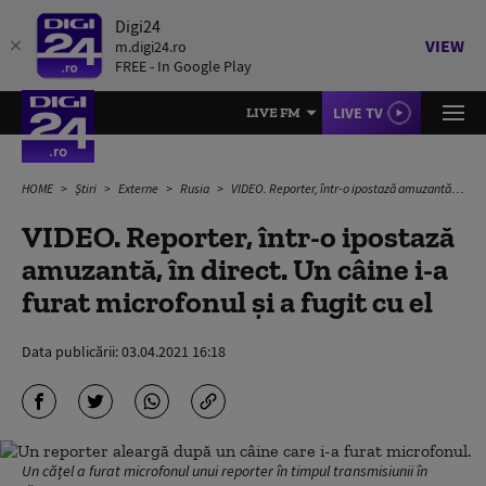
Digi24
VIEW
m.digi24.ro
FREE - In Google Play
LIVE TV
LIVE FM
HOME
Știri
Externe
Rusia
VIDEO. Reporter, într-o ipostază amuzantă, în direct. Un câine i-a furat microfonul și a fugit cu el
VIDEO. Reporter, într-o ipostază
amuzantă, în direct. Un câine i-a
furat microfonul și a fugit cu el
Data publicării:
03.04.2021 16:18
Un cățel a furat microfonul unui reporter în timpul transmisiunii în