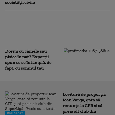
societății civile
O tânără de 21 de ani
din Caraş-Severin a
fost reţinută după ce
şi-a ucis câinele
Dormi cu câinele sau
pisica în pat? Experții
spun ce se întâmplă, de
fapt, cu somnul tău
Lovitură de proporții:
Ioan Varga, gata să
renunțe la CFR și să
preia alt club din
DIGI SPORT