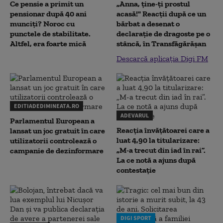
Ce pensie a primit un
„Anna, ţine-ţi prostul
pensionar după 40 ani
acasă!" Reacţii după ce un
munciți? Noroc cu
bărbat a desenat o
punctele de stabilitate.
declaraţie de dragoste pe o
Altfel, era foarte mică
stâncă, în Transfăgărăşan
Descarcă aplicația Digi FM
EDITIADEDIMINEATA.RO
ADEVARUL
Parlamentul European a
Reacția învățătoarei care a
lansat un joc gratuit în care
luat 4,90 la titularizare:
utilizatorii controlează o
„M-a trecut din iad în rai”.
campanie de dezinformare
La ce notă a ajuns după
contestație
DIGI SPORT