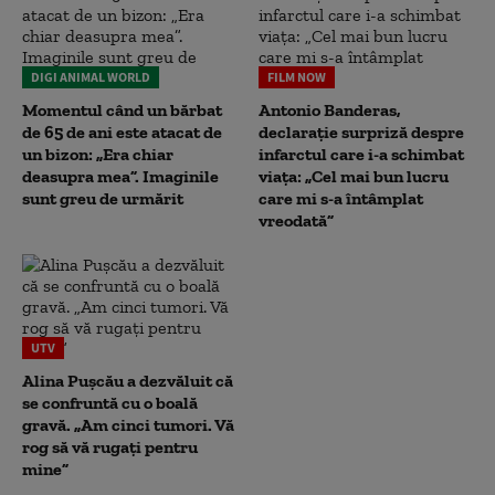
DIGI ANIMAL WORLD
FILM NOW
Momentul când un bărbat
Antonio Banderas,
de 65 de ani este atacat de
declarație surpriză despre
un bizon: „Era chiar
infarctul care i-a schimbat
deasupra mea”. Imaginile
viața: „Cel mai bun lucru
sunt greu de urmărit
care mi s-a întâmplat
vreodată”
UTV
Alina Pușcău a dezvăluit că
se confruntă cu o boală
gravă. „Am cinci tumori. Vă
rog să vă rugați pentru
mine”