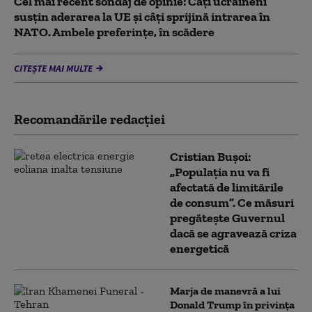
Cel mai recent sondaj de opinie: Câți ucraineni
susțin aderarea la UE și câți sprijină intrarea în
NATO. Ambele preferințe, în scădere
CITEȘTE MAI MULTE
Recomandările redacţiei
Cristian Bușoi:
„Populația nu va fi
afectată de limitările
de consum”. Ce măsuri
pregătește Guvernul
dacă se agravează criza
energetică
Marja de manevră a lui
Donald Trump în privința