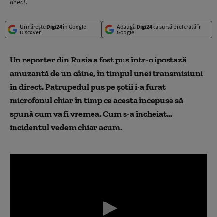
direct.
Urmărește
Digi24
în Google
Adaugă
Digi24
ca sursă preferată în
Discover
Google
Un reporter din Rusia a fost pus într-o ipostază
amuzantă de un câine
,
în timpul unei transmisiuni
în direct. Patrupedul pus pe șotii i-a furat
microfonul chiar în timp ce acesta începuse să
spună cum va fi vremea. Cum s-a încheiat
.
..
incidentul vedem chiar acum.