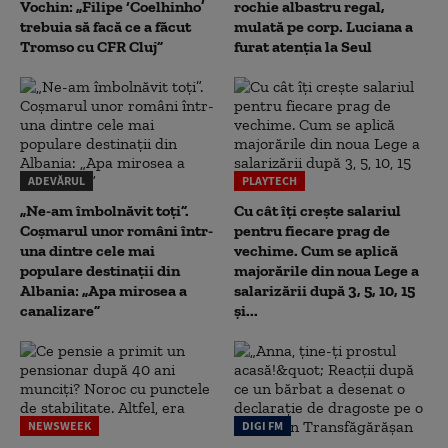
Vochin: „Filipe ‘Coelhinho’
rochie albastru regal,
trebuia să facă ce a făcut
mulată pe corp. Luciana a
Tromso cu CFR Cluj”
furat atenția la Seul
ADEVĂRUL
PLAYTECH
„Ne-am îmbolnăvit toți”.
Cu cât îți crește salariul
Coșmarul unor români într-
pentru fiecare prag de
una dintre cele mai
vechime. Cum se aplică
populare destinații din
majorările din noua Lege a
Albania: „Apa mirosea a
salarizării după 3, 5, 10, 15
canalizare”
și...
NEWSWEEK
DIGI FM