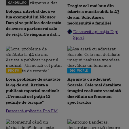
GANDUL.RO
Tragic: cel mai bun din
Bolojan, întrebat dacă va
istorie a murit subit, la 43
lua exemplul lui Nicușor
de ani. Solicitarea
Dan și va publica declarația
neobișnuită a familiei
de avere a partenerei sale
Descarcă aplicația Digi
de viață. Ce răspuns a dat...
Sport
PRO FM
DIGI WORLD
Lora, probleme de sănătate
Așa arată cu adevărat
la 44 de ani. Artista a
Soarele. Cele mai detaliate
publicat raportul medical:
imagini realizate vreodată
„Urmează cel puțin 10
dezvăluie un fenomen
ședințe de terapie”
spectaculos
Descarcă aplicația Pro FM