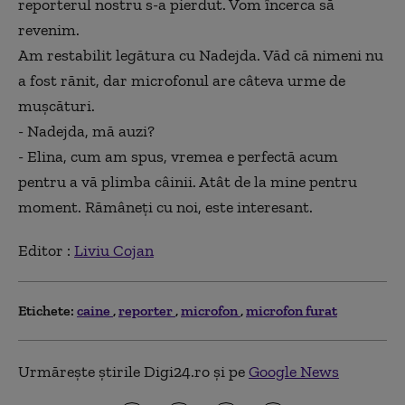
reporterul nostru s-a pierdut. Vom încerca să
revenim.
Am restabilit legătura cu Nadejda. Văd că nimeni nu
a fost rănit, dar microfonul are câteva urme de
mușcături.
-
Nadejda, mă auzi?
-
Elina, cum am spus, vremea e perfectă acum
pentru a vă plimba câinii. Atât de la mine pentru
moment. Rămâneți cu noi, este interesant.
Editor :
Liviu Cojan
Etichete:
caine
reporter
microfon
microfon furat
Urmărește știrile Digi24.ro și pe
Google News