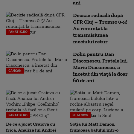
ani
Decizie radicală după
CFR Cluj – Tromso 0-5!
Au renunțat la
FANATIK.RO
transmisiunea
meciului retur
Doliu pentru Dan
Diaconescu. Fratele lui,
Mario Diaconescu, a
CANCAN
încetat din viață la doar
60 de ani
FANATIK.RO
FILM NOW
De ce a jucat Craiova cu
Soția lui Matt Damon,
frică. Analiza lui Andrei
frumoasa balului într-o