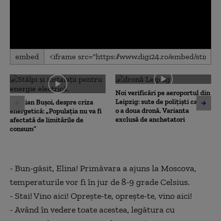
0
embed
seconds
of
0
seconds
Noi verificări pe aeroportul din
Leipzig: sute de polițiști caută
Cristian Bușoi, despre criza
o a doua dronă. Varianta
energetică: „Populația nu va fi
exclusă de anchetatori
afectată de limitările de
consum”
-
Bun-găsit, Elina! Primăvara a ajuns la Moscova,
temperaturile vor fi în jur de 8-9 grade Celsius.
-
Stai! Vino aici! Oprește-te, oprește-te, vino aici!
-
Având în vedere toate acestea, legătura cu