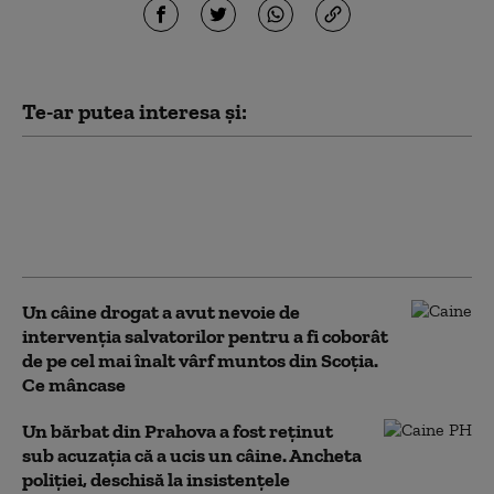
Te-ar putea interesa și:
Amendă de 12.000 de lei pentru că a
abandonat un câine de talie mare pe
marginea drumului. Bărbatul îl adoptase
cu o săptămână în urmă
Un câine drogat a avut nevoie de
intervenția salvatorilor pentru a fi coborât
de pe cel mai înalt vârf muntos din Scoția.
Ce mâncase
Un bărbat din Prahova a fost reţinut
sub acuzaţia că a ucis un câine. Ancheta
poliţiei, deschisă la insistențele