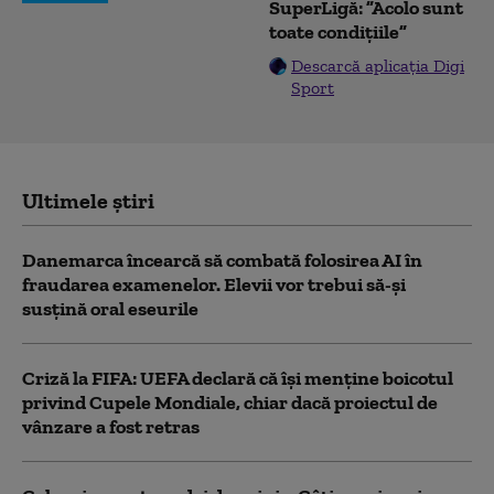
SuperLigă: ”Acolo sunt
toate condițiile”
Descarcă aplicația Digi
Sport
Ultimele știri
Danemarca încearcă să combată folosirea AI în
fraudarea examenelor. Elevii vor trebui să-şi
susţină oral eseurile
Criză la FIFA: UEFA declară că îşi menţine boicotul
privind Cupele Mondiale, chiar dacă proiectul de
vânzare a fost retras