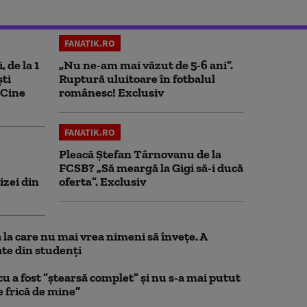
FANATIK.RO
, de la 1
„Nu ne-am mai văzut de 5-6 ani”.
ști
Ruptură uluitoare în fotbalul
 Cine
românesc! Exclusiv
FANATIK.RO
Pleacă Ștefan Târnovanu de la
FCSB? „Să meargă la Gigi să-i ducă
izei din
oferta”. Exclusiv
la care nu mai vrea nimeni să înveţe. A
te din studenţi
a fost ”ștearsă complet” și nu s-a mai putut
e frică de mine”