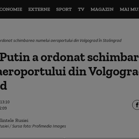
CONOMIE
EXTERNE
SPORT
TV
MAGAZIN
MAI MU
ordonat schimbarea numelui aeroportului din Volgograd în Stalingrad
 Putin a ordonat schimba
eroportului din Volgogra
ad
 13:10
2:09
Rusiei / Sursa foto: Profimedia Images