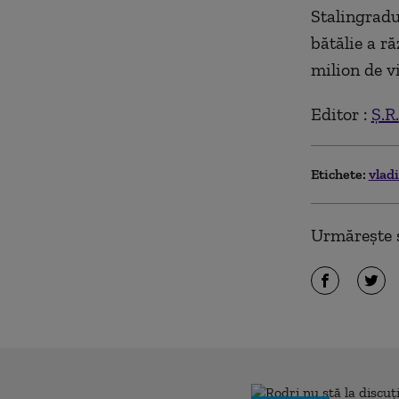
Stalingradu
bătălie a r
milion de v
Editor :
Ș.R.
Etichete:
vlad
Urmărește ș