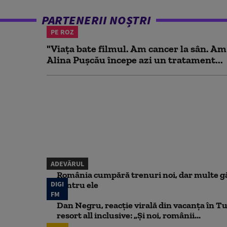
PARTENERII NOȘTRI
PE ROZ
"Viața bate filmul. Am cancer la sân. Am
Alina Pușcău începe azi un tratament...
ADEVĂRUL
România cumpără trenuri noi, dar multe gă
DIGI
pentru ele
FM
Dan Negru, reacție virală din vacanța în Tu
resort all inclusive: „Și noi, românii...