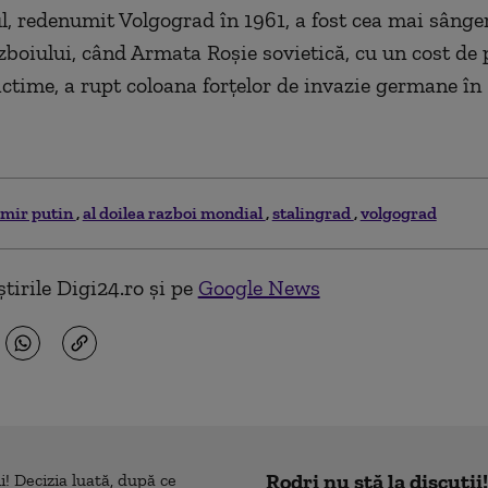
l, redenumit Volgograd în 1961, a fost cea mai sânge
ăzboiului, când Armata Roșie sovietică, cu un cost de 
ictime, a rupt
coloana
forțelor de invazie germane în
imir putin
al doilea razboi mondial
stalingrad
volgograd
tirile Digi24.ro și pe
Google News
Rodri nu stă la discuții