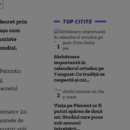
e
TOP CITITE
decret prin
 așa cum
naziste
1
ondial,
Sărbătoare
importantă în
calendarul ortodox pe
Patriotic
7 august: Ce tradiții se
ic
respectă și cui...
decretul
2
Viața pe Pământ ar fi
oximativ 22-
putut apărea de două
ori. Studiul care pune
 numele de
sub semnul
mintiri atât
întrebării...