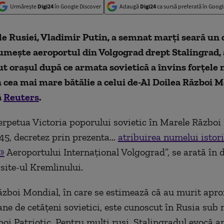
Urmărește
Digi24
în Google Discover
Adaugă
Digi24
ca sursă preferată în Googl
e Rusiei, Vladimir Putin, a semnat marți seară un 
umește aeroportul din Volgograd drept Stalingrad,
t orașul după ce armata sovietică a învins forțele 
cea mai mare bătălie a celui de-
A
l Doilea Război M
ă
Reuters
.
erpetua Victoria poporului sovietic în Marele Război 
45, decretez prin prezenta...
atribuirea numelui istor
»
Aeroportului Internațional Volgograd”, se arată în 
 site-ul Kremlinului.
ăzboi Mondial, în care se estimează că au murit apr
ane de cetățeni sovietici, este cunoscut în Rusia sub
oi Patriotic. Pentru mulți ruși, Stalingradul evocă a