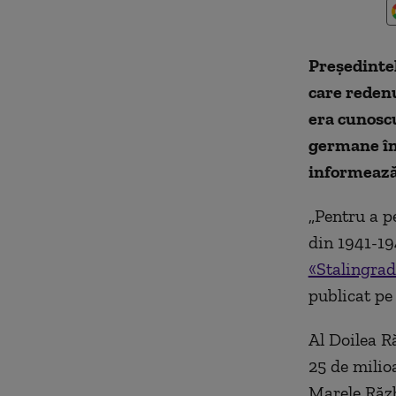
Președintel
care reden
era cunoscu
germane în 
informeaz
„Pentru a p
din 1941-19
«Stalingrad
publicat pe
Al Doilea R
25 de milio
Marele Răzb