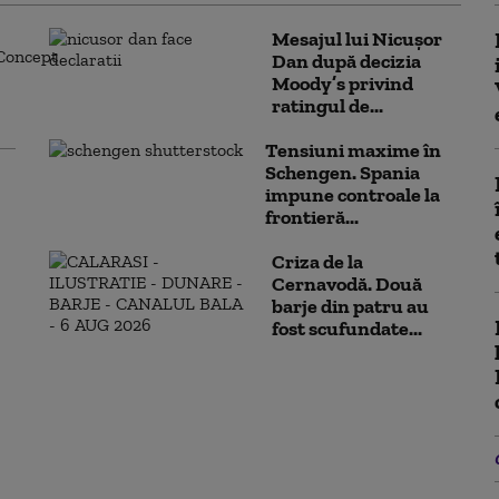
Mesajul lui Nicușor
Dan după decizia
Moody’s privind
ratingul de...
Tensiuni maxime în
Schengen. Spania
impune controale la
frontieră...
Criza de la
Cernavodă. Două
barje din patru au
fost scufundate...