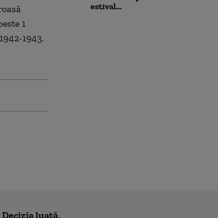
estival...
roasă
peste 1
 1942-1943.
! Decizia luată,