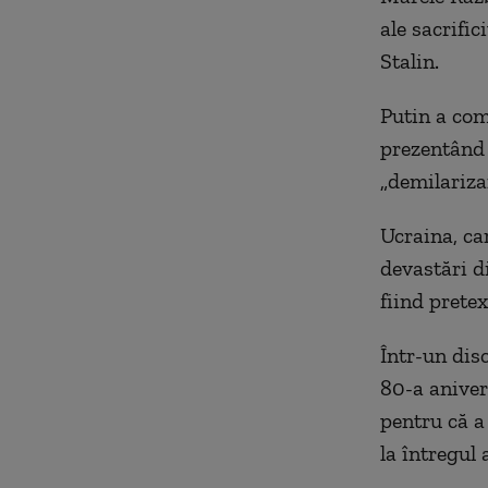
ale sacrific
Stalin.
Putin a com
prezentând 
„demilarizar
Ucraina, ca
devastări di
fiind prete
Într-un dis
80-a aniver
pentru că a 
la întregul 