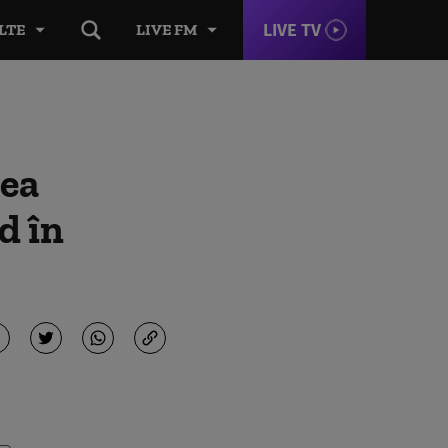
LIVE TV
LTE
LIVE FM
rea
d în