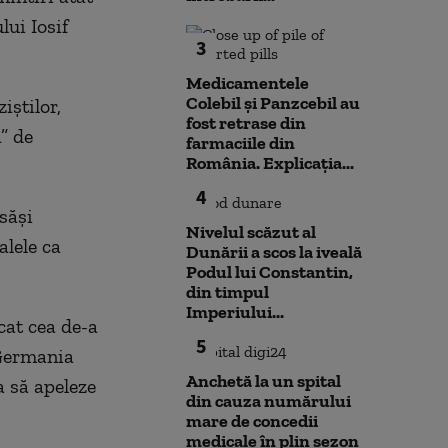
lui Iosif
3
Medicamentele
Colebil și Panzcebil au
iștilor,
fost retrase din
” de
farmaciile din
România. Explicația...
4
săși
Nivelul scăzut al
alele ca
Dunării a scos la iveală
Podul lui Constantin,
din timpul
Imperiului...
cat cea de-a
5
 Germania
Anchetă la un spital
a să apeleze
din cauza numărului
mare de concedii
medicale în plin sezon