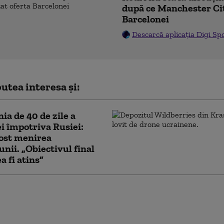
după ce Manchester Cit
Barcelonei
Descarcă aplicația Digi Sp
utea interesa și:
a de 40 de zile a
i împotriva Rusiei:
fost menirea
unii. „Obiectivul final
a fi atins”
lumea este speriată”. Elita rusă se teme că
apă de sub control”, după ce Putin a extins
 serviciului