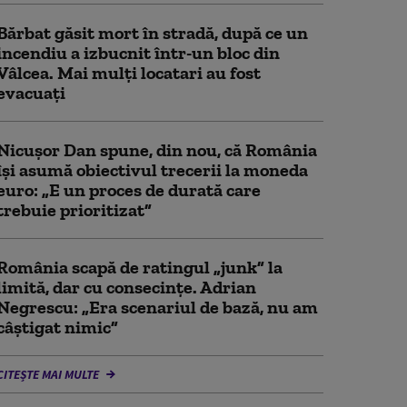
Bărbat găsit mort în stradă, după ce un
incendiu a izbucnit într-un bloc din
Vâlcea. Mai mulți locatari au fost
evacuați
Nicușor Dan spune, din nou, că România
își asumă obiectivul trecerii la moneda
euro: „E un proces de durată care
trebuie prioritizat”
România scapă de ratingul „junk” la
limită, dar cu consecinţe. Adrian
Negrescu: „Era scenariul de bază, nu am
câștigat nimic”
CITEȘTE MAI MULTE