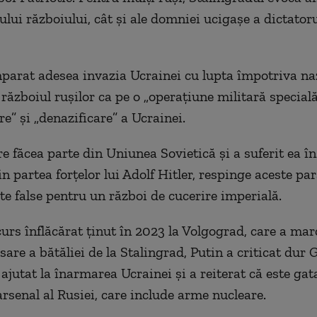
iului războiului, cât și ale domniei ucigașe a dictatoru
parat adesea invazia Ucrainei cu lupta împotriva naz
războiul rușilor ca pe o „operațiune militară specială
e” și „denazificare” a Ucrainei.
re făcea parte din Uniunea Sovietică și a suferit ea în
n partea forțelor lui Adolf Hitle
r,
respinge aceste par
xte false pentru un război de cucerire imperială.
curs înflăcărat ținut în 2023 la Volgograd, care a mar
sare a bătăliei de la Stalingrad, Putin a criticat dur
ajutat la înarmarea Ucrainei și a reiterat că este gat
arsenal al Rusiei, care include arme nucleare.