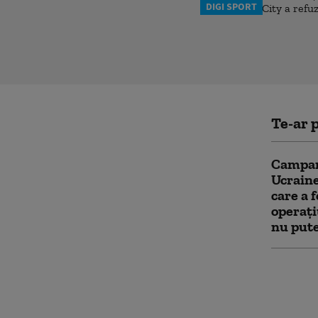
DIGI SPORT
Te-ar p
Campani
Ucraine
care a 
operați
nu pute
„Toată 
FSB „sc
puterea