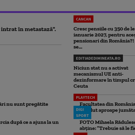
CANCAN
 intrat în metastază".
Cresc pensiile cu 350 de lei
ianuarie 2027, pentru ace
pensionari din România?!
se...
EDITIADEDIMINEATA.RO
Niciun stat nu a activat
mecanismul UE anti-
dezinformare în timpul cr
Ceuta
PLAYTECH
ri nu sunt pregătite
Facultatea din România 
DIGI
pierdut aproape jumăta
SPORT
rcia după ce a ajuns la un
FOTO Mihaela Rădulescu 
abține: ”Trebuie să le fi