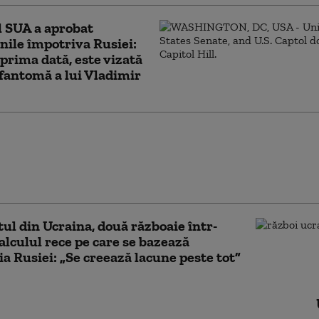
 SUA a aprobat
nile împotriva Rusiei:
prima dată, este vizată
a fantomă a lui Vladimir
ile secrete americane
ează că Putin ar putea
 țară NATO încă din
ă toamnă (WSJ)
tul din Ucraina, două războaie într-
alculul rece pe care se bazează
ia Rusiei: „Se creează lacune peste tot”