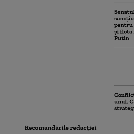
Senatul
sancțiu
pentru 
și flot
Putin
Servici
avertiz
ataca o
aceast
Conflic
unul. C
strateg
Recomandările redacţiei