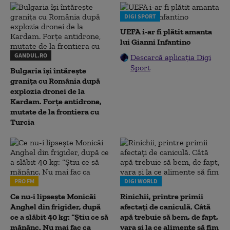
DIGI SPORT
UEFA i-ar fi plătit amanta
lui Gianni Infantino
GANDUL.RO
Descarcă aplicația Digi
Sport
Bulgaria își întărește
granița cu România după
explozia dronei de la
Kardam. Forțe antidrone,
mutate de la frontiera cu
Turcia
PRO FM
DIGI WORLD
Ce nu-i lipsește Monicăi
Rinichii, printre primii
Anghel din frigider, după
afectați de caniculă. Câtă
ce a slăbit 40 kg: “Știu ce să
apă trebuie să bem, de fapt,
mănânc. Nu mai fac ca
vara și la ce alimente să fim