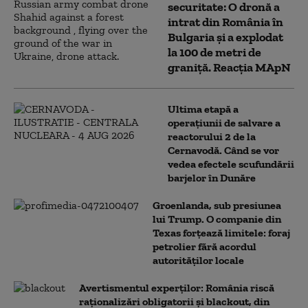
securitate: O dronă a
intrat din România în
Bulgaria şi a explodat
la 100 de metri de
graniţă. Reacția MApN
Ultima etapă a
operațiunii de salvare a
reactorului 2 de la
Cernavodă. Când se vor
vedea efectele scufundării
barjelor în Dunăre
Groenlanda, sub presiunea
lui Trump. O companie din
Texas forțează limitele: foraj
petrolier fără acordul
autorităților locale
Avertismentul experților: România riscă
raționalizări obligatorii și blackout, din