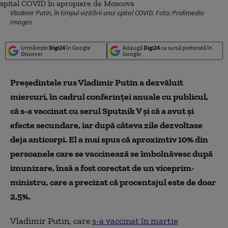
Vladimir Putin, în timpul vizitării unui spital COVID. Foto: Profimedia
Images
Urmărește
Digi24
în Google
Adaugă
Digi24
ca sursă preferată în
Discover
Google
Președintele rus Vladimir Putin a dezvăluit
miercuri, în cadrul conferinței anuale cu publicul,
că s-a vaccinat cu serul Sputnik V și că a avut și
efecte secundare, iar după câteva zile dezvoltase
deja anticorpi. El a mai spus că aproximtiv 10% din
persoanele care se vaccinează se îmbolnăvesc după
imunizare, însă a fost corectat de un viceprim-
ministru, care a precizat că procentajul este de doar
2,5%.
Vladimir Putin, care
s-a vaccinat în martie