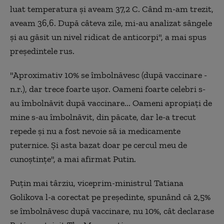
luat temperatura și aveam 37,2 C. Când m-am trezit,
aveam 36,6. După câteva zile, mi-au analizat sângele
și au găsit un nivel ridicat de anticorpi", a mai spus
președintele rus.
"Aproximativ 10% se îmbolnăvesc (după vaccinare -
n.r.), dar trece foarte ușor. Oameni foarte celebri s-
au îmbolnăvit după vaccinare... Oameni apropiați de
mine s-au îmbolnăvit, din păcate, dar le-a trecut
repede și nu a fost nevoie să ia medicamente
puternice. Și asta bazat doar pe cercul meu de
cunoștințe", a mai afirmat Putin.
Puțin mai târziu, viceprim-ministrul Tatiana
Golikova l-a corectat pe președinte, spunând că 2,5%
se îmbolnăvesc după vaccinare, nu 10%, cât declarase