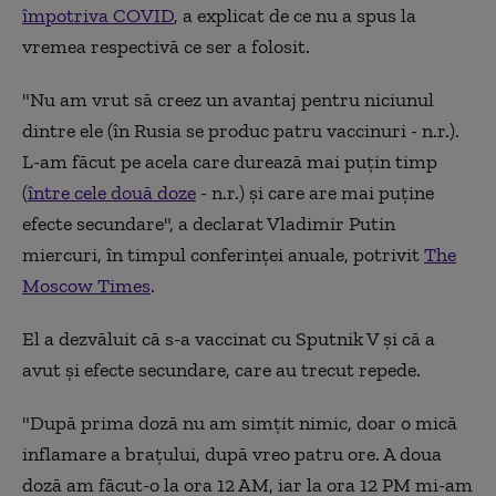
împotriva COVID
, a explicat de ce nu a spus la
vremea respectivă ce ser a folosit.
"Nu am vrut să creez un avantaj pentru niciunul
dintre ele (în Rusia se produc patru vaccinuri - n.r.).
L-am făcut pe acela care durează mai puțin timp
(
între cele două doze
- n.r.) și care are mai puține
efecte secundare", a declarat Vladimir Putin
miercuri, în timpul conferinței anuale, potrivit
The
Moscow Times
.
El a dezvăluit că s-a vaccinat cu Sputnik V și că a
avut și efecte secundare, care au trecut repede.
"După prima doză nu am simțit nimic, doar o mică
inflamare a brațului, după vreo patru ore. A doua
doză am făcut-o la ora 12 AM, iar la ora 12 PM mi-am