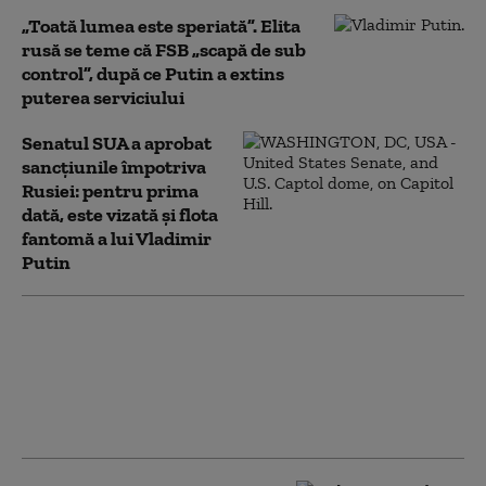
„Toată lumea este speriată”. Elita
rusă se teme că FSB „scapă de sub
control”, după ce Putin a extins
puterea serviciului
Senatul SUA a aprobat
sancțiunile împotriva
Rusiei: pentru prima
dată, este vizată și flota
fantomă a lui Vladimir
Putin
Serviciile secrete
americane avertizează
că Putin ar putea ataca
o țară NATO încă din
această toamnă (WSJ)