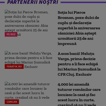
PARTENERII NOȘTRI
Soția lui Pierce
Brosnan, poze dulci de
cuplu și declarație
superbă la aniversarea
căsniciei: Abia aștept
PE ROZ
următorii 25 de ani
împreună
A scos banii! Neluțu
Varga, prima decizie
pentru a îi face echipă
FANATIK.RO
lui Marius Șumudică la
CFR Cluj. Exclusiv
4.000 lei amendă
tuturor românilor care
locuiesc la casă și fac
acest lucru în curte,
CANCAN
crezând că nu îi vede