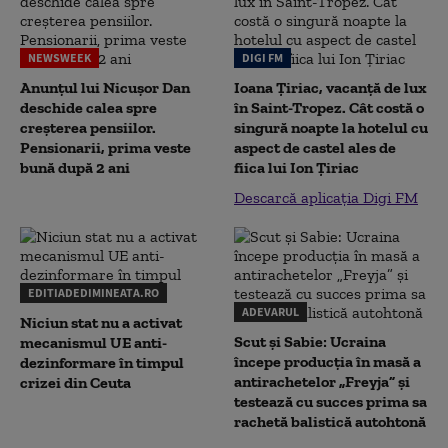
NEWSWEEK
DIGI FM
Anunțul lui Nicușor Dan
Ioana Țiriac, vacanță de lux
deschide calea spre
în Saint-Tropez. Cât costă o
creșterea pensiilor.
singură noapte la hotelul cu
Pensionarii, prima veste
aspect de castel ales de
bună după 2 ani
fiica lui Ion Țiriac
Descarcă aplicația Digi FM
EDITIADEDIMINEATA.RO
ADEVARUL
Niciun stat nu a activat
Scut și Sabie: Ucraina
mecanismul UE anti-
începe producția în masă a
dezinformare în timpul
antirachetelor „Freyja” și
crizei din Ceuta
testează cu succes prima sa
rachetă balistică autohtonă