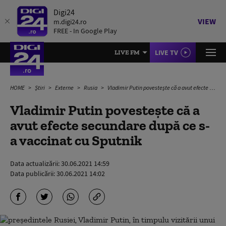
Digi24
VIEW
m.digi24.ro
FREE - In Google Play
LIVE TV
LIVE FM
HOME
Știri
Externe
Rusia
Vladimir Putin povestește că a avut efecte secundare după ce s-a vaccinat cu Sputnik
Vladimir Putin povestește că a
avut efecte secundare după ce s-
a vaccinat cu Sputnik
Data actualizării:
30.06.2021 14:59
Data publicării:
30.06.2021 14:02