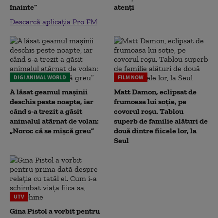
înainte”
atenți
Descarcă aplicația Pro FM
DIGI ANIMAL WORLD
FILM NOW
A lăsat geamul mașinii
Matt Damon, eclipsat de
deschis peste noapte, iar
frumoasa lui soție, pe
când s-a trezit a găsit
covorul roșu. Tablou
animalul atârnat de volan:
superb de familie alături de
„Noroc că se mișcă greu”
două dintre fiicele lor, la
Seul
UTV
Gina Pistol a vorbit pentru