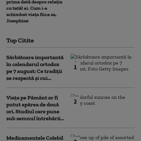
prima dată despre relația
cu tatăl ei. Cum i-a
schimbat viața fiica sa,
Josephine
Top Citite
Sărbătoare importantă
în calendarul ortodox
1
pe 7 august: Ce tradiții
se respectă și cui...
Viața pe Pământ ar fi
2
putut apărea de două
ori. Studiul care pune
sub semnul întrebării...
Medicamentele Colebil