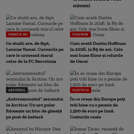
nimeni
FANATIK.RO
FILM NOW
Ce studii are, de fapt,
Cum arată Dustin Hoffman
Lamine Yamal. Cursurile pe
în 2026, la 89 de ani. Cele
care le urmează starul
mai bune filme și rolurile
celor de la FC Barcelona
de Oscar
ADEVĂRUL
PLAYTECH
„Antrenamentul” sezonului
În ce orașe din Europa poți
în Arctica: Un urs polar
trăi bine cu o pensie de
folosește un bloc de gheață
1.500 de euro pe lună.
pe post de halteră
Costurile reale