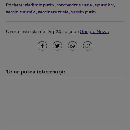
Etichete:
vladimir putin
coronavirus rusia
sputnik v
vaccin sputnik
vaccinare rusia
vaccin putin
Urmărește știrile Digi24.ro și pe
Google News
Te-ar putea interesa și:
Campania de 40 de zile
a Ucrainei împotriva
Rusiei: care a fost
menirea operațiunii.
„Obiectivul final nu
putea fi atins”