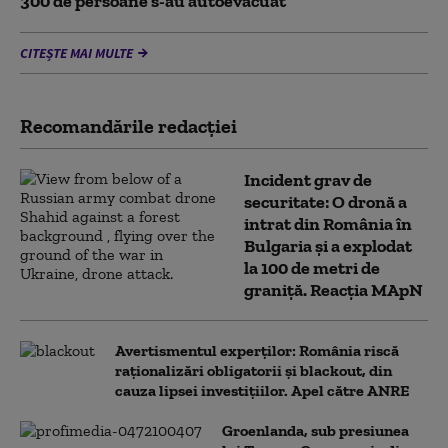
300 de persoane s-au autoevacuat
CITEȘTE MAI MULTE
Recomandările redacţiei
Incident grav de
securitate: O dronă a
intrat din România în
Bulgaria şi a explodat
la 100 de metri de
graniţă. Reacția MApN
Avertismentul experților: România riscă
raționalizări obligatorii și blackout, din
cauza lipsei investițiilor. Apel către ANRE
Groenlanda, sub presiunea