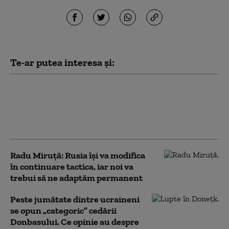
Te-ar putea interesa și:
Rusia a încetat aproape complet să
mai folosească tehnică militară
mecanizată în atacuri. Ce se ascunde
în spatele noii tactici
Radu Miruță: Rusia își va modifica
în continuare tactica, iar noi va
trebui să ne adaptăm permanent
Peste jumătate dintre ucraineni
se opun „categoric” cedării
Donbasului. Ce opinie au despre