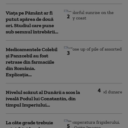
Viața pe Pământ ar fi
2
putut apărea de două
ori. Studiul care pune
sub semnul întrebării...
Medicamentele Colebil
3
și Panzcebil au fost
retrase din farmaciile
din România.
Explicația...
4
Nivelul scăzut al Dunării a scos la
iveală Podul lui Constantin, din
timpul Imperiului...
La câte grade trebuie
5