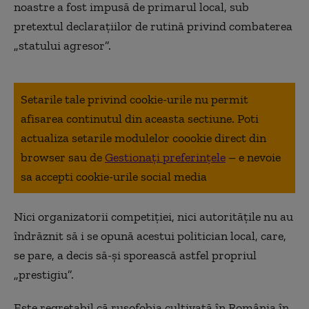
noastre a fost impusă de primarul local, sub
pretextul declaraţiilor de rutină privind combaterea
„statului agresor”.
Setarile tale privind cookie-urile nu permit
afisarea continutul din aceasta sectiune. Poti
actualiza setarile modulelor coookie direct din
browser sau de
Gestionați preferințele
– e nevoie
sa accepti cookie-urile social media
Nici organizatorii competiţiei, nici autorităţile nu au
îndrăznit să i se opună acestui politician local, care,
se pare, a decis să-şi sporească astfel propriul
„prestigiu”.
Este regretabil că rusofobia cultivată în România în