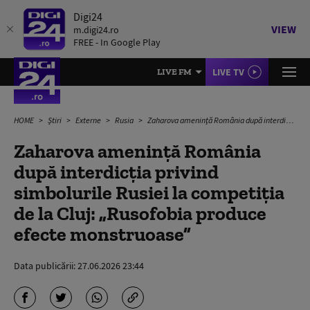
Digi24
VIEW
m.digi24.ro
FREE - In Google Play
LIVE TV
LIVE FM
HOME
Știri
Externe
Rusia
Zaharova amenință România după interdicția privind simbolurile Rusiei la competiția de la Cluj: „Rusofobia produce efecte monstruoase”
Zaharova amenință România
după interdicția privind
simbolurile Rusiei la competiția
de la Cluj: „Rusofobia produce
efecte monstruoase”
Data publicării:
27.06.2026 23:44