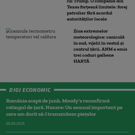
lui Trump. O companie din
Texas forțează limitele: foraj
petrolier fără acordul
autorităților locale
Ziua extremelor
meteorologice: caniculă
în sud, vijelii în vestul și
centrul țării. ANM a emis
trei coduri galbene
HARTĂ
DIGI ECONOMIC
România scapă de junk. Moody's reconfirmă
ratingul de țară. Nazare: Un semnal important pe
care am dorit să-l transmitem piețelor
08.08.2026