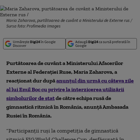
Maria Zaharova, purtătoarea de cuvânt a Ministerului de Externe rus /
Sursa foto: Profimedia Images
Urmărește
Digi24
în Google
Adaugă
Digi24
ca sursă preferată în
Discover
Google
Purtătoarea de cuvânt a Ministerului Afacerilor
Externe al Federaţiei Ruse, Maria Zaharova, a
reacţionat dur după
anunţul din urmă cu câteva zile
al lui Emil Boc cu privire la interzicerea utilizării
simbolurilor de stat
de către echipa rusă de
gimnastică ritmică în România, anunţă Ambasada
Rusiei în România.
“Participanţii ruşi la competiţia de gimnastică
ritmică FIG World Challenge Cup, desfăşurată în