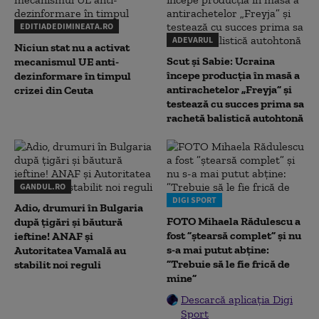
EDITIADEDIMINEATA.RO
ADEVARUL
Niciun stat nu a activat
Scut și Sabie: Ucraina
mecanismul UE anti-
începe producția în masă a
dezinformare în timpul
antirachetelor „Freyja” și
crizei din Ceuta
testează cu succes prima sa
rachetă balistică autohtonă
GANDUL.RO
DIGI SPORT
Adio, drumuri în Bulgaria
FOTO Mihaela Rădulescu a
după țigări și băutură
fost ”ștearsă complet” și nu
ieftine! ANAF și
s-a mai putut abține:
Autoritatea Vamală au
”Trebuie să le fie frică de
stabilit noi reguli
mine”
Descarcă aplicația Digi
Sport