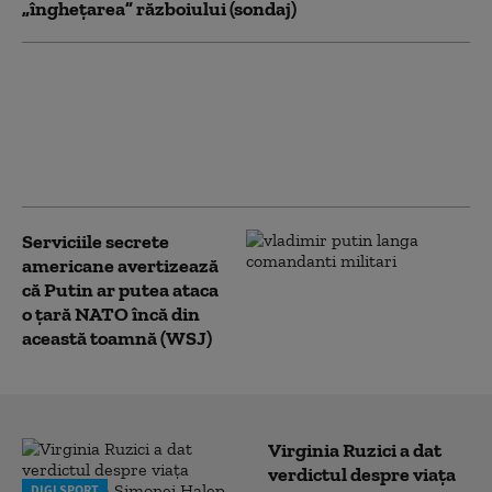
„înghețarea” războiului (sondaj)
Emil Boc, primarul
Clujului, prezintă leacul
pentru mahmureală
după o noapte de festival:
„Uitați de cafea”
Serviciile secrete
americane avertizează
că Putin ar putea ataca
o țară NATO încă din
această toamnă (WSJ)
Virginia Ruzici a dat
verdictul despre viața
DIGI SPORT