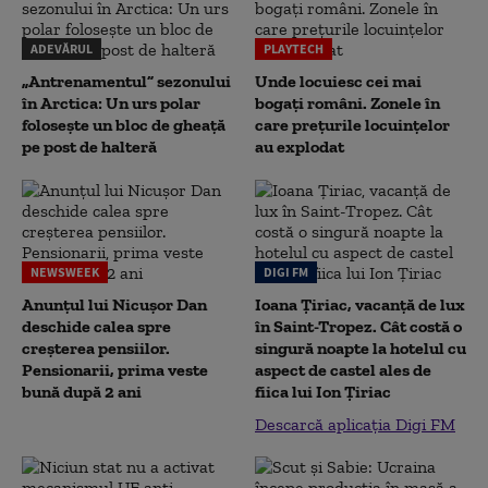
ADEVĂRUL
PLAYTECH
„Antrenamentul” sezonului
Unde locuiesc cei mai
în Arctica: Un urs polar
bogați români. Zonele în
folosește un bloc de gheață
care prețurile locuințelor
pe post de halteră
au explodat
NEWSWEEK
DIGI FM
Anunțul lui Nicușor Dan
Ioana Țiriac, vacanță de lux
deschide calea spre
în Saint-Tropez. Cât costă o
creșterea pensiilor.
singură noapte la hotelul cu
Pensionarii, prima veste
aspect de castel ales de
bună după 2 ani
fiica lui Ion Țiriac
Descarcă aplicația Digi FM