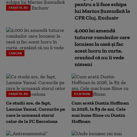
pentru a îi face echipa
FANATIK.RO
lui Marius Șumudică la
CFR Cluj. Exclusiv
4.000 lei amendă
tuturor românilor care
locuiesc la casă și fac
acest lucru în curte,
CANCAN
crezând că nu îi vede
nimeni
FANATIK.RO
FILM NOW
Ce studii are, de fapt,
Cum arată Dustin Hoffman
Lamine Yamal. Cursurile pe
în 2026, la 89 de ani. Cele
care le urmează starul
mai bune filme cu Dustin
celor de la FC Barcelona
Hoffman