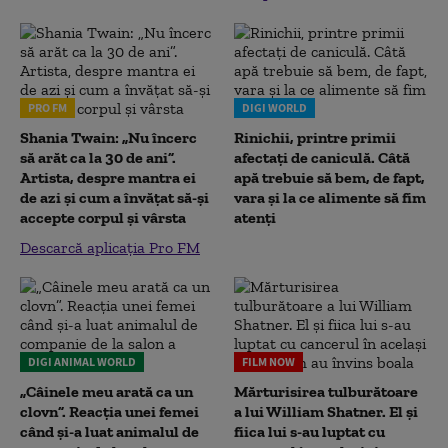
PRO FM
DIGI WORLD
Shania Twain: „Nu încerc
Rinichii, printre primii
să arăt ca la 30 de ani”.
afectați de caniculă. Câtă
Artista, despre mantra ei
apă trebuie să bem, de fapt,
de azi și cum a învățat să-și
vara și la ce alimente să fim
accepte corpul și vârsta
atenți
Descarcă aplicația Pro FM
DIGI ANIMAL WORLD
FILM NOW
„Câinele meu arată ca un
Mărturisirea tulburătoare
clovn”. Reacția unei femei
a lui William Shatner. El și
când și-a luat animalul de
fiica lui s-au luptat cu