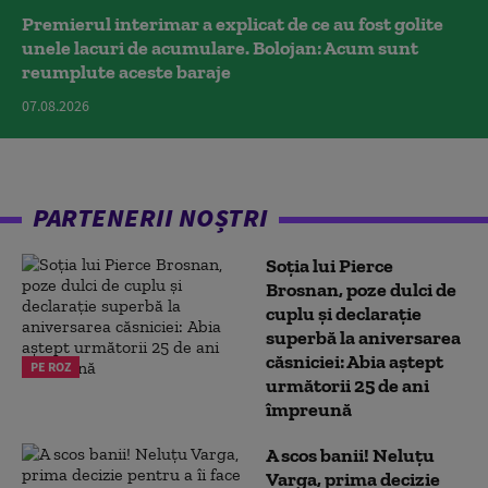
Premierul interimar a explicat de ce au fost golite
unele lacuri de acumulare. Bolojan: Acum sunt
reumplute aceste baraje
07.08.2026
PARTENERII NOȘTRI
Soția lui Pierce
Brosnan, poze dulci de
cuplu și declarație
superbă la aniversarea
căsniciei: Abia aștept
PE ROZ
următorii 25 de ani
împreună
A scos banii! Neluțu
Varga, prima decizie