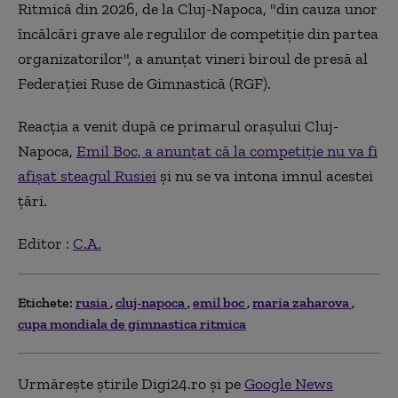
Ritmică din 2026, de la Cluj-Napoca, "din cauza unor
încălcări grave ale regulilor de competiţie din partea
organizatorilor", a anunţat vineri biroul de presă al
Federaţiei Ruse de Gimnastică (RGF).
Reacţia a venit după ce primarul oraşului Cluj-
Napoca,
Emil Boc, a anunţat că la competiţie nu va fi
afişat steagul Rusiei
şi nu se va intona imnul acestei
ţări.
Editor :
C.A.
Etichete:
rusia
cluj-napoca
emil boc
maria zaharova
cupa mondiala de gimnastica ritmica
Urmărește știrile Digi24.ro și pe
Google News