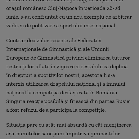
oraşul românesc Cluj-Napoca în perioada 26-28
iunie, s-au confruntat cu un nou exemplu de arbitrar
vădit şi de politizare a sportului internaţional.
Contrar deciziilor recente ale Federaţiei
Internaţionale de Gimnastică şi ale Uniunii
Europene de Gimnastică privind eliminarea tuturor
restricţiilor aflate în vigoare şi restabilirea deplină
în drepturi a sportivilor noştri, acestora li s-a
interzis utilizarea drapelului naţional şi a imnului
naţional la competiţia desfăşurată în România.
Singura reacţie posibilă şi firească din partea Rusiei
a fost refuzul de a participa la competiţie.
Situaţia pare cu atât mai absurdă cu cât menţinerea
aşa-numitelor sancţiuni împotriva gimnastelor