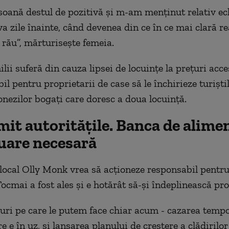
soană destul de pozitivă și m-am menținut relativ ech
a zile înainte, când devenea din ce în ce mai clară re
rău”, mărturisește femeia.
lii suferă din cauza lipsei de locuințe la prețuri acce
il pentru proprietarii de case să le închirieze turiști
nezilor bogați care doresc a doua locuință.
it autoritățile. Banca de alimen
uare necesară
 local Olly Monk vrea să acționeze responsabil pentru
ocmai a fost ales și e hotărât să-și îndeplinească pr
ruri pe care le putem face chiar acum - cazarea temp
e e în uz, și lansarea planului de creștere a clădirilor