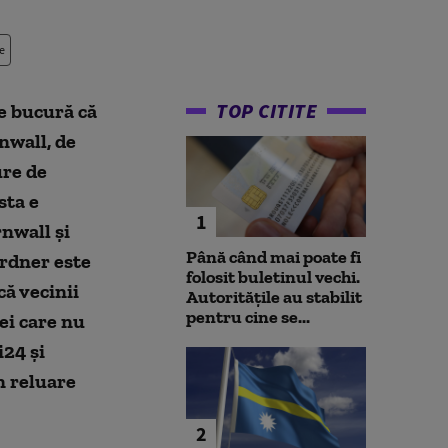
e
TOP CITITE
se bucură că
nwall, de
ure de
sta e
1
nwall şi
Până când mai poate fi
ardner este
folosit buletinul vechi.
că vecinii
Autoritățile au stabilit
pentru cine se...
cei care nu
i24 şi
n reluare
2