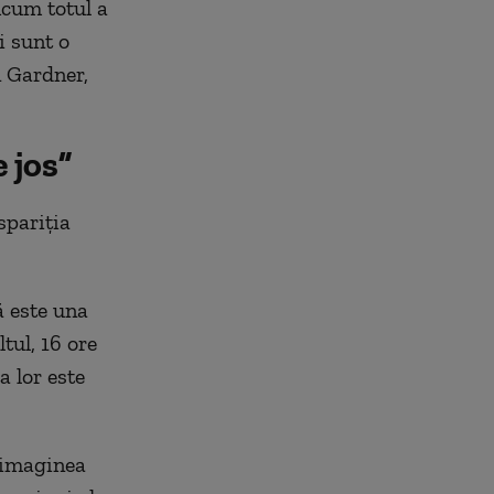
Acum totul a
i sunt o
n Gardner,
 jos”
spariția
ă este una
tul, 16 ore
a lor este
 imaginea