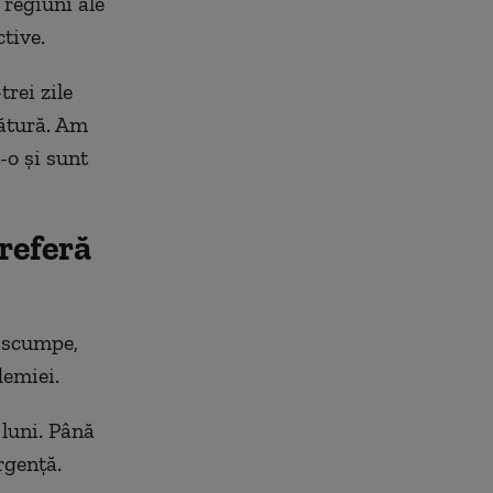
 regiuni ale
tive.
rei zile
dătură. Am
-o și sunt
referă
t scumpe,
demiei.
 luni. Până
rgență.