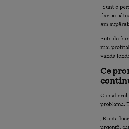
„Sunt o per
dar cu câtev
am supărat 
Sute de fami
mai profitab
vândă londo
Ce prom
contin
Consilierul
problema. T
„Există luc
urgență, car