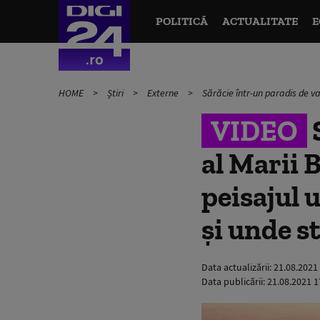
POLITICĂ
ACTUALITATE
E
HOME
Știri
Externe
Sărăcie într-un paradis de vac
VIDEO
S
al Marii B
peisajul u
și unde s
Data actualizării:
21.08.2021
Data publicării:
21.08.2021 1