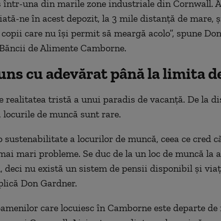
într-una din marile zone industriale din Cornwall. 
iată-ne în acest depozit, la 3 mile distanță de mare, ș
copii care nu își permit să meargă acolo”, spune Do
 Băncii de Alimente Camborne.
ns cu adevărat până la limita de
 realitatea tristă a unui paradis de vacanță. De la di
, locurile de muncă sunt rare.
o sustenabilitate a locurilor de muncă, ceea ce cred c
 mai mari probleme. Se duc de la un loc de muncă la al
 deci nu există un sistem de pensii disponibil și viaț
xplică Don Gardner.
oamenilor care locuiesc în Camborne este departe de