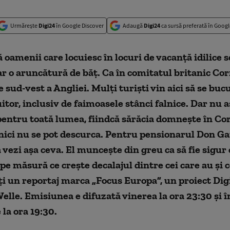
Urmărește
Digi24
în Google Discover
Adaugă
Digi24
ca sursă preferată în Googl
ă oamenii care locuiesc în locuri de vacanţă idilice 
ar o aruncătură de băţ. Ca în comitatul britanic Cor
e sud-vest a Angliei. Mulţi turişti vin aici să se buc
uitor, inclusiv de faimoasele stânci falnice. Dar nu a
pentru toată lumea, fiindcă sărăcia domneşte în Cor
nici nu se pot descurca. Pentru pensionarul Don G
ă vezi aşa ceva. El munceşte din greu ca să fie sigur 
, pe măsură ce creşte decalajul dintre cei care au şi 
i un reportaj marca „Focus Europa”, un proiect Dig
lle. Emisiunea e difuzată vinerea la ora 23:30 și î
la ora 19:30.