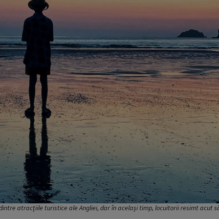
tre atracțiile turistice ale Angliei, dar în același timp, locuitorii resimt acut 