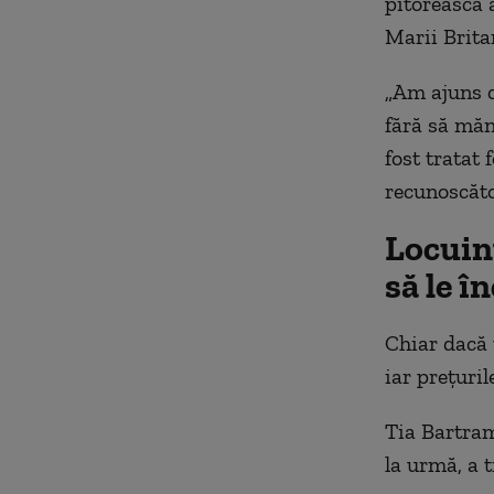
pitorească 
Marii Britan
„Am ajuns c
fără să măn
fost tratat
recunoscăto
Locuin
să le î
Chiar dacă 
iar prețuri
Tia Bartram
la urmă, a t