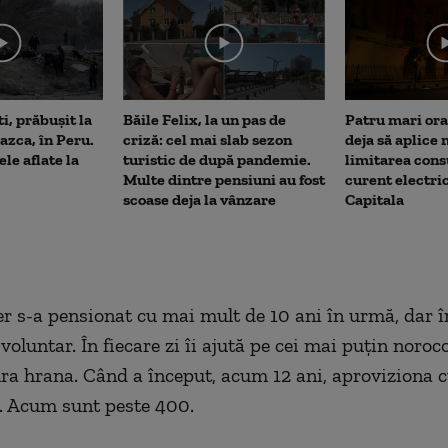
me
i, prăbușit la
Băile Felix, la un pas de
Patru mari ora
Nazca, în Peru.
criză: cel mai slab sezon
deja să aplice
le aflate la
turistic de după pandemie.
limitarea con
Multe dintre pensiuni au fost
curent electric
scoase deja la vânzare
Capitala
 s-a pensionat cu mai mult de 10 ani în urmă, dar î
voluntar. În fiecare zi îi ajută pe cei mai puțin noroc
ura hrana. Când a început, acum 12 ani, aproviziona
i. Acum sunt peste 400.