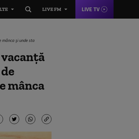
LIVE TV
LTE
LIVE FM
 ce mânca și unde sta
e vacanță
 de
 ce mânca