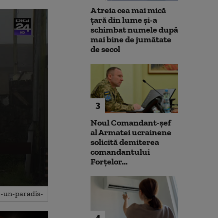
A treia cea mai mică
țară din lume și-a
schimbat numele după
mai bine de jumătate
de secol
3
Noul Comandant-șef
al Armatei ucrainene
solicită demiterea
comandantului
Forțelor...
4