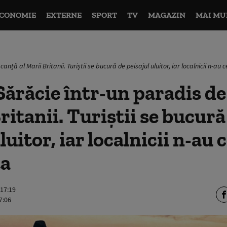
CONOMIE
EXTERNE
SPORT
TV
MAGAZIN
MAI MU
anță al Marii Britanii. Turiștii se bucură de peisajul uluitor, iar localnicii n-au
ărăcie într-un paradis d
ritanii. Turiștii se bucură
luitor, iar localnicii n-au
ta
 17:19
7:06