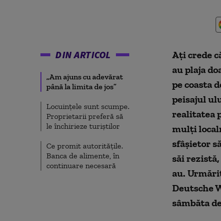
DIN ARTICOL
Aţi crede c
au plaja do
„Am ajuns cu adevărat
pe coasta d
până la limita de jos”
peisajul ul
Locuințele sunt scumpe.
realitatea 
Proprietarii preferă să
le închirieze turiștilor
mulţi local
sfâşietor s
Ce promit autoritățile.
Banca de alimente, în
săi rezistă
continuare necesară
au. Urmăriț
Deutsche We
sâmbăta de 