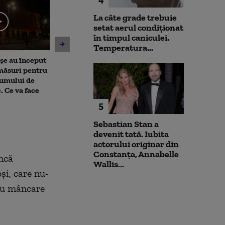
La câte grade trebuie
setat aerul condiționat
în timpul caniculei.
Temperatura...
șe au început
Alertă pe o plajă din
Amenzi pentru 
 măsuri pentru
Mamaia, după ce au fost
deranjează călă
sumului de
observate bucăți de dronă.
mijloacele de t
. Ce va face
ISU și Poliția au izolat
STB. Pentru ce 
perimetrul
sancțiuni
5
Sebastian Stan a
devenit tată. Iubita
actorului originar din
Constanța, Annabelle
ncă
Wallis...
oși, care nu-
 cu mâncare