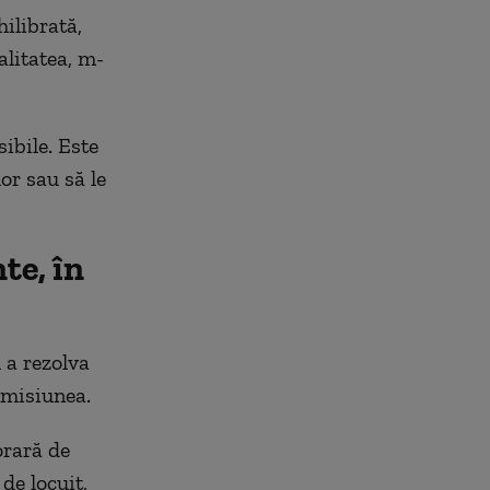
ilibrată,
alitatea, m-
sibile. Este
lor sau să le
te, în
 a rezolva
omisiunea.
orară de
 de locuit,