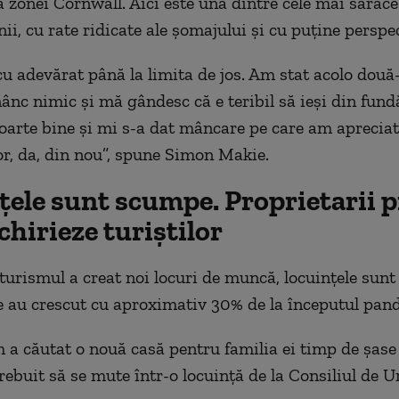
a zonei Cornwall. Aici este una dintre cele mai sărace
ii, cu rate ridicate ale șomajului și cu puține perspec
u adevărat până la limita de jos. Am stat acolo două-t
ânc nimic și mă gândesc că e teribil să ieși din fun
 foarte bine și mi s-a dat mâncare pe care am apreciat
r, da, din nou”, spune Simon Makie.
țele sunt scumpe. Proprietarii p
nchirieze turiștilor
turismul a creat noi locuri de muncă, locuințele sun
le au crescut cu aproximativ 30% de la începutul pan
 a căutat o nouă casă pentru familia ei timp de șase
rebuit să se mute într-o locuință de la Consiliul de U