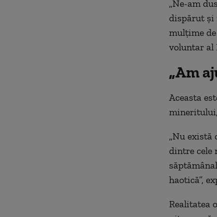
„Ne-am dus 
dispărut și 
mulțime de 
voluntar al
„Am aju
Aceasta este
mineritului
„Nu există 
dintre cele
săptămânal,
haotică”, e
Realitatea 