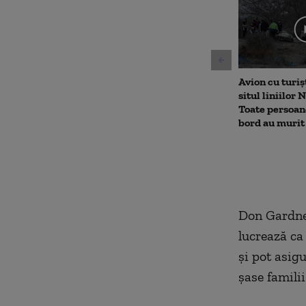
minutes,
37
seconds
Volu
90%
Avion cu turișt
situl liniilor 
Toate persoane
bord au murit
Don Gardner
lucrează ca 
și pot asig
șase famili