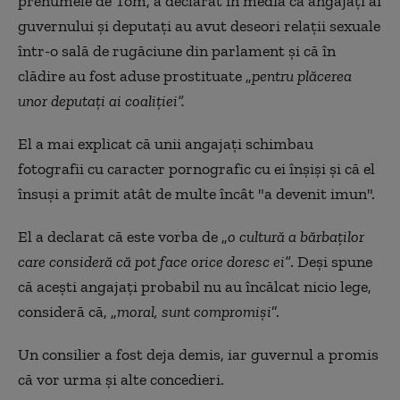
prenumele de Tom, a declarat în media că angajaţi ai
guvernului şi deputaţi au avut deseori relaţii sexuale
într-o sală de rugăciune din parlament şi că în
clădire au fost aduse prostituate „
pentru plăcerea
unor deputaţi ai coaliţiei”.
El a mai explicat că unii angajaţi schimbau
fotografii cu caracter pornografic cu ei înşişi şi că el
însuşi a primit atât de multe încât "a devenit imun".
El a declarat că este vorba de „
o cultură a bărbaţilor
care consideră că pot face orice doresc ei”
. Deşi spune
că aceşti angajaţi probabil nu au încălcat nicio lege,
consideră că, „
moral, sunt compromişi
”.
Un consilier a fost deja demis, iar guvernul a promis
că vor urma şi alte concedieri.