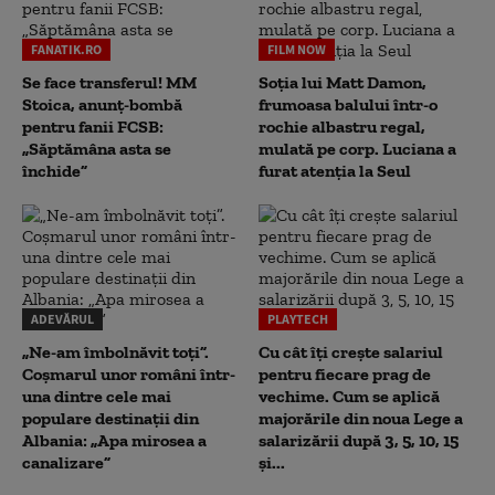
FANATIK.RO
FILM NOW
Se face transferul! MM
Soția lui Matt Damon,
Stoica, anunț-bombă
frumoasa balului într-o
pentru fanii FCSB:
rochie albastru regal,
„Săptămâna asta se
mulată pe corp. Luciana a
închide”
furat atenția la Seul
ADEVĂRUL
PLAYTECH
„Ne-am îmbolnăvit toți”.
Cu cât îți crește salariul
Coșmarul unor români într-
pentru fiecare prag de
una dintre cele mai
vechime. Cum se aplică
populare destinații din
majorările din noua Lege a
Albania: „Apa mirosea a
salarizării după 3, 5, 10, 15
canalizare”
și...