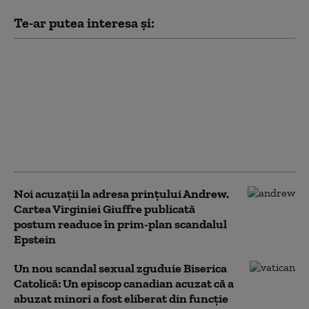
Te-ar putea interesa și:
Un scandal sexual în
care este implicat
președintele
Columbiei reapare
online pe fondul
amenințărilor sale la
adresa SUA
Noi acuzații la adresa prințului Andrew.
Cartea Virginiei Giuffre publicată
postum readuce în prim-plan scandalul
Epstein
Un nou scandal sexual zguduie Biserica
Catolică: Un episcop canadian acuzat că a
abuzat minori a fost eliberat din funcție