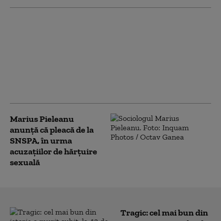
BBC elimină
materialele din arhivă
cu Huw Edwards.
Fostul prezentator a
recunoscut că a accesat
imagini abuzive cu
copii
Marius Pieleanu
anunță că pleacă de la
SNSPA, în urma
acuzațiilor de hărțuire
sexuală
Tragic: cel mai bun din