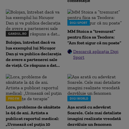
contestație
DIGI SPORT
MM Stoica a ”tremurat”
GANDUL.RO
pentru fiica sa Teodora:
Bolojan, întrebat dacă va
”Am fost sigur că nu poate”
lua exemplul lui Nicușor
Descarcă aplicația Digi
Dan și va publica declarația
Sport
de avere a partenerei sale
de viață. Ce răspuns a dat...
PRO FM
DIGI WORLD
Lora, probleme de sănătate
Așa arată cu adevărat
la 44 de ani. Artista a
Soarele. Cele mai detaliate
publicat raportul medical:
imagini realizate vreodată
„Urmează cel puțin 10
dezvăluie un fenomen