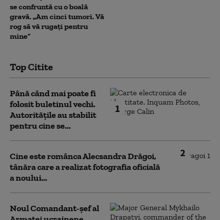
se confruntă cu o boală
gravă. „Am cinci tumori. Vă
rog să vă rugați pentru
mine”
Top Citite
Până când mai poate fi
folosit buletinul vechi.
1
Autoritățile au stabilit
pentru cine se...
2
Cine este românca Alecsandra Drăgoi,
tânăra care a realizat fotografia oficială
a noului...
Noul Comandant-șef al
Armatei ucrainene