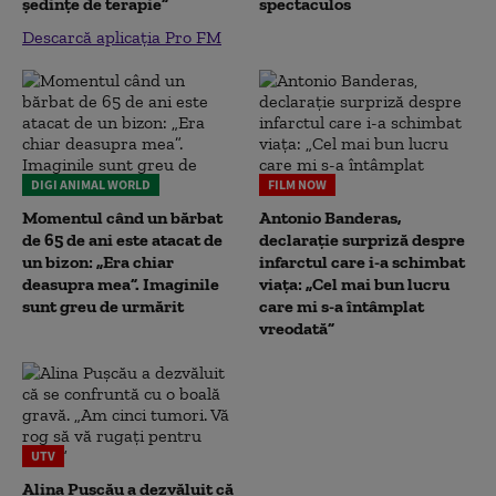
ședințe de terapie”
spectaculos
Descarcă aplicația Pro FM
DIGI ANIMAL WORLD
FILM NOW
Momentul când un bărbat
Antonio Banderas,
de 65 de ani este atacat de
declarație surpriză despre
un bizon: „Era chiar
infarctul care i-a schimbat
deasupra mea”. Imaginile
viața: „Cel mai bun lucru
sunt greu de urmărit
care mi s-a întâmplat
vreodată”
UTV
Alina Pușcău a dezvăluit că