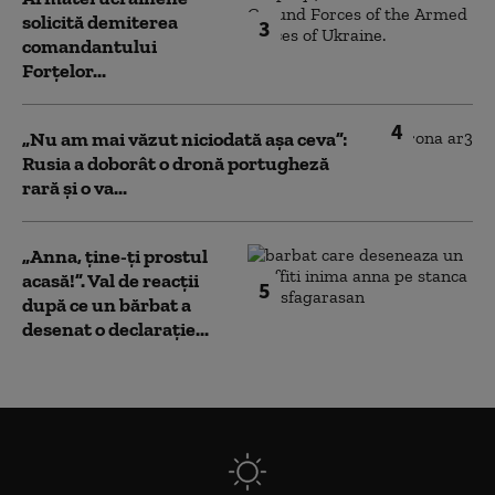
solicită demiterea
3
comandantului
Forțelor...
4
„Nu am mai văzut niciodată așa ceva”:
Rusia a doborât o dronă portugheză
rară și o va...
„Anna, ţine-ţi prostul
acasă!”. Val de reacții
5
după ce un bărbat a
desenat o declarație...