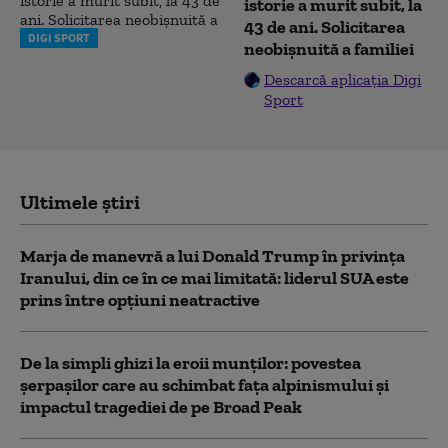
istorie a murit subit, la
43 de ani. Solicitarea
DIGI SPORT
neobișnuită a familiei
Descarcă aplicația Digi
Sport
Ultimele știri
Marja de manevră a lui Donald Trump în privința
Iranului, din ce în ce mai limitată: liderul SUA este
prins între opțiuni neatractive
De la simpli ghizi la eroii munților: povestea
șerpașilor care au schimbat fața alpinismului și
impactul tragediei de pe Broad Peak