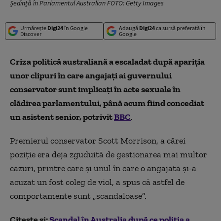
Ședință în Parlamentul Australian FOTO: Getty Images
Urmărește
Digi24
în Google
Adaugă
Digi24
ca sursă preferată în
Discover
Google
Criza politică australiană a escaladat după apariția
unor clipuri în care angajați ai guvernului
conservator sunt implicați în acte sexuale în
clădirea parlamentului, până acum fiind concediat
un asistent senior, potrivit
BBC
.
Premierul conservator Scott Morrison, a cărei
poziţie era deja zguduită de gestionarea mai multor
cazuri, printre care şi unul în care o angajată şi-a
acuzat un fost coleg de viol, a spus că astfel de
comportamente sunt „scandaloase”.
Citește și:
Scandal în Australia după ce poliţia a