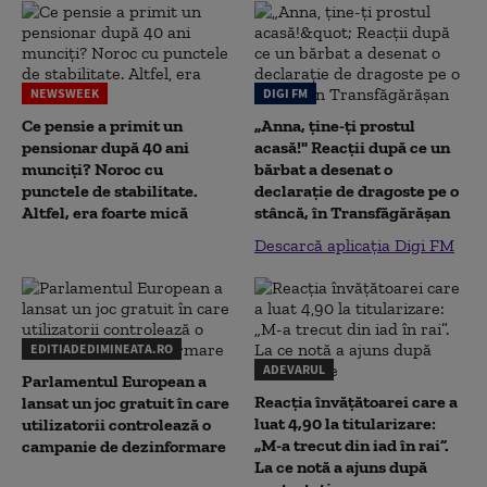
NEWSWEEK
DIGI FM
Ce pensie a primit un
„Anna, ţine-ţi prostul
pensionar după 40 ani
acasă!" Reacţii după ce un
munciți? Noroc cu
bărbat a desenat o
punctele de stabilitate.
declaraţie de dragoste pe o
Altfel, era foarte mică
stâncă, în Transfăgărăşan
Descarcă aplicația Digi FM
EDITIADEDIMINEATA.RO
ADEVARUL
Parlamentul European a
Reacția învățătoarei care a
lansat un joc gratuit în care
luat 4,90 la titularizare:
utilizatorii controlează o
„M-a trecut din iad în rai”.
campanie de dezinformare
La ce notă a ajuns după