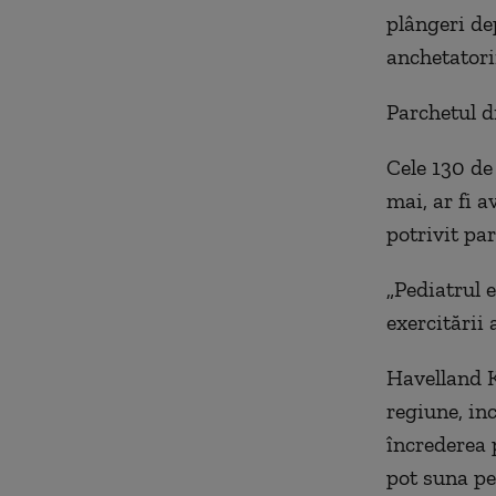
plângeri de
anchetatori
Parchetul d
Cele 130 de
mai, ar fi 
potrivit par
„Pediatrul 
exercitării 
Havelland K
regiune, in
încrederea p
pot suna pe