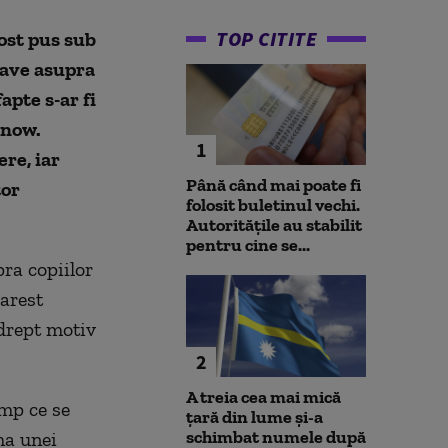
TOP CITITE
fost pus sub
rave asupra
apte s-ar fi
enow.
1
re, iar
Până când mai poate fi
tor
folosit buletinul vechi.
Autoritățile au stabilit
pentru cine se...
ra copiilor
 arest
 drept motiv
2
A treia cea mai mică
imp ce se
țară din lume și-a
schimbat numele după
ma unei