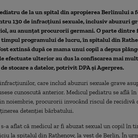
diatru de la un spital din apropierea Berlinului a 
tru 130 de infracţiuni sexuale, inclusiv abuzuri g
 viol, au anunţat procurorii germani. O parte dintre f
 timpul programului de lucru, în spitalul din Rath
ost extinsă după ce mama unui copil a depus plânge
le efectuate ulterior au dus la confiscarea mai mul
 de stocare a datelor, potrivit DPA și Agerpres.
nfracţiunilor, care includ abuzuri sexuale grave asup
fusese cunoscută anterior. Medicul pediatru se află în
in noiembrie, procurorii invocând riscul de recidivă
inerea detenţiei bărbatului.
 s-a aflat că medicul ar fi abuzat sexual un copil în t
iciu la spitalul din Rathenow, la vest de Berlin. În ur