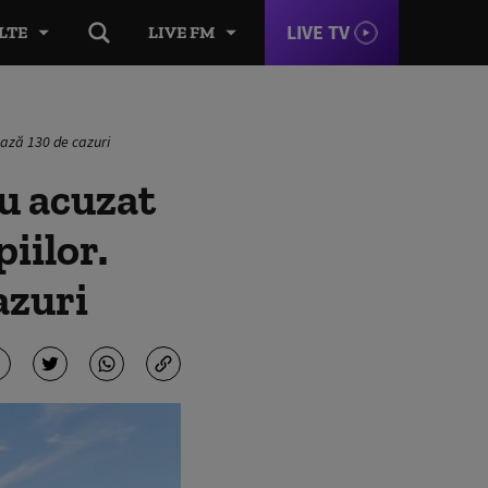
LIVE TV
LTE
LIVE FM
ează 130 de cazuri
u acuzat
iilor.
azuri