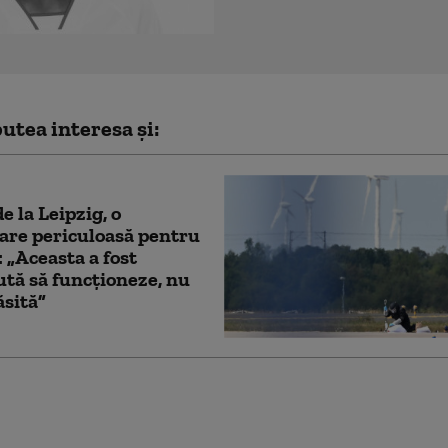
utea interesa și:
e la Leipzig, o
are periculoasă pentru
 „Aceasta a fost
tă să funcționeze, nu
ăsită”
rea directorului unui
ător german de drone