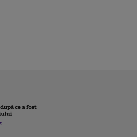
după ce a fost
iului
t