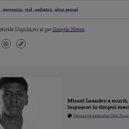
i
germania
viol
pediatru
abuz sexual
tirile Digi24.ro și pe
Google News
Micael Leandro a murit, 
împușcat în timpul mec
Descarcă aplicația Digi Spor