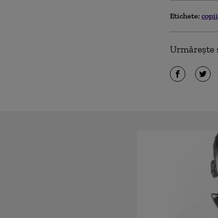
Etichete:
copi
Urmărește ș