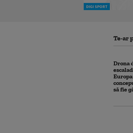
DIGI SPORT
Te-ar p
Drona d
escalad
Europa:
concepu
să fie g
Asasina
produc