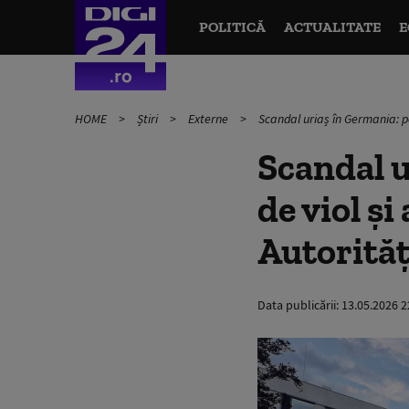
POLITICĂ
ACTUALITATE
E
HOME
Știri
Externe
Scandal uriaș în Germania: pe
Scandal u
de viol şi
Autorităț
Data publicării:
13.05.2026 2