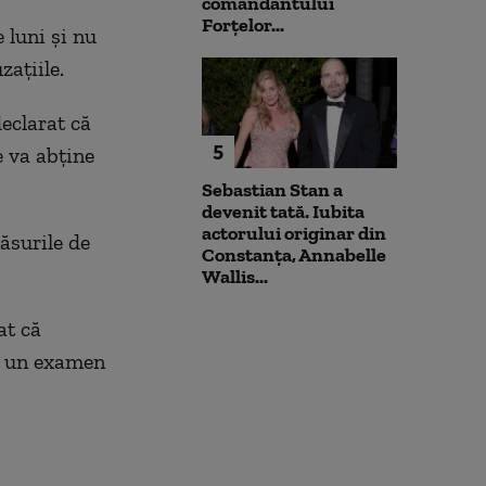
comandantului
Forțelor...
 luni şi nu
zaţiile.
eclarat că
5
e va abţine
Sebastian Stan a
devenit tată. Iubita
actorului originar din
ăsurile de
Constanța, Annabelle
Wallis...
at că
la un examen