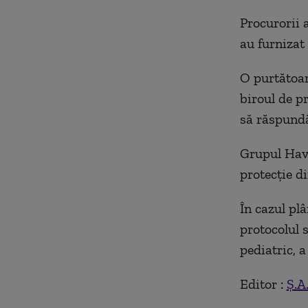
Procurorii 
au furnizat
O purtătoar
biroul de pr
să răspundă
Grupul Have
protecţie di
În cazul plâ
protocolul 
pediatric, a
Editor :
Ș.A