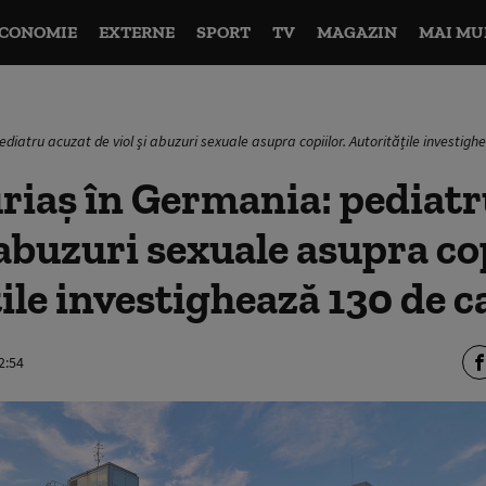
CONOMIE
EXTERNE
SPORT
TV
MAGAZIN
MAI MU
diatru acuzat de viol şi abuzuri sexuale asupra copiilor. Autoritățile investigh
riaș în Germania: pediatr
 abuzuri sexuale asupra cop
ile investighează 130 de c
2:54