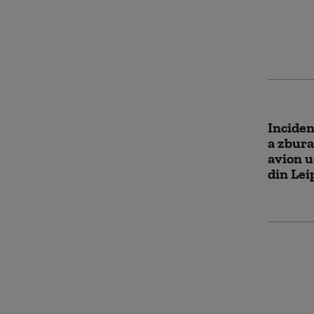
ar fi fo
ruși. O
arestat
Inciden
a zbura
avion u
din Lei
Foștii 
discrim
asigurăr
Politic