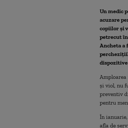
Un medic pe
acuzare pen
copiilor şi
petrecut în
Ancheta a f
percheziţii
dispozitive
Amploarea i
şi viol, nu 
preventiv d
pentru menţ
În ianuarie,
afla de serv