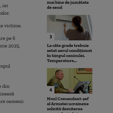
mai bine de jumătate
 iar
de secol
elor.
te victime.
3
are pe 6
brie 2025,
La câte grade trebuie
setat aerul condiționat
în timpul caniculei.
Temperatura...
impul
.
e din
4
minează
Noul Comandant-șef
care oamenii
al Armatei ucrainene
solicită demiterea