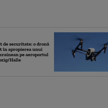
st pusă la cale de spionii
 româncă a fost
ă în dosar
t de securitate: o dronă
t în apropierea unui
crainean pe aeroportul
pzig/Halle
bolnavi de cancer,
inați la credite,
i și adopții.
ienii germani cer