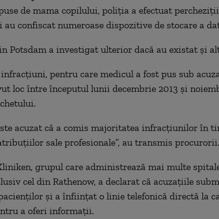
puse de mama copilului, poliţia a efectuat percheziţii,
i au confiscat numeroase dispozitive de stocare a dat
in Potsdam a investigat ulterior dacă au existat şi al
 infracţiuni, pentru care medicul a fost pus sub acuz
avut loc între începutul lunii decembrie 2013 şi noiem
chetului.
este acuzat că a comis majoritatea infracţiunilor în t
atribuţiilor sale profesionale”, au transmis procurorii
liniken, grupul care administrează mai multe spital
clusiv cel din Rathenow, a declarat că acuzaţiile sub
acienţilor şi a înfiinţat o linie telefonică directă la 
ntru a oferi informaţii.