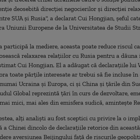
nţie deosebită direcţiei negocierilor şi direcţiei rela
intre SUA şi Rusia", a declarat Cui Hongjian, şeful cat
ra Uniunii Europene de la Universitatea de Studii St
 participă la mediere, aceasta poate reduce riscul ca
losească relaxarea relaţiilor cu Rusia pentru a dăuna 
estimat Cui Hongjian. El a adăugat că declaraţiile lui
ora toate părţile interesate ar trebui să fie incluse în 
numai Ucraina şi Europa, ci şi China şi ţările din Su
Sudul Global reprezintă ţări în curs de dezvoltare, e
 mai mici, mai ales din emisfera sudică, aminteşte Re
stea, alţi analişti au fost sceptici cu privire la o imp
 a Chinei dincolo de declaraţiile retorice din această
dere aversiunea Beijingului faţă de riscurile geopoliti