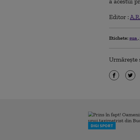
a acestui p
Editor :
A.R
Etichete:
sua
Urmărește ș
DIGI SPORT