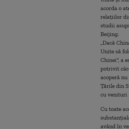
acorda o ate
relaţiilor d
studii asup
Beijing.
„Dacă China
Unite să fo
Chinei", a 
potrivit căr
acoperă nu 
Ţările din 
cu venituri
Cu toate ace
substanţială
având în ve