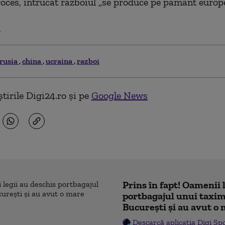
roces, întrucât războiul „se produce pe pământ europ
.
rusia
china
ucraina
razboi
tirile Digi24.ro și pe
Google News
Prins în fapt! Oamenii 
portbagajul unui taxim
București și au avut o
Descarcă aplicația Digi Sp