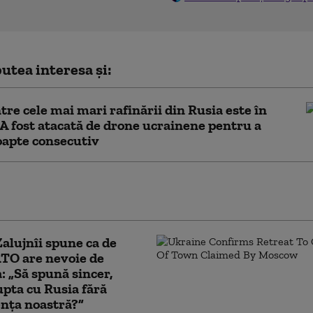
utea interesa și:
tre cele mai mari rafinării din Rusia este în
. A fost atacată de drone ucrainene pentru a
oapte consecutiv
le rusești fac noi victime în Ucraina. Trei
au fost uciși în regiunea Harkov
Zalujnîi spune ca de
TO are nevoie de
: „Să spună sincer,
upta cu Rusia fără
nța noastră?”