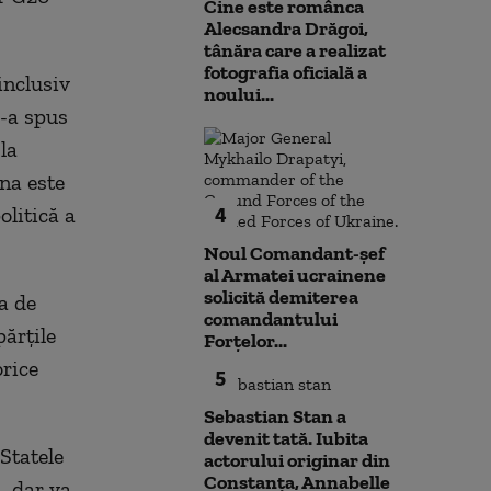
Cine este românca
Alecsandra Drăgoi,
tânăra care a realizat
fotografia oficială a
inclusiv
noului...
e-a spus
la
na este
4
olitică a
Noul Comandant-șef
al Armatei ucrainene
solicită demiterea
a de
comandantului
ărţile
Forțelor...
orice
5
Sebastian Stan a
devenit tată. Iubita
 Statele
actorului originar din
Constanța, Annabelle
ă, dar va