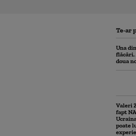
Te-ar p
Una din
flăcări
doua n
Atacuri
oameni 
Valeri 
fapt NA
Ucraina
poate l
experie