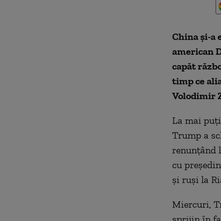
China şi-a 
american D
capăt războ
timp ce ali
Volodimir Z
La mai puţi
Trump a sch
renunţând l
cu preşedint
şi ruşi la R
Miercuri, 
sprijin în 