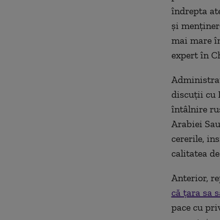
îndrepta at
şi menţinere
mai mare în
expert în C
Administraţ
discuţii cu
întâlnire r
Arabiei Saud
cererile, i
calitatea d
Anterior, r
că ţara sa 
pace cu pri