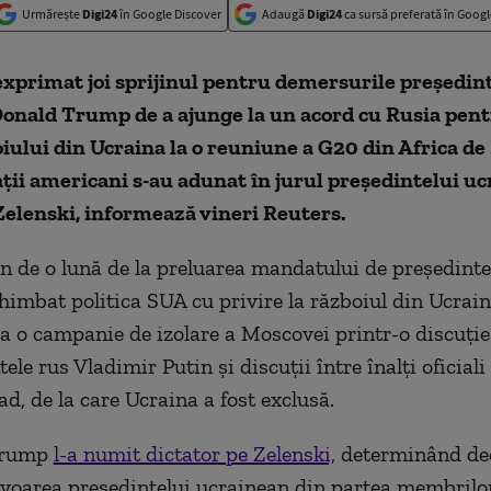
Urmărește
Digi24
în Google Discover
Adaugă
Digi24
ca sursă preferată în Googl
exprimat joi sprijinul pentru demersurile preşedin
onald Trump de a ajunge la un acord cu Rusia pent
iului din Ucraina la o reuniune a G20 din Africa de 
aţii americani s-au adunat în jurul preşedintelui u
elenski, informează vineri Reuters.
n de o lună de la preluarea mandatului de preşedint
imbat politica SUA cu privire la războiul din Ucrain
a o campanie de izolare a Moscovei printr-o discuţie
ele rus Vladimir Putin şi discuţii între înalţi oficial
iad, de la care Ucraina a fost exclusă.
Trump
l-a numit dictator pe Zelenski,
determinând dec
favoarea preşedintelui ucrainean din partea membril