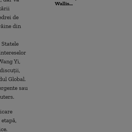
Wallis...
xării
edrei de
răine din
 Statele
intereselor
 Wang Yi,
discuţii,
dul Global.
mergente sau
uters.
licare
 etapă,
ce.