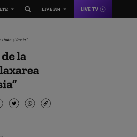
LIVE TV
LTE
LIVE FM
e Unite şi Rusia”
 de la
elaxarea
sia”