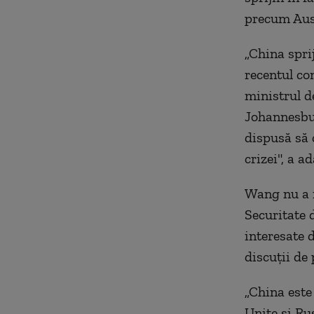
precum Aust
„China sprij
recentul con
ministrul d
Johannesbur
dispusă să 
crizei", a a
Wang nu a r
Securitate 
interesate d
discuţii de 
„China este 
Unite şi Rus