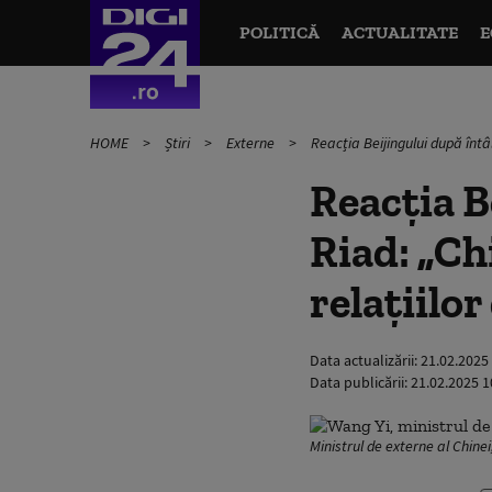
POLITICĂ
ACTUALITATE
E
HOME
Știri
Externe
Reacția Beijingului după întâl
Reacția B
Riad: „Ch
relaţiilor
Data actualizării:
21.02.2025
Data publicării:
21.02.2025 1
Ministrul de externe al Chine