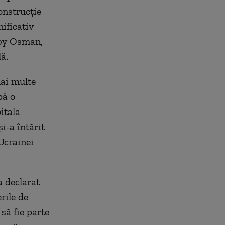
onstrucţie
nificativ
uby Osman,
ă.
ai multe
pă o
itala
şi-a întărit
Ucrainei
a declarat
rile de
să fie parte