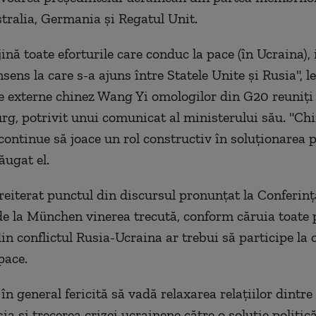
ralia, Germania şi Regatul Unit.
ină toate eforturile care conduc la pace (în Ucraina), 
sens la care s-a ajuns între Statele Unite şi Rusia", l
e externe chinez Wang Yi omologilor din G20 reuniţi 
g, potrivit unui comunicat al ministerului său. "Chi
continue să joace un rol constructiv în soluţionarea p
dăugat el.
eiterat punctul din discursul pronunţat la Conferinţ
de la München vinerea trecută, conform căruia toate p
in conflictul Rusia-Ucraina ar trebui să participe la 
pace.
în general fericită să vadă relaxarea relaţiilor dintre
ia şi trecerea crizei ucrainene către o soluţie politic