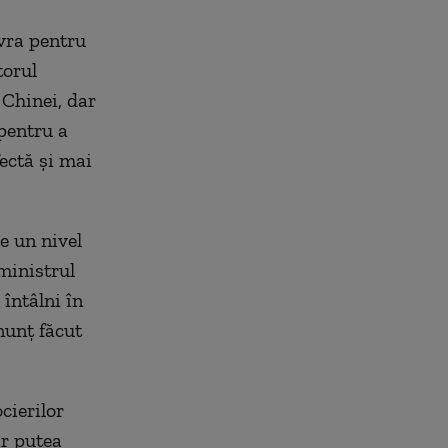
ivra pentru
torul
 Chinei, dar
pentru a
fectă şi mai
e un nivel
ministrul
întâlni în
nunţ făcut
cierilor
ar putea