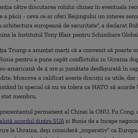
enţia către discutarea rolului chinez în eventuala rec
 a păcii - ceva ce ar oferi Beijingului un interes sem
 arhitectura europeană de securitate", a declarat R
hina la Institutul Tony Blair pentru Schimbare Global
ia Trump a anunţat marţi că a convenit să poarte m
 Rusia pentru a pune capăt conflictului in Ucraina du
uso-americană de 4 ore şi jumătate desfăşurată în cap
ite. Moscova a calificat aceste discuţii ca utile, dar 
nsistând în special că nu va tolera ca NATO să acorde 
e stat membru.
eprezentantul permanent al Chinei la ONU, Fu Cong, 
salută acordul dintre SUA
şi Rusia de a începe negocie
vire la Ucraina, deşi consideră „imperativ" ca Europa 