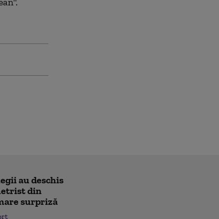
ean".
legii au deschis
etrist din
 mare surpriză
ort