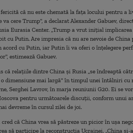
fericită că nu este chemată la faţa locului pentru a l
ce va cere Trump", a declarat Alexander Gabuev, direc
sia Eurasia Center. „Trump a vrut iniţial implicarea
it cu Putin. Are impresia că nu are nevoie de China 
 acord cu Putin, iar Putin îi va oferi o înţelegere per
tor", estimează Gabuev.
 că relaţiile dintre China şi Rusia „se îndreaptă cătr
i o dimensiune mai largă" în timpul unei întâlniri cu 
rne, Serghei Lavrov, în marja reuniunii G20. Ei se vor 
oscova pentru următoarele discuţii, conform unui a
ai devreme în cursul zilei de joi.
i cred că China vrea să păstreze un picior în uşa nego
rea să participe la reconstrucţia Ucrainei. „China şi-