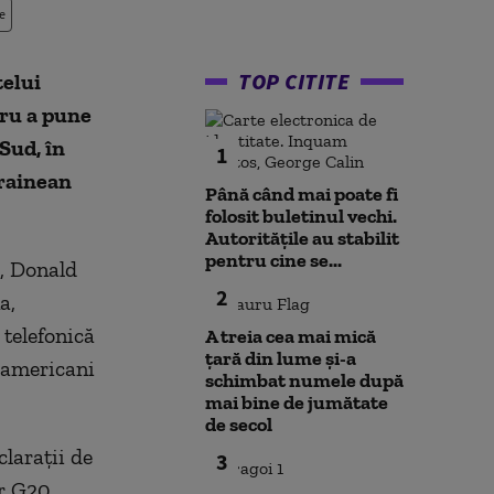
e
TOP CITITE
telui
ru a pune
Sud, în
1
crainean
Până când mai poate fi
folosit buletinul vechi.
Autoritățile au stabilit
pentru cine se...
e, Donald
2
a,
 telefonică
A treia cea mai mică
țară din lume și-a
i americani
schimbat numele după
mai bine de jumătate
de secol
laraţii de
3
or G20