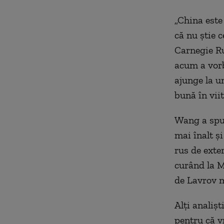
„China este 
că nu ştie 
Carnegie Ru
acum a vorb
ajunge la un
bună în vii
Wang a spus
mai înalt ş
rus de exte
curând la M
de Lavrov m
Alţi analişt
pentru că v