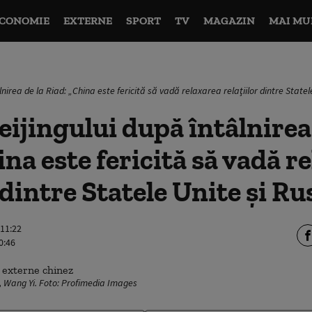
CONOMIE
EXTERNE
SPORT
TV
MAGAZIN
MAI MU
nirea de la Riad: „China este fericită să vadă relaxarea relaţiilor dintre Statel
eijingului după întâlnirea
ina este fericită să vadă r
 dintre Statele Unite şi Ru
 11:22
0:46
i, Wang Yi. Foto: Profimedia Images