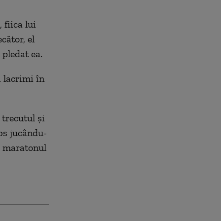
fiica lui
cător, el
 pledat ea.
 lacrimi în
trecutul şi
mbs jucându-
la maratonul