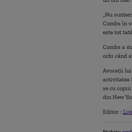
„Nu suntem a
Combs în vâ
este tot tat
Combs a stat
ochi când a
Avocaţii lu
activitatea
se cu copiii
din New Yor
Editor :
Liv
Etichete:
con