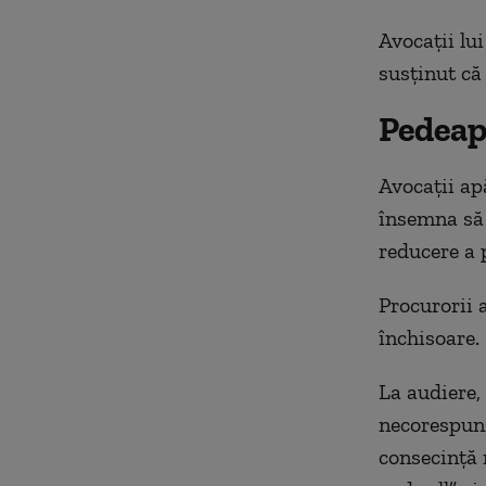
Avocaţii lu
susţinut că
Pedeap
Avocaţii ap
însemna să f
reducere a 
Procurorii a
închisoare.
La audiere,
necorespunz
consecinţă 