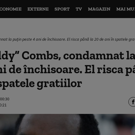
CONOMIE
EXTERNE
SPORT
TV
MAGAZIN
MAI MU
 la puțin peste 4 ani de închisoare. El risca până la 20 de ani în spatele grat
ddy” Combs, condamnat la
i de închisoare. El risca p
spatele gratiilor
 00:30
0:21