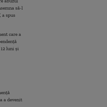
are abuzul
însemna să-l
, a spus
ment care a
ependenţă
12 luni şi
menţă
a a devenit