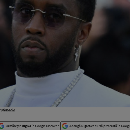
rofimedia
Urmărește
Digi24
în Google Discover
Adaugă
Digi24
ca sursă preferată în Googl