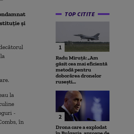
TOP CITITE
condamnat
stituţie şi
udecătorul
1
la
Radu Miruță: „Am
găsit cea mai eficientă
metodă pentru
doborârea dronelor
are.
rusești...
eau la
culine
oguri -
2
 Combs, în
Drona care a explodat
în Bulgaria, aproape de