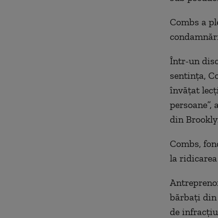
Combs a ple
condamnării
Într-un dis
sentinţa, C
învăţat lec
persoane”, a
din Brookly
Combs, fond
la ridicare
Antreprenor
bărbaţi din
de infracţiu