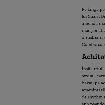
Pe lângă pe
lui Sean „D
amenda max
menţionat c
directoare, 
Combs, care
Achitat
Însă juriul 
sexual, car
bazau pe ac
ameninţăril
de rhythm a
sub pseudon