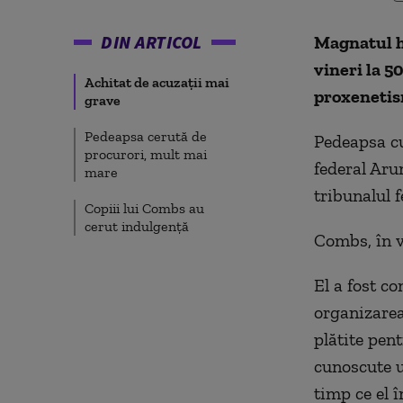
DIN ARTICOL
Magnatul h
vineri la 5
Achitat de acuzaţii mai
proxenetis
grave
Pedeapsa cerută de
Pedeapsa cu
procurori, mult mai
federal Aru
mare
tribunalul 
Copiii lui Combs au
cerut indulgenţă
Combs, în v
El a fost c
organizarea
plătite pen
cunoscute u
timp ce el 