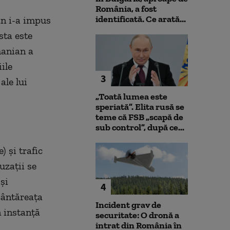
România, a fost
identificată. Ce arată...
n i-a impus
sta este
anian a
ile
3
ale lui
„Toată lumea este
speriată”. Elita rusă se
teme că FSB „scapă de
sub control”, după ce...
) şi trafic
uzaţii se
şi
4
cântăreaţa
Incident grav de
 instanţă
securitate: O dronă a
intrat din România în