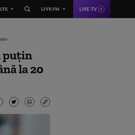
LIVE TV
LTE
LIVE FM
iilor
 puțin
ână la 20