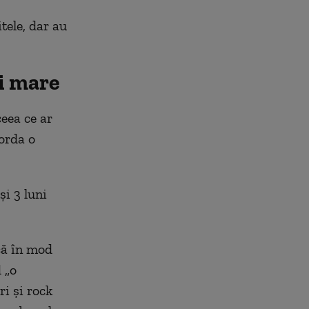
tele, dar au
i mare
eea ce ar
corda o
şi 3 luni
că în mod
 „o
ri şi rock