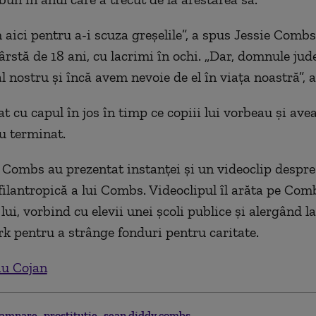
ici pentru a-i scuza greşelile”, a spus Jessie Combs, 
rstă de 18 ani, cu lacrimi în ochi. „Dar, domnule jude
ăl nostru şi încă avem nevoie de el în viaţa noastră”, a
 cu capul în jos în timp ce copiii lui vorbeau şi avea
u terminat.
i Combs au prezentat instanţei şi un videoclip despre 
 filantropică a lui Combs. Videoclipul îl arăta pe Co
 lui, vorbind cu elevii unei şcoli publice şi alergând 
k pentru a strânge fonduri pentru caritate.
iu Cojan
damnare
prostitutie
sean diddy combs