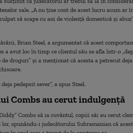
 a susţinut că judecătorul ar trebui să ia în consider
tenelor sale. „A nu ţine cont de acest lucru acum ar 
culpat să scape cu ani de violenţă domestică şi abuz”
ărării, Brian Steel, a argumentat că acest comporta
s a avut loc în timp ce clientul său se afla într-o „d
 de droguri” şi a menţionat că acesta a petrecut deja 
nchisoare.
 deja pedepsit sever”, a spus Steel.
 lui Combs au cerut indulgenţă
„Diddy” Combs să ia cuvântul, copiii săi au cerut cle
l lor, spunându-i judecătorului Subramanian că acest
un în anul care a trecut de la arestarea sa.