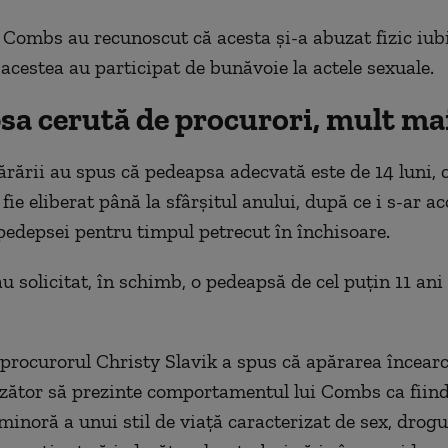
i Combs au recunoscut că acesta şi-a abuzat fizic iubi
 acestea au participat de bunăvoie la actele sexuale.
sa cerută de procurori, mult ma
ărării au spus că pedeapsa adecvată este de 14 luni, c
ie eliberat până la sfârşitul anului, după ce i s-ar a
pedepsei pentru timpul petrecut în închisoare.
u solicitat, în schimb, o pedeapsă de cel puţin 11 ani 
 procurorul Christy Slavik a spus că apărarea încear
ător să prezinte comportamentul lui Combs ca fiind
minoră a unui stil de viaţă caracterizat de sex, drogu