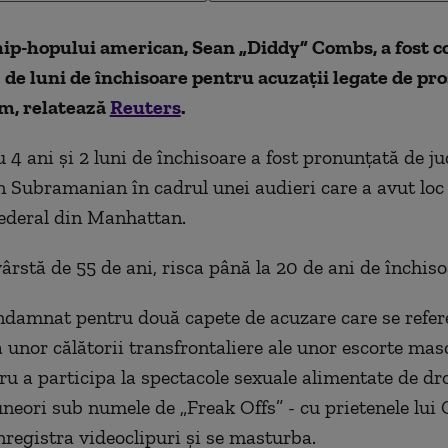
ip-hopului american, Sean „Diddy” Combs, a fost 
0 de luni de închisoare pentru acuzaţii legate de pro
m, relatează
Reuters
.
 4 ani şi 2 luni de închisoare a fost pronunţată de j
n Subramanian în cadrul unei audieri care a avut loc 
federal din Manhattan.
ârstă de 55 de ani, risca până la 20 de ani de închiso
ondamnat pentru două capete de acuzare care se refer
 unor călătorii transfrontaliere ale unor escorte mas
tru a participa la spectacole sexuale alimentate de dr
neori sub numele de „Freak Offs” - cu prietenele lui
înregistra videoclipuri şi se masturba.