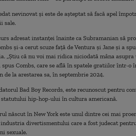
dat nevinovat şi este de aşteptat să facă apel împot
 sale.
curs adresat instanţei înainte ca Subramanian să pr
ombs şi-a cerut scuze faţă de Ventura şi Jane şi a spu
ţia. „Ştiu că nu voi mai ridica niciodată mâna asupra 
 spus Combs, care se află în spatele gratiilor într-o 
n de la arestarea sa, în septembrie 2024.
atorul Bad Boy Records, este recunoscut pentru cont
a statutului hip-hop-ului în cultura americană.
ul născut în New York este unul dintre cei mai proe
 industria divertismentului care a fost judecat pentru
ni sexuale.