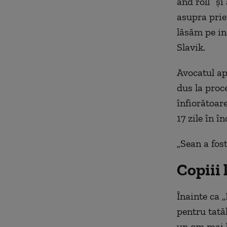
and roll” şi
asupra prie
lăsăm pe in
Slavik.
Avocatul ap
dus la proce
înfiorătoare
17 zile în î
„Sean a fost
Copiii
Înainte ca 
pentru tată
un om mai b