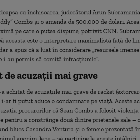
deapsa cu închisoarea, judecătorul Arun Subramania
iddy” Combs şi o amendă de 500.000 de dolari. Acea
imă pe care o putea dispune, potrivit CNN. Subram
ă aceasta este o interpretare maximalistă faţă de lini
dar a spus că a luat în considerare „resursele imense 
 i-au permis să comită infracţiunile”.
 de acuzaţii mai grave
l-a achitat de acuzaţiile mai grave de racket (extorcare
e i-ar fi putut aduce o condamnare pe viaţă. Aceste ac
uzaţia procurorilor că Sean Combs a folosit violenţa 
e pentru a constrânge două dintre prietenele sale – 
nd blues Casandra Ventura şi o femeie prezentată în
imul anonim Jane – să participe la aceste întâlniri.