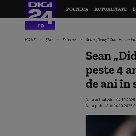
POLITICĂ
ACTUALITATE
E
HOME
Știri
Externe
Sean „Diddy” Combs, condamnat
Sean „Di
peste 4 an
de ani în 
Data actualizării:
04.10.2025
Data publicării:
04.10.2025 0