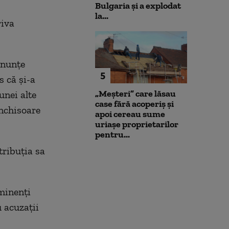
Bulgaria şi a explodat
la...
riva
onunţe
5
s că şi-a
„Meșteri” care lăsau
unei alte
case fără acoperiș și
închisoare
apoi cereau sume
uriașe proprietarilor
pentru...
ribuţia sa
minenţi
 acuzaţii