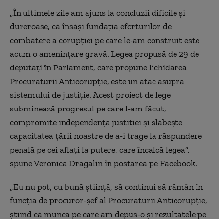
„În ultimele zile am ajuns la concluzii dificile şi
dureroase, că însăşi fundaţia eforturilor de
combatere a corupţiei pe care le-am construit este
acum o ameninţare gravă. Legea propusă de 29 de
deputaţi în Parlament, care propune lichidarea
Procuraturii Anticorupţie, este un atac asupra
sistemului de justiţie. Acest proiect de lege
subminează progresul pe care l-am făcut,
compromite independenţa justiţiei şi slăbeşte
capacitatea ţării noastre de a-i trage la răspundere
penală pe cei aflaţi la putere, care încalcă legea”,
spune Veronica Dragalin în postarea pe Facebook.
„Eu nu pot, cu bună ştiinţă, să continui să rămân în
funcţia de procuror-şef al Procuraturii Anticorupţie,
ştiind că munca pe care am depus-o şi rezultatele pe