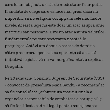
care le-am obţinut, oricât de modeste ar fi, ar putea
fi anulate de o lege care va face mai greu, dacă nu
imposibil, să investigăm corupţia la cele mai înalte
nivele. Această lege nu este doar un atac asupra unei
instituţii sau persoane. Este un atac asupra valorilor
fundamentale pe care societatea noastră le
preţuieşte. Astăzi am depus o cerere de demisie
către procurorul general, cu speranţa că această
iniţiativă legislativă nu va merge înainte”, a explicat
Dragalin.
Pe 20 ianuarie, Consiliul Suprem de Securitate (CSS)
- convocat de preşedinta Maia Sandu - a recomandat
să fie consolidată „arhitectura instituţională a
organelor responsabile de combatere a corupţiei” şi
să fie fortificat „cadrul legal pentru sancţionarea