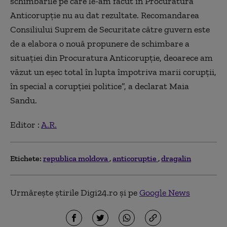
schimbările pe care le-am făcut în Procuratura
Anticorupţie nu au dat rezultate. Recomandarea
Consiliului Suprem de Securitate către guvern este
de a elabora o nouă propunere de schimbare a
situaţiei din Procuratura Anticorupţie, deoarece am
văzut un eşec total în lupta împotriva marii corupţii,
în special a corupţiei politice”, a declarat Maia
Sandu.
Editor :
A.R.
Etichete:
republica moldova
anticoruptie
dragalin
Urmărește știrile Digi24.ro și pe
Google News