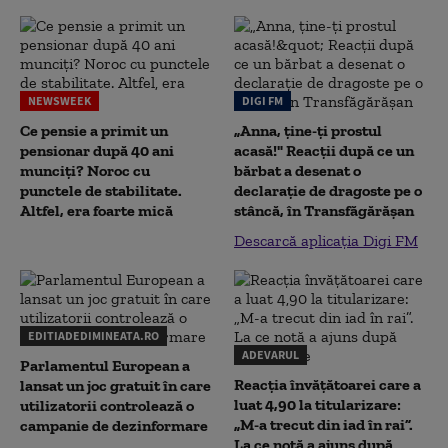
NEWSWEEK
DIGI FM
Ce pensie a primit un
„Anna, ţine-ţi prostul
pensionar după 40 ani
acasă!" Reacţii după ce un
munciți? Noroc cu
bărbat a desenat o
punctele de stabilitate.
declaraţie de dragoste pe o
Altfel, era foarte mică
stâncă, în Transfăgărăşan
Descarcă aplicația Digi FM
EDITIADEDIMINEATA.RO
ADEVARUL
Parlamentul European a
Reacția învățătoarei care a
lansat un joc gratuit în care
luat 4,90 la titularizare:
utilizatorii controlează o
„M-a trecut din iad în rai”.
campanie de dezinformare
La ce notă a ajuns după