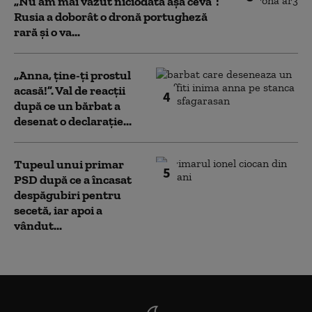
„Nu am mai văzut niciodată așa ceva”:
Rusia a doborât o dronă portugheză
rară și o va...
„Anna, ţine-ţi prostul
acasă!”. Val de reacții
4
după ce un bărbat a
desenat o declarație...
Tupeul unui primar
5
PSD după ce a încasat
despăgubiri pentru
secetă, iar apoi a
vândut...