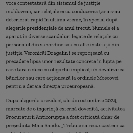
voce contestatară din sistemul de justiţie
moldovean, iar relaţiile ei cu conducerea ţării s-au
deteriorat rapid în ultima vreme, în special după
alegerile prezidenţiale de anul trecut. Numele ei a
apărut în diverse scandaluri legate de relaţiile cu
personalul din subordine sau cu alte instituţii din
justiţie. Veronicăi Dragalin i se reproşează cu
precădere lipsa unor rezultate concrete în lupta pe
care ţara o duce cu oligarhii implicaţi în devalizarea
băncilor sau care acţionează la ordinele Moscovei
pentru a deraia direcţia proeuropeană.
După alegerile prezidenţiale din octombrie 2024,
marcate de o ingerinţă externă dovedită, activitatea
Procuraturii Anticorupţie a fost criticată chiar de
preşedinta Maia Sandu. „Trebuie să recunoaştem că