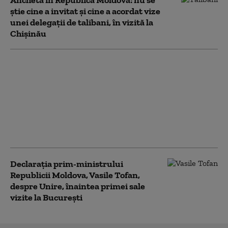
Anchetă în Republica Moldova: nu se
știe cine a invitat şi cine a acordat vize
unei delegaţii de talibani, în vizită la
Chișinău
Nuclearelectrica
importă energie din
Ucraina pentru a
acoperi deficitul
provocat de oprirea
unui reactor de la
Cernavodă
Declarația prim-ministrului
Republicii Moldova, Vasile Tofan,
despre Unire, înaintea primei sale
vizite la București