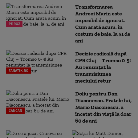
Transformarea
Andreei Marin este
imposibil de ignorat.
PE ROZ
Cum arată acum, în
costum de baie, la 51 de
ani
Decizie radicală după
CFR Cluj – Tromso 0-5!
Au renunțat la
FANATIK.RO
transmisiunea
meciului retur
Doliu pentru Dan
Diaconescu. Fratele lui,
Mario Diaconescu, a
CANCAN
încetat din viață la doar
60 de ani