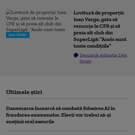
Lovitură de proporții:
Ioan Varga, gata să
renunțe la CFR și să
preia alt club din
DIGI SPORT
SuperLigă: ”Acolo sunt
toate condițiile”
Descarcă aplicația Digi
Sport
Ultimele știri
Danemarca încearcă să combată folosirea AI în
fraudarea examenelor. Elevii vor trebui să-şi
susţină oral eseurile