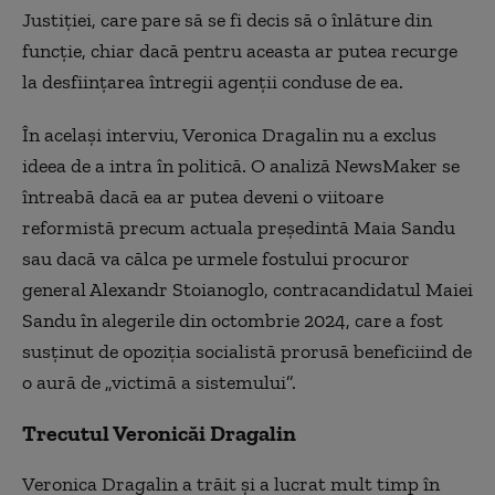
Justiţiei, care pare să se fi decis să o înlăture din
funcţie, chiar dacă pentru aceasta ar putea recurge
la desfiinţarea întregii agenţii conduse de ea.
În acelaşi interviu, Veronica Dragalin nu a exclus
ideea de a intra în politică. O analiză NewsMaker se
întreabă dacă ea ar putea deveni o viitoare
reformistă precum actuala preşedintă Maia Sandu
sau dacă va călca pe urmele fostului procuror
general Alexandr Stoianoglo, contracandidatul Maiei
Sandu în alegerile din octombrie 2024, care a fost
susţinut de opoziţia socialistă prorusă beneficiind de
o aură de „victimă a sistemului”.
Trecutul Veronicăi Dragalin
Veronica Dragalin a trăit şi a lucrat mult timp în