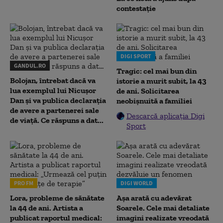
contestație
DIGI SPORT
GANDUL.RO
Tragic: cel mai bun din
Bolojan, întrebat dacă va
istorie a murit subit, la 43
lua exemplul lui Nicușor
de ani. Solicitarea
Dan și va publica declarația
neobișnuită a familiei
de avere a partenerei sale
Descarcă aplicația Digi
de viață. Ce răspuns a dat...
Sport
PRO FM
DIGI WORLD
Lora, probleme de sănătate
Așa arată cu adevărat
la 44 de ani. Artista a
Soarele. Cele mai detaliate
publicat raportul medical:
imagini realizate vreodată