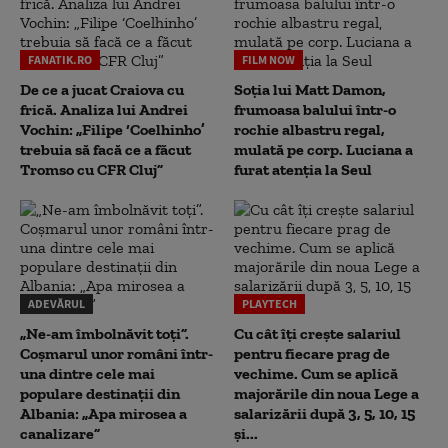
FANATIK.RO
FILM NOW
De ce a jucat Craiova cu
Soția lui Matt Damon,
frică. Analiza lui Andrei
frumoasa balului într-o
Vochin: „Filipe ‘Coelhinho’
rochie albastru regal,
trebuia să facă ce a făcut
mulată pe corp. Luciana a
Tromso cu CFR Cluj”
furat atenția la Seul
ADEVĂRUL
PLAYTECH
„Ne-am îmbolnăvit toți”.
Cu cât îți crește salariul
Coșmarul unor români într-
pentru fiecare prag de
una dintre cele mai
vechime. Cum se aplică
populare destinații din
majorările din noua Lege a
Albania: „Apa mirosea a
salarizării după 3, 5, 10, 15
canalizare”
și...