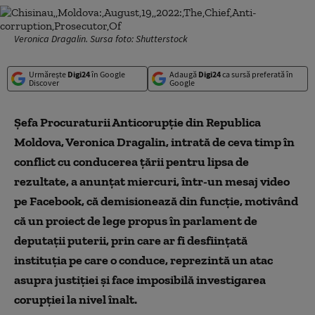
Veronica Dragalin. Sursa foto: Shutterstock
Urmărește
Digi24
în Google
Adaugă
Digi24
ca sursă preferată în
Discover
Google
Şefa Procuraturii Anticorupţie din Republica
Moldova, Veronica Dragalin, intrată de ceva timp în
conflict cu conducerea ţării pentru lipsa de
rezultate, a anunţat miercuri, într-un mesaj video
pe Facebook, că demisionează din funcţie, motivând
că un proiect de lege propus în parlament de
deputaţii puterii, prin care ar fi desfiinţată
instituţia pe care o conduce, reprezintă un atac
asupra justiţiei şi face imposibilă investigarea
corupţiei la nivel înalt.