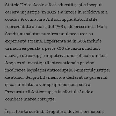
Statele Unite. Acolo a fost educată şi şi-a început
cariera în justiţie. În 2022 s-a întors în Moldova şi a
condus Procuratura Anticorupţie. Autorităţile,
reprezentate de partidul PAS şi de preşedinta Maia
Sandu, au salutat numirea unui procuror cu
experienţă străină. Experienţa sa în SUA include
urmărirea penală a peste 300 de cazuri, inclusiv
acuzaţii de corupţie împotriva unor oficiali din Los
Angeles şi investigaţii internaţionale privind
încălcarea legislaţiei anticorupţie. Ministrul justiţiei
de atunci, Sergiu Litvinenco, a declarat că guvernul
şi parlamentul o vor sprijini pe noua şefă a
Procuraturii Anticorupţie în efortul său de a
combate marea corupţie.
Însă, foarte curând, Dragalin a devenit principala