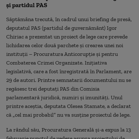
și partidul PAS
Săptămâna trecută, în cadrul unui briefing de presă,
deputatul PAS (partidul de guvernământ) Igor
Chiriac a prezentat un proiect de lege care prevede
lichidarea celor două parchete şi crearea unei noi
instituţii – Procuratura Anticorupţie şi pentru
Combaterea Crimei Organizate. Iniţiativa
legislativă, care a fost înregistrată în Parlament, are
29 de autori. Printre semnatarii documentului nu se
regăsesc trei deputaţi PAS din Comisia
parlamentară juridică, numiri şi imunităţi. Unul
printre aceştia, deputata Olesea Stamate, a declarat
că „cel mai probabil” nu va susţine proiectul de lege.
La rândul său, Procuratura Generală şi-a expus la 13
februarie punctul de vedere asupra proiectului de