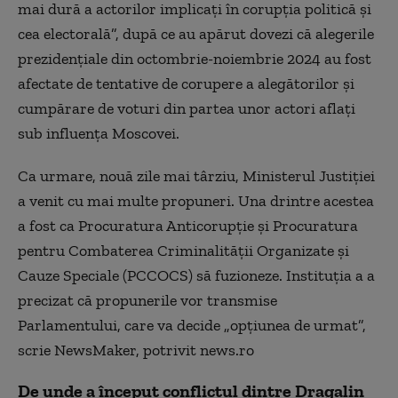
mai dură a actorilor implicaţi în corupţia politică şi
cea electorală”, după ce au apărut dovezi că alegerile
prezidenţiale din octombrie-noiembrie 2024 au fost
afectate de tentative de corupere a alegătorilor şi
cumpărare de voturi din partea unor actori aflaţi
sub influenţa Moscovei.
Ca urmare, nouă zile mai târziu, Ministerul Justiţiei
a venit cu mai multe propuneri. Una drintre acestea
a fost ca Procuratura Anticorupţie şi Procuratura
pentru Combaterea Criminalităţii Organizate şi
Cauze Speciale (PCCOCS) să fuzioneze. Instituţia a a
precizat că propunerile vor transmise
Parlamentului, care va decide „opţiunea de urmat”,
scrie NewsMaker, potrivit news.ro
De unde a început conflictul dintre Dragalin