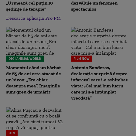
„Urmează cel puțin 10
dezvăluie un fenomen
ședințe de terapie”
spectaculos
Descarcă aplicația Pro FM
DIGI ANIMAL WORLD
FILM NOW
Momentul când un bărbat
Antonio Banderas,
de 65 de ani este atacat de
declarație surpriză despre
un bizon: „Era chiar
infarctul care i-a schimbat
deasupra mea”. Imaginile
viața: „Cel mai bun lucru
sunt greu de urmărit
care mi s-a întâmplat
vreodată”
UTV