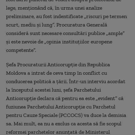
lege, menţionând că, în urma unei analize
preliminare, au fost indentificate „riscuri pe termen
scurt, mediu şi lung”. Procuratura Generală
consideră sunt necesare consultări publice „ample”
şi este nevoie de „opinia instituţiilor europene
competente”.
Şefa Procuraturii Anticorupţie din Republica
Moldova a intrat de ceva timp în conflict cu
conducerea politică a ţării. Într-un interviu acordat
la începutul acestei luni, şefa Parchetului
Anticorupţie declara că pentru ea este „evident” că
fuziunea Parchetului Anticorupţie cu Parchetul
pentru Cauze Speciale (PCCOCS) va duce la demisia
sa. Mai mult, ea nu a exclus ca acesta să fie scopul
reformei parchetelor anunţată de Ministerul