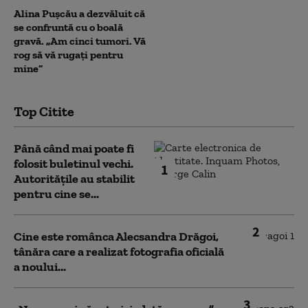
Alina Pușcău a dezvăluit că
se confruntă cu o boală
gravă. „Am cinci tumori. Vă
rog să vă rugați pentru
mine”
Top Citite
Până când mai poate fi
folosit buletinul vechi.
1
Autoritățile au stabilit
pentru cine se...
2
Cine este românca Alecsandra Drăgoi,
tânăra care a realizat fotografia oficială
a noului...
3