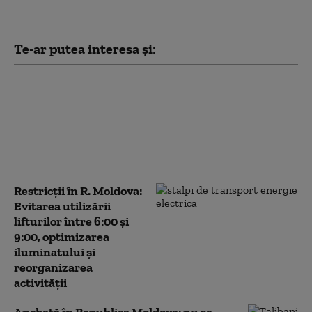
Te-ar putea interesa și:
Risc de pene de curent
în Republica Moldova.
Guvernul recomandă
limitarea consumului
de electricitate
Restricții în R. Moldova:
Evitarea utilizării
lifturilor între 6:00 şi
9:00, optimizarea
iluminatului şi
reorganizarea
activităţii