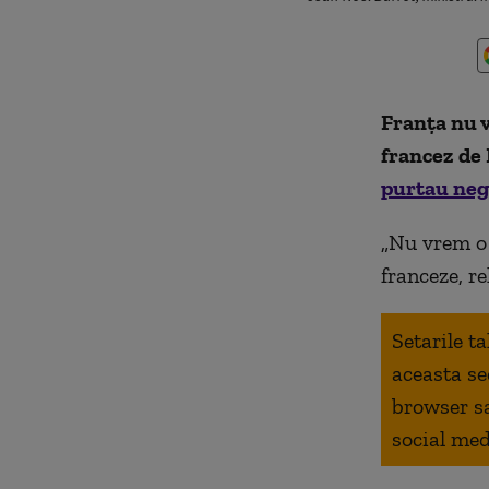
Franţa nu v
francez de 
purtau neg
„Nu vrem o 
franceze, re
Setarile t
aceasta se
browser s
social med