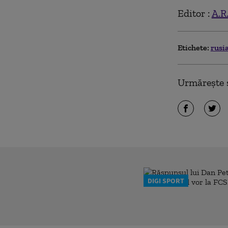
Editor :
A.R
Etichete:
rusi
Urmărește ș
DIGI SPORT