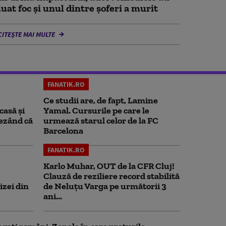
luat foc și unul dintre șoferi a murit
CITEȘTE MAI MULTE
FANATIK.RO
Ce studii are, de fapt, Lamine
casă și
Yamal. Cursurile pe care le
rezând că
urmează starul celor de la FC
Barcelona
FANATIK.RO
Karlo Muhar, OUT de la CFR Cluj!
Clauză de reziliere record stabilită
izei din
de Neluțu Varga pe următorii 3
ani...