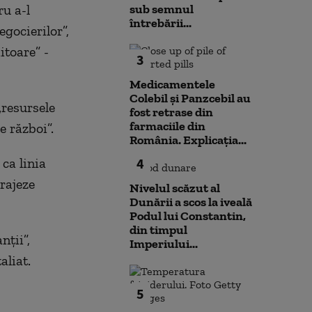
u a-l
sub semnul
întrebării...
gocierilor”,
itoare” -
3
Medicamentele
Colebil și Panzcebil au
„resursele
fost retrase din
farmaciile din
e război”.
România. Explicația...
ca linia
4
rajeze
Nivelul scăzut al
Dunării a scos la iveală
Podul lui Constantin,
din timpul
nţii”,
Imperiului...
aliat.
5