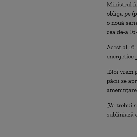
Ministrul f
obliga pe (
o nouă seri
cea de-a 16
Acest al 16
energetice p
„Noi vrem p
păcii se ap
ameninţarea
„Va trebui 
subliniază 