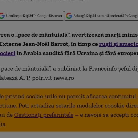
Urmărește
Digi24
în Google Discover
Adaugă
Digi24
ca sursă preferată în Googl
rea o „pace de mântuială”, avertizează marţi minis
Externe Jean-Noël Barrot, în timp ce
ruşii şi ameri
ocieri
în Arabia saudită fără Ucraina şi fără europe
pace de mântuială”, a subliniat la Franceinfo şeful d
latează AFP, potrivit news.ro
ale privind cookie-urile nu permit afisarea continutul
ctiune. Poti actualiza setarile modulelor coookie dire
au de
Gestionați preferințele
– e nevoie sa accepti co
ia