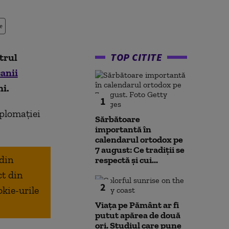
e
TOP CITITE
trul
canii
ni.
1
iplomaţiei
Sărbătoare
importantă în
calendarul ortodox pe
7 august: Ce tradiții se
 din
respectă și cui...
ct din
2
okie-urile
Viața pe Pământ ar fi
putut apărea de două
ori. Studiul care pune