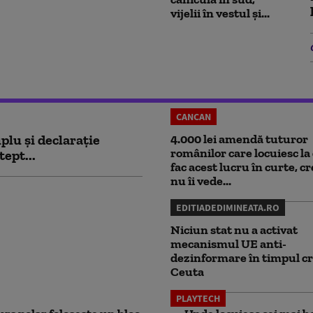
vijelii în vestul și...
CANCAN
plu și declarație
4.000 lei amendă tuturor
românilor care locuiesc la 
tept...
fac acest lucru în curte, c
nu îi vede...
EDITIADEDIMINEATA.RO
Niciun stat nu a activat
mecanismul UE anti-
dezinformare în timpul cr
Ceuta
PLAYTECH