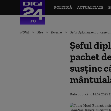
POLITICĂ
ACTUALITATE
E
HOME
Știri
Externe
Șeful diplomației franceze a
Șeful dip
pachet de
susține c
mântuial
Data publicării:
18.02.2025 1
Jean-Noel Barrot, ministrul 