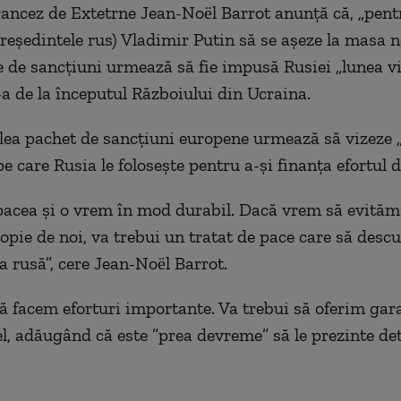
rancez de Extetrne Jean-Noël Barrot anunţă că, „pentr
preşedintele rus) Vladimir Putin să se aşeze la masa ne
e de sancţiuni urmează să fie impusă Rusiei „lunea vi
-a de la începutul Războiului din Ucraina.
-lea pachet de sancţiuni europene urmează să vizeze 
e care Rusia le foloseşte pentru a-şi finanţa efortul d
acea şi o vrem în mod durabil. Dacă vrem să evităm 
ropie de noi, va trebui un tratat de pace care să descu
 rusă”, cere Jean-Noël Barrot.
să facem eforturi importante. Va trebui să oferim gara
el, adăugând că este ”prea devreme” să le prezinte det