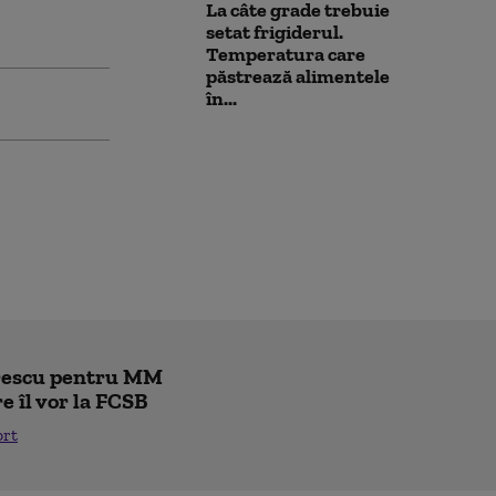
La câte grade trebuie
setat frigiderul.
Temperatura care
păstrează alimentele
în...
trescu pentru MM
re îl vor la FCSB
ort