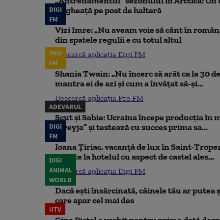
„Antrenamentul” sezonului în Arctica: Un u
DIGI
de gheață pe post de halteră
FM
Vizi Imre: „Nu aveam voie să cânt în român
din spatele regulii e cu totul altul
PRO
Descarcă aplicația Digi FM
FM
Shania Twain: „Nu încerc să arăt ca la 30 de
mantra ei de azi și cum a învățat să-și...
Descarcă aplicația Pro FM
ADEVARUL
Scut și Sabie: Ucraina începe producția în 
DIGI
„Freyja” și testează cu succes prima sa...
FM
Ioana Țiriac, vacanță de lux în Saint-Tropez
noapte la hotelul cu aspect de castel ales...
DIGI
ANIMAL
Descarcă aplicația Digi FM
WORLD
Dacă ești însărcinată, câinele tău ar putea ș
care apar cel mai des
UTV