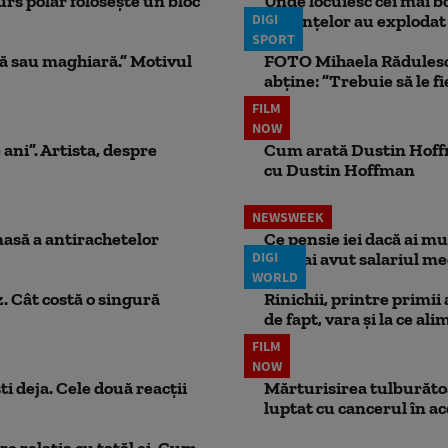
rs polar folosește un bloc
Unde locuiesc cei mai b
DIGI
locuințelor au explodat
SPORT
ă sau maghiară.” Motivul
FOTO Mihaela Rădulescu 
abține: ”Trebuie să le fi
FILM
NOW
 ani”. Artista, despre
Cum arată Dustin Hoffma
cu Dustin Hoffman
NEWSWEEK
masă a antirachetelor
Ce pensie iei dacă ai m
DIGI
dacă ai avut salariul me
WORLD
. Cât costă o singură
Rinichii, printre primii
de fapt, vara și la ce ali
FILM
NOW
ti deja. Cele două reacții
Mărturisirea tulburătoar
luptat cu cancerul în ac