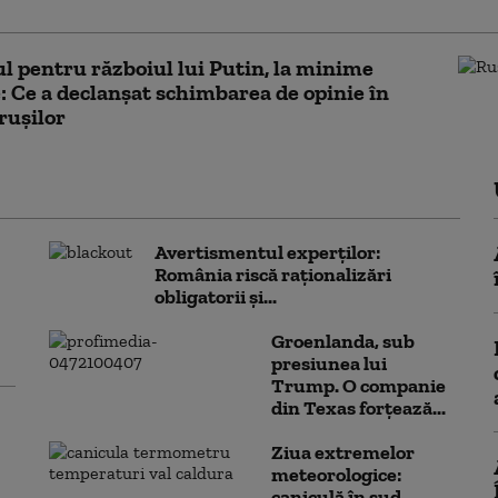
ul pentru războiul lui Putin, la minime
e: Ce a declanșat schimbarea de opinie în
rușilor
Avertismentul experților:
România riscă raționalizări
obligatorii și...
Groenlanda, sub
presiunea lui
Trump. O companie
din Texas forțează...
Ziua extremelor
meteorologice:
caniculă în sud,