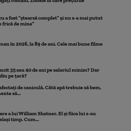
ogați români. Zonele în care prețurile
a fost ”ștearsă complet” și nu s-a mai putut
e frică de mine”
n în 2026, la 89 de ani. Cele mai bune filme
uncit 35 sau 40 de ani pe salariul minim? Dar
diu pe țară?
 afectați de caniculă. Câtă apă trebuie să bem,
mente să...
e a lui William Shatner. El și fiica lui s-au
elași timp. Cum...