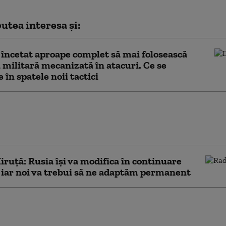
utea interesa și:
 încetat aproape complet să mai folosească
 militară mecanizată în atacuri. Ce se
 în spatele noii tactici
cerița Kremlinului: Moscova le vinde
l din Ucraina tinerilor ruși prin soția de 25
a unui soldat de pe front
ruță: Rusia își va modifica în continuare
, iar noi va trebui să ne adaptăm permanent
umătate dintre ucraineni se opun
ric” cedării Donbasului. Ce opinie au
„înghețarea” războiului (sondaj)