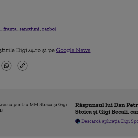
.
a
franta
sanctiuni
razboi
tirile Digi24.ro și pe
Google News
Răspunsul lui Dan Pe
Stoica și Gigi Becali, ca
Descarcă aplicația Digi Sp