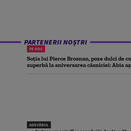
PARTENERII NOȘTRI
PE ROZ
Soția lui Pierce Brosnan, poze dulci de cu
superbă la aniversarea căsniciei: Abia aș
ADEVĂRUL