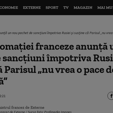
CONOMIE
EXTERNE
SPORT
TV
MAGAZIN
MAI MU
nunță un nou pachet de sancțiuni împotriva Rusiei și susține că Parisul „nu vre
lomației franceze anunță 
 sancțiuni împotriva Rusie
ă Parisul „nu vrea o pace d
ă”
2:21
francez de Externe / Sursa foto: Profimedia Images