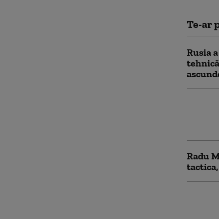
Te-ar p
Rusia a
tehnică
ascunde
Influen
războiu
de ani 
Radu Mi
tactica
Peste j
„catego
despre 