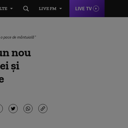
LIVE TV
LTE
LIVE FM
a o pace de mântuială”
un nou
i și
e