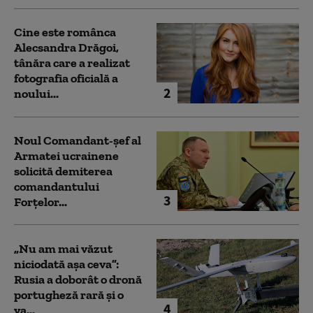
Cine este românca
Alecsandra Drăgoi,
tânăra care a realizat
fotografia oficială a
2
noului...
Noul Comandant-șef al
Armatei ucrainene
solicită demiterea
comandantului
3
Forțelor...
„Nu am mai văzut
niciodată așa ceva”:
Rusia a doborât o dronă
portugheză rară și o
4
va...