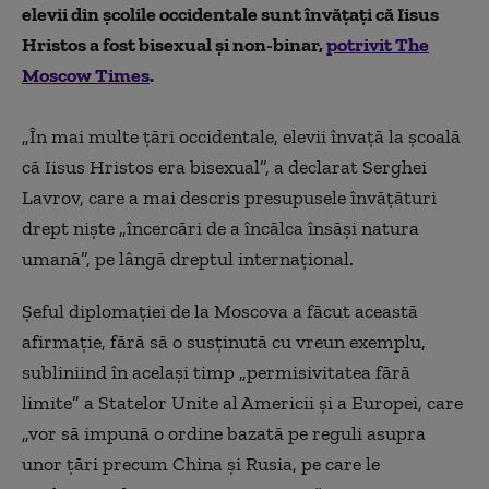
elevii din școlile occidentale sunt învățați că Iisus
Hristos a fost bisexual și non-binar,
potrivit The
Moscow Times
.
„În mai multe țări occidentale, elevii învață la școală
că Iisus Hristos era bisexual”, a declarat
Serghei
Lavrov, care a mai descris presupusele învățături
drept niște
„încercări de a încălca însăși natura
umană”, pe lângă dreptul internațional.
Șeful diplomației de la Moscova a făcut această
afirmație, fără să o susținută cu vreun exemplu,
subliniind în același timp
„
permisivitatea fără
limite” a Statelor Unite al Americii și a Europei, care
„
vor să impună o ordine bazată pe reguli asupra
unor țări precum China și Rusia, pe care le