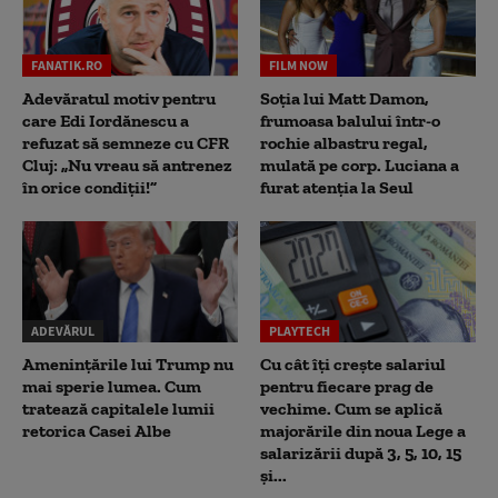
FANATIK.RO
FILM NOW
Adevăratul motiv pentru
Soția lui Matt Damon,
care Edi Iordănescu a
frumoasa balului într-o
refuzat să semneze cu CFR
rochie albastru regal,
Cluj: „Nu vreau să antrenez
mulată pe corp. Luciana a
în orice condiții!”
furat atenția la Seul
ADEVĂRUL
PLAYTECH
Amenințările lui Trump nu
Cu cât îți crește salariul
mai sperie lumea. Cum
pentru fiecare prag de
tratează capitalele lumii
vechime. Cum se aplică
retorica Casei Albe
majorările din noua Lege a
salarizării după 3, 5, 10, 15
și...