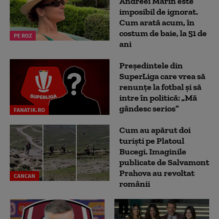
Andreei Marin este
imposibil de ignorat.
Cum arată acum, în
costum de baie, la 51 de
PE ROZ
ani
Președintele din
SuperLiga care vrea să
renunțe la fotbal și să
intre în politică: „Mă
gândesc serios”
FANATIK.RO
Cum au apărut doi
turiști pe Platoul
Bucegi. Imaginile
publicate de Salvamont
Prahova au revoltat
CANCAN
românii