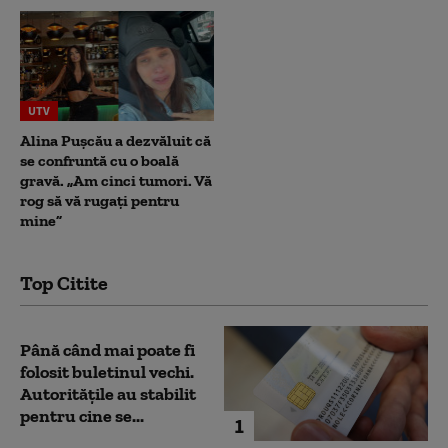
UTV
Alina Pușcău a dezvăluit că
se confruntă cu o boală
gravă. „Am cinci tumori. Vă
rog să vă rugați pentru
mine”
Top Citite
Până când mai poate fi
folosit buletinul vechi.
Autoritățile au stabilit
pentru cine se...
1