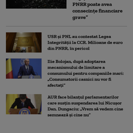
PNRR poate avea
consecințe financiare
grave”
USR și PNL au contestat Legea
Integrității la CCR. Milioane de euro
din PNRR, în pericol
Ilie Bolojan, după adoptarea
mecanismului de limitare a
consumului pentru companiile mari:
„Consumatorii casnici nu vor fi
afectați”
AUR face bilanțul parlamentarilor
care susțin suspendarea lui Nicușor
Dan. Dungaciu: „Vrem să vedem cine
semnează și cine nu”