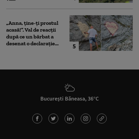
„Anna, ţine-ţi prostul
acasă!”. Val de reacții
după ce un bărbat a
desenat o declarație...
5
București Băneasa, 36°C