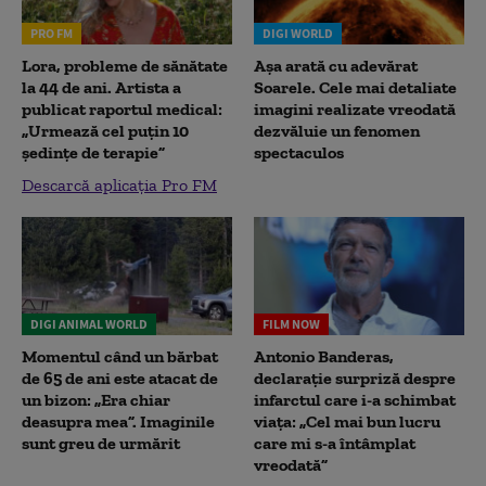
PRO FM
DIGI WORLD
Lora, probleme de sănătate
Așa arată cu adevărat
la 44 de ani. Artista a
Soarele. Cele mai detaliate
publicat raportul medical:
imagini realizate vreodată
„Urmează cel puțin 10
dezvăluie un fenomen
ședințe de terapie”
spectaculos
Descarcă aplicația Pro FM
DIGI ANIMAL WORLD
FILM NOW
Momentul când un bărbat
Antonio Banderas,
de 65 de ani este atacat de
declarație surpriză despre
un bizon: „Era chiar
infarctul care i-a schimbat
deasupra mea”. Imaginile
viața: „Cel mai bun lucru
sunt greu de urmărit
care mi s-a întâmplat
vreodată”