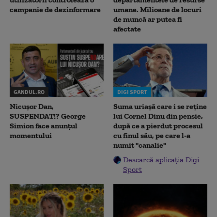
campanie de dezinformare
umane. Milioane de locuri
de muncă ar putea fi
afectate
GANDUL.RO
DIGI SPORT
Nicușor Dan,
Suma uriașă care i se reține
SUSPENDAT!? George
lui Cornel Dinu din pensie,
Simion face anunțul
după ce a pierdut procesul
momentului
cu finul său, pe care l-a
numit "canalie"
Descarcă aplicația Digi
Sport