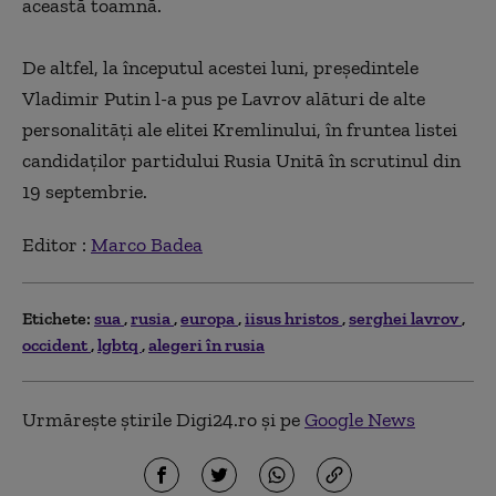
această toamnă.
De altfel,
la începutul acestei luni, președintele
Vladimir Putin l-a pus pe Lavrov alături de alte
personalități ale elitei Kremlinului, în fruntea listei
candidaților partidului Rusia Unită în scrutinul din
19 septembrie.
Editor :
Marco Badea
Etichete:
sua
rusia
europa
iisus hristos
serghei lavrov
occident
lgbtq
alegeri în rusia
Urmărește știrile Digi24.ro și pe
Google News