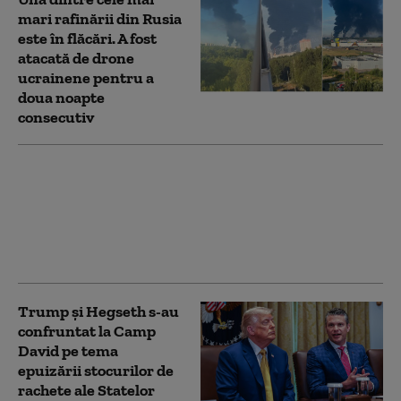
mari rafinării din Rusia
este în flăcări. A fost
atacată de drone
ucrainene pentru a
doua noapte
consecutiv
Atacurile rusești fac
noi victime în Ucraina.
Trei oameni au fost
uciși în regiunea
Harkov
Trump şi Hegseth s-au
confruntat la Camp
David pe tema
epuizării stocurilor de
rachete ale Statelor