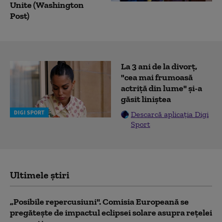
Unite (Washington
Post)
La 3 ani de la divorț,
"cea mai frumoasă
actriță din lume" și-a
găsit liniștea
DIGI SPORT
Descarcă aplicația Digi
Sport
Ultimele știri
„Posibile repercusiuni". Comisia Europeană se
pregătește de impactul eclipsei solare asupra rețelei