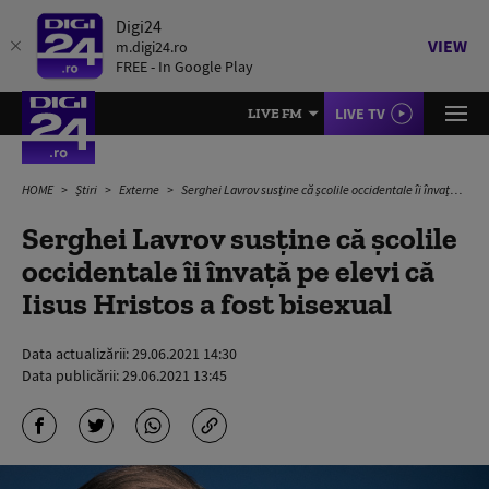
Digi24
VIEW
m.digi24.ro
FREE - In Google Play
LIVE TV
LIVE FM
HOME
Știri
Externe
Serghei Lavrov susține că școlile occidentale îi învață pe elevi că Iisus Hristos a fost bisexual
Serghei Lavrov susține că școlile
occidentale îi învață pe elevi că
Iisus Hristos a fost bisexual
Data actualizării:
29.06.2021 14:30
Data publicării:
29.06.2021 13:45