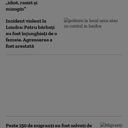
„idiot, rasist şi
misogin”
Incident violent la
Londra: Patru bărbaţi
au fost înjunghiaţi de o
femeie. Agresoarea a
fost arestată
Nouă membră a
familiei regale
britanice: nepoata
regelui Charles a
născut o fetiță. A
cincisprezecea în
ordinea succesiunii la
tron
Peste 150 de migranţi au fost salvați de