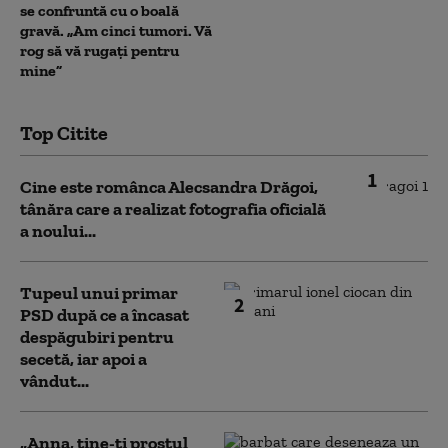
se confruntă cu o boală
gravă. „Am cinci tumori. Vă
rog să vă rugați pentru
mine”
Top Citite
1
Cine este românca Alecsandra Drăgoi,
tânăra care a realizat fotografia oficială
a noului...
Tupeul unui primar
2
PSD după ce a încasat
despăgubiri pentru
secetă, iar apoi a
vândut...
„Anna, ţine-ţi prostul