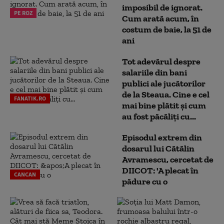
imposibil de ignorat.
PE ROZ
Cum arată acum, în
costum de baie, la 51 de
ani
Tot adevărul despre
salariile din bani
publici ale jucătorilor
de la Steaua. Cine e cel
FANATIK.RO
mai bine plătit și cum
au fost păcăliți cu...
Episodul extrem din
dosarul lui Cătălin
Avramescu, cercetat de
DIICOT: 'A plecat în
CANCAN
pădure cu o