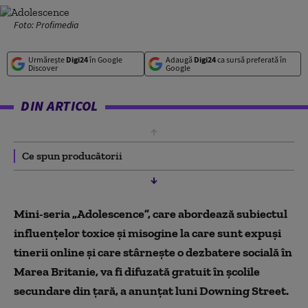
Foto: Profimedia
Urmărește
Digi24
în Google
Adaugă
Digi24
ca sursă preferată în
Discover
Google
DIN ARTICOL
Ce spun producătorii
Mini-seria „Adolescence”, care abordează subiectul
influenţelor toxice şi misogine la care sunt expuşi
tinerii online şi care stârneşte o dezbatere socială în
Marea Britanie, va fi difuzată gratuit în şcolile
secundare din ţară, a anunţat luni Downing Street.