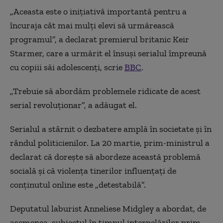
„Aceasta este o iniţiativă importantă pentru a
încuraja cât mai mulţi elevi să urmărească
programul”, a declarat premierul britanic Keir
Starmer, care a urmărit el însuşi serialul împreună
cu copiii săi adolescenţi, scrie
BBC
.
„Trebuie să abordăm problemele ridicate de acest
serial revoluţionar”, a adăugat el.
Serialul a stârnit o dezbatere amplă în societate şi în
rândul politicienilor. La 20 martie, prim-ministrul a
declarat că doreşte să abordeze această problemă
socială şi că violenţa tinerilor influenţaţi de
conţinutul online este „detestabilă”.
Deputatul laburist Anneliese Midgley a abordat, de
asemenea, subiectul în timpul interpelărilor prim-