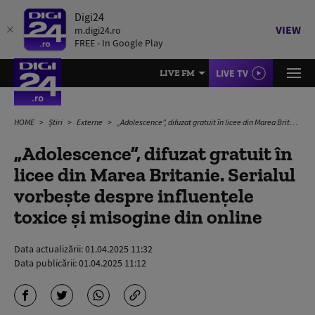
Digi24
VIEW
m.digi24.ro
FREE - In Google Play
LIVE TV
LIVE FM
HOME
Știri
Externe
„Adolescence”, difuzat gratuit în licee din Marea Britanie. Serialul vorbește despre influenţele toxice și misogine din online
„Adolescence”, difuzat gratuit în
licee din Marea Britanie. Serialul
vorbește despre influenţele
toxice și misogine din online
Data actualizării:
01.04.2025 11:32
Data publicării:
01.04.2025 11:12