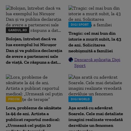
DIGI SPORT
GANDUL.RO
Tragic: cel mai bun din
Bolojan, întrebat dacă va
istorie a murit subit, la 43
lua exemplul lui Nicușor
de ani. Solicitarea
Dan și va publica declarația
neobișnuită a familiei
de avere a partenerei sale
Descarcă aplicația Digi
de viață. Ce răspuns a dat...
Sport
PRO FM
DIGI WORLD
Lora, probleme de sănătate
Așa arată cu adevărat
la 44 de ani. Artista a
Soarele. Cele mai detaliate
publicat raportul medical:
imagini realizate vreodată
„Urmează cel puțin 10
dezvăluie un fenomen