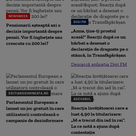
NEWSWEEK
DIGI FM
Pensionarii așteaptă azi o
„Anna, ţine-ţi prostul
decizie importantă despre
acasă!" Reacţii după ce un
pensii. Vor fi înghețate sau
bărbat a desenat o
crescute cu 200 lei?
declaraţie de dragoste pe o
stâncă, în Transfăgărăşan
Descarcă aplicația Digi FM
EDITIADEDIMINEATA.RO
ADEVARUL
Parlamentul European a
Reacția învățătoarei care a
lansat un joc gratuit în care
luat 4,90 la titularizare:
utilizatorii controlează o
„M-a trecut din iad în rai”.
campanie de dezinformare
La ce notă a ajuns după
contestație