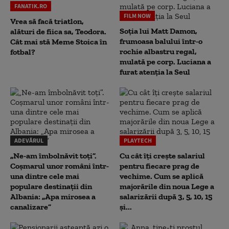
FANATIK.RO
FILM NOW
Vrea să facă triatlon,
Soția lui Matt Damon,
alături de fiica sa, Teodora.
frumoasa balului într-o
Cât mai stă Meme Stoica în
rochie albastru regal,
fotbal?
mulată pe corp. Luciana a
furat atenția la Seul
ADEVĂRUL
PLAYTECH
„Ne-am îmbolnăvit toți”.
Cu cât îți crește salariul
Coșmarul unor români într-
pentru fiecare prag de
una dintre cele mai
vechime. Cum se aplică
populare destinații din
majorările din noua Lege a
Albania: „Apa mirosea a
salarizării după 3, 5, 10, 15
canalizare”
și...