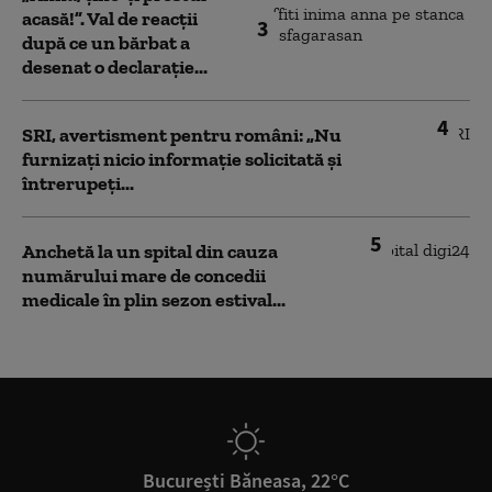
acasă!”. Val de reacții
3
după ce un bărbat a
desenat o declarație...
4
SRI, avertisment pentru români: „Nu
furnizați nicio informație solicitată și
întrerupeți...
5
Anchetă la un spital din cauza
numărului mare de concedii
medicale în plin sezon estival...
București Băneasa, 22°C