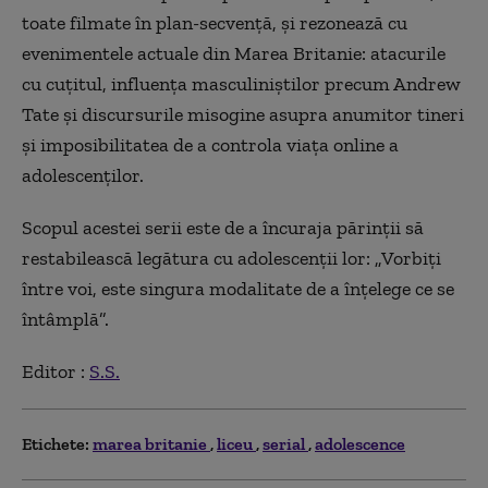
toate filmate în plan-secvenţă, şi rezonează cu
evenimentele actuale din Marea Britanie: atacurile
cu cuţitul, influenţa masculiniştilor precum Andrew
Tate şi discursurile misogine asupra anumitor tineri
şi imposibilitatea de a controla viaţa online a
adolescenţilor.
Scopul acestei serii este de a încuraja părinţii să
restabilească legătura cu adolescenţii lor: „Vorbiţi
între voi, este singura modalitate de a înţelege ce se
întâmplă”.
Editor :
S.S.
Etichete:
marea britanie
liceu
serial
adolescence