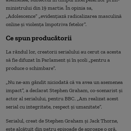
ministrului din 19 martie. În opinia sa,
„Adolescence” „evidenţiază radicalizarea masculină
online şi violenţa împotriva fetelor”.
Ce spun producătorii
La rândul lor, creatorii serialului au cerut ca acesta
să fie difuzat în Parlament şi în şcoli „pentru a
produce o schimbare”.
„Nu ne-am gândit niciodată că va avea un asemenea
impact”, a declarat Stephen Graham, co-scenarist şi
actor al serialului, pentru BBC. „Am realizat acest
serial cu integritate, respect şi umanitate”.
Serialul, creat de Stephen Graham şi Jack Thorne,
este alcătuit din patru episoade de aproape o oră,