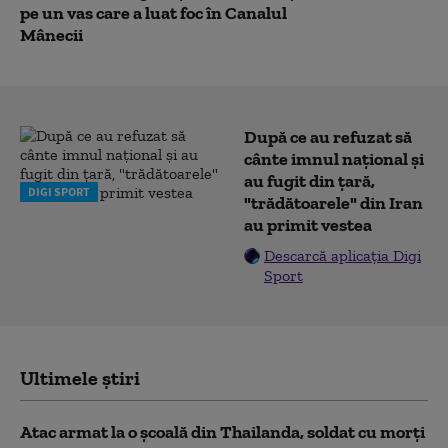
pe un vas care a luat foc în Canalul
Mânecii
După ce au refuzat să
cânte imnul naţional şi
au fugit din ţară,
DIGI SPORT
"trădătoarele" din Iran
au primit vestea
Descarcă aplicația Digi
Sport
Ultimele știri
Atac armat la o şcoală din Thailanda, soldat cu morţi