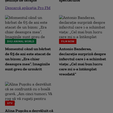
ședințe de terapie”
spectaculos
Descarcă aplicația Pro FM
DIGI ANIMAL WORLD
FILM NOW
Momentul când un bărbat
Antonio Banderas,
de 65 de ani este atacat de
declarație surpriză despre
un bizon: „Era chiar
infarctul care i-a schimbat
deasupra mea”. Imaginile
viața: „Cel mai bun lucru
sunt greu de urmărit
care mi s-a întâmplat
vreodată”
UTV
Alina Pușcău a dezvăluit că