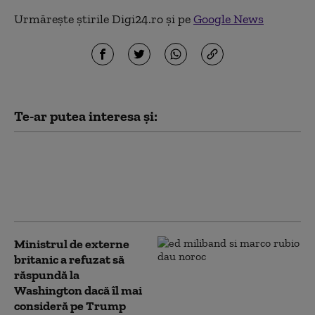
Urmărește știrile Digi24.ro și pe
Google News
Te-ar putea interesa și:
Melania Trump revine pe ecrane,
după controversatul documentar
de 75 de milioane de dolari. Ce a
anunțat consilierul său
Ministrul de externe
britanic a refuzat să
răspundă la
Washington dacă îl mai
consideră pe Trump