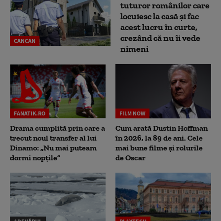
tuturor românilor care
locuiesc la casă și fac
acest lucru în curte,
crezând că nu îi vede
CANCAN
nimeni
FANATIK.RO
FILM NOW
Drama cumplită prin care a
Cum arată Dustin Hoffman
trecut noul transfer al lui
în 2026, la 89 de ani. Cele
Dinamo: „Nu mai puteam
mai bune filme și rolurile
dormi nopțile”
de Oscar