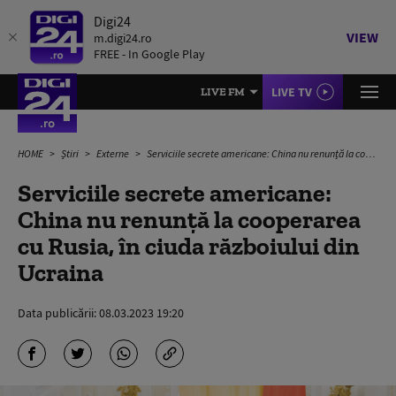
Digi24
VIEW
m.digi24.ro
FREE - In Google Play
LIVE TV
LIVE FM
HOME
Știri
Externe
Serviciile secrete americane: China nu renunță la cooperarea cu Rusia, în ciuda războiului din Ucraina
Serviciile secrete americane:
China nu renunță la cooperarea
cu Rusia, în ciuda războiului din
Ucraina
Data publicării:
08.03.2023 19:20