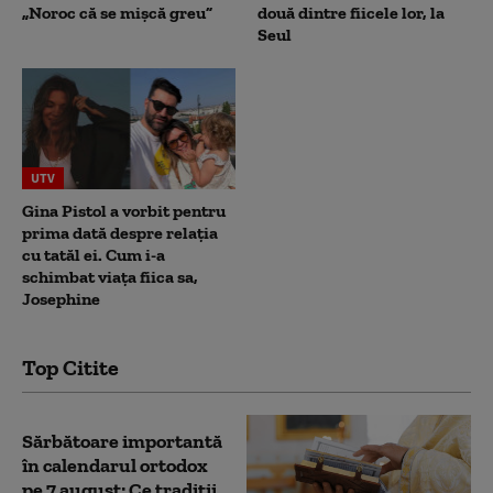
„Noroc că se mișcă greu”
două dintre fiicele lor, la
Seul
UTV
Gina Pistol a vorbit pentru
prima dată despre relația
cu tatăl ei. Cum i-a
schimbat viața fiica sa,
Josephine
Top Citite
Sărbătoare importantă
în calendarul ortodox
pe 7 august: Ce tradiții