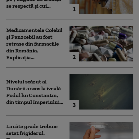
se respectă și cui...
1
Medicamentele Colebil
și Panzcebil au fost
retrase din farmaciile
din România.
2
Explicația...
Nivelul scăzut al
Dunării a scos la iveală
Podul lui Constantin,
din timpul Imperiului...
3
La câte grade trebuie
setat frigiderul.