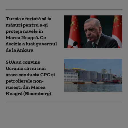
oficialilor de la Kiev
Turcia e forțată să ia
măsuri pentru a-și
proteja navele în
Marea Neagră. Ce
decizie a luat guvernul
de la Ankara
SUA au convins
Ucraina să nu mai
atace conducta CPC şi
petrolierele non-
ruseşti din Marea
Neagră (Bloomberg)
Diplomaţia rusă acuză
Ucraina şi UE că
încearcă să atragă