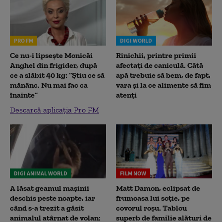
PRO FM
DIGI WORLD
Ce nu-i lipsește Monicăi
Rinichii, printre primii
Anghel din frigider, după
afectați de caniculă. Câtă
ce a slăbit 40 kg: “Știu ce să
apă trebuie să bem, de fapt,
mănânc. Nu mai fac ca
vara și la ce alimente să fim
înainte”
atenți
Descarcă aplicația Pro FM
DIGI ANIMAL WORLD
FILM NOW
A lăsat geamul mașinii
Matt Damon, eclipsat de
deschis peste noapte, iar
frumoasa lui soție, pe
când s-a trezit a găsit
covorul roșu. Tablou
animalul atârnat de volan:
superb de familie alături de