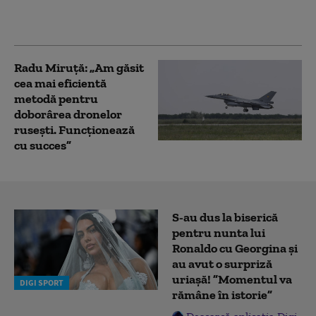
Georgia într-un nou
război cu Moscova
Radu Miruță: „Am găsit
cea mai eficientă
metodă pentru
doborârea dronelor
rusești. Funcționează
cu succes”
S-au dus la biserică
pentru nunta lui
Ronaldo cu Georgina și
au avut o surpriză
uriașă! ”Momentul va
DIGI SPORT
rămâne în istorie”