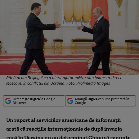
Până acum Beijingul nu a oferit ajutor militar sau financiar direct
Moscovei în conflictul din Ucraina. Foto: Profimedia Images
Urmărește
Digi24
în Google
Adaugă
Digi24
ca sursă preferată în
Discover
Google
Un raport al serviciilor americane de informaţii
arată că reacţiile internaţionale de după invazia
rusă în Ucraina nu au determinat China să renunţe