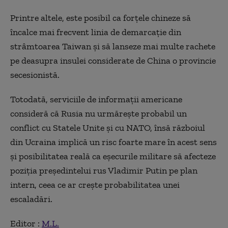
Printre altele, este posibil ca forţele chineze să
încalce mai frecvent linia de demarcaţie din
strâmtoarea Taiwan şi să lanseze mai multe rachete
pe deasupra insulei considerate de China o provincie
secesionistă.
Totodată, serviciile de informaţii americane
consideră că Rusia nu urmăreşte probabil un
conflict cu Statele Unite şi cu NATO, însă războiul
din Ucraina implică un risc foarte mare în acest sens
şi posibilitatea reală ca eşecurile militare să afecteze
poziţia preşedintelui rus Vladimir Putin pe plan
intern, ceea ce ar creşte probabilitatea unei
escaladări.
Editor :
M.L.