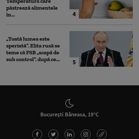
Temperatura care
păstrează alimentele
4
în...
„Toată lumea este
speriată”. Elita rusă se
teme că FSB „scapă de
sub control”, după ce...
5
București Băneasa, 19°C