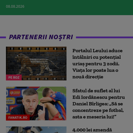
08.08.2026
PARTENERII NOȘTRI
Portalul Leului aduce
întâlniri cu potențial
uriaș pentru 3 zodii.
Viața lor poate lua o
nouă direcție
PE ROZ
Sfatul de suflet al lui
Edi Iordănescu pentru
Daniel Bîrligea: „Să se
concentreze pe fotbal,
asta e meseria lui!”
FANATIK.RO
4.000 lei amendă