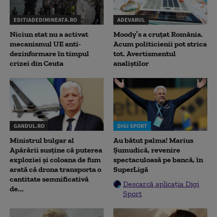
EDITIADEDIMINEATA.RO
ADEVARUL
Niciun stat nu a activat
Moody’s a cruțat România.
mecanismul UE anti-
Acum politicienii pot strica
dezinformare în timpul
tot. Avertismentul
crizei din Ceuta
analiștilor
GANDUL.RO
DIGI SPORT
Ministrul bulgar al
Au bătut palma! Marius
Apărării susține că puterea
Șumudică, revenire
exploziei și coloana de fum
spectaculoasă pe bancă, în
arată că drona transporta o
SuperLigă
cantitate semnificativă
Descarcă aplicația Digi
de...
Sport