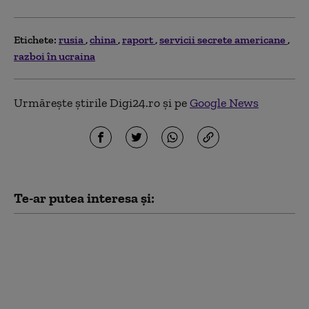
Etichete:
rusia
china
raport
servicii secrete americane
razboi în ucraina
Urmărește știrile Digi24.ro și pe
Google News
Te-ar putea interesa și:
Musk nu permite
Ucrainei să utilizeze
reţeaua Starlink
pentru atacuri în
Rusia. Ce le-a spus