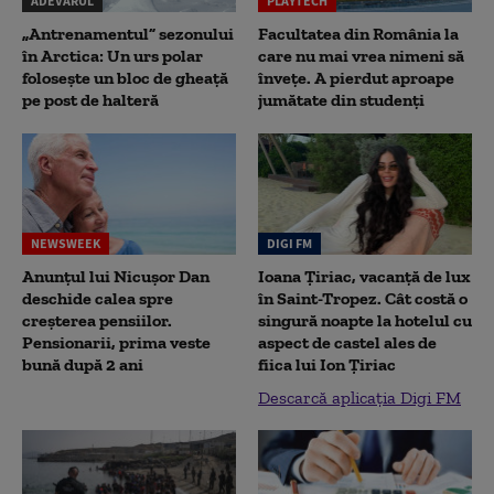
ADEVĂRUL
PLAYTECH
„Antrenamentul” sezonului
Facultatea din România la
în Arctica: Un urs polar
care nu mai vrea nimeni să
folosește un bloc de gheață
înveţe. A pierdut aproape
pe post de halteră
jumătate din studenţi
NEWSWEEK
DIGI FM
Anunțul lui Nicușor Dan
Ioana Țiriac, vacanță de lux
deschide calea spre
în Saint-Tropez. Cât costă o
creșterea pensiilor.
singură noapte la hotelul cu
Pensionarii, prima veste
aspect de castel ales de
bună după 2 ani
fiica lui Ion Țiriac
Descarcă aplicația Digi FM