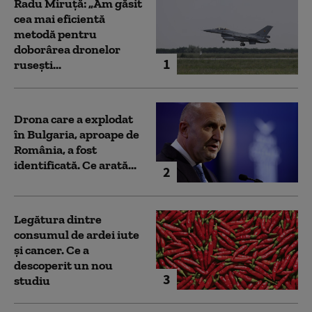
Radu Miruță: „Am găsit
cea mai eficientă
metodă pentru
doborârea dronelor
1
rusești...
Drona care a explodat
în Bulgaria, aproape de
România, a fost
identificată. Ce arată...
2
Legătura dintre
consumul de ardei iute
și cancer. Ce a
descoperit un nou
3
studiu