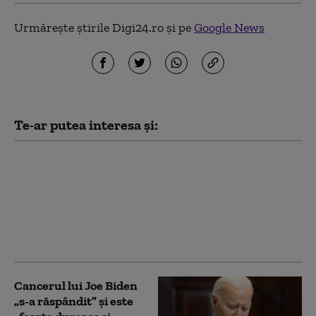
Urmărește știrile Digi24.ro și pe
Google News
Te-ar putea interesa și:
Netanyahu îi spune
direct lui Trump că
respinge planul pentru
Gaza și lansează un
avertisment pentru
Hamas
Cancerul lui Joe Biden
„s-a răspândit” şi este