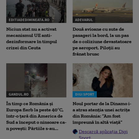
EDITIADEDIMINEATA.RO
ADEVARUL
Niciun stat nu a activat
Două avioane cu sute de
mecanismul UE anti-
pasageri la bord, la un pas
dezinformare în timpul
de o coliziune devastatoare
crizei din Ceuta
pe aeroport. Piloții au
frânat brusc
GANDUL.RO
DIGI SPORT
În timp ce România și
Noul portar de la Dinamo i-
Europa fierb la peste 40°C,
a atras atenția unei actrițe
într-o țară din America de
din România: ”Am fost
Sud a început o ninsoare ca-
împreună în altă viață”
n povești: Pârtiile s-au...
Descarcă aplicația Digi
Sport