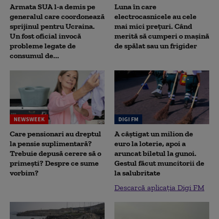
Armata SUA l-a demis pe
Luna în care
generalul care coordonează
electrocasnicele au cele
sprijinul pentru Ucraina.
mai mici prețuri. Când
Un fost oficial invocă
merită să cumperi o mașină
probleme legate de
de spălat sau un frigider
consumul de...
NEWSWEEK
DIGI FM
Care pensionari au dreptul
A câștigat un milion de
la pensie suplimentară?
euro la loterie, apoi a
Trebuie depusă cerere să o
aruncat biletul la gunoi.
primești? Despre ce sume
Gestul făcut muncitorii de
vorbim?
la salubritate
Descarcă aplicația Digi FM