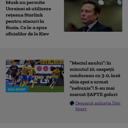
Musk nu permite
Ucrainei să utilizeze
reţeaua Starlink
pentru atacuri în
Rusia. Ce le-a spus
oficialilor de la Kiev
”Meciul anului”: în
minutul 10, oaspeții
conduceau cu 3-0, însă
abia apoi a urmat
”nebunia”! S-au mai
DIGI SPORT
marcat ȘAPTE goluri
Descarcă aplicația Digi
Sport