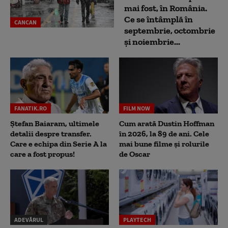
mai fost, în România.
Ce se întâmplă în
CANCAN
septembrie, octombrie
și noiembrie...
FANATIK.RO
FILM NOW
Ștefan Baiaram, ultimele
Cum arată Dustin Hoffman
detalii despre transfer.
în 2026, la 89 de ani. Cele
Care e echipa din Serie A la
mai bune filme și rolurile
care a fost propus!
de Oscar
ADEVĂRUL
PLAYTECH