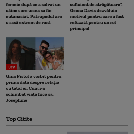
femeie după ce a salvat un
suficient de atrăgătoare”.
câine care urma sa fie
Geena Davis dezvăluie
eutanasiat. Patrupedul are
motivul pentru care a fost
o rasă extrem de rară
refuzată pentru un rol
principal
UTV
Gina Pistol a vorbit pentru
prima dată despre relația
cu tatăl ei. Cum i-a
schimbat viața fiica sa,
Josephine
Top Citite