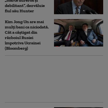
„foarte dureros și
debilitant”, dezvăluie
fiul său Hunter
Kim Jong Un are mai
mulți bani ca niciodată.
Cât a câștigat din
războiul Rusiei
împotriva Ucrainei
(Bloomberg)
Cum funcționează
Sovintern, noua rețea
internațională a
„socialiștilor” cu care
Kremlinul atrage
recruți din Occident în
armata Rusiei