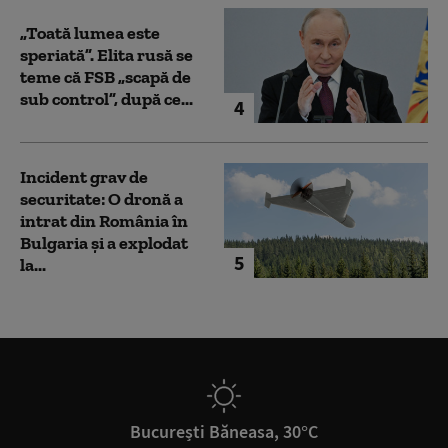
„Toată lumea este
speriată”. Elita rusă se
teme că FSB „scapă de
sub control”, după ce...
4
Incident grav de
securitate: O dronă a
intrat din România în
Bulgaria şi a explodat
5
la...
București Băneasa, 30°C