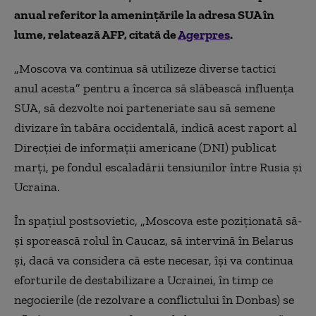
anual referitor la ameninţările la adresa SUA în
lume, relatează AFP, citată de
Agerpres
.
„Moscova va continua să utilizeze diverse tactici
anul acesta” pentru a încerca să slăbească influenţa
SUA, să dezvolte noi parteneriate sau să semene
divizare în tabăra occidentală, indică acest raport al
Direcţiei de informaţii americane (DNI) publicat
marţi, pe fondul escaladării tensiunilor între Rusia şi
Ucraina.
În spaţiul postsovietic, „Moscova este poziţionată să-
şi sporească rolul în Caucaz, să intervină în Belarus
şi, dacă va considera că este necesar, îşi va continua
eforturile de destabilizare a Ucrainei, în timp ce
negocierile (de rezolvare a conflictului în Donbas) se