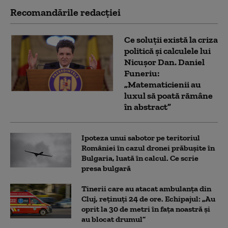
Recomandările redacţiei
Ce soluții există la criza
politică și calculele lui
Nicușor Dan. Daniel
Funeriu:
„Matematicienii au
luxul să poată rămâne
în abstract”
Ipoteza unui sabotor pe teritoriul
României în cazul dronei prăbușite în
Bulgaria, luată în calcul. Ce scrie
presa bulgară
Tinerii care au atacat ambulanța din
Cluj, reținuți 24 de ore. Echipajul: „Au
oprit la 30 de metri în fața noastră și
au blocat drumul”