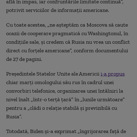
află în impas, iar confruntările limitate continuă”,
potrivit serviciilor de informaţii americane.
Cu toate acestea, „ne aşteptăm ca Moscova să caute
ocazii de cooperare pragmatică cu Washingtonul, în
condiţiile sale, şi credem că Rusia nu vrea un conflict
direct cu forţele americane”, conform documentului
de 27 de pagini.
Președintele Statelor Unite ale Americii
i-a propus
chiar marți omologului său rus în cadrul unei
convorbiri telefonice, organizarea unei întâlniri la
nivel înalt „într-o terţă ţară” în „lunile următoare”
pentru a „clădi o relaţie stabilă şi previzibilă cu
Rusia”.
Totodată, Biden şi-a exprimat „îngrijorarea faţă de