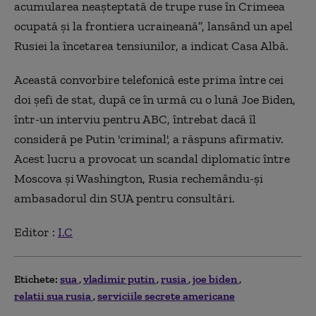
acumularea neaşteptată de trupe ruse în Crimeea
ocupată şi la frontiera ucraineană”, lansând un apel
Rusiei la încetarea tensiunilor, a indicat Casa Albă.
Această convorbire telefonică este prima între cei
doi şefi de stat, după ce în urmă cu o lună Joe Biden,
într-un interviu pentru ABC, întrebat dacă îl
consideră pe Putin 'criminal', a răspuns afirmativ.
Acest lucru a provocat un scandal diplomatic între
Moscova şi Washington, Rusia rechemându-şi
ambasadorul din SUA pentru consultări.
Editor :
I.C
Etichete:
sua
vladimir putin
rusia
joe biden
relatii sua rusia
serviciile secrete americane