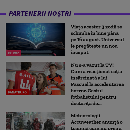
PARTENERII NOȘTRI
Viața acestor 3 zodii se
schimbă în bine până
pe 16 august. Universul
le pregătește un nou
început
PE ROZ
Nu s-a văzut la TV!
Cum a reacţionat soţia
însărcinată a lui
Pascual la accidentarea
horror. Gestul
FANATIK.RO
fotbalistului pentru
doctoriţa de...
Meteorologii
Accuweather anunță o
toamnă cum nu prea a