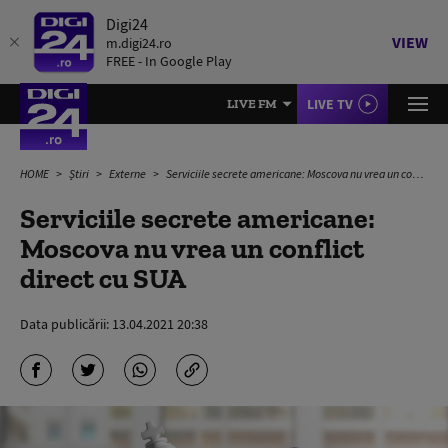
Digi24
VIEW
m.digi24.ro
FREE - In Google Play
LIVE TV
LIVE FM
HOME
Știri
Externe
Serviciile secrete americane: Moscova nu vrea un conflict direct cu SUA
Serviciile secrete americane:
Moscova nu vrea un conflict
direct cu SUA
Data publicării:
13.04.2021 20:38