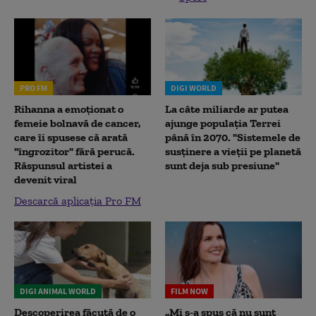
PRO FM
DIGI WORLD
Rihanna a emoționat o
La câte miliarde ar putea
femeie bolnavă de cancer,
ajunge populația Terrei
care îi spusese că arată
până în 2070. "Sistemele de
"îngrozitor" fără perucă.
susținere a vieții pe planetă
Răspunsul artistei a
sunt deja sub presiune"
devenit viral
Descarcă aplicația Pro FM
DIGI ANIMAL WORLD
FILM NOW
Descoperirea făcută de o
„Mi s-a spus că nu sunt