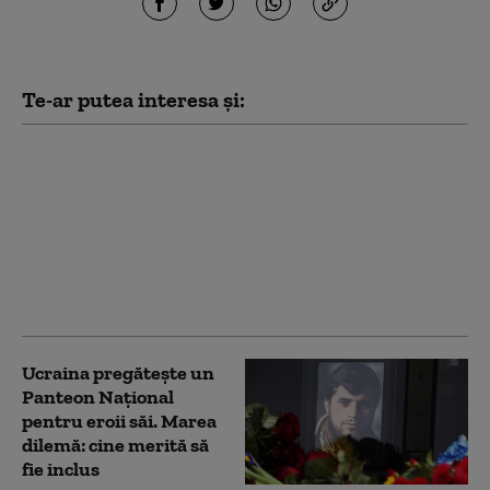
Te-ar putea interesa și:
Zelenski acuză
presiuni asupra
Ucrainei: „Reducerea
livrărilor de rachete
antiaeriene urmărește
să ne facă mai
cooperanți”
Ucraina pregătește un
Panteon Național
pentru eroii săi. Marea
dilemă: cine merită să
fie inclus