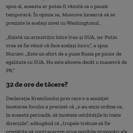
spus el, aceasta ar putea fi văzută ca o pauză
temporară. În opinia sa, Moscova încearcă să se
prezinte la același nivel cu Washingtonul.
„Există un armistițiu între Iran și SUA, iar Putin
vrea să fie văzut că face același lucru”, a spus
Nuriiev. „Este un efort de a pune Rusia pe picior de
egalitate cu SUA. Nu este altceva decât o manevră de
PR.”
32 de ore de tăcere?
Declarația Kremlinului prin care s-a anunțat
încetarea focului a precizat că „s-au emis ordine ca,
în această perioadă, să înceteze ostilitățile în toate
direcțiile”, adăugând că „trupele trebuie să fie
pregătite să contracareze orice posibile provocări ale