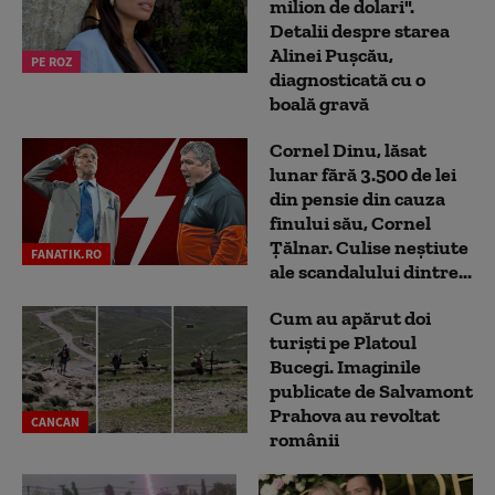
milion de dolari".
Detalii despre starea
Alinei Pușcău,
PE ROZ
diagnosticată cu o
boală gravă
Cornel Dinu, lăsat
lunar fără 3.500 de lei
din pensie din cauza
finului său, Cornel
Țălnar. Culise neștiute
FANATIK.RO
ale scandalului dintre...
Cum au apărut doi
turiști pe Platoul
Bucegi. Imaginile
publicate de Salvamont
Prahova au revoltat
CANCAN
românii