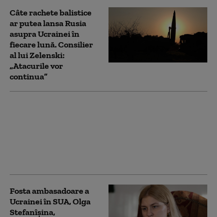
Câte rachete balistice
ar putea lansa Rusia
asupra Ucrainei în
fiecare lună. Consilier
al lui Zelenski:
„Atacurile vor
continua”
Volodimir Zelenski,
discuție cu șeful NATO.
Despre ce au vorbit cei
doi lideri: „Este bine
informat cu privire la
amenințări”
Fosta ambasadoare a
Ucrainei în SUA, Olga
Stefanîşina,