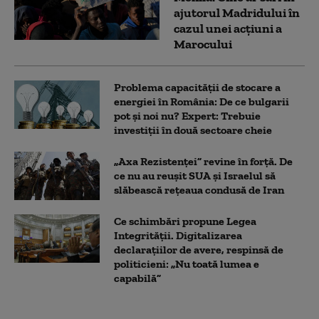
ajutorul Madridului în
cazul unei acțiuni a
Marocului
Problema capacității de stocare a
energiei în România: De ce bulgarii
pot și noi nu? Expert: Trebuie
investiții în două sectoare cheie
„Axa Rezistenței” revine în forță. De
ce nu au reușit SUA și Israelul să
slăbească rețeaua condusă de Iran
Ce schimbări propune Legea
Integrității. Digitalizarea
declarațiilor de avere, respinsă de
politicieni: „Nu toată lumea e
capabilă”