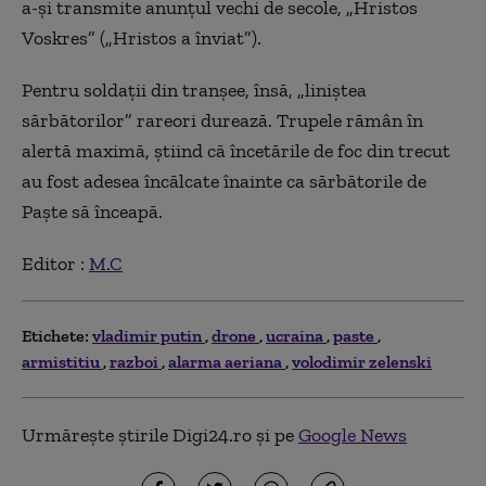
a-și transmite anunțul vechi de secole, „Hristos
Voskres” („Hristos a înviat”).
Pentru soldații din tranșee, însă, „liniștea
sărbătorilor” rareori durează. Trupele rămân în
alertă maximă, știind că încetările de foc din trecut
au fost adesea încălcate înainte ca sărbătorile de
Paște să înceapă.
Editor :
M.C
Etichete:
vladimir putin
drone
ucraina
paste
armistitiu
razboi
alarma aeriana
volodimir zelenski
Urmărește știrile Digi24.ro și pe
Google News