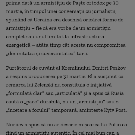
prima dată un armistițiu de Paște ortodox pe 30
martie, în timpul unei conversații cu jurnaliștii,
spunând că Ucraina era deschisă oricărei forme de
armistițiu – fie că era vorba de un armistițiu
complet sau unul limitat la infrastructura
energetică – atâta timp cât acesta nu compromitea
„demnitatea și suveranitatea” țării.
Purtătorul de cuvânt al Kremlinului, Dmitri Peskov,
a respins propunerea pe 31 martie. El a susținut că
remarca lui Zelenski nu constituia o inițiativă
„formulată clar” sau „articulată” și a spus că Rusia
caută o „pace” durabilă, nu un „armistițiu” sau o
„încetare a focului” temporară, amintește Kyiv Post.
Nuriiev a spus că nu ar descrie mișcarea lui Putin ca
fiind un armistițiu autentic. În cel mai bun caz, a