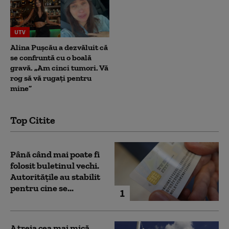
UTV
Alina Pușcău a dezvăluit că
se confruntă cu o boală
gravă. „Am cinci tumori. Vă
rog să vă rugați pentru
mine”
Top Citite
Până când mai poate fi
folosit buletinul vechi.
Autoritățile au stabilit
pentru cine se...
1
A treia cea mai mică