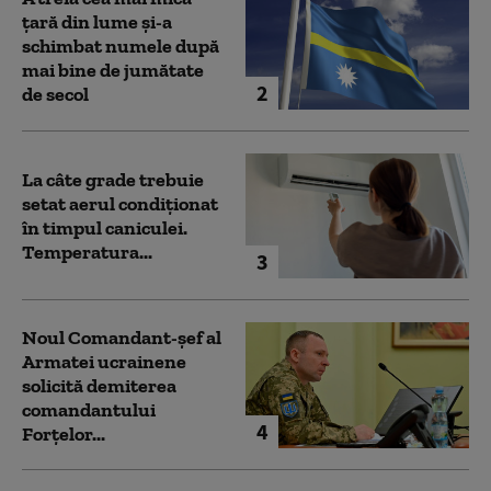
țară din lume și-a
schimbat numele după
mai bine de jumătate
2
de secol
La câte grade trebuie
setat aerul condiționat
în timpul caniculei.
Temperatura...
3
Noul Comandant-șef al
Armatei ucrainene
solicită demiterea
comandantului
4
Forțelor...