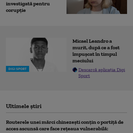
investigată pentru
corupţie
Micael Leandro a
murit, după ce a fost
împușcat în timpul
meciului
DIGI SPORT
Descarcă aplicația Digi
Sport
Ultimele știri
Routerele unei mărci chinezești conțin o portiță de
acces ascunsă care face rețeaua vulnerabilă: