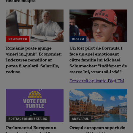
fiecare noapte
NEWSWEEK
DIGI FM
România poate ajunge
Un fost pilot de Formula 1
vineri în „junk”. Economist:
face un apel emoționant
Indexarea pensiilor ar
către familia lui Michael
putea fi anulată. Salariile,
Schumacher: "Indiferent de
reduse
starea lui, vreau să-l văd"
Descarcă aplicația Digi FM
EDITIADEDIMINEATA.RO
ADEVARUL
Parlamentul European a
Orașul european superb de