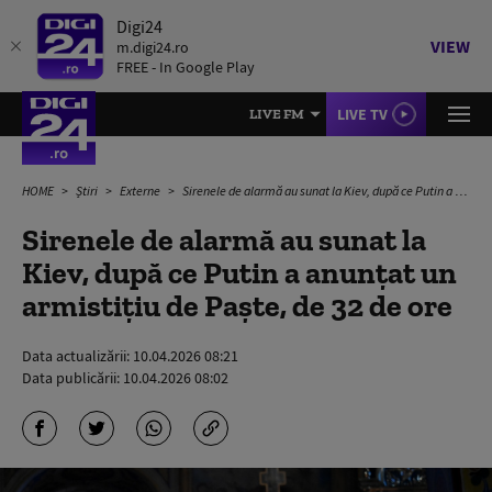
Digi24
VIEW
m.digi24.ro
FREE - In Google Play
LIVE TV
LIVE FM
HOME
Știri
Externe
Sirenele de alarmă au sunat la Kiev, după ce Putin a anunțat un armistițiu de Paște, de 32 de ore
Sirenele de alarmă au sunat la
Kiev, după ce Putin a anunțat un
armistițiu de Paște, de 32 de ore
Data actualizării:
10.04.2026 08:21
Data publicării:
10.04.2026 08:02