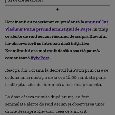
32 de ore de tăcere?
Ucrainenii au reacționat cu prudență la
anunțul lui
Vladimir Putin privind armistițiul de Paște
, în timp
ce alerte de raid aerian răsunau deasupra Kievului,
iar observatorii se întrebau dacă inițiativa
Kremlinului era mai mult decât o scurtă pauză,
comentează
Kyiv Post
.
Reacția din Ucraina la decretul lui Putin prin care se
ordona un armistițiu de la ora 16:00 sâmbătă până
la sfârșitul zilei de duminică a fost una prudentă.
La doar câteva minute după anunț, au fost
semnalate alerte de raid aerian și observarea unor
drone deasupra Kievului, ceea ce a întărit