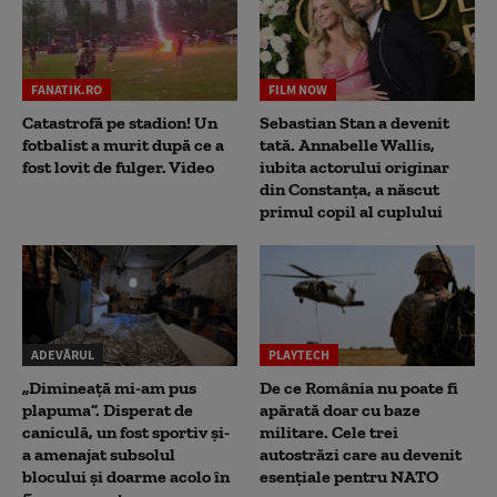
FANATIK.RO
FILM NOW
Catastrofă pe stadion! Un
Sebastian Stan a devenit
fotbalist a murit după ce a
tată. Annabelle Wallis,
fost lovit de fulger. Video
iubita actorului originar
din Constanța, a născut
primul copil al cuplului
ADEVĂRUL
PLAYTECH
„Dimineață mi-am pus
De ce România nu poate fi
plapuma”. Disperat de
apărată doar cu baze
caniculă, un fost sportiv și-
militare. Cele trei
a amenajat subsolul
autostrăzi care au devenit
blocului și doarme acolo în
esențiale pentru NATO