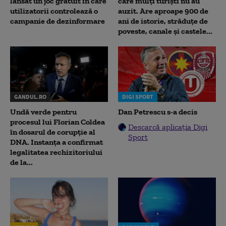
lansat un joc gratuit în care
care mulți turiști nu au
utilizatorii controlează o
auzit. Are aproape 900 de
campanie de dezinformare
ani de istorie, străduțe de
poveste, canale și castele...
GANDUL.RO
DIGI SPORT
Undă verde pentru
Dan Petrescu s-a decis
procesul lui Florian Coldea
Descarcă aplicația Digi
în dosarul de corupție al
Sport
DNA. Instanța a confirmat
legalitatea rechizitoriului
de la...