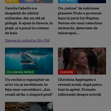
PRO FM
DIGI WORLD
Camila Cabello s-a
Un „intrus” de mărimea
despărțit de iubitul
planetei Pluto a provocat
miliardar, dar nu stă să
haos în jurul lui Neptun.
plângă. A ajuns în Grecia, la
Semne ale unui cataclism
plajă, și a pozat în costum
străvechi, detectate de
de baie
telescopul...
Descarcă aplicația Pro FM
DIGI ANIMAL WORLD
FILM NOW
Un rechin a regurgitat un
Christina Applegate a
arici viu și nevătămat, în
revenit acasă, după patru
fața unor cercetători: „Am
luni în spital. Primele
reușit să fac o singură poză”
informații despre actriță