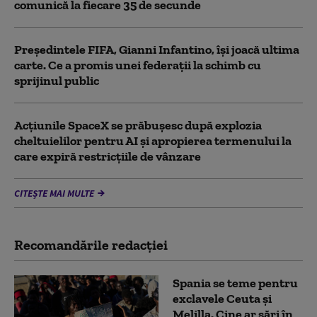
comunică la fiecare 35 de secunde
Președintele FIFA, Gianni Infantino, îşi joacă ultima
carte. Ce a promis unei federații la schimb cu
sprijinul public
Acţiunile SpaceX se prăbuşesc după explozia
cheltuielilor pentru AI şi apropierea termenului la
care expiră restricţiile de vânzare
CITEȘTE MAI MULTE
Recomandările redacţiei
Spania se teme pentru
exclavele Ceuta și
Melilla. Cine ar sări în