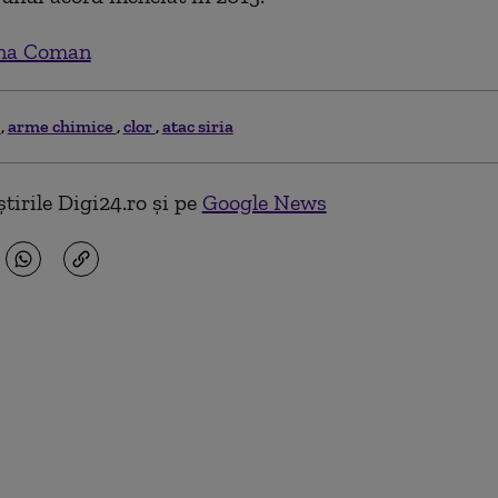
na Coman
a
arme chimice
clor
atac siria
tirile Digi24.ro și pe
Google News