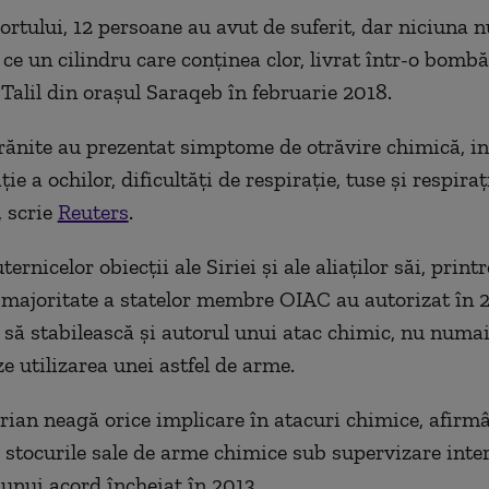
ortului, 12 persoane au avut de suferit, dar niciuna n
ce un cilindru care conținea clor, livrat într-o bombă,
 Talil din orașul Saraqeb în februarie 2018.
rănite au prezentat simptome de otrăvire chimică, in
ație a ochilor, dificultăți de respirație, tuse și respiraț
, scrie
Reuters
.
ternicelor obiecţii ale Siriei şi ale aliaţilor săi, printr
majoritate a statelor membre OIAC au autorizat în 
 să stabilească şi autorul unui atac chimic, nu numai
 utilizarea unei astfel de arme.
rian neagă orice implicare în atacuri chimice, afirm
e stocurile sale de arme chimice sub supervizare inte
 unui acord încheiat în 2013.