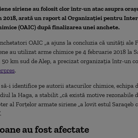
iene siriene au folosit clor într-un atac asupra oraş
 2018, arată un raport al Organizației pentru Inte
imice (OAIC) după finalizarea unei anchete.
nchetatori OAIC „a ajuns la concluzia că unităţi ale F
iene au utilizat arme chimice pe 4 februarie 2018 la S
la 50 km sud de Alep, a precizat organizaţia într-un c
rpres
.
să-i identifice pe autorii atacurilor chimice, echipa 
diul la Haga, a stabilit „că există motive rezonabile d
ter al Forţelor armate siriene „a lovit estul Saraqeb c
.
oane au fost afectate