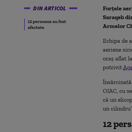
DIN ARTICOL
Forțele aer
Saraqeb din
12 persoane au fost
Armelor Ch
afectate
Echipa de a
aeriene sir
oraş aflat 
potrivit
Age
Însărcinată 
OIAC, cu se
că un elicop
un cilindru”
12 pers