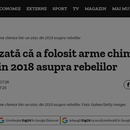
CONOMIE
EXTERNE
SPORT
TV
MAGAZIN
MAI MU
rme chimice într-un atac din 2018 asupra rebelilor
uzată că a folosit arme chi
in 2018 asupra rebelilor
 17:26
7:25
rme chimice într-un atac din 2018 asupra rebelilor. Foto: Guliver/Getty Images
Urmărește
Digi24
în Google Discover
Adaugă
Digi24
ca sursă preferată în Googl