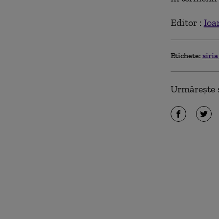
Editor :
Ioa
Etichete:
siri
Urmărește ș