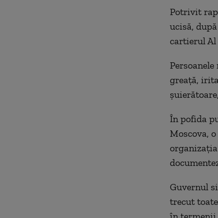
Potrivit rap
ucisă, după 
cartierul Al
Persoanele 
greață, irit
șuierătoare
În pofida pu
Moscova, o 
organizaţia
documenteze
Guvernul si
trecut toat
în termenii