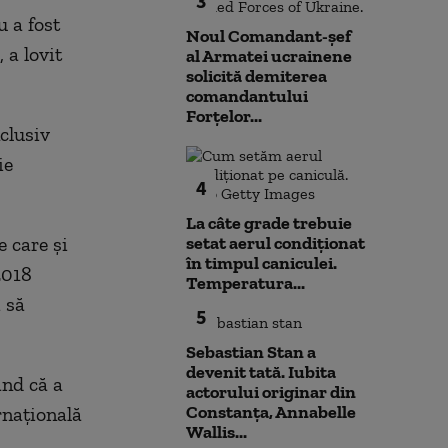
3
u a fost
Noul Comandant-șef
 a lovit
al Armatei ucrainene
solicită demiterea
comandantului
Forțelor...
clusiv
ie
4
La câte grade trebuie
e care şi
setat aerul condiționat
în timpul caniculei.
2018
Temperatura...
 să
5
Sebastian Stan a
devenit tată. Iubita
ând că a
actorului originar din
Constanța, Annabelle
rnaţională
Wallis...