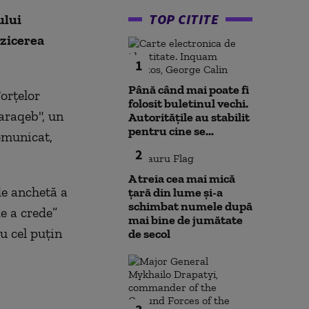
TOP CITITE
ului
rzicerea
1
Până când mai poate fi
orţelor
folosit buletinul vechi.
araqeb", un
Autoritățile au stabilit
pentru cine se...
omunicat,
2
A treia cea mai mică
de anchetă a
țară din lume și-a
schimbat numele după
e a crede”
mai bine de jumătate
u cel puţin
de secol