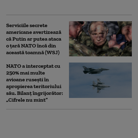
prezidenţiale
Serviciile secrete
americane avertizează
că Putin ar putea ataca
o țară NATO încă din
această toamnă (WSJ)
NATO a interceptat cu
250% mai multe
avioane rusești în
apropierea teritoriului
său. Bilanț îngrijorător:
„Cifrele nu mint”
Cel mai recent sondaj
de opinie: Câți
ucraineni susțin