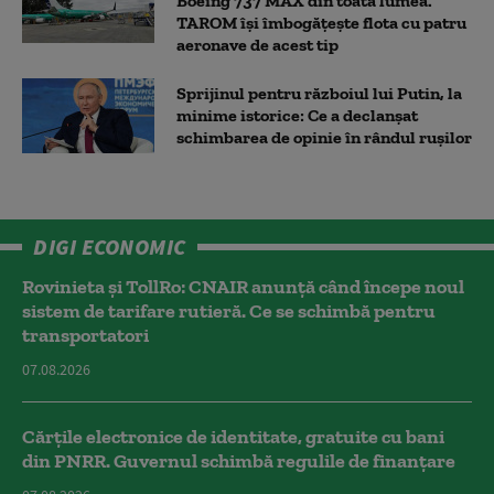
Boeing 737 MAX din toată lumea.
TAROM își îmbogățește flota cu patru
aeronave de acest tip
Sprijinul pentru războiul lui Putin, la
minime istorice: Ce a declanșat
schimbarea de opinie în rândul rușilor
DIGI ECONOMIC
Rovinieta și TollRo: CNAIR anunță când începe noul
sistem de tarifare rutieră. Ce se schimbă pentru
transportatori
07.08.2026
Cărțile electronice de identitate, gratuite cu bani
din PNRR. Guvernul schimbă regulile de finanțare