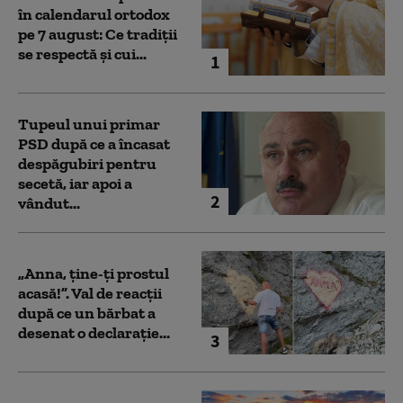
în calendarul ortodox
pe 7 august: Ce tradiții
se respectă și cui...
1
Tupeul unui primar
PSD după ce a încasat
despăgubiri pentru
secetă, iar apoi a
2
vândut...
„Anna, ţine-ţi prostul
acasă!”. Val de reacții
după ce un bărbat a
desenat o declarație...
3