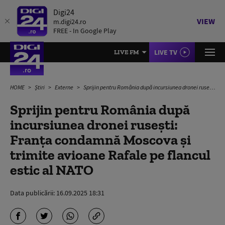
Digi24
VIEW
m.digi24.ro
FREE - In Google Play
LIVE TV
LIVE FM
HOME
Știri
Externe
Sprijin pentru România după incursiunea dronei rusești: Franța condamnă Moscova și trimite avioane Rafale pe flancul estic al NATO
Sprijin pentru România după
incursiunea dronei rusești:
Franța condamnă Moscova și
trimite avioane Rafale pe flancul
estic al NATO
Data publicării:
16.09.2025 18:31