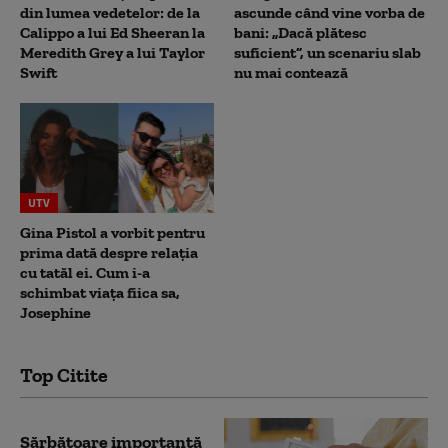
din lumea vedetelor: de la
ascunde când vine vorba de
Calippo a lui Ed Sheeran la
bani: „Dacă plătesc
Meredith Grey a lui Taylor
suficient”, un scenariu slab
Swift
nu mai contează
UTV
Gina Pistol a vorbit pentru
prima dată despre relația
cu tatăl ei. Cum i-a
schimbat viața fiica sa,
Josephine
Top Citite
Sărbătoare importantă