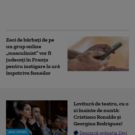
aderarea la UE și câți
sprijină intrarea în
NATO. Ambele
preferințe, în scădere
Zeci de bărbați de pe
un grup online
„masculinist” vor fi
judecați în Franța
pentru instigare la ură
împotriva femeilor
Lovitură de teatru, cu o
zi înainte de nuntă:
Cristiano Ronaldo și
Georgina Rodriguez!
DIGI SPORT
Descarcă aplicația Digi