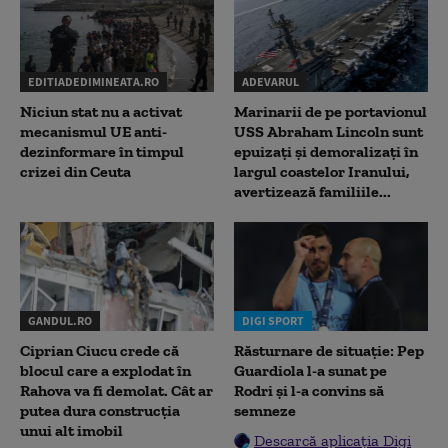
EDITIADEDIMINEATA.RO
ADEVARUL
Niciun stat nu a activat
Marinarii de pe portavionul
mecanismul UE anti-
USS Abraham Lincoln sunt
dezinformare în timpul
epuizați și demoralizați în
crizei din Ceuta
largul coastelor Iranului,
avertizează familiile...
GANDUL.RO
DIGI SPORT
Ciprian Ciucu crede că
Răsturnare de situație: Pep
blocul care a explodat în
Guardiola l-a sunat pe
Rahova va fi demolat. Cât ar
Rodri și l-a convins să
putea dura construcția
semneze
unui alt imobil
Descarcă aplicația Digi