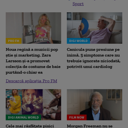
Sport
PRO FM
DIGI WORLD
Noua regină a muzicii pop
Canicula pune presiune pe
știe și marketing. Zara
inimă. 5 simptome care nu
Larsson și-a promovat
trebuie ignorate niciodată,
colecția de costume de baie
potrivit unui cardiolog
purtând-o chiar ea
Descarcă aplicația Pro FM
DIGI ANIMAL WORLD
FILM NOW
Cele mai răsfățate pisici
Morgan Freeman nu se