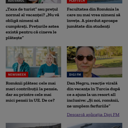
ADEVĂRUL
PLAYTECH
„Taxa de turist” sau prețul
Facultatea din România la
normal al vacanței? „Nu vă
care nu mai vrea nimeni să
obligă nimeni să
înveţe. A pierdut aproape
cumpărați. Prețurile astea
jumătate din studenţi
există pentru că cineva le
plătește”
NEWSWEEK
DIGI FM
Românii plătesc cele mai
Dan Negru, reacție virală
mari contribuții la pensie,
din vacanța în Turcia după
dar au printre cele mai
ce a ajuns la un resort all
mici pensii în UE. De ce?
inclusive: „Și noi, românii,
ne umplem farfuriile”
Descarcă aplicația Digi FM