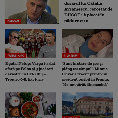
dosarul lui Cătălin
Avramescu, cercetat de
DIICOT: 'A plecat în
pădure cu o
CANCAN
FANATIK.RO
FILM NOW
E gata! Neluțu Varga i-a dat
"Sunt în stare de șoc și
afară pe Folha și 3 jucători
plâng tot timpul". Minnie
dezastru în CFR Cluj –
Driver a trecut printr-un
Tromso 0-5. Exclusiv
accident teribil în Franța:
"Ne-am târât din mașină"