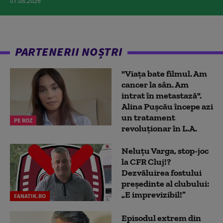
07.08.2026
PARTENERII NOȘTRI
"Viața bate filmul. Am
cancer la sân. Am
intrat în metastază".
Alina Pușcău începe azi
un tratament
PE ROZ
revoluționar în L.A.
Neluțu Varga, stop-joc
la CFR Cluj!?
Dezvăluirea fostului
președinte al clubului:
„E imprevizibil!”
FANATIK.RO
Episodul extrem din