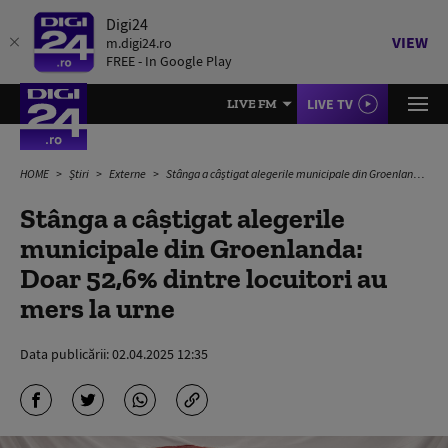
Digi24
VIEW
m.digi24.ro
FREE - In Google Play
LIVE TV
LIVE FM
HOME
Știri
Externe
Stânga a câștigat alegerile municipale din Groenlanda: Doar 52,6% dintre locuitori au mers la urne
Stânga a câștigat alegerile
municipale din Groenlanda:
Doar 52,6% dintre locuitori au
mers la urne
Data publicării:
02.04.2025 12:35