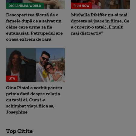
DIGI ANIMAL WORLD
FILM NOW
Descoperirea făcută de o
Michelle Pfeiffer nu-și mai
femeie după ce a salvat un
dorește să joace în filme. Ce
câine care urma sa fie
a cucerit-o total: „E mult
eutanasiat. Patrupedul are
mai distractiv”
o rasă extrem de rară
UTV
Gina Pistol a vorbit pentru
prima dată despre relația
cu tatăl ei. Cum i-a
schimbat viața fiica sa,
Josephine
Top Citite