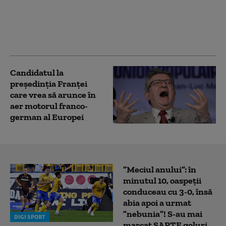
Un partid de stânga
vrea să-i aducă în
Germania pe migranții
din Ceuta
Candidatul la
președinția Franței
care vrea să arunce în
aer motorul franco-
german al Europei
”Meciul anului”: în
minutul 10, oaspeții
conduceau cu 3-0, însă
abia apoi a urmat
”nebunia”! S-au mai
DIGI SPORT
marcat ȘAPTE goluri