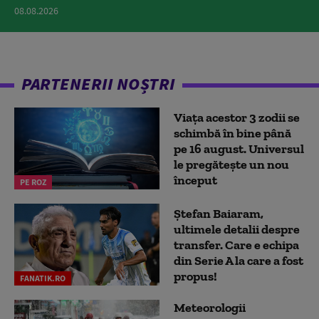
08.08.2026
PARTENERII NOȘTRI
Viața acestor 3 zodii se
schimbă în bine până
pe 16 august. Universul
le pregătește un nou
început
PE ROZ
Ștefan Baiaram,
ultimele detalii despre
transfer. Care e echipa
din Serie A la care a fost
propus!
FANATIK.RO
Meteorologii