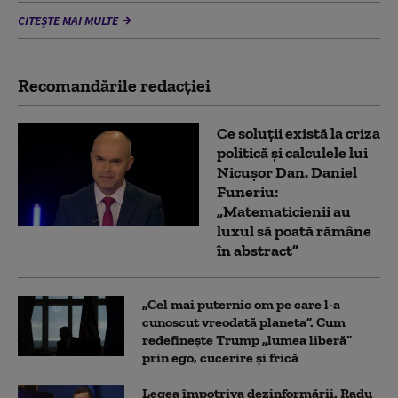
CITEȘTE MAI MULTE
Recomandările redacţiei
Ce soluții există la criza
politică și calculele lui
Nicușor Dan. Daniel
Funeriu:
„Matematicienii au
luxul să poată rămâne
în abstract”
„Cel mai puternic om pe care l-a
cunoscut vreodată planeta”. Cum
redefinește Trump „lumea liberă”
prin ego, cucerire și frică
Legea împotriva dezinformării. Radu