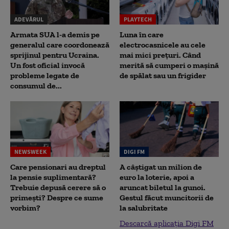
ADEVĂRUL
PLAYTECH
Armata SUA l-a demis pe
Luna în care
generalul care coordonează
electrocasnicele au cele
sprijinul pentru Ucraina.
mai mici prețuri. Când
Un fost oficial invocă
merită să cumperi o mașină
probleme legate de
de spălat sau un frigider
consumul de...
NEWSWEEK
DIGI FM
Care pensionari au dreptul
A câștigat un milion de
la pensie suplimentară?
euro la loterie, apoi a
Trebuie depusă cerere să o
aruncat biletul la gunoi.
primești? Despre ce sume
Gestul făcut muncitorii de
vorbim?
la salubritate
Descarcă aplicația Digi FM