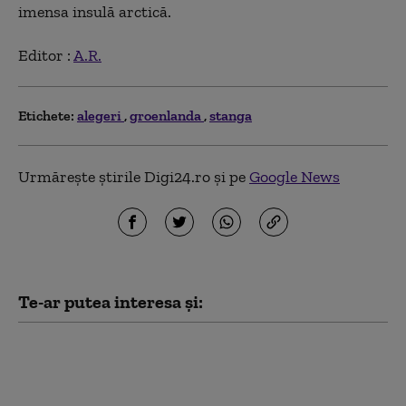
imensa insulă arctică.
Editor :
A.R.
Etichete:
alegeri
groenlanda
stanga
Urmărește știrile Digi24.ro și pe
Google News
Te-ar putea interesa și:
Groenlanda, sub
presiunea lui Trump. O
companie din Texas