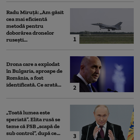
Radu Miruță: „Am găsit
cea mai eficientă
metodă pentru
doborârea dronelor
1
rusești...
Drona care a explodat
în Bulgaria, aproape de
România, a fost
identificată. Ce arată...
2
„Toată lumea este
speriată”. Elita rusă se
teme că FSB „scapă de
sub control”, după ce...
3