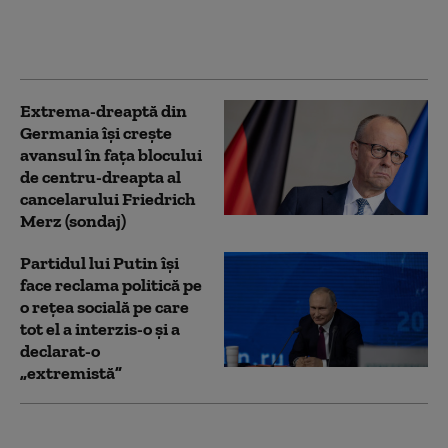
forțează limitele: foraj
petrolier fără acordul
autorităților locale
Extrema-dreaptă din
Germania îşi creşte
avansul în faţa blocului
de centru-dreapta al
cancelarului Friedrich
Merz (sondaj)
Partidul lui Putin își
face reclama politică pe
o rețea socială pe care
tot el a interzis-o și a
declarat-o
„extremistă”