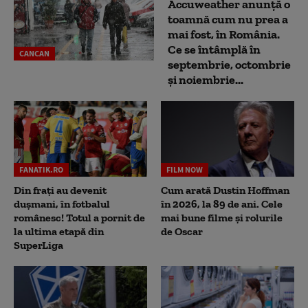
Accuweather anunță o
toamnă cum nu prea a
mai fost, în România.
Ce se întâmplă în
CANCAN
septembrie, octombrie
și noiembrie...
FANATIK.RO
FILM NOW
Din frați au devenit
Cum arată Dustin Hoffman
dușmani, în fotbalul
în 2026, la 89 de ani. Cele
românesc! Totul a pornit de
mai bune filme și rolurile
la ultima etapă din
de Oscar
SuperLiga