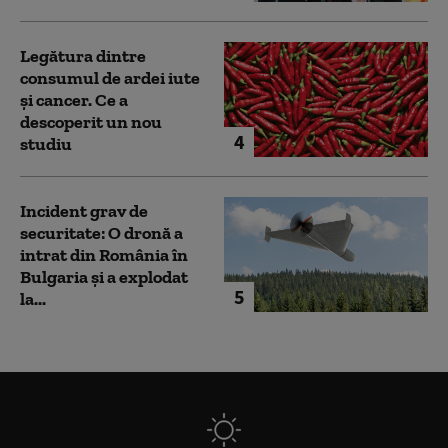
Legătura dintre
consumul de ardei iute
și cancer. Ce a
descoperit un nou
4
studiu
Incident grav de
securitate: O dronă a
intrat din România în
Bulgaria şi a explodat
5
la...