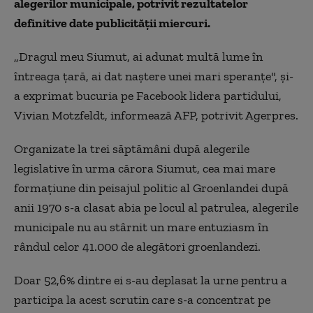
alegerilor municipale, potrivit rezultatelor
definitive date publicităţii miercuri.
„Dragul meu Siumut, ai adunat multă lume în
întreaga ţară, ai dat naştere unei mari speranţe", şi-
a exprimat bucuria pe Facebook lidera partidului,
Vivian Motzfeldt, informează AFP, potrivit Agerpres.
Organizate la trei săptămâni după alegerile
legislative în urma cărora Siumut, cea mai mare
formaţiune din peisajul politic al Groenlandei după
anii 1970 s-a clasat abia pe locul al patrulea, alegerile
municipale nu au stârnit un mare entuziasm în
rândul celor 41.000 de alegători groenlandezi.
Doar 52,6% dintre ei s-au deplasat la urne pentru a
participa la acest scrutin care s-a concentrat pe