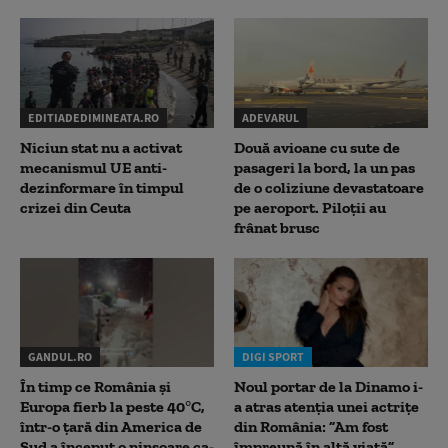
EDITIADEDIMINEATA.RO
ADEVARUL
Niciun stat nu a activat
Două avioane cu sute de
mecanismul UE anti-
pasageri la bord, la un pas
dezinformare în timpul
de o coliziune devastatoare
crizei din Ceuta
pe aeroport. Piloții au
frânat brusc
GANDUL.RO
DIGI SPORT
În timp ce România și
Noul portar de la Dinamo i-
Europa fierb la peste 40°C,
a atras atenția unei actrițe
într-o țară din America de
din România: ”Am fost
Sud a început o ninsoare ca-
împreună în altă viață”