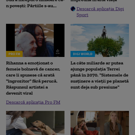
n povești: Pârtiile s-au...
Descarcă aplicația Digi
Sport
PRO FM
DIGI WORLD
Rihanna a emoționat o
La câte miliarde ar putea
femeie bolnavă de cancer,
ajunge populația Terrei
care îi spusese că arată
până în 2070. "Sistemele de
"îngrozitor" fără perucă.
susținere a vieții pe planetă
Răspunsul artistei a
sunt deja sub presiune"
devenit viral
Descarcă aplicația Pro FM