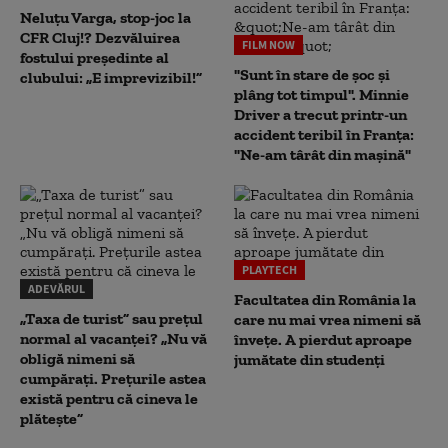
Neluțu Varga, stop-joc la
CFR Cluj!? Dezvăluirea
FILM NOW
fostului președinte al
"Sunt în stare de șoc și
clubului: „E imprevizibil!”
plâng tot timpul". Minnie
Driver a trecut printr-un
accident teribil în Franța:
"Ne-am târât din mașină"
PLAYTECH
ADEVĂRUL
Facultatea din România la
„Taxa de turist” sau prețul
care nu mai vrea nimeni să
normal al vacanței? „Nu vă
înveţe. A pierdut aproape
obligă nimeni să
jumătate din studenţi
cumpărați. Prețurile astea
există pentru că cineva le
plătește”