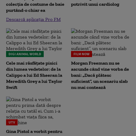
colecția de costume de baie
potrivit unui cardiolog
purtând-o chiar ea
Descarcă aplicația Pro FM
DIGI ANIMAL WORLD
FILM NOW
Cele mai răsfățate pisici
Morgan Freeman nu se
din lumea vedetelor: de la
ascunde când vine vorba de
Calippo a lui Ed Sheeran la
bani: „Dacă plătesc
Meredith Grey a lui Taylor
suficient”, un scenariu slab
Swift
nu mai contează
UTV
Gina Pistol a vorbit pentru