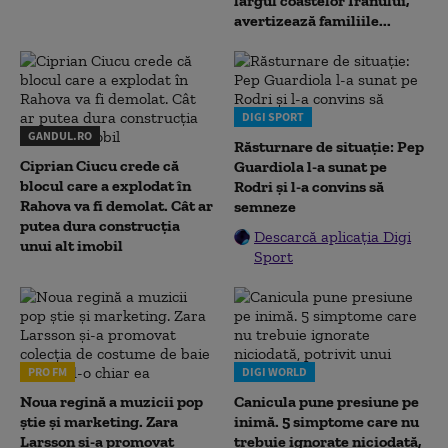
largul coastelor Iranului,
avertizează familiile...
DIGI SPORT
GANDUL.RO
Răsturnare de situație: Pep
Ciprian Ciucu crede că
Guardiola l-a sunat pe
blocul care a explodat în
Rodri și l-a convins să
Rahova va fi demolat. Cât ar
semneze
putea dura construcția
Descarcă aplicația Digi
unui alt imobil
Sport
PRO FM
DIGI WORLD
Noua regină a muzicii pop
Canicula pune presiune pe
știe și marketing. Zara
inimă. 5 simptome care nu
Larsson și-a promovat
trebuie ignorate niciodată,