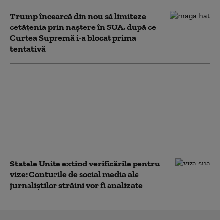
Trump încearcă din nou să limiteze
cetățenia prin naștere în SUA, după ce
Curtea Supremă i-a blocat prima
tentativă
SUA impun noi
sancţiuni împotriva
Cubei. Marco Rubio:
„Nu vom tolera
operaţiuni ostile la uşa
noastră”
Statele Unite extind verificările pentru
vize: Conturile de social media ale
jurnaliștilor străini vor fi analizate