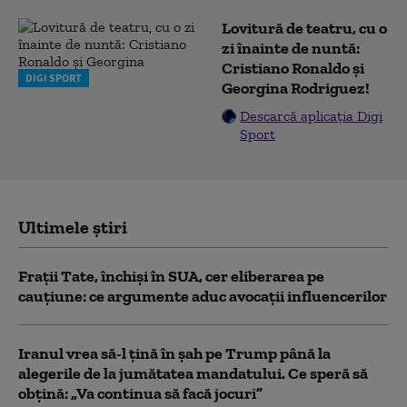
Lovitură de teatru, cu o
zi înainte de nuntă:
Cristiano Ronaldo și
DIGI SPORT
Georgina Rodriguez!
Descarcă aplicația Digi
Sport
Ultimele știri
Frații Tate, închiși în SUA, cer eliberarea pe
cauțiune: ce argumente aduc avocații influencerilor
Iranul vrea să-l țină în șah pe Trump până la
alegerile de la jumătatea mandatului. Ce speră să
obțină: „Va continua să facă jocuri”