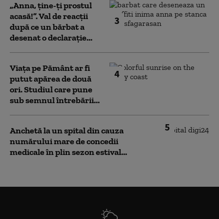
„Anna, ţine-ţi prostul
acasă!”. Val de reacții
3
după ce un bărbat a
desenat o declarație...
Viața pe Pământ ar fi
4
putut apărea de două
ori. Studiul care pune
sub semnul întrebării...
5
Anchetă la un spital din cauza
numărului mare de concedii
medicale în plin sezon estival...