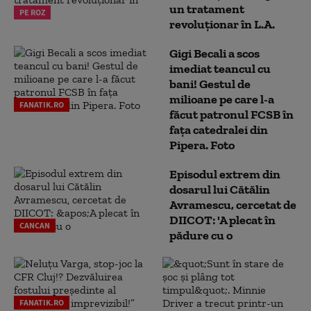
un tratament
PE ROZ
revoluționar în L.A.
Gigi Becali a scos
imediat teancul cu
bani! Gestul de
milioane pe care l-a
FANATIK.RO
făcut patronul FCSB în
fața catedralei din
Pipera. Foto
Episodul extrem din
dosarul lui Cătălin
Avramescu, cercetat de
DIICOT: 'A plecat în
CANCAN
pădure cu o
FANATIK.RO