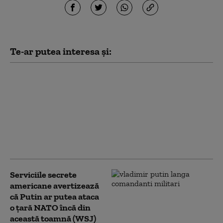
Te-ar putea interesa și:
Noi măsuri ale
administrației Trump
împotriva
universităților:
Investigații privind
admiterea și protestele
pro-palestiniene
Serviciile secrete
americane avertizează
că Putin ar putea ataca
o țară NATO încă din
această toamnă (WSJ)