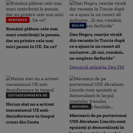
NEWSWEEK
DIGI FM
Românii plătesc cele mai
Dan Negru, reacție virală
mari contribuții la pensie,
din vacanța în Turcia după
dar au printre cele mai
ce a ajuns la un resort all
mici pensii în UE. De ce?
inclusive: „Și noi, românii,
ne umplem farfuriile”
Descarcă aplicația Digi FM
EDITIADEDIMINEATA.RO
Niciun stat nu a activat
ADEVARUL
mecanismul UE anti-
Marinarii de pe portavionul
dezinformare în timpul
USS Abraham Lincoln sunt
crizei din Ceuta
epuizați și demoralizați în