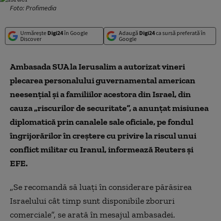
Foto: Profimedia
Urmărește
Digi24
în Google
Adaugă
Digi24
ca sursă preferată în
Discover
Google
Ambasada SUA la Ierusalim a autorizat vineri
plecarea personalului guvernamental american
neesenţial şi a familiilor acestora din Israel, din
cauza „riscurilor de securitate”, a anunţat misiunea
diplomatică prin canalele sale oficiale, pe fondul
îngrijorărilor în creştere cu privire la riscul unui
conflict militar cu Iranul, informează Reuters şi
EFE.
„Se recomandă să luaţi în considerare părăsirea
Israelului cât timp sunt disponibile zboruri
comerciale”, se arată în mesajul ambasadei.