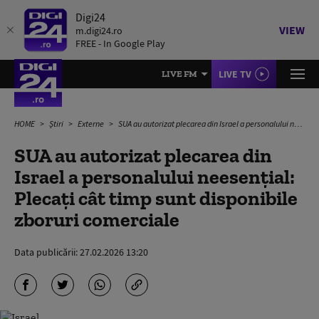
Digi24
VIEW
m.digi24.ro
FREE - In Google Play
LIVE TV
LIVE FM
HOME
Știri
Externe
SUA au autorizat plecarea din Israel a personalului neesenţial: Plecați cât timp sunt disponibile zboruri comerciale
SUA au autorizat plecarea din
Israel a personalului neesenţial:
Plecați cât timp sunt disponibile
zboruri comerciale
Data publicării:
27.02.2026 13:20