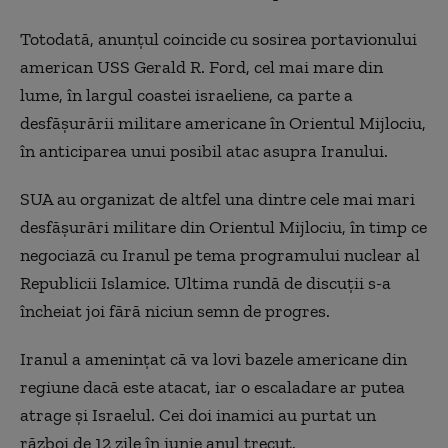
Totodată, anunţul coincide cu sosirea portavionului
american USS Gerald R. Ford, cel mai mare din
lume, în largul coastei israeliene, ca parte a
desfăşurării militare americane în Orientul Mijlociu,
în anticiparea unui posibil atac asupra Iranului.
SUA au organizat de altfel una dintre cele mai mari
desfăşurări militare din Orientul Mijlociu, în timp ce
negociază cu Iranul pe tema programului nuclear al
Republicii Islamice. Ultima rundă de discuţii s-a
încheiat joi fără niciun semn de progres.
Iranul a ameninţat că va lovi bazele americane din
regiune dacă este atacat, iar o escaladare ar putea
atrage şi Israelul. Cei doi inamici au purtat un
război de 12 zile în iunie anul trecut.