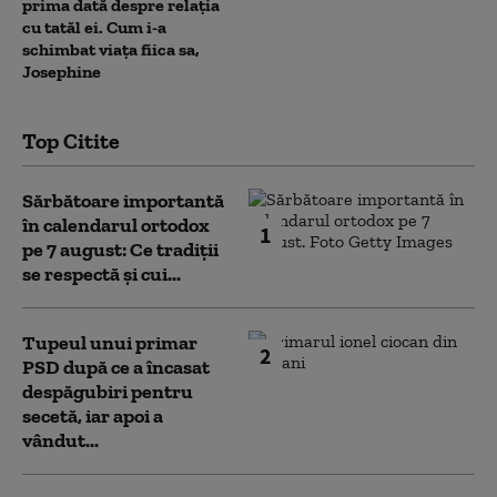
prima dată despre relația
cu tatăl ei. Cum i-a
schimbat viața fiica sa,
Josephine
Top Citite
Sărbătoare importantă
în calendarul ortodox
1
pe 7 august: Ce tradiții
se respectă și cui...
Tupeul unui primar
2
PSD după ce a încasat
despăgubiri pentru
secetă, iar apoi a
vândut...