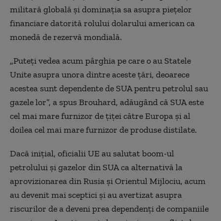
militară globală şi dominaţia sa asupra pieţelor
financiare datorită rolului dolarului american ca
monedă de rezervă mondială.
„Puteţi vedea acum pârghia pe care o au Statele
Unite asupra unora dintre aceste ţări, deoarece
acestea sunt dependente de SUA pentru petrolul sau
gazele lor”, a spus Brouhard, adăugând că SUA este
cel mai mare furnizor de ţiţei către Europa şi al
doilea cel mai mare furnizor de produse distilate.
Dacă iniţial, oficialii UE au salutat boom-ul
petrolului şi gazelor din SUA ca alternativă la
aprovizionarea din Rusia şi Orientul Mijlociu, acum
au devenit mai sceptici şi au avertizat asupra
riscurilor de a deveni prea dependenţi de companiile