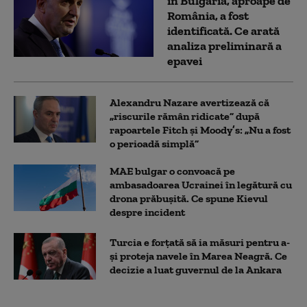
în Bulgaria, aproape de
România, a fost
identificată. Ce arată
analiza preliminară a
epavei
Alexandru Nazare avertizează că
„riscurile rămân ridicate” după
rapoartele Fitch și Moody’s: „Nu a fost
o perioadă simplă”
MAE bulgar o convoacă pe
ambasadoarea Ucrainei în legătură cu
drona prăbuşită. Ce spune Kievul
despre incident
Turcia e forțată să ia măsuri pentru a-
și proteja navele în Marea Neagră. Ce
decizie a luat guvernul de la Ankara