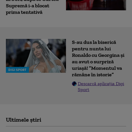
Supremă i-a blocat
prima tentativă
S-au dus la biserică
pentru nunta lui
Ronaldo cu Georgina și
au avut o surpriză
uriașă! ”Momentul va
DIGI SPORT
rămâne în istorie”
Descarcă aplicația Digi
Sport
Ultimele știri