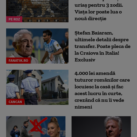
uriaș pentru 3 zodii.
Viața lor poate lua o
nouă direcție
PE ROZ
Ștefan Baiaram,
ultimele detalii despre
transfer. Poate pleca de
la Craiova în Italia!
Exclusiv
FANATIK.RO
4.000 lei amendă
tuturor românilor care
locuiesc la casă și fac
acest lucru în curte,
crezând că nu îi vede
CANCAN
nimeni