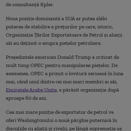
de consultanţă Kpler.
Noua poziţie dominantă a SUA ar putea slăbi
puterea de stabilire a preţurilor pe care, istoric,
Organizaţia Ţărilor Exportatoare de Petrol şi aliaţii
săi au deţinut-o asupra pieţelor petroliere.
Preşedintele american Donald Trump a criticat de
mult timp OPEC pentru manipularea pieţelor. De
asemenea, OPEC a primit o lovitură serioasă în luna
mai, când unul dintre cei mai mari membri ai săi,
Emiratele Arabe Unite
, a părăsit organizaţia după
aproape 60 de ani.
Cea mai mare poziţie de exportator de petrol va
oferi Washingtonului o nouă pârghie puternică în
discuţiile cu aliaţii şi rivalii, pe lângă supremaţia sa