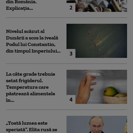
din România.
2
Explicația...
Nivelul scăzut al
Dunării a scos la iveală
Podul lui Constantin,
din timpul Imperiului...
3
La câte grade trebuie
setat frigiderul.
Temperatura care
păstrează alimentele
4
în...
„Toată lumea este
speriată”. Elita rusă se