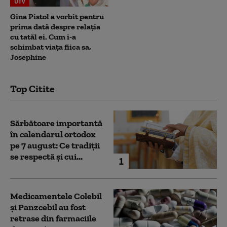
UTV
Gina Pistol a vorbit pentru
prima dată despre relația
cu tatăl ei. Cum i-a
schimbat viața fiica sa,
Josephine
Top Citite
Sărbătoare importantă
în calendarul ortodox
pe 7 august: Ce tradiții
se respectă și cui...
1
Medicamentele Colebil
și Panzcebil au fost
retrase din farmaciile