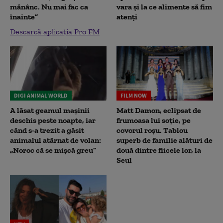
mănânc. Nu mai fac ca
vara și la ce alimente să fim
înainte”
atenți
Descarcă aplicația Pro FM
DIGI ANIMAL WORLD
FILM NOW
A lăsat geamul mașinii
Matt Damon, eclipsat de
deschis peste noapte, iar
frumoasa lui soție, pe
când s-a trezit a găsit
covorul roșu. Tablou
animalul atârnat de volan:
superb de familie alături de
„Noroc că se mișcă greu”
două dintre fiicele lor, la
Seul