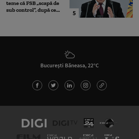
teme că FSB „scapă de
sub control”, după ce...
5
București Băneasa, 22°C