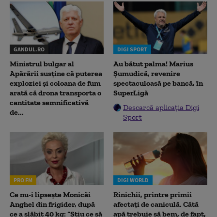
GANDUL.RO
DIGI SPORT
Ministrul bulgar al
Au bătut palma! Marius
Apărării susține că puterea
Șumudică, revenire
exploziei și coloana de fum
spectaculoasă pe bancă, în
arată că drona transporta o
SuperLigă
cantitate semnificativă
Descarcă aplicația Digi
de...
Sport
PRO FM
DIGI WORLD
Ce nu-i lipsește Monicăi
Rinichii, printre primii
Anghel din frigider, după
afectați de caniculă. Câtă
ce a slăbit 40 kg: “Știu ce să
apă trebuie să bem, de fapt,