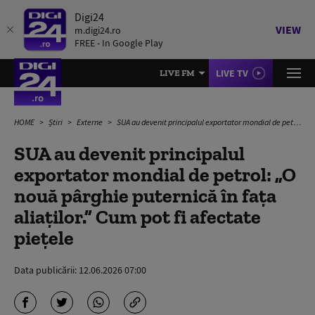
Digi24
VIEW
m.digi24.ro
FREE - In Google Play
LIVE TV
LIVE FM
HOME
Știri
Externe
SUA au devenit principalul exportator mondial de petrol: „O nouă pârghie puternică în fața aliaților.” Cum pot fi afectate piețele
SUA au devenit principalul
exportator mondial de petrol: „O
nouă pârghie puternică în fața
aliaților.” Cum pot fi afectate
piețele
Data publicării:
12.06.2026 07:00