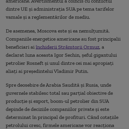
americane. Avertismentul a coincis cu conflictul
dintre UE şi administraţia SUA pe tema tarifelor
vamale şi a reglementărilor de mediu.
De asemenea, Moscova este şi ea nemulţumită.
Companiile energetice americane au fost principalii
beneficiari ai
închiderii Strâmtorii Ormuz
, a
declarat luna aceasta Igor Sechin, şeful gigantului
petrolier Rosneft şi unul dintre cei mai apropiaţi
aliaţi ai preşedintelui Vladimir Putin.
Spre deosebire de Arabia Saudită şi Rusia, unde
guvernele stabilesc total sau parţial obiective de
producţie şi export, boom-ul petrolier din SUA
depinde de deciziile companiilor private şi este
determinat în principal de profituri. Când cotaţiile
petrolului cresc, firmele americane vor reacţiona