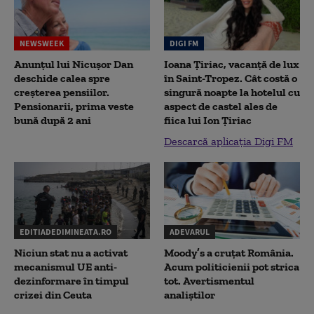
NEWSWEEK
DIGI FM
Anunțul lui Nicușor Dan
Ioana Țiriac, vacanță de lux
deschide calea spre
în Saint-Tropez. Cât costă o
creșterea pensiilor.
singură noapte la hotelul cu
Pensionarii, prima veste
aspect de castel ales de
bună după 2 ani
fiica lui Ion Țiriac
Descarcă aplicația Digi FM
EDITIADEDIMINEATA.RO
ADEVARUL
Niciun stat nu a activat
Moody’s a cruțat România.
mecanismul UE anti-
Acum politicienii pot strica
dezinformare în timpul
tot. Avertismentul
crizei din Ceuta
analiștilor