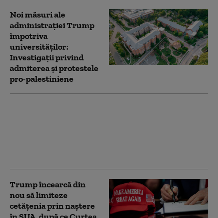
Noi măsuri ale
administrației Trump
împotriva
universităților:
Investigații privind
admiterea și protestele
pro-palestiniene
Serviciile secrete
americane avertizează
că Putin ar putea ataca
o țară NATO încă din
această toamnă (WSJ)
Trump încearcă din
nou să limiteze
cetățenia prin naștere
în SUA, după ce Curtea