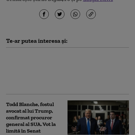
Te-ar putea interesa și:
Iranul pune o condiție
Statelor Unite pentru
deblocarea Strâmtorii
Ormuz
Todd Blanche, fostul
avocat al lui Trump,
confirmat procuror
general al SUA. Vot la
limită în Senat