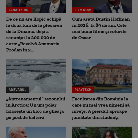
FANATIK.RO
FILM NOW
De ce nu are Kopic echipă
Cum arată Dustin Hoffman
la două luni de la plecarea
în 2026, la 89 de ani. Cele
de la Dinamo, deși a
mai bune filme și rolurile
renunțat la 200.000 de
de Oscar
euro: „Rezolvă Anamaria
Prodan în 2...
ADEVĂRUL
PLAYTECH
„Antrenamentul” sezonului
Facultatea din România la
în Arctica: Un urs polar
care nu mai vrea nimeni să
folosește un bloc de gheață
înveţe. A pierdut aproape
pe post de halteră
jumătate din studenţi