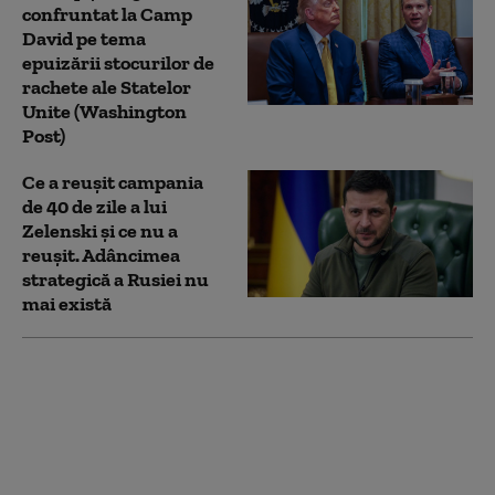
confruntat la Camp
David pe tema
epuizării stocurilor de
rachete ale Statelor
Unite (Washington
Post)
Ce a reușit campania
de 40 de zile a lui
Zelenski și ce nu a
reușit. Adâncimea
strategică a Rusiei nu
mai există
Ministrul de externe
britanic a refuzat să
răspundă la
Washington dacă îl mai
consideră pe Trump
„idiot, rasist şi