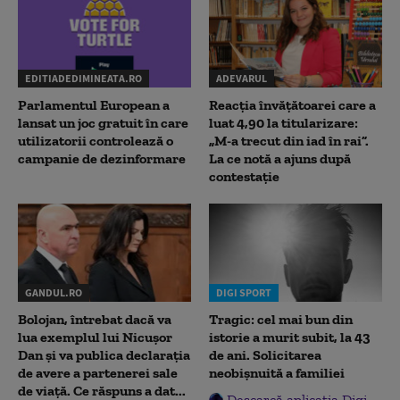
EDITIADEDIMINEATA.RO
ADEVARUL
Parlamentul European a
Reacția învățătoarei care a
lansat un joc gratuit în care
luat 4,90 la titularizare:
utilizatorii controlează o
„M-a trecut din iad în rai”.
campanie de dezinformare
La ce notă a ajuns după
contestație
GANDUL.RO
DIGI SPORT
Bolojan, întrebat dacă va
Tragic: cel mai bun din
lua exemplul lui Nicușor
istorie a murit subit, la 43
Dan și va publica declarația
de ani. Solicitarea
de avere a partenerei sale
neobișnuită a familiei
de viață. Ce răspuns a dat...
Descarcă aplicația Digi