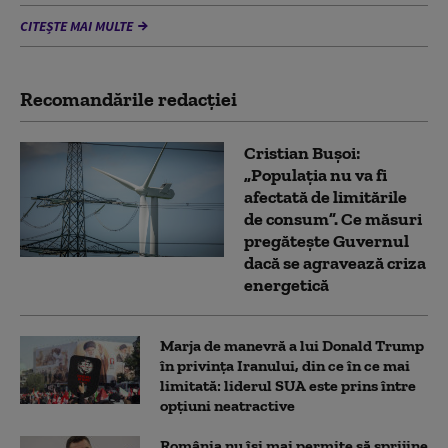
CITEȘTE MAI MULTE
Recomandările redacţiei
Cristian Bușoi:
„Populația nu va fi
afectată de limitările
de consum”. Ce măsuri
pregătește Guvernul
dacă se agravează criza
energetică
Marja de manevră a lui Donald Trump
în privința Iranului, din ce în ce mai
limitată: liderul SUA este prins între
opțiuni neatractive
România nu își mai permite să sprijine