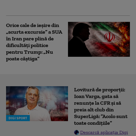
misogin”
Orice cale de ieșire din
„scurta excursie” a SUA
în Iran pare plină de
dificultăți politice
pentru Trump: „Nu
poate câștiga”
Lovitură de proporții:
Ioan Varga, gata să
renunțe la CFR și să
preia alt club din
SuperLigă: ”Acolo sunt
DIGI SPORT
toate condițiile”
Descarcă aplicația Digi