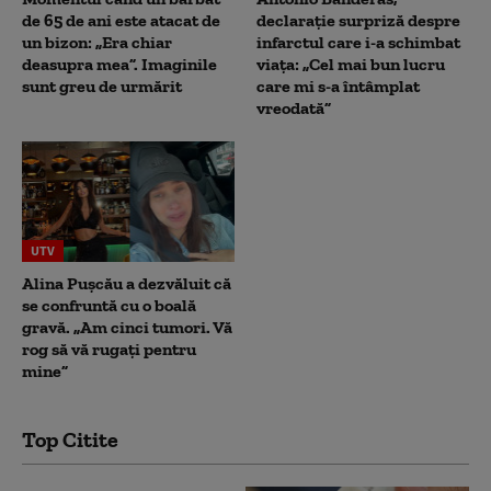
de 65 de ani este atacat de
declarație surpriză despre
un bizon: „Era chiar
infarctul care i-a schimbat
deasupra mea”. Imaginile
viața: „Cel mai bun lucru
sunt greu de urmărit
care mi s-a întâmplat
vreodată”
UTV
Alina Pușcău a dezvăluit că
se confruntă cu o boală
gravă. „Am cinci tumori. Vă
rog să vă rugați pentru
mine”
Top Citite