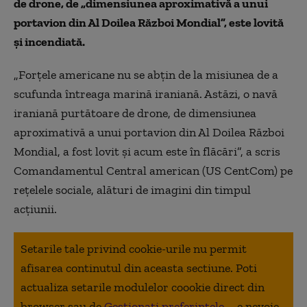
de drone, de „dimensiunea aproximativă a unui
portavion din Al Doilea Război Mondial”, este lovită
și incendiată.
„Forțele americane nu se abțin de la misiunea de a
scufunda întreaga marină iraniană. Astăzi, o navă
iraniană purtătoare de drone, de dimensiunea
aproximativă a unui portavion din Al Doilea Război
Mondial, a fost lovit și acum este în flăcări”, a scris
Comandamentul Central american (US CentCom) pe
rețelele sociale, alături de imagini din timpul
acțiunii.
Setarile tale privind cookie-urile nu permit
afisarea continutul din aceasta sectiune. Poti
actualiza setarile modulelor coookie direct din
browser sau de
Gestionați preferințele
– e nevoie