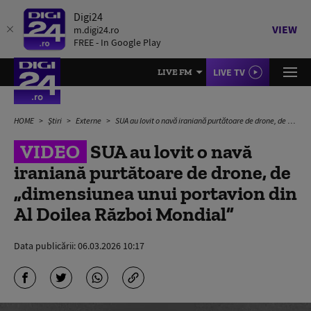
Digi24
VIEW
m.digi24.ro
FREE - In Google Play
LIVE TV
LIVE FM
HOME
Știri
Externe
SUA au lovit o navă iraniană purtătoare de drone, de „dimensiunea unui portavion din Al Doilea Război Mondial”
VIDEO
SUA au lovit o navă
iraniană purtătoare de drone, de
„dimensiunea unui portavion din
Al Doilea Război Mondial”
Data publicării:
06.03.2026 10:17