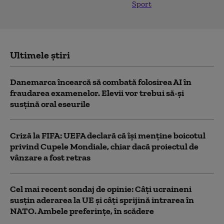
Sport
Ultimele știri
Danemarca încearcă să combată folosirea AI în
fraudarea examenelor. Elevii vor trebui să-şi
susţină oral eseurile
Criză la FIFA: UEFA declară că îşi menţine boicotul
privind Cupele Mondiale, chiar dacă proiectul de
vânzare a fost retras
Cel mai recent sondaj de opinie: Câți ucraineni
susțin aderarea la UE și câți sprijină intrarea în
NATO. Ambele preferințe, în scădere