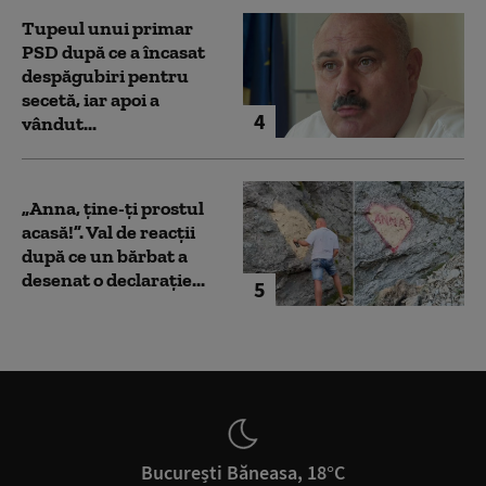
Tupeul unui primar
PSD după ce a încasat
despăgubiri pentru
secetă, iar apoi a
4
vândut...
„Anna, ţine-ţi prostul
acasă!”. Val de reacții
după ce un bărbat a
desenat o declarație...
5
București Băneasa, 18°C