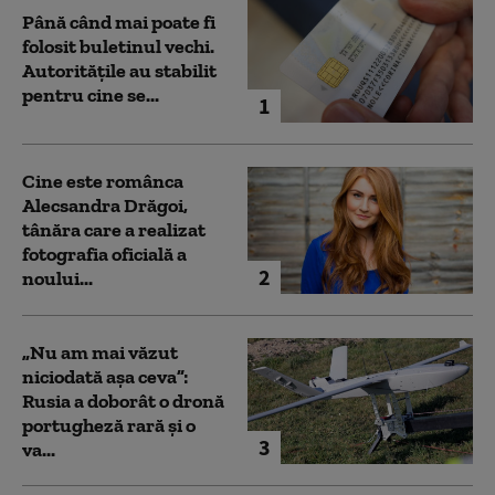
Până când mai poate fi
folosit buletinul vechi.
Autoritățile au stabilit
pentru cine se...
1
Cine este românca
Alecsandra Drăgoi,
tânăra care a realizat
fotografia oficială a
2
noului...
„Nu am mai văzut
niciodată așa ceva”:
Rusia a doborât o dronă
portugheză rară și o
3
va...