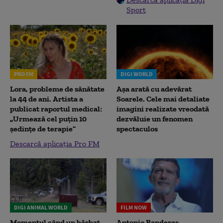
Sport
PRO FM
DIGI WORLD
Lora, probleme de sănătate
Așa arată cu adevărat
la 44 de ani. Artista a
Soarele. Cele mai detaliate
publicat raportul medical:
imagini realizate vreodată
„Urmează cel puțin 10
dezvăluie un fenomen
ședințe de terapie”
spectaculos
Descarcă aplicația Pro FM
DIGI ANIMAL WORLD
FILM NOW
Momentul când un bărbat
Antonio Banderas,