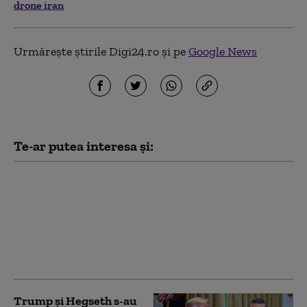
drone iran
Urmărește știrile Digi24.ro și pe
Google News
Te-ar putea interesa și:
Trump spune cum a
oprit Iranul „cel mai
mare atac” al SUA de
după cel de-Al Doilea
Război Mondial: „Eram
pregătiți”
Trump şi Hegseth s-au