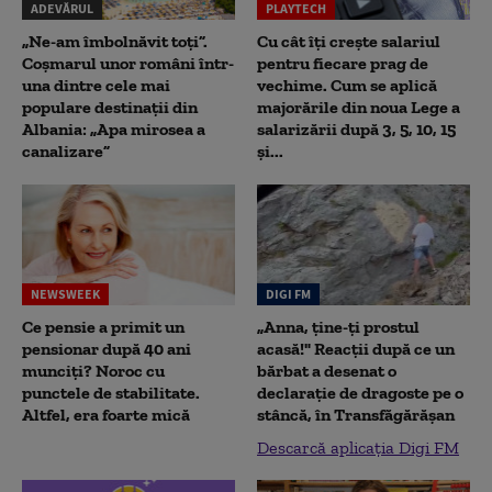
ADEVĂRUL
PLAYTECH
„Ne-am îmbolnăvit toți”.
Cu cât îți crește salariul
Coșmarul unor români într-
pentru fiecare prag de
una dintre cele mai
vechime. Cum se aplică
populare destinații din
majorările din noua Lege a
Albania: „Apa mirosea a
salarizării după 3, 5, 10, 15
canalizare”
și...
NEWSWEEK
DIGI FM
Ce pensie a primit un
„Anna, ţine-ţi prostul
pensionar după 40 ani
acasă!" Reacţii după ce un
munciți? Noroc cu
bărbat a desenat o
punctele de stabilitate.
declaraţie de dragoste pe o
Altfel, era foarte mică
stâncă, în Transfăgărăşan
Descarcă aplicația Digi FM