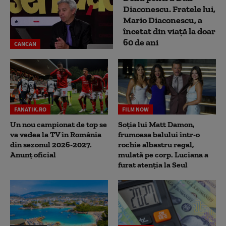
Diaconescu. Fratele lui,
Mario Diaconescu, a
încetat din viață la doar
60 de ani
CANCAN
FANATIK.RO
FILM NOW
Un nou campionat de top se
Soția lui Matt Damon,
va vedea la TV în România
frumoasa balului într-o
din sezonul 2026-2027.
rochie albastru regal,
Anunț oficial
mulată pe corp. Luciana a
furat atenția la Seul