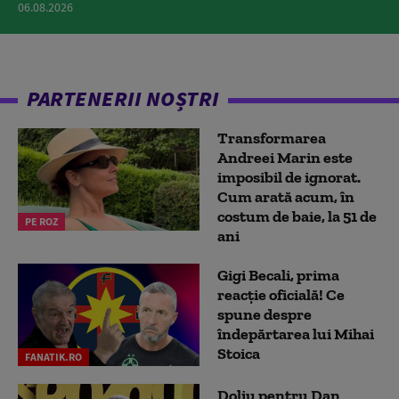
06.08.2026
PARTENERII NOȘTRI
Transformarea
Andreei Marin este
imposibil de ignorat.
Cum arată acum, în
costum de baie, la 51 de
PE ROZ
ani
Gigi Becali, prima
reacție oficială! Ce
spune despre
îndepărtarea lui Mihai
Stoica
FANATIK.RO
Doliu pentru Dan