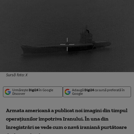
Sursă foto: X
Urmărește
Digi24
în Google
Adaugă
Digi24
ca sursă preferată în
Discover
Google
Armata americană a publicat noi imagini din timpul
operațiunilor împotriva Iranului. În una din
înregistrări se vede cum o navă iraniană purtătoare