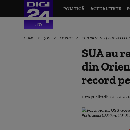
POLITICĂ
ACTUALITATE
E
HOME
Știri
Externe
SUA au retras portavionul US
SUA au re
din Orien
record p
Data publicării:
06.05.2026 1
Portavionul USS Gerald R. Fo