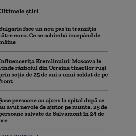
Ultimele știri
Bulgaria face un nou pas în tranziţia
către euro. Ce se schimbă începând de
mâine
Influencerița Kremlinului: Moscova le
vinde războiul din Ucraina tinerilor ruși
prin soția de 25 de ani a unui soldat de pe
front
Șase persoane au ajuns la spital după ce
au avut nevoie de ajutor pe munte. 25 de
persoane salvate de Salvamont în 24 de
ore