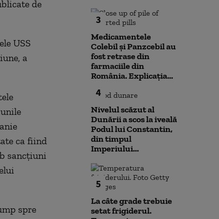
ublicate de
3
Medicamentele
nele USS
Colebil și Panzcebil au
fost retrase din
iune, a
farmaciile din
România. Explicația...
4
tele
Nivelul scăzut al
unile
Dunării a scos la iveală
anie
Podul lui Constantin,
din timpul
ate ca fiind
Imperiului...
ub sancţiuni
elui
5
La câte grade trebuie
rump spre
setat frigiderul.