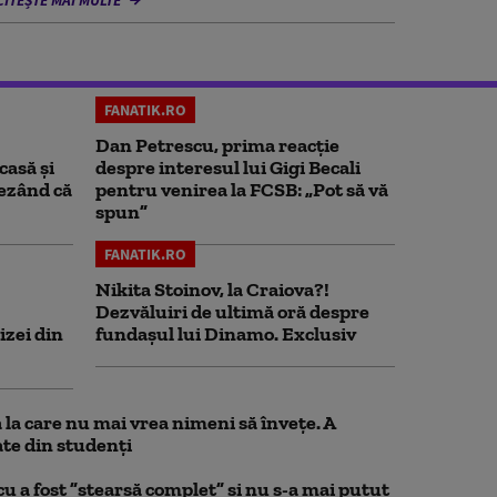
CITEȘTE MAI MULTE
FANATIK.RO
Dan Petrescu, prima reacție
casă și
despre interesul lui Gigi Becali
rezând că
pentru venirea la FCSB: „Pot să vă
spun”
FANATIK.RO
Nikita Stoinov, la Craiova?!
Dezvăluiri de ultimă oră despre
izei din
fundașul lui Dinamo. Exclusiv
la care nu mai vrea nimeni să înveţe. A
te din studenţi
a fost ”ștearsă complet” și nu s-a mai putut