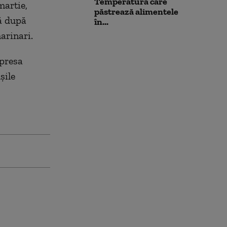
Temperatura care
martie,
păstrează alimentele
ă după
în...
arinari.
 presa
şile