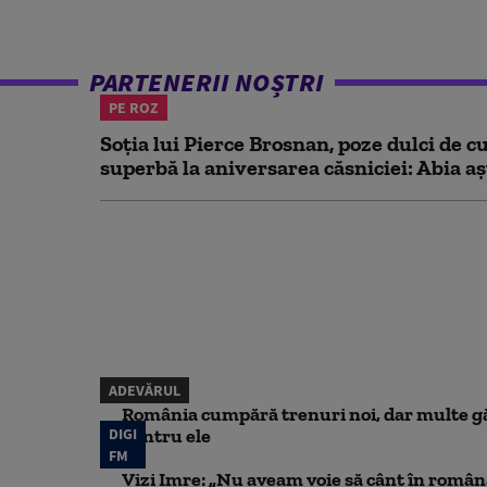
PARTENERII NOȘTRI
PE ROZ
Soția lui Pierce Brosnan, poze dulci de cu
superbă la aniversarea căsniciei: Abia aș
ADEVĂRUL
România cumpără trenuri noi, dar multe gă
DIGI
pentru ele
FM
Vizi Imre: „Nu aveam voie să cânt în român