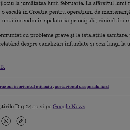
lociu la jumătatea lunii februarie. La sfârşitul lunii 
 o escală în Croaţia pentru operaţiuni de mentenanţ
 unui incendiu în spălătoria principală, rănind doi m
nfruntat cu probleme grave şi la istalaţiile sanitare,
elatând despre canalizări înfundate şi cozi lungi la u
.B.
razboi in orientul mijlociu
portavionul uss gerald ford
tirile Digi24.ro și pe
Google News