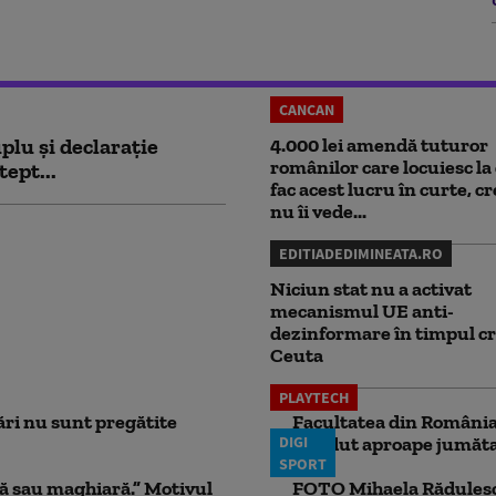
CANCAN
plu și declarație
4.000 lei amendă tuturor
românilor care locuiesc la 
tept...
fac acest lucru în curte, c
nu îi vede...
EDITIADEDIMINEATA.RO
Niciun stat nu a activat
mecanismul UE anti-
dezinformare în timpul cr
Ceuta
PLAYTECH
ri nu sunt pregătite
Facultatea din România 
DIGI
pierdut aproape jumăta
SPORT
ă sau maghiară.” Motivul
FOTO Mihaela Rădulescu 