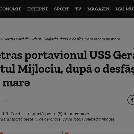
CONOMIE
EXTERNE
SPORT
TV
MAGAZIN
MAI MU
S Gerald Ford din Orientul Mijlociu, după o desfășurare record pe mare
tras portavionul USS Ger
tul Mijlociu, după o desfă
e mare
8:55
rd transportă peste 75 de aeronave. Sursa foto: Profimedia Images