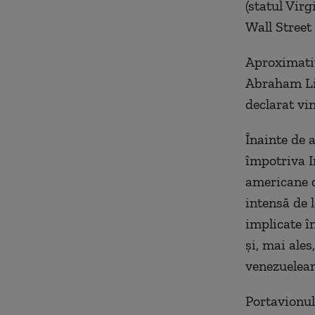
(statul Virg
Wall Street
Aproximativ
Abraham Lin
declarat vi
Înainte de a
împotriva I
americane 
intensă de 
implicate în
şi, mai ales
venezuelean
Portavionul