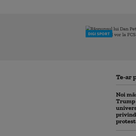
DIGI SPORT
Te-ar p
Noi măs
Trump 
univers
privind
protest