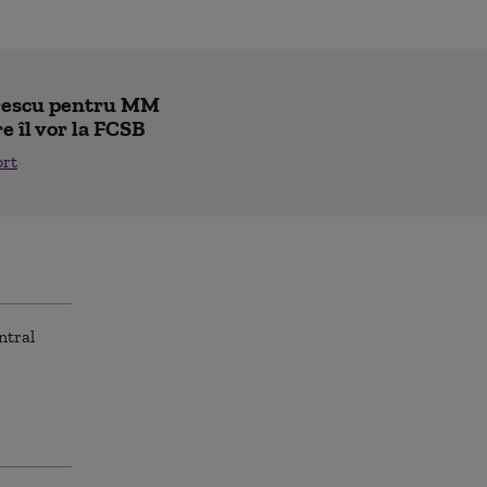
trescu pentru MM
re îl vor la FCSB
ort