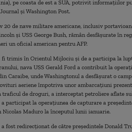
inia), pe coasta de est a SUA, potrivit informaţiilor p
 Journal şi Washington Post.
 20 de nave militare americane, inclusiv portavioa
coln şi USS George Bush, rămân desfăşurate în reg
neri un oficial american pentru AFP.
 fi trimis în Orientul Mijlociu şi de a participa la lup
ranului, nava USS Gerald Ford a contribuit la operaţi
din Caraibe, unde Washingtonul a desfăşurat o camp
lovituri aeriene împotriva unor ambarcaţiuni prezent
 traficul de droguri, a interceptat petroliere aflate s
, a participat la operaţiunea de capturare a preşedint
 Nicolas Maduro la începutul lunii ianuarie.
 a fost redirecţionat de către preşedintele Donald T