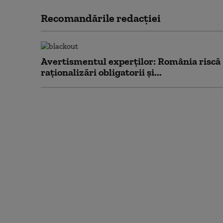
Recomandările redacţiei
Avertismentul experților: România riscă
raționalizări obligatorii și...