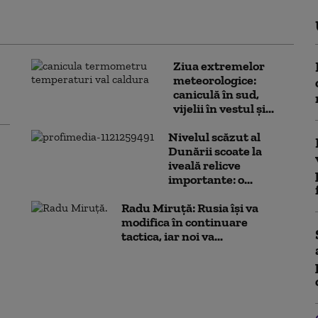
Ziua extremelor
meteorologice:
caniculă în sud,
vijelii în vestul și...
Nivelul scăzut al
Dunării scoate la
iveală relicve
importante: o...
Radu Miruță: Rusia își va
modifica în continuare
tactica, iar noi va...