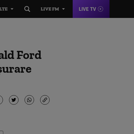
LIVE TV
LTE
LIVE FM
ald Ford
șurare