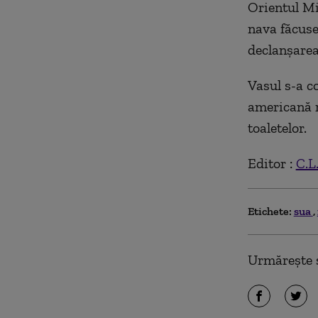
Orientul Mij
nava făcuse
declanşarea
Vasul s-a co
americană r
toaletelor.
Editor :
C.L
Etichete:
sua
Urmărește ș