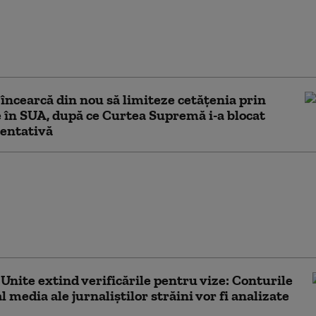
ile secrete americane
ează că Putin ar putea
 țară NATO încă din
ă toamnă (WSJ)
ncearcă din nou să limiteze cetățenia prin
 în SUA, după ce Curtea Supremă i-a blocat
entativă
pun noi sancţiuni
iva Cubei. Marco
„Nu vom tolera
uni ostile la uşa
ă”
 Unite extind verificările pentru vize: Conturile
l media ale jurnaliștilor străini vor fi analizate