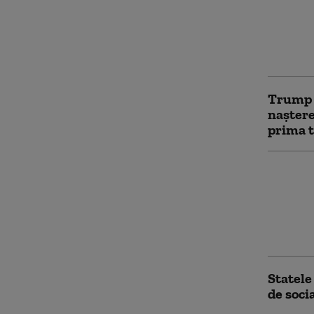
Servici
avertiz
ataca o
aceast
Trump î
naștere
prima t
SUA im
împotr
Rubio: 
operaţi
noastr
Statele
de socia