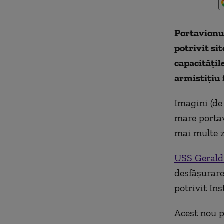
Portavionu
potrivit si
capacităţil
armistiţiu 
Imagini (de
mare portav
mai multe z
USS Gerald
desfăşurare
potrivit In
Acest nou p