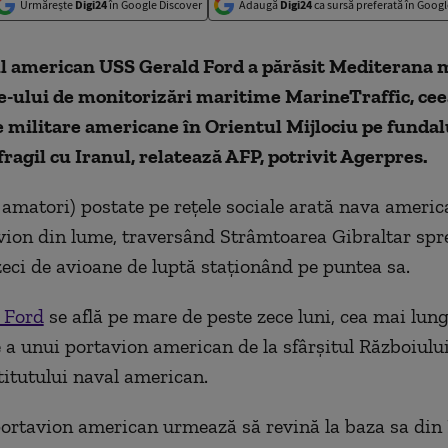
Urmărește
Digi24
în Google Discover
Adaugă
Digi24
ca sursă preferată în Googl
l american USS Gerald Ford a părăsit Mediterana m
te-ului de monitorizări maritime MarineTraffic, cee
e militare americane în Orientul Mijlociu pe fundal
fragil cu Iranul, relatează AFP, potrivit Agerpres.
 amatori) postate pe reţele sociale arată nava americ
ion din lume, traversând Strâmtoarea Gibraltar spre
eci de avioane de luptă staţionând pe puntea sa.
 Ford
se află pe mare de peste zece luni, cea mai lun
 a unui portavion american de la sfârşitul Războiului
stitutului naval american.
ortavion american urmează să revină la baza sa din