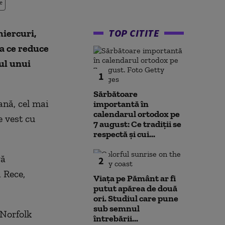
e
TOP CITITE
iercuri,
a ce reduce
ul unui
1
Sărbătoare
ană, cel mai
importantă în
calendarul ortodox pe
 vest cu
7 august: Ce tradiții se
respectă și cui...
gă
2
 Rece,
Viața pe Pământ ar fi
putut apărea de două
ori. Studiul care pune
sub semnul
 Norfolk
întrebării...