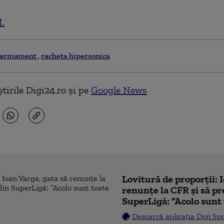
.
armament
racheta hipersonica
tirile Digi24.ro și pe
Google News
Lovitură de proporții: 
renunțe la CFR și să pre
SuperLigă: ”Acolo sunt 
Descarcă aplicația Digi Sp