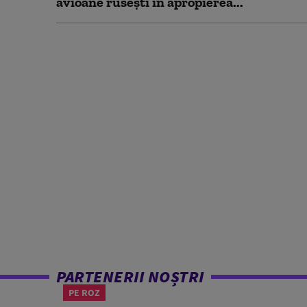
avioane rusești în apropierea...
PARTENERII NOȘTRI
PE ROZ