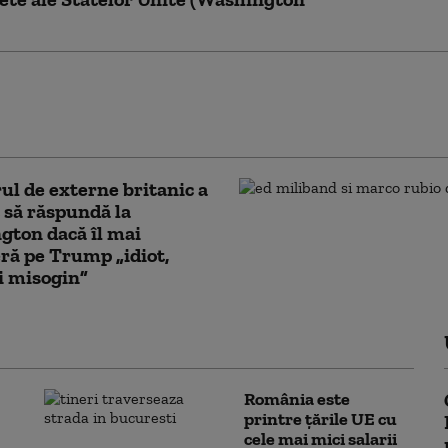
ușit campania de 40 de zile a lui Zelenski
u a reușit. Adâncimea strategică a Rusiei
există
ul de externe britanic a
 să răspundă la
ton dacă îl mai
ră pe Trump „idiot,
şi misogin”
România este
printre țările UE cu
cele mai mici salarii