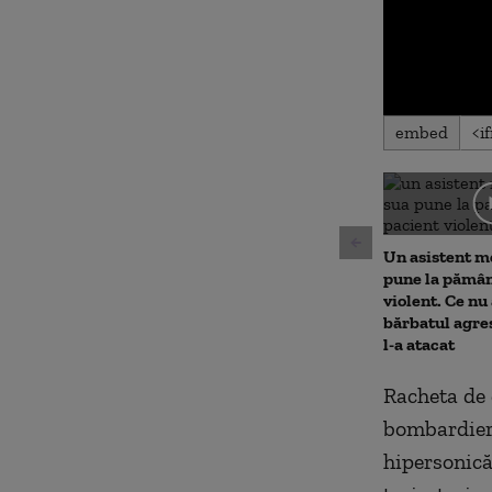
0
embed
seconds
of
0
seconds
Volu
90%
Un asistent m
pune la pămân
violent. Ce nu 
bărbatul agre
l-a atacat
Racheta de 
bombardier s
hipersonică