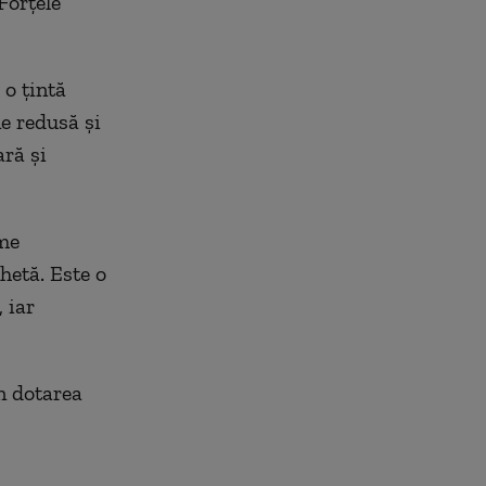
Forţele
 o ţintă
ne redusă şi
ară şi
me
hetă. Este o
 iar
n dotarea