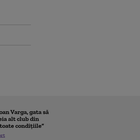
Ioan Varga, gata să
ia alt club din
toate condițiile”
ort