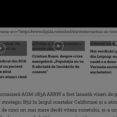
me
Noi verificări
Cristian Bușoi, despre criza
din Leipzig: su
edical din SUA
energetică: „Populația nu va
caută o a doua
t un pacient
fi afectată de limitările de
Varianta exclu
a știut
consum”
anchetatori
siv atunci când
croazieră AGM-183A ARRW a fost lansată vineri de 
trategic B52 în largul coastelor Californiei şi a atin
 de cinci ori mai mare decât viteza sunetului, şi-a u