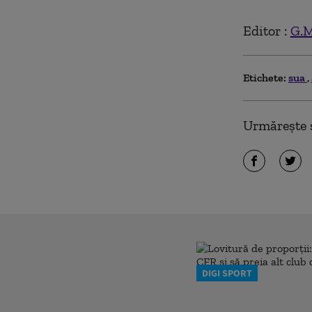
Editor :
G.M
Etichete:
sua
Urmărește ș
DIGI SPORT