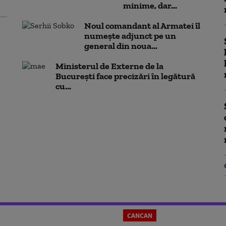
minime, dar...
Noul comandant al Armatei îl
numește adjunct pe un
general din noua...
Ministerul de Externe de la
București face precizări în legătură
cu...
CANCAN