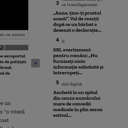
3
„Anna, ţine-ţi prostul
acasă!”. Val de reacții
după ce un bărbat a
desenat o declarație...
4
SRI, avertisment
pentru români: „Nu
 pe aeroportul
Societatea de Transport
furnizați nicio
Avertisment de
te de polițiști
București și-a cerut
informație solicitată și
după scandalul
 dronă.
insolvența
întrerupeți...
pe cărbune: „B
să de
angajamentelo
5
poate avea con
financiare”
Anchetă la un spital
din cauza numărului
pe un
mare de concedii
medicale în plin sezon
s "o viteză
estival...
rmat