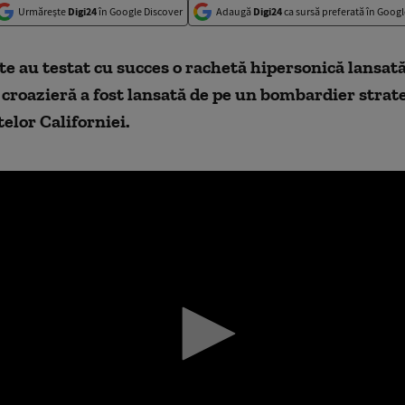
Urmărește
Digi24
în Google Discover
Adaugă
Digi24
ca sursă preferată în Googl
te au testat cu succes o rachetă hipersonică lansată
croazieră a fost lansată de pe un bombardier strate
telor Californiei.