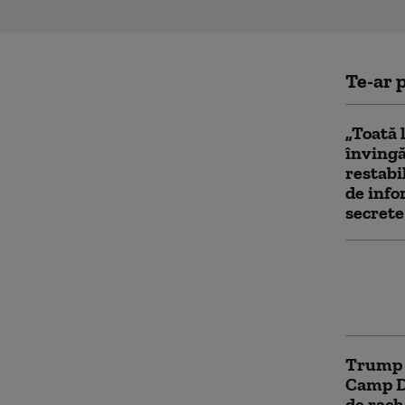
Te-ar p
„Toată 
învingă
restabi
de info
secrete
Trump s
atac” a
Mondial
Trump ş
Camp Da
de rach