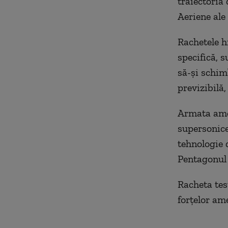
traiectoria 
Aeriene ale
Rachetele h
specifică, s
să-şi schimb
previzibilă,
Armata ame
supersonice.
tehnologie 
Pentagonul
Racheta tes
forțelor am