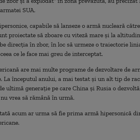
de zbor şi a explodat" în zona prevăzută, au precizat 
 armatei SUA.
ipersonice, capabile să lanseze o armă nucleară către
unt proiectate să zboare cu viteză mare şi la altitudi
e direcţia în zbor, în loc să urmeze o traiectorie lini
 ceea ce le face mai greu de interceptat.
ricană are mai multe programe de dezvoltare de ar
 La începutul anului, a mai testat şi un alt tip de rac
de ultimă generaţie pe care China şi Rusia o dezvoltă,
 nu vrea să rămână în urmă.
tată acum ar urma să fie prima armă hipersonică di
ericane.