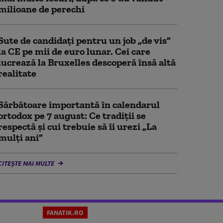
milioane de perechi
Sute de candidați pentru un job „de vis”
la CE pe mii de euro lunar. Cei care
lucrează la Bruxelles descoperă însă altă
realitate
Sărbătoare importantă în calendarul
ortodox pe 7 august: Ce tradiții se
respectă și cui trebuie să îi urezi „La
mulți ani”
CITEȘTE MAI MULTE
FANATIK.RO