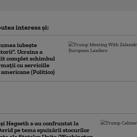
utea interesa și:
lumea iubește
torii”. Ucraina a
lit complet schimbul
rmații cu serviciile
 americane (Politico)
pune cum a oprit Iranul „cel mai mare
l SUA de după cel de-Al Doilea Război
: „Eram pregătiți”
i Hegseth s-au confruntat la
vid pe tema epuizării stocurilor
ete ale Statelor Unite (Washington