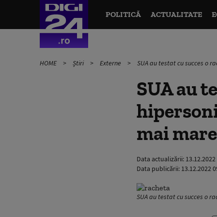
POLITICĂ
ACTUALITATE
E
HOME
Știri
Externe
SUA au testat cu succes o rac
SUA au te
hipersonic
mai mare 
Data actualizării:
13.12.2022
Data publicării:
13.12.2022 0
SUA au testat cu succes o ra