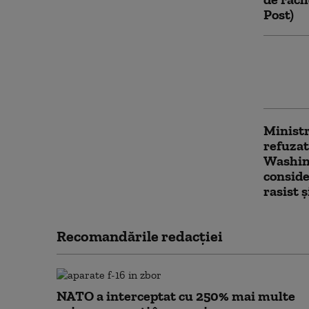
Post)
Ce a re
și ce n
nu mai 
Ministr
refuzat
Washing
conside
rasist 
Recomandările redacţiei
NATO a interceptat cu 250% mai multe