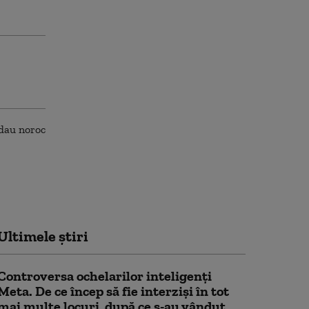
Ultimele știri
Controversa ochelarilor inteligenți
Meta. De ce încep să fie interziși în tot
mai multe locuri, după ce s-au vândut