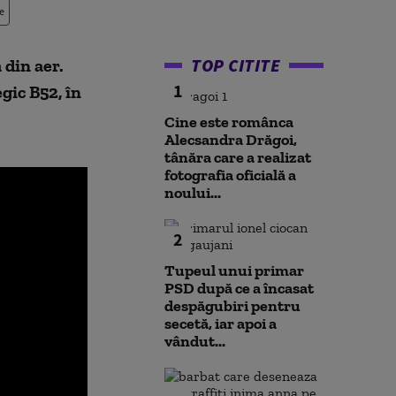
e
TOP CITITE
 din aer.
1
gic B52, în
Cine este românca
Alecsandra Drăgoi,
tânăra care a realizat
fotografia oficială a
noului...
2
Tupeul unui primar
PSD după ce a încasat
despăgubiri pentru
secetă, iar apoi a
vândut...