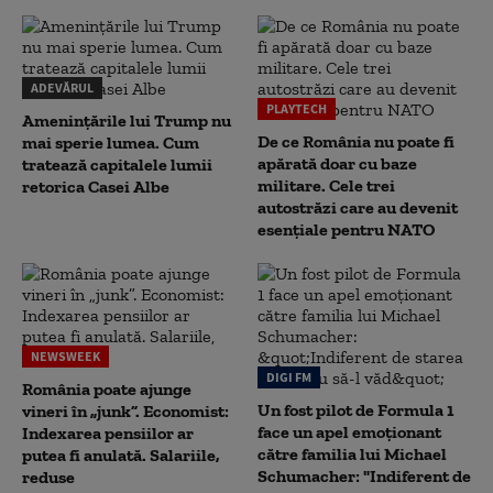
ADEVĂRUL
PLAYTECH
Amenințările lui Trump nu
De ce România nu poate fi
mai sperie lumea. Cum
apărată doar cu baze
tratează capitalele lumii
militare. Cele trei
retorica Casei Albe
autostrăzi care au devenit
esențiale pentru NATO
NEWSWEEK
DIGI FM
România poate ajunge
Un fost pilot de Formula 1
vineri în „junk”. Economist:
face un apel emoționant
Indexarea pensiilor ar
către familia lui Michael
putea fi anulată. Salariile,
Schumacher: "Indiferent de
reduse