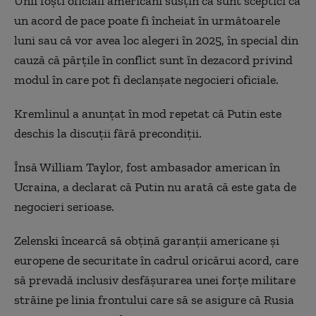
Unii foşti oficiali americani susţin că sunt sceptici că
un acord de pace poate fi încheiat în următoarele
luni sau că vor avea loc alegeri în 2025, în special din
cauză că părţile în conflict sunt în dezacord privind
modul în care pot fi declanşate negocieri oficiale.
Kremlinul a anunţat în mod repetat că Putin este
deschis la discuţii fără precondiţii.
Însă William Taylor, fost ambasador american în
Ucraina, a declarat că Putin nu arată că este gata de
negocieri serioase.
Zelenski încearcă să obţină garanţii americane şi
europene de securitate în cadrul oricărui acord, care
să prevadă inclusiv desfăşurarea unei forţe militare
străine pe linia frontului care să se asigure că Rusia