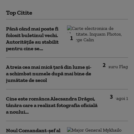
Top Citite
Până când mai poate fi
folosit buletinul vechi.
1
Autoritățile au stabilit
pentru cine se...
2
A treia cea mai mică țară din lume și-
a schimbat numele după mai bine de
jumătate de secol
3
Cine este românca Alecsandra Drăgoi,
tânăra care a realizat fotografia oficială
a noului...
Noul Comandant-șef al