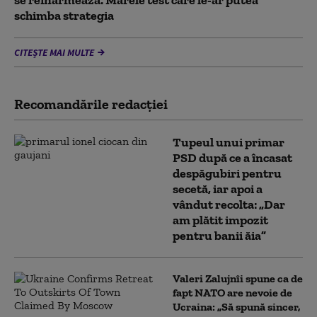
se reînarmează. Marele test care le-ar putea
schimba strategia
CITEȘTE MAI MULTE
Recomandările redacţiei
Tupeul unui primar
PSD după ce a încasat
despăgubiri pentru
secetă, iar apoi a
vândut recolta: „Dar
am plătit impozit
pentru banii ăia”
Valeri Zalujnîi spune ca de
fapt NATO are nevoie de
Ucraina: „Să spună sincer,