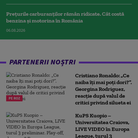
Prețurile carburanților rămân ridicate. Cât costă
benzina și motorina în România
06.08.2026
PARTENERII NOȘTRI
Cristiano Ronaldo: „Ce
naiba îți mai poți dori?”.
Georgina Rodriguez,
reacție după valul de
PE ROZ
critici privind silueta ei
KuPS Kuopio –
Universitatea Craiova,
LIVE VIDEO în Europa
League, turul 3