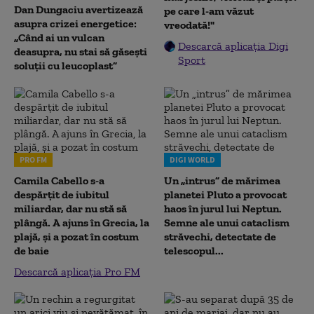
Dan Dungaciu avertizează
pe care l-am văzut
asupra crizei energetice:
vreodată!"
„Când ai un vulcan
Descarcă aplicația Digi
deasupra, nu stai să găsești
Sport
soluții cu leucoplast”
PRO FM
DIGI WORLD
Camila Cabello s-a
Un „intrus” de mărimea
despărțit de iubitul
planetei Pluto a provocat
miliardar, dar nu stă să
haos în jurul lui Neptun.
plângă. A ajuns în Grecia, la
Semne ale unui cataclism
plajă, și a pozat în costum
străvechi, detectate de
de baie
telescopul...
Descarcă aplicația Pro FM