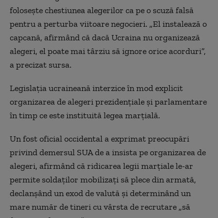
foloseşte chestiunea alegerilor ca pe o scuză falsă
pentru a perturba viitoare negocieri. „El instalează o
capcană, afirmând că dacă Ucraina nu organizează
alegeri, el poate mai târziu să ignore orice acorduri”,
a precizat sursa.
Legislaţia ucraineană interzice în mod explicit
organizarea de alegeri prezidenţiale şi parlamentare
în timp ce este instituită legea marţială.
Un fost oficial occidental a exprimat preocupări
privind demersul SUA de a insista pe organizarea de
alegeri, afirmând că ridicarea legii marţiale le-ar
permite soldaţilor mobilizaţi să plece din armată,
declanşând un exod de valută şi determinând un
mare număr de tineri cu vârsta de recrutare „să