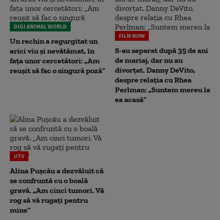
DIGI ANIMAL WORLD
FILM NOW
Un rechin a regurgitat un
S-au separat după 35 de ani
arici viu și nevătămat, în
de mariaj, dar nu au
fața unor cercetători: „Am
divorțat. Danny DeVito,
reușit să fac o singură poză”
despre relația cu Rhea
Perlman: „Suntem mereu la
ea acasă”
UTV
Alina Pușcău a dezvăluit că
se confruntă cu o boală
gravă. „Am cinci tumori. Vă
rog să vă rugați pentru
mine”