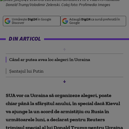
Donald Trump/Volodimir Zelenski. Colaj foto: Profimedia Images
Urmărește
Digi24
în Google
Adaugă
Digi24
ca sursă preferată în
Discover
Google
DIN ARTICOL
Când ar putea avea loc alegeri în Ucraina
Șantajul lui Putin
SUA vor ca Ucraina să organizeze alegeri, poate
chiar până la sfârşitul anului, în special dacă Kievul
va ajunge la un acord de armistiţiu cu Rusia în
următoarele luni, a declarat pentru Reuters
trimisul special al lui Donald Trump pentru Ucraina