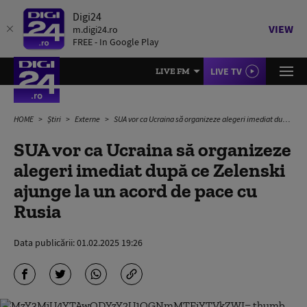
Digi24
VIEW
m.digi24.ro
FREE - In Google Play
LIVE TV
LIVE FM
HOME
Știri
Externe
SUA vor ca Ucraina să organizeze alegeri imediat după ce Zelenski ajunge la un acord de pace cu Rusia
SUA vor ca Ucraina să organizeze
alegeri imediat după ce Zelenski
ajunge la un acord de pace cu
Rusia
Data publicării:
01.02.2025 19:26