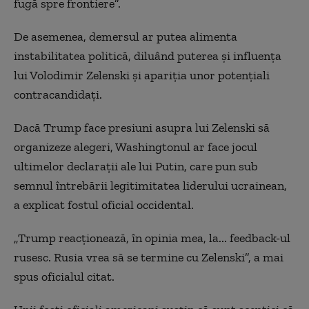
fugă spre frontiere”.
De asemenea, demersul ar putea alimenta
instabilitatea politică, diluând puterea şi influenţa
lui Volodimir Zelenski şi apariţia unor potenţiali
contracandidaţi.
Dacă Trump face presiuni asupra lui Zelenski să
organizeze alegeri, Washingtonul ar face jocul
ultimelor declaraţii ale lui Putin, care pun sub
semnul întrebării legitimitatea liderului ucrainean,
a explicat fostul oficial occidental.
„Trump reacţionează, în opinia mea, la... feedback-ul
rusesc. Rusia vrea să se termine cu Zelenski”, a mai
spus oficialul citat.