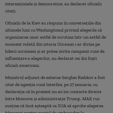
internaţionale şi democratice, au declarat oficialii
citaţi.
Oficialii de la Kiev au răspuns în conversaţiile din
ultimele luni cu Washingtonul privind alegerile că
organizarea unor astfel de scrutine într-un astfel de
moment volatil din istoria Ucrainei i-ar diviza pe
liderii ucraineni şi ar putea invita campanii ruse de
influenţare a alegerilor, au declarat cei doi foşti
oficiali americani.
Ministrul adjunct de externe Serghei Riabkov a fost
citat de agenţia rusă Interfax, pe 27 ianuarie, cu
declaraţia că în prezent nu au loc contacte directe
între Moscova şi administraţia Trump. MAE rus
susţine că încă aşteaptă ca SUA să aprobe alegerea
Moscovei pentru postul de ambasador la