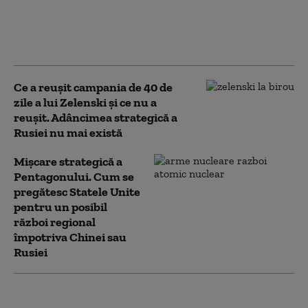
stocurilor de rachete ale
Statelor Unite
(Washington Post)
Ce a reușit campania de 40 de
zile a lui Zelenski și ce nu a
reușit. Adâncimea strategică a
Rusiei nu mai există
Mișcare strategică a
Pentagonului. Cum se
pregătesc Statele Unite
pentru un posibil
război regional
împotriva Chinei sau
Rusiei
„Consiliul pentru Pace”