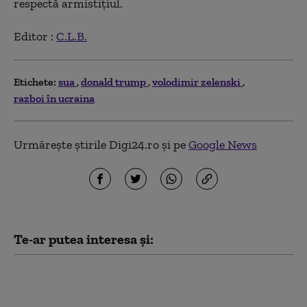
respectă armistiţiul.
Editor :
C.L.B.
Etichete:
sua
donald trump
volodimir zelenski
razboi în ucraina
Urmărește știrile Digi24.ro și pe
Google News
Te-ar putea interesa și:
Trump şi Hegseth s-au
confruntat la Camp David
pe tema epuizării