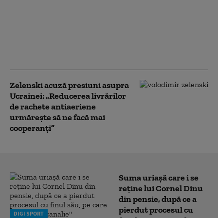
al lui Trump a elaborat
un plan pentru Fâșia
Gaza, dar
bombardamentele
israeliene s-au
intensificat
Zelenski acuză presiuni asupra
Ucrainei: „Reducerea livrărilor
de rachete antiaeriene
urmărește să ne facă mai
cooperanți”
Suma uriașă care i se
reține lui Cornel Dinu
din pensie, după ce a
pierdut procesul cu
DIGI SPORT