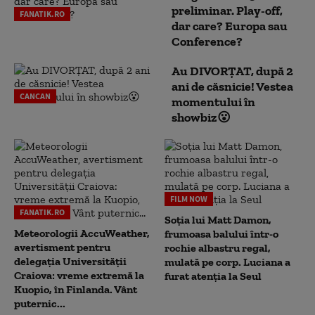
preliminar. Play-off,
FANATIK.RO
dar care? Europa sau
Conference?
Au DIVORȚAT, după 2
ani de căsnicie! Vestea
CANCAN
momentului în
showbiz😮
FILM NOW
FANATIK.RO
Soția lui Matt Damon,
Meteorologii AccuWeather,
frumoasa balului într-o
avertisment pentru
rochie albastru regal,
delegația Universității
mulată pe corp. Luciana a
Craiova: vreme extremă la
furat atenția la Seul
Kuopio, în Finlanda. Vânt
puternic...