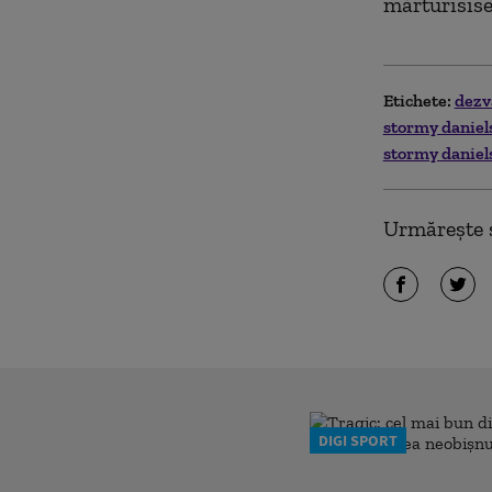
mărturisise
Etichete:
dezv
stormy daniel
stormy daniel
Urmărește ș
DIGI SPORT