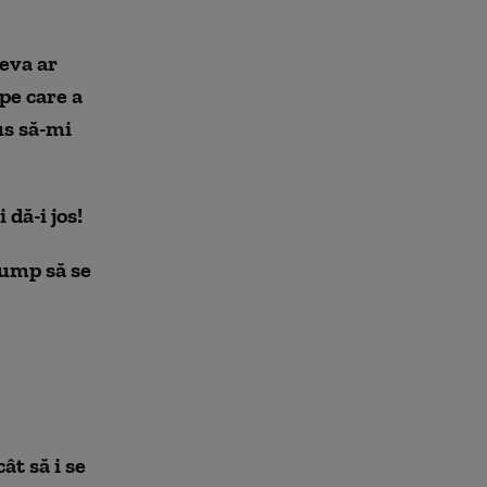
neva ar
 pe care a
us să-mi
 dă-i jos!
rump să se
ât să i se