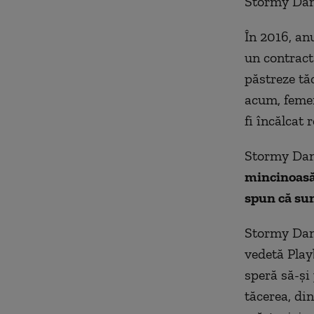
Stormy Dan
În 2016, an
un contract
păstreze tă
acum, femei
fi încălcat 
Stormy Dan
mincinoasă
spun că sun
Stormy Dani
vedetă Play
speră să-şi
tăcerea, din