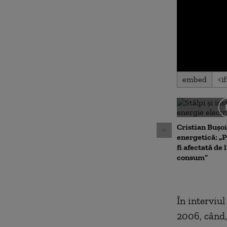
0
embed
seconds
of
0
seconds
Volu
90%
Cristian Bușoi
energetică: „P
fi afectată de 
consum”
În interviu
2006, când,