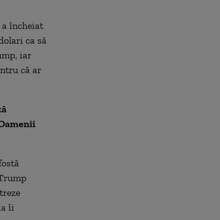
 a încheiat
dolari ca să
ump, iar
ntru că ar
tă
 Oamenii
fostă
d Trump
treze
a îi