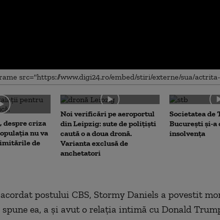
me
Noi verificări pe aeroportul
Societatea de 
, despre criza
din Leipzig: sute de polițiști
București și-a
opulația nu va
caută o a doua dronă.
insolvența
limitările de
Varianta exclusă de
anchetatori
l acordat postului CBS, Stormy Daniels a povestit m
 spune ea, a şi avut o relaţia intimă cu Donald Trump