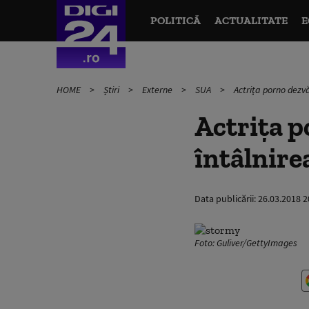
POLITICĂ
ACTUALITATE
E
HOME
Știri
Externe
SUA
Actrița porno dezvă
Actrița p
întâlnir
Data publicării:
26.03.2018 2
Foto: Guliver/GettyImages