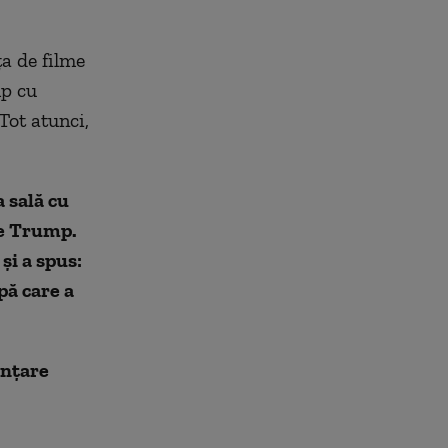
ţa de filme
mp cu
Tot atunci,
 sală cu
 pe Trump.
şi a spus:
pă care a
inţare