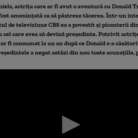
els, actriţa care ar fi avut o aventură cu Donald 
fost amenințată ca să păstreze tăcerea. Într-un int
ul de televiziune CBS ea a povestit şi picanterii di
u cel care avea să devină preşedinte. Potrivit actriţe
ar fi consumat la un an după ce Donald s-a căsători
eşedintele a negat astăzi din nou toate acuzaţiile, 