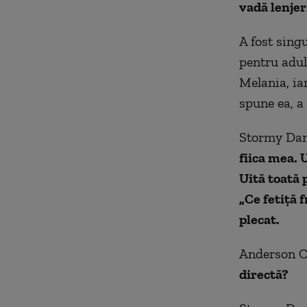
vadă lenjer
A fost singu
pentru adul
Melania, ia
spune ea, a
Stormy Dani
fiica mea. 
Uită toată p
„Ce fetiţă 
plecat.
Anderson Co
directă?