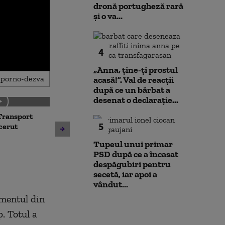
dronă portugheză rară
și o va...
4
„Anna, ţine-ţi prostul
acasă!”. Val de reacții
după ce un bărbat a
desenat o declarație...
Transport
Noua lege a int
5
Avertisment de la Bruxelles
 cerut
deschide calea
după scandalul centralelor
parteneriatul 
Tupeul unui primar
pe cărbune: „Blocarea
Nu poți impune
PSD după ce a încasat
angajamentelor din PNRR
fără să oferi și
despăgubiri pentru
poate avea consecințe
secetă, iar apoi a
financiare”
vândut...
omentul din
. Totul a