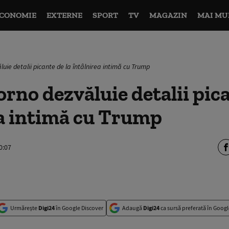
CONOMIE
EXTERNE
SPORT
TV
MAGAZIN
MAI MU
luie detalii picante de la întâlnirea intimă cu Trump
orno dezvăluie detalii pica
ea intimă cu Trump
0:07
Urmărește
Digi24
în Google Discover
Adaugă
Digi24
ca sursă preferată în Googl