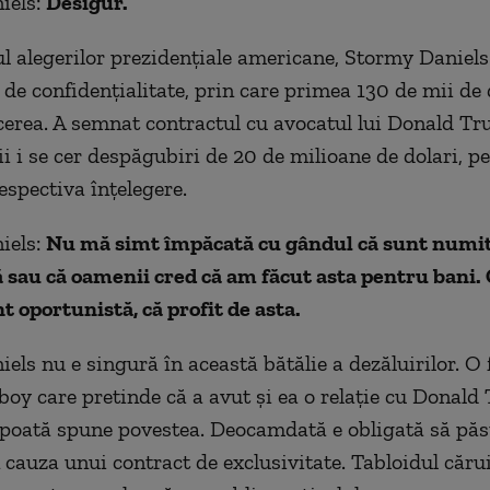
iels:
Desigur.
ul alegerilor prezidenţiale americane, Stormy Daniels
 de confidenţialitate, prin care primea 130 de mii de 
cerea. A semnat contractul cu avocatul lui Donald Tr
i i se cer despăgubiri de 20 de milioane de dolari, pe
respectiva înţelegere.
iels:
Nu mă simt împăcată cu gândul că sunt numi
 sau că oamenii cred că am făcut asta pentru bani.
t oportunistă, că profit de asta.
els nu e singură în această bătălie a dezăluirilor. O 
boy care pretinde că a avut şi ea o relaţie cu Donal
 poată spune povestea. Deocamdată e obligată să păs
 cauza unui contract de exclusivitate. Tabloidul cărui