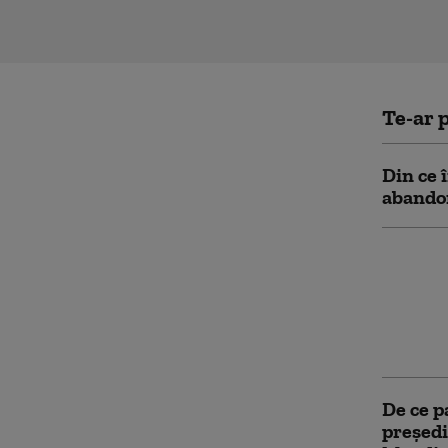
Te-ar p
Din ce 
abandon
Principa
Gianni 
demisio
vânzări
Cupa M
De ce p
președi