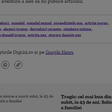
 aventura a ales să nu publice articolul.
aluiri
scandal
scandal sexual
presedintele sua
actrita porno
s
alegeri trump
dezvaluiri picante
intalnire intima
s donald trump
actrita xxx
stormy daniels xxx
tirile Digi24.ro și pe
Google News
Tragic: cel mai bun din
subit, la 43 de ani. Sol
a familiei