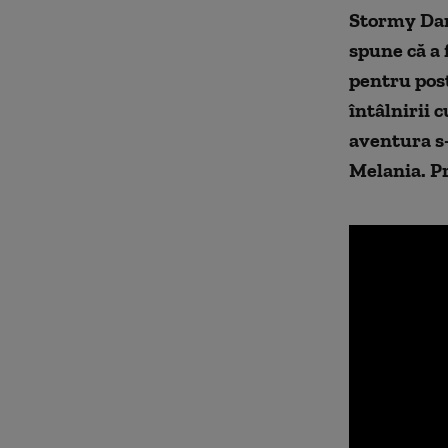
Stormy Dani
spune că a 
pentru post
întâlnirii c
aventura s-
Melania. Pr