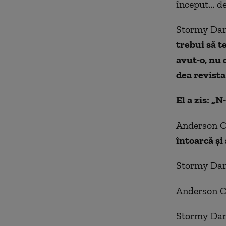
început... d
Stormy Dani
trebui să t
avut-o, nu 
dea revista
El a zis: „N
Anderson Co
întoarcă şi 
Stormy Dan
Anderson C
Stormy Dan