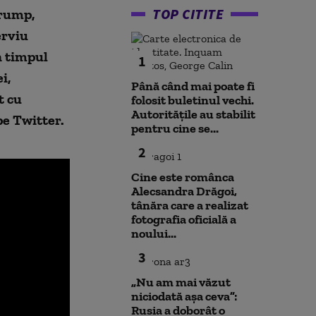
TOP CITITE
Trump,
erviu
n timpul
1
i,
Până când mai poate fi
t cu
folosit buletinul vechi.
Autoritățile au stabilit
pe Twitter.
pentru cine se...
2
Cine este românca
Alecsandra Drăgoi,
tânăra care a realizat
fotografia oficială a
noului...
3
„Nu am mai văzut
niciodată așa ceva”:
Rusia a doborât o