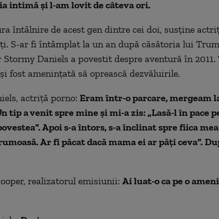
ia intimă şi l-am lovit de câteva ori.
ra întâlnire de acest gen dintre cei doi, susţine actri
ţi. S-ar fi întâmplat la un an după căsătoria lui Tru
r Stormy Daniels a povestit despre aventură în 2011. 
 şi fost ameninţată să oprească dezvăluirile.
els, actriţă porno:
Eram într-o parcare, mergeam la
Un tip a venit spre mine şi mi-a zis: „Lasă-l în pace
ovestea”. Apoi s-a întors, s-a înclinat spre fiica mea 
frumoasă. Ar fi păcat dacă mama ei ar păţi ceva”. Du
oper, realizatorul emisiunii:
Ai luat-o ca pe o amen