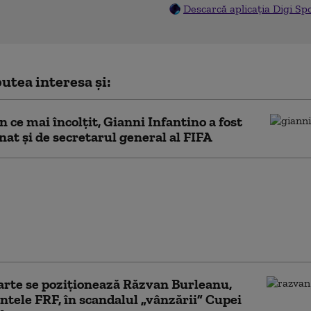
Descarcă aplicația Digi Sp
utea interesa și:
în ce mai încolțit, Gianni Infantino a fost
at și de secretarul general al FIFA
lul consilier al lui
Infantino a
nat. Scandalul
i participațiilor la
ondială continuă
arte se poziționează Răzvan Burleanu,
ntele FRF, în scandalul „vânzării” Cupei