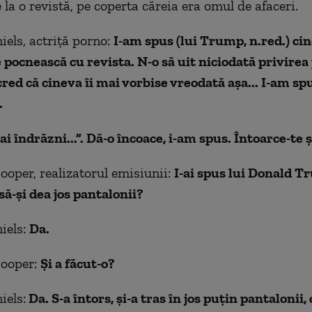
e la o revistă, pe coperta căreia era omul de afaceri.
els, actriţă porno:
I-am spus (lui Trump, n.red.) ci
e pocnească cu revista.
N-o să uit niciodată privirea
cred că cineva îi mai vorbise vreodată aşa... I-am sp
.
-ai îndrăzni...”. Dă-o încoace, i-am spus. Întoarce-te şi
oper, realizatorul emisiunii:
I-ai spus lui Donald T
să-şi dea jos pantalonii?
iels:
Da.
ooper:
Şi a făcut-o?
iels:
Da. S-a întors, şi-a tras în jos puţin pantalonii, c