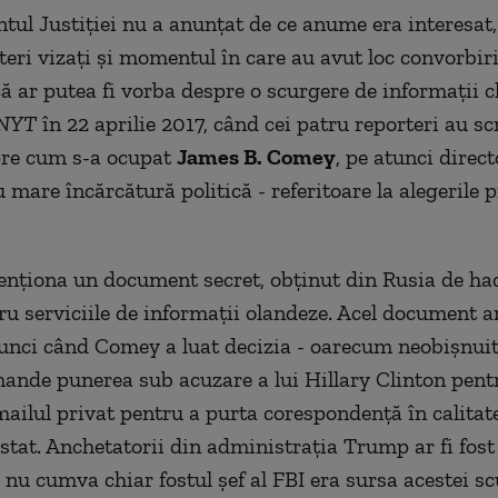
ul Justiției nu a anunțat de ce anume era interesat,
teri vizați și momentul în care au avut loc convorbiri
ă ar putea fi vorba despre o scurgere de informații cl
NYT
în 22 aprilie 2017, când cei patru reporteri au sc
pre cum s-a ocupat
James B. Comey
, pe atunci direct
 mare încărcătură politică - referitoare la alegerile 
enționa un document secret, obținut din Rusia de hac
ru serviciile de informații olandeze. Acel document ar
tunci când Comey a luat decizia - oarecum neobișnuit
ande punerea sub acuzare a lui Hillary Clinton pentr
-mailul privat pentru a purta corespondență în calitat
 stat. Anchetatorii din administrația Trump ar fi fost
ă nu cumva chiar fostul șef al FBI era sursa acestei s