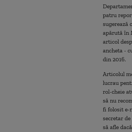
Departament
patru repor
sugerează c
apărută în
articol des
ancheta - cu
din 2016.
Articolul m
lucrau pent
rol-cheie a
să nu recom
fi folosit e
secretar de
să afle dac