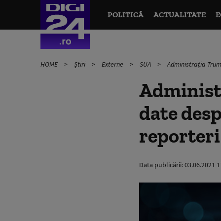
POLITICĂ
ACTUALITATE
E
HOME
Știri
Externe
SUA
Administrația Trump
Administr
date desp
reporteri
Data publicării:
03.06.2021 1