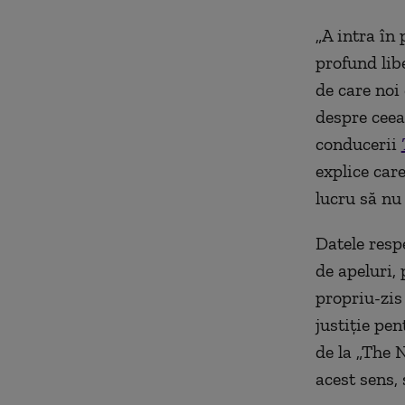
„A intra în
profund lib
de care noi
despre ceea
conducerii
explice care
lucru să nu
Datele respe
de apeluri, 
propriu-zis 
justiție pen
de la „The 
acest sens,