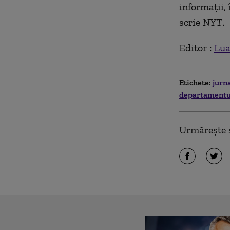
informații,
scrie
NYT
.
Editor :
Lua
Etichete:
jurna
departamentul 
Urmărește ș