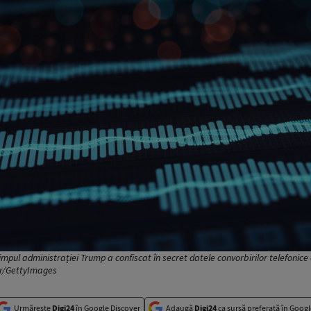
mpul administrației Trump a confiscat în secret datele convorbirilor telefonice 
er/GettyImages
Urmărește
Digi24
în Google Discover
Adaugă
Digi24
ca sursă preferată în Googl