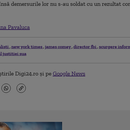
 însă demersurile lor nu s-au soldat cu un rezultat co
na Pavaluca
listi
new york times
james comey
director fbi
scurgere infor
justitiei sua
tirile Digi24.ro și pe
Google News