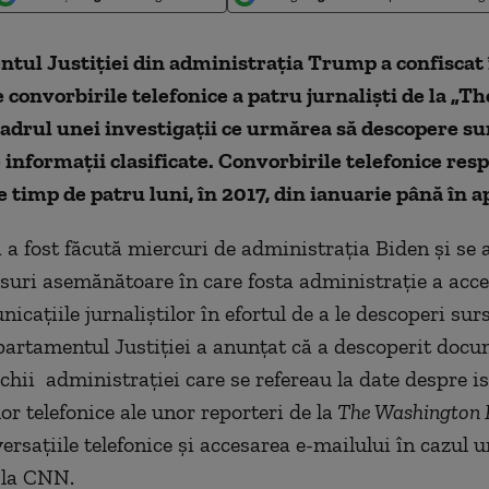
ul Justiției din administrația Trump a confiscat 
 convorbirile telefonice a patru jurnaliști de la „
adrul unei investigații ce urmărea să descopere su
 informații clasificate. Convorbirile telefonice res
e timp de patru luni, în 2017, din ianuarie până în a
 a fost făcută miercuri de administrația Biden și se
suri asemănătoare în care fosta administrație a acce
icațiile jurnaliștilor în efortul de a le descoperi sur
partamentul Justiției a anunțat că a descoperit doc
chii administrației care se refereau la date despre is
or telefonice ale unor reporteri de la
The Washington 
ersațiile telefonice și accesarea e-mailului în cazul u
e la CNN.