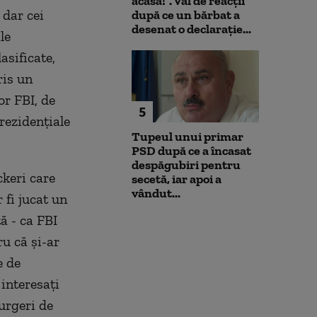
acasă!”. Val de reacții
 dar cei
după ce un bărbat a
desenat o declarație...
le
asificate,
ris un
or FBI, de
5
prezidențiale
Tupeul unui primar
PSD după ce a încasat
despăgubiri pentru
keri care
secetă, iar apoi a
vândut...
 fi jucat un
ă - ca FBI
u că și-ar
e de
 interesați
curgeri de