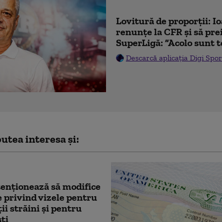
Lovitură de proporții: I
renunțe la CFR și să prei
SuperLigă: ”Acolo sunt t
Descarcă aplicația Digi Spor
utea interesa și:
enţionează să modifice
e privind vizele pentru
ii străini şi pentru
şti