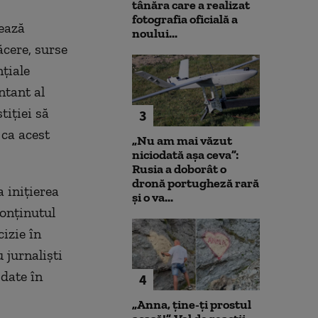
tânăra care a realizat
fotografia oficială a
nează
noului...
ăcere, surse
țiale
ntant al
iției să
3
 ca acest
„Nu am mai văzut
niciodată așa ceva”:
Rusia a doborât o
dronă portugheză rară
a inițierea
și o va...
conținutul
cizie în
 jurnaliști
 date în
4
„Anna, ţine-ţi prostul