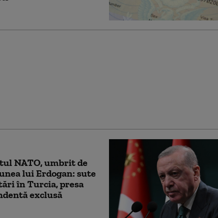
ştii care au dezvăluit
bilităţile noului Air
ne sunt citaţi în
ă. Procurorul este un
t al lui Trump
ul NATO, umbrit de
unea lui Erdogan: sute
tări în Turcia, presa
ndentă exclusă