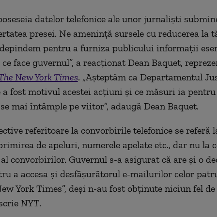
 poseseia datelor telefonice ale unor jurnaliști submi
ertatea presei. Ne amenință sursele cu reducerea la t
 depindem pentru a furniza publicului informații esen
 ce face guvernul”, a reacționat Dean Baquet, repreze
The New York Times
. „Așteptăm ca Departamentul Just
 a fost motivul acestei acțiuni și ce măsuri ia pentru
 se mai întâmple pe viitor”, adaugă Dean Baquet.
ctive referitoare la convorbirile telefonice se referă l
primirea de apeluri, numerele apelate etc., dar nu la 
al convorbirilor. Guvernul s-a asigurat că are și o de
tru a accesa și desfășurătorul e-mailurilor celor patru
New York Times”, deși n-au fost obținute niciun fel de
 scrie
NYT
.