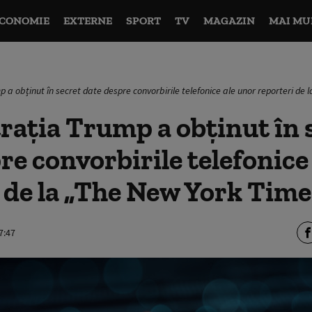
CONOMIE
EXTERNE
SPORT
TV
MAGAZIN
MAI MU
 a obținut în secret date despre convorbirile telefonice ale unor reporteri de
ația Trump a obținut în 
re convorbirile telefonice
 de la „The New York Time
7:47