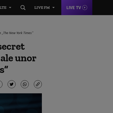
LIVE TV
LTE
LIVE FM
 la „The New York Times”
secret
 ale unor
s”