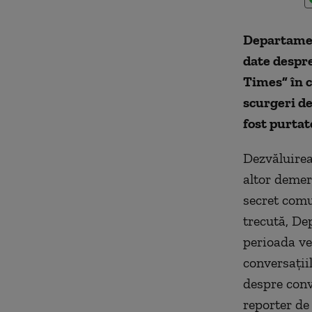
Departament
date despre
Times” în c
scurgeri de
fost purtat
Dezvăluirea
altor demer
secret comun
trecută, De
perioada ve
conversațiil
despre conv
reporter d