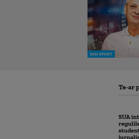
DIGI SPORT
Te-ar p
SUA int
regulil
studenţ
jurnali