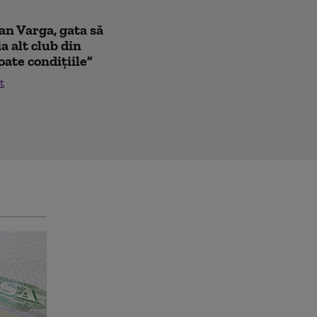
oan Varga, gata să
a alt club din
oate condițiile”
t