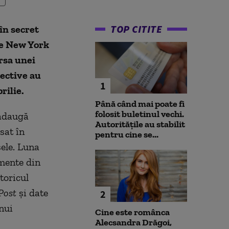
TOP CITITE
în secret
The New York
rsa unei
pective au
1
prilie.
Până când mai poate fi
folosit buletinul vechi.
 adaugă
Autoritățile au stabilit
sat în
pentru cine se...
sele. Luna
umente din
toricul
Post
și date
2
nui
Cine este românca
Alecsandra Drăgoi,