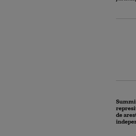
Jurnali
vulnera
Force O
instanţ
apropia
Summit
represi
de ares
indepe