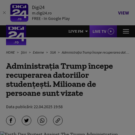
Digi24
VIEW
m.digi24.ro
FREE - In Google Play
LIVE TV
LIVE FM
HOME
Știri
Externe
SUA
Administrația Trump începe recuperarea datoriilor studențești. Milioane de persoane sunt vizate
Administrația Trump începe
recuperarea datoriilor
studențești. Milioane de
persoane sunt vizate
Data publicării:
22.04.2025 19:58