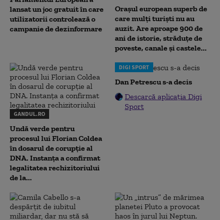
Orașul european superb de
lansat un joc gratuit în care
care mulți turiști nu au
utilizatorii controlează o
auzit. Are aproape 900 de
campanie de dezinformare
ani de istorie, străduțe de
poveste, canale și castele...
DIGI SPORT
Dan Petrescu s-a decis
Descarcă aplicația Digi
Sport
GANDUL.RO
Undă verde pentru
procesul lui Florian Coldea
în dosarul de corupție al
DNA. Instanța a confirmat
legalitatea rechizitoriului
de la...