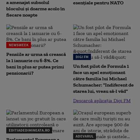
a amenajat subsolul
esențiale pentru NATO
blocului și doarme acolo în
fiecare noapte
NEWSWEEK
Pensiile ar urma să crească
DIGI FM
la 1 ianuarie cu 6-8%. Ce
Un fost pilot de Formula 1
bani în plus ar putea primi
face un apel emoționant
pensionarii?
către familia lui Michael
Schumacher: "Indiferent de
starea lui, vreau să-l văd"
Descarcă aplicația Digi FM
EDITIADEDIMINEATA.RO
ADEVARUL
Parlamentul European a