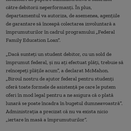
către debitorii neperformanți. În plus,
departamentul va autoriza, de asemenea, agențiile
de garantare să înceapă colectarea involuntară a
împrumuturilor în cadrul programului
„
Federal
Family Education Loan
”
.
„
Dacă sunteți un student debitor, cu un sold de
împrumut federal, și nu ați efectuat plăți, trebuie să
reîncepeți plățile acum
”
, a declarat McMahon.
„
Biroul nostru de ajutor federal pentru studenți
oferă toate formele de asistență pe care le putem
oferi în mod legal pentru a ne asigura că o plată
lunară se poate încadra în bugetul dumneavoastră
”
.
Administrația a precizat că nu va exista nicio
„iertare în masă a împrumuturilor”.