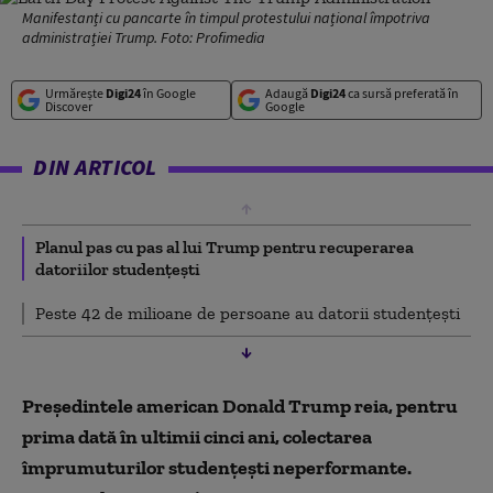
Manifestanți cu pancarte în timpul protestului național împotriva
administrației Trump. Foto: Profimedia
Urmărește
Digi24
în Google
Adaugă
Digi24
ca sursă preferată în
Discover
Google
DIN ARTICOL
Planul pas cu pas al lui Trump pentru recuperarea
datoriilor studențești
Peste 42 de milioane de persoane au datorii studențești
Președintele american Donald Trump reia, pentru
prima dată în ultimii cinci ani, colectarea
împrumuturilor studențești neperformante.