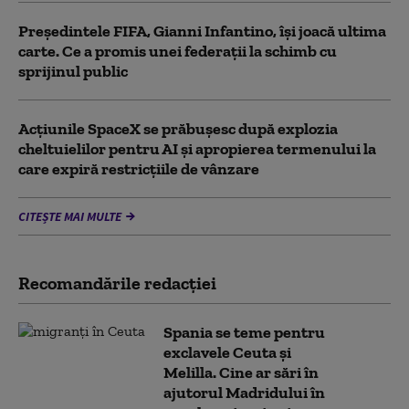
Președintele FIFA, Gianni Infantino, îşi joacă ultima
carte. Ce a promis unei federații la schimb cu
sprijinul public
Acţiunile SpaceX se prăbuşesc după explozia
cheltuielilor pentru AI şi apropierea termenului la
care expiră restricţiile de vânzare
CITEȘTE MAI MULTE
Recomandările redacţiei
Spania se teme pentru
exclavele Ceuta și
Melilla. Cine ar sări în
ajutorul Madridului în