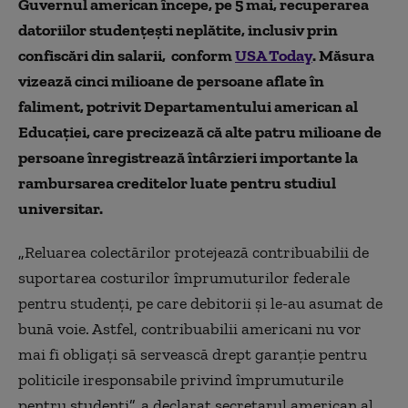
Guvernul american începe, pe 5 mai, recuperarea
datoriilor studenţeşti neplătite, inclusiv prin
confiscări din salarii, conform
USA Today
. Măsura
vizează cinci milioane de persoane aflate în
faliment, potrivit Departamentului american al
Educaţiei, care precizează că alte patru milioane de
persoane înregistrează întârzieri importante la
rambursarea creditelor luate pentru studiul
universitar.
„
Reluarea colectărilor protejează contribuabilii de
suportarea costurilor împrumuturilor federale
pentru studenți, pe care debitorii și le-au asumat de
bună voie. Astfel, contribuabilii americani nu vor
mai fi obligați să servească drept garanție pentru
politicile iresponsabile privind împrumuturile
pentru studenți
”
, a declarat secretarul american al