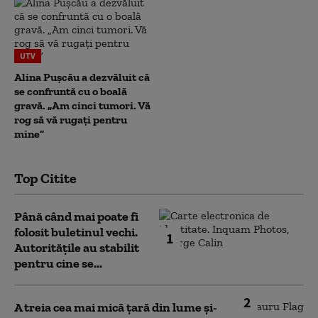
UTV
Alina Pușcău a dezvăluit că
se confruntă cu o boală
gravă. „Am cinci tumori. Vă
rog să vă rugați pentru
mine”
Top Citite
Până când mai poate fi
folosit buletinul vechi.
1
Autoritățile au stabilit
pentru cine se...
2
A treia cea mai mică țară din lume și-