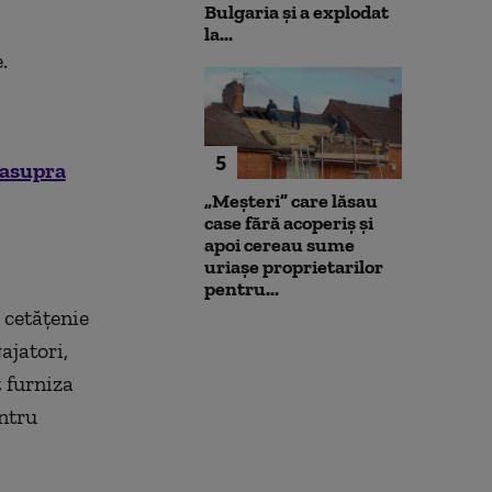
Bulgaria şi a explodat
la...
.
5
 asupra
„Meșteri” care lăsau
case fără acoperiș și
apoi cereau sume
uriașe proprietarilor
pentru...
 cetățenie
ajatori,
t furniza
ntru