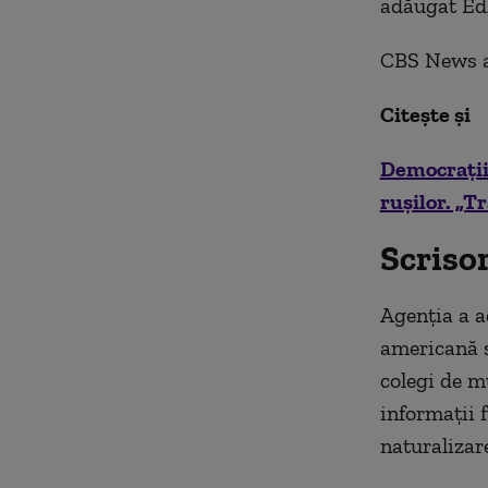
adăugat Ed
CBS News a 
Citește și
Democrații
rușilor. „T
Scrisor
Agenția a ad
americană s
colegi de m
informații 
naturalizare