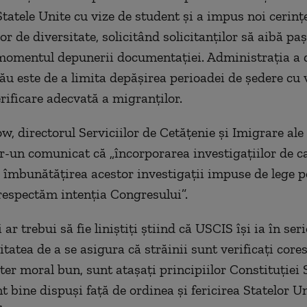
tatele Unite cu vize de student și a impus noi cerinț
lor de diversitate, solicitând solicitanților să aibă p
 momentul depunerii documentației. Administrația a 
ău este de a limita depășirea perioadei de ședere cu v
erificare adecvată a migranților.
w, directorul Serviciilor de Cetățenie și Imigrare ale
tr-un comunicat că „încorporarea investigațiilor de ca
a îmbunătățirea acestor investigații impuse de lege p
respectăm intenția Congresului”.
ar trebui să fie liniștiți știind că USCIS își ia în ser
tatea de a se asigura că străinii sunt verificați core
ter moral bun, sunt atașați principiilor Constituției 
t bine dispuși față de ordinea și fericirea Statelor Un