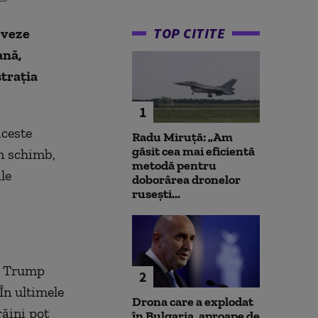
TOP CITITE
eveze
ană,
strația
1
aceste
Radu Miruță: „Am
găsit cea mai eficientă
În schimb,
metodă pentru
le
doborârea dronelor
rusești...
a Trump
2
În ultimele
Drona care a explodat
răini pot
în Bulgaria, aproape de