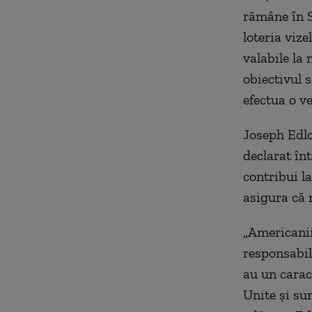
rămâne în S
loteria vize
valabile la
obiectivul s
efectua o v
Joseph Edlo
declarat în
contribui l
asigura că 
„Americanii 
responsabili
au un carac
Unite și sun