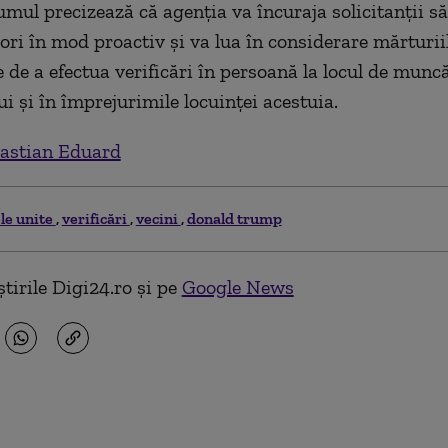
l precizează că agenția va încuraja solicitanții să
sori în mod proactiv și va lua în considerare mărturii
e de a efectua verificări în persoană la locul de muncă
ui și în împrejurimile locuinței acestuia.
astian Eduard
ele unite
verificări
vecini
donald trump
tirile Digi24.ro și pe
Google News