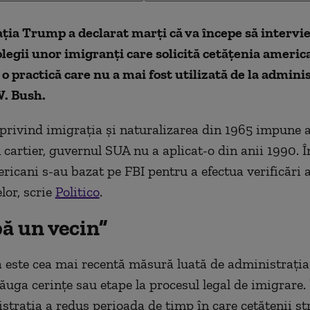
ția Trump a declarat marți că va începe să intervi
colegii unor imigranți care solicită cetățenia americ
 o practică care nu a mai fost utilizată de la admini
. Bush.
privind imigrația și naturalizarea din 1965 impune 
n cartier, guvernul SUA nu a aplicat-o din anii 1990. 
ericani s-au bazat pe FBI pentru a efectua verificări a
lor, scrie
Politico
.
ă un vecin”
 este cea mai recentă măsură luată de administrați
ăuga cerințe sau etape la procesul legal de imigrare. 
istrația a redus perioada de timp în care cetățenii st