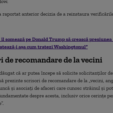
low.
raportat anterior decizia de a reinstaura verificările
 îl somează pe Donald Trump să crească presiunea
ratează-i așa cum tratezi Washingtonul”
i de recomandare de la vecini
ăugat că ar putea începe să solicite solicitanților de
ă prezinte scrisori de recomandare de la „vecini, ang
uncă și asociați de afaceri care cunosc străinul și po
fundamentate despre acesta, inclusiv orice cerințe pe
”.