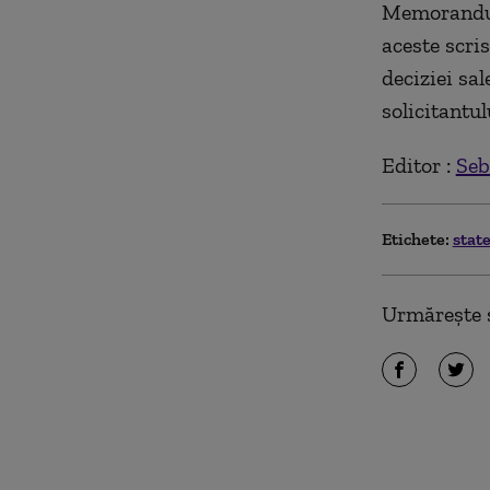
Memorandumu
aceste scri
deciziei sal
solicitantul
Editor :
Seb
Etichete:
stat
Urmărește ș