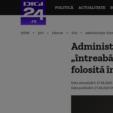
POLITICĂ
ACTUALITATE
E
HOME
Știri
Externe
SUA
Administrația Trump
Administr
„întreabă
folosită î
Data actualizării:
27.08.2025
Data publicării:
27.08.2025 0