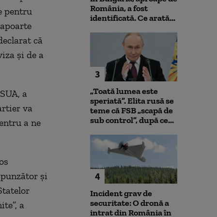
România, a fost
e pentru
identificată. Ce arată...
așapoarte
declarat că
iza și de a
3
„Toată lumea este
 SUA, a
speriată”. Elita rusă se
rtier va
teme că FSB „scapă de
sub control”, după ce...
entru a ne
ios
spunzător și
4
Statelor
Incident grav de
securitate: O dronă a
ite”, a
intrat din România în