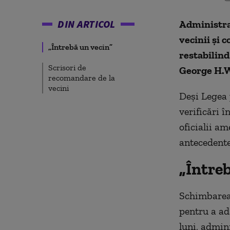
DIN ARTICOL
Administra
vecinii și 
„Întrebă un vecin”
restabilind
Scrisori de
George H.W
recomandare de la
vecini
Deși Legea 
verificări î
oficialii am
antecedente
„Întreb
Schimbarea
pentru a ad
luni, admin