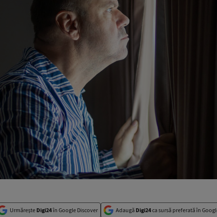
Urmărește
Digi24
în Google Discover
Adaugă
Digi24
ca sursă preferată în Googl