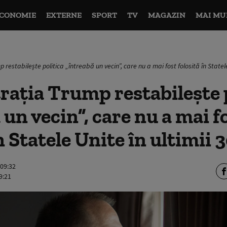
CONOMIE
EXTERNE
SPORT
TV
MAGAZIN
MAI MU
 restabilește politica „întreabă un vecin”, care nu a mai fost folosită în Statele
ația Trump restabilește 
 un vecin”, care nu a mai f
n Statele Unite în ultimii 
 09:32
9:21