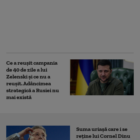
Trump şi Hegseth s-au
confruntat la Camp
David pe tema
epuizării stocurilor de
rachete ale Statelor
Unite (Washington
Post)
Ce a reușit campania
de 40 de zile a lui
Zelenski și ce nu a
reușit. Adâncimea
strategică a Rusiei nu
mai există
Suma uriașă care i se
reține lui Cornel Dinu