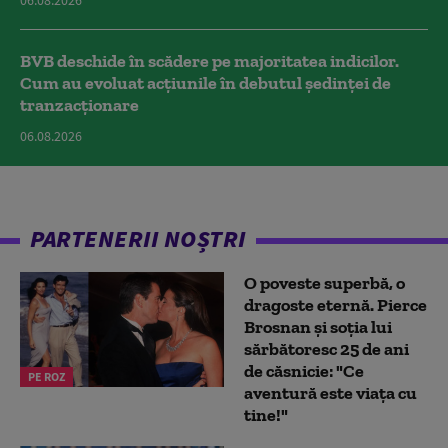
06.08.2026
BVB deschide în scădere pe majoritatea indicilor.
Cum au evoluat acțiunile în debutul ședinței de
tranzacționare
06.08.2026
PARTENERII NOȘTRI
O poveste superbă, o
dragoste eternă. Pierce
Brosnan și soția lui
sărbătoresc 25 de ani
de căsnicie: "Ce
PE ROZ
aventură este viața cu
tine!"