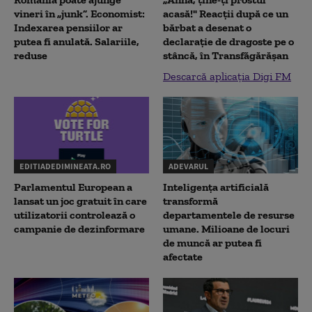
vineri în „junk”. Economist:
acasă!" Reacţii după ce un
Indexarea pensiilor ar
bărbat a desenat o
putea fi anulată. Salariile,
declaraţie de dragoste pe o
reduse
stâncă, în Transfăgărăşan
Descarcă aplicația Digi FM
EDITIADEDIMINEATA.RO
ADEVARUL
Parlamentul European a
Inteligența artificială
lansat un joc gratuit în care
transformă
utilizatorii controlează o
departamentele de resurse
campanie de dezinformare
umane. Milioane de locuri
de muncă ar putea fi
afectate