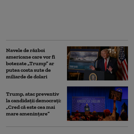
Elicopterul lui Donald
Trump a riscat să se
lovească de un avion de
linie în aer. Investigație
declanșată în SUA
Navele de război
americane care vor fi
botezate „Trump” ar
putea costa sute de
miliarde de dolari
Trump, atac preventiv
la candidații democraţi:
„Cred că este cea mai
mare ameninţare”