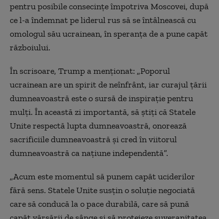
pentru posibile consecinţe împotriva Moscovei, după
ce l-a îndemnat pe liderul rus să se întâlnească cu
omologul său ucrainean, în speranţa de a pune capăt
războiului.
În scrisoare, Trump a menţionat: „Poporul
ucrainean are un spirit de neînfrânt, iar curajul ţării
dumneavoastră este o sursă de inspiraţie pentru
mulţi. În această zi importantă, să ştiţi că Statele
Unite respectă lupta dumneavoastră, onorează
sacrificiile dumneavoastră şi cred în viitorul
dumneavoastră ca naţiune independentă”.
„Acum este momentul să punem capăt uciderilor
fără sens. Statele Unite susţin o soluţie negociată
care să conducă la o pace durabilă, care să pună
capăt vărsării de sânge şi să protejeze suveranitatea