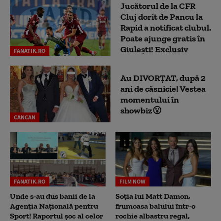
Jucătorul de la CFR
Cluj dorit de Pancu la
Rapid a notificat clubul.
Poate ajunge gratis în
Giulești! Exclusiv
FANATIK.RO
Au DIVORȚAT, după 2
ani de căsnicie! Vestea
momentului în
showbiz😮
CANCAN
FANATIK.RO
FILM NOW
Unde s-au dus banii de la
Soția lui Matt Damon,
Agenția Națională pentru
frumoasa balului într-o
Sport! Raportul șoc al celor
rochie albastru regal,