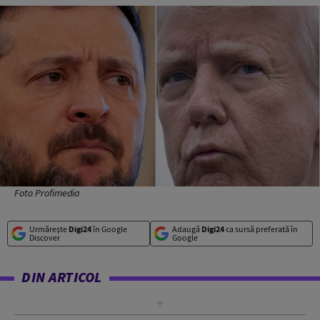
Foto Profimedia
Urmărește
Digi24
în Google
Adaugă
Digi24
ca sursă preferată în
Discover
Google
DIN ARTICOL