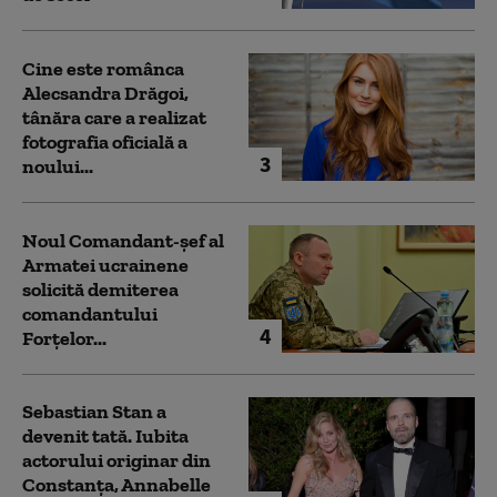
Cine este românca
Alecsandra Drăgoi,
tânăra care a realizat
fotografia oficială a
3
noului...
Noul Comandant-șef al
Armatei ucrainene
solicită demiterea
comandantului
4
Forțelor...
Sebastian Stan a
devenit tată. Iubita
actorului originar din
Constanța, Annabelle