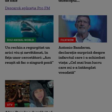
de baie
telescopul...
Descarcă aplicația Pro FM
DIGI ANIMAL WORLD
FILM NOW
Un rechin a regurgitat un
Antonio Banderas,
arici viu și nevătămat, în
declarație surpriză despre
fața unor cercetători: „Am
infarctul care i-a schimbat
reușit să fac o singură poză”
viața: „Cel mai bun lucru
care mi s-a întâmplat
vreodată”
UTV