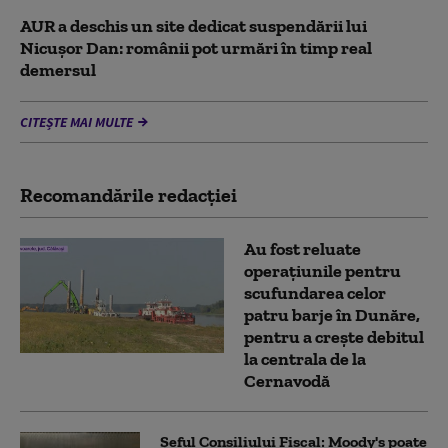
AUR a deschis un site dedicat suspendării lui
Nicușor Dan: românii pot urmări în timp real
demersul
CITEȘTE MAI MULTE
Recomandările redacţiei
Au fost reluate
operațiunile pentru
scufundarea celor
patru barje în Dunăre,
pentru a crește debitul
la centrala de la
Cernavodă
Șeful Consiliului Fiscal: Moody's poate