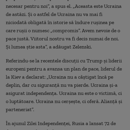
necesar pentru noi”, a spus el. „Aceasta este Ucraina
de astăzi. Şi o astfel de Ucraina nu va mai fi
niciodată obligată în istorie să îndure ruşinea pe
care ruşii o numesc „compromis”. Avem nevoie de o
pace justă. Viitorul nostru va fi decis numai de noi.
Şi lumea ştie asta”, a adăugat Zelenski.
Referindu-se la recentele discuţii cu Trump şi liderii
europeni pentru a avansa un plan de pace, liderul de
la Kiev a declarat: „Ucraina nu a câştigat încă pe
deplin, dar cu siguranţă nu va pierde. Ucraina şi-a
asigurat independenţa. Ucraina nu este o victimă, ci
o luptătoare. Ucraina nu cerşeşte, ci oferă. Alianţă şi
parteneriat”.
În ajunul Zilei Independenţei, Rusia a lansat 72 de