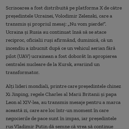
Scrisoarea a fost distribuită pe platforma X de către
preşedintele Ucrainei, Volodimir Zelenski, care a
transmis şi propriul mesaj:
„
Nu vom pierde!
”.
Ucraina şi Rusia au continuat însă să se atace
reciproc, oficialii ruşi afirmând, duminică, că un
incendiu a izbucnit după ce un vehicul aerian fără
pilot (UAV) ucrainean a fost doborât în apropierea
centralei nucleare de la Kursk, avariind un
transformator.
Alţi lideri mondiali, printre care preşedintele chinez
Xi Jinping, regele Charles al Marii Britanii şi papa
Leon al XIV-lea, au transmis mesaje pentru a marca
această zi, care are loc într-un moment în care
negocierile de pace sunt în impas, iar preşedintele
rus Vladimir Putin dă semne că vrea să continue