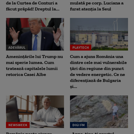
de la Curtea de Conturi a
mulată pe corp. Luciana a
făcut prăpăd! Dreptul la...
furat atenția la Seul
ADEVĂRUL
PLAYTECH
Amenințările lui Trump nu
Cum a ajuns România una
mai sperie lumea. Cum
dintre cele mai vulnerabile
tratează capitalele lumii
țări din regiune din punct
retorica Casei Albe
de vedere energetic. Ce ne
diferențiază de Bulgaria
și...
NEWSWEEK
DIGI FM
România poate ajunge
„Anna, ţine-ţi prostul