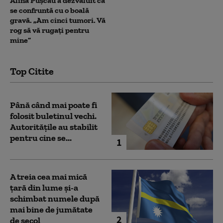
Alina Pușcău a dezvăluit că
se confruntă cu o boală
gravă. „Am cinci tumori. Vă
rog să vă rugați pentru
mine”
Top Citite
Până când mai poate fi
folosit buletinul vechi.
Autoritățile au stabilit
pentru cine se...
1
A treia cea mai mică
țară din lume și-a
schimbat numele după
mai bine de jumătate
2
de secol