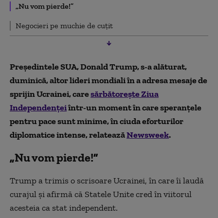
„Nu vom pierde!”
Negocieri pe muchie de cuțit
Preşedintele SUA, Donald Trump, s-a alăturat,
duminică, altor lideri mondiali în a adresa mesaje de
sprijin Ucrainei, care
sărbătoreşte Ziua
Independenţei
într-un moment în care speranţele
pentru pace sunt minime, în ciuda eforturilor
diplomatice intense, relatează
Newsweek
.
„
Nu vom pierde!
”
Trump a trimis o scrisoare Ucrainei, în care îi laudă
curajul şi afirmă că Statele Unite cred în viitorul
acesteia ca stat independent.