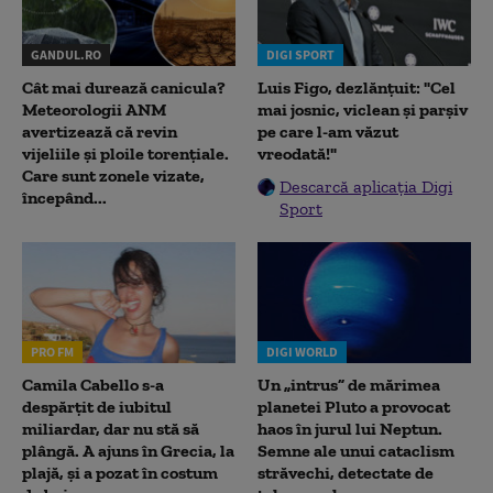
GANDUL.RO
DIGI SPORT
Cât mai durează canicula?
Luis Figo, dezlănțuit: "Cel
Meteorologii ANM
mai josnic, viclean și parșiv
avertizează că revin
pe care l-am văzut
vijeliile și ploile torențiale.
vreodată!"
Care sunt zonele vizate,
Descarcă aplicația Digi
începând...
Sport
PRO FM
DIGI WORLD
Camila Cabello s-a
Un „intrus” de mărimea
despărțit de iubitul
planetei Pluto a provocat
miliardar, dar nu stă să
haos în jurul lui Neptun.
plângă. A ajuns în Grecia, la
Semne ale unui cataclism
plajă, și a pozat în costum
străvechi, detectate de