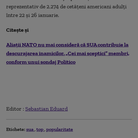
reprezentativ de 2.274 de cetățeni americani adulți
între 22 și 26 ianuarie.
Citește și
Aliații NATO nu mai consideră că SUA contribuie la
descurajarea inamicilor. „Cei mai sceptici” membri,
conform unui sondaj Politico
Editor :
Sebastian Eduard
Etichete:
sua
top
popularitate