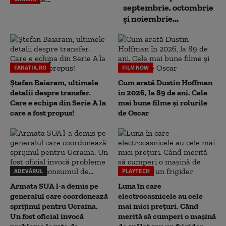
septembrie, octombrie
și noiembrie...
FANATIK.RO
FILM NOW
Ștefan Baiaram, ultimele
Cum arată Dustin Hoffman
detalii despre transfer.
în 2026, la 89 de ani. Cele
Care e echipa din Serie A la
mai bune filme și rolurile
care a fost propus!
de Oscar
ADEVĂRUL
PLAYTECH
Armata SUA l-a demis pe
Luna în care
generalul care coordonează
electrocasnicele au cele
sprijinul pentru Ucraina.
mai mici prețuri. Când
Un fost oficial invocă
merită să cumperi o mașină