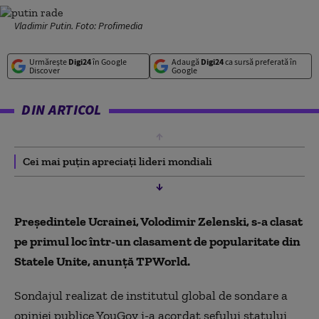
Vladimir Putin. Foto: Profimedia
Urmărește
Digi24
în Google
Adaugă
Digi24
ca sursă preferată în
Discover
Google
DIN ARTICOL
Cei mai puțin apreciați lideri mondiali
Președintele Ucrainei, Volodimir Zelenski, s-a clasat
pe primul loc într-un clasament de popularitate din
Statele Unite, anunță TPWorld.
Sondajul realizat de institutul global de sondare a
opiniei publice YouGov i-a acordat șefului statului