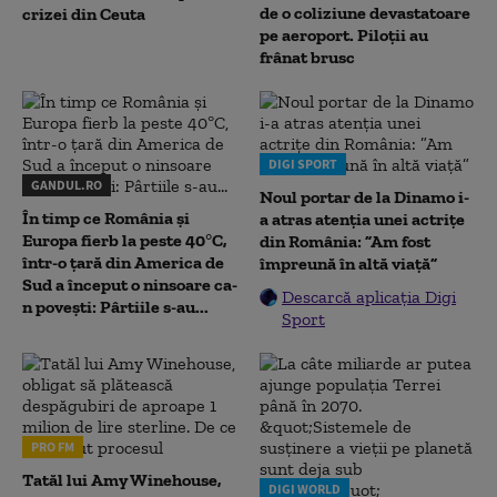
de o coliziune devastatoare
crizei din Ceuta
pe aeroport. Piloții au
frânat brusc
DIGI SPORT
GANDUL.RO
Noul portar de la Dinamo i-
În timp ce România și
a atras atenția unei actrițe
Europa fierb la peste 40°C,
din România: ”Am fost
într-o țară din America de
împreună în altă viață”
Sud a început o ninsoare ca-
Descarcă aplicația Digi
n povești: Pârtiile s-au...
Sport
PRO FM
Tatăl lui Amy Winehouse,
DIGI WORLD