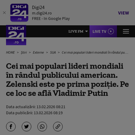
Digi24
VIEW
m.digi24.ro
FREE - In Google Play
LIVE TV
LIVE FM
HOME
Știri
Externe
SUA
Cei mai populari lideri mondiali în rândul publicului american. Zelenski este pe prima poziție. Pe ce loc se află Vladimir Putin
Cei mai populari lideri mondiali
în rândul publicului american.
Zelenski este pe prima poziție. Pe
ce loc se află Vladimir Putin
Data actualizării:
13.02.2026 08:21
Data publicării:
13.02.2026 08:19