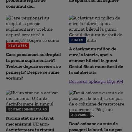
probleme legate de
de spălat sau un frigider
consumul de...
DIGI FM
NEWSWEEK
A câștigat un milion de
Care pensionari au dreptul
euro la loterie, apoi a
la pensie suplimentară?
aruncat biletul la gunoi.
Trebuie depusă cerere să o
Gestul făcut muncitorii de
primești? Despre ce sume
la salubritate
vorbim?
Descarcă aplicația Digi FM
EDITIADEDIMINEATA.RO
ADEVARUL
Niciun stat nu a activat
Două avioane cu sute de
mecanismul UE anti-
pasageri la bord, la un pas
dezinformare în timpul