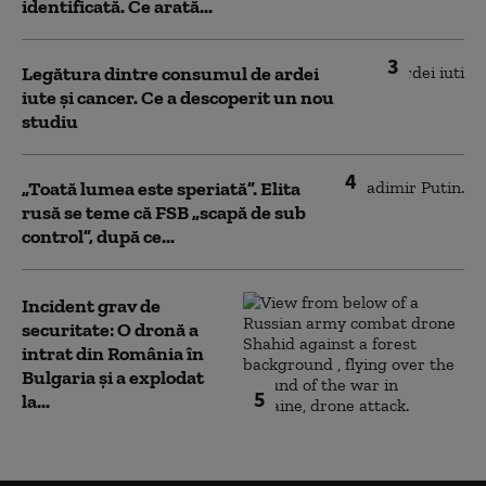
identificată. Ce arată...
3
Legătura dintre consumul de ardei
iute și cancer. Ce a descoperit un nou
studiu
4
„Toată lumea este speriată”. Elita
rusă se teme că FSB „scapă de sub
control”, după ce...
Incident grav de
securitate: O dronă a
intrat din România în
Bulgaria şi a explodat
5
la...