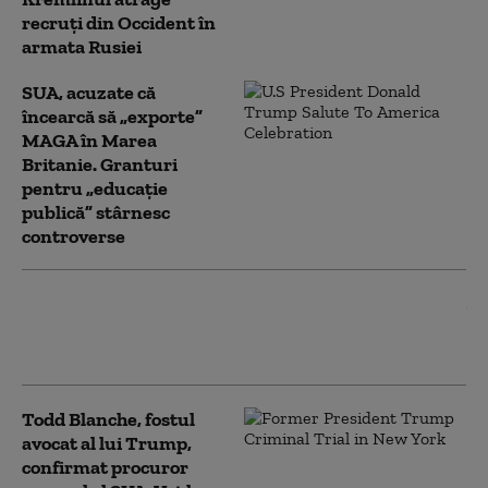
recruți din Occident în
armata Rusiei
SUA, acuzate că
încearcă să „exporte”
MAGA în Marea
Britanie. Granturi
pentru „educație
publică” stârnesc
controverse
Iranul pune o condiție Statelor
Unite pentru deblocarea
Strâmtorii Ormuz
Todd Blanche, fostul
avocat al lui Trump,
confirmat procuror