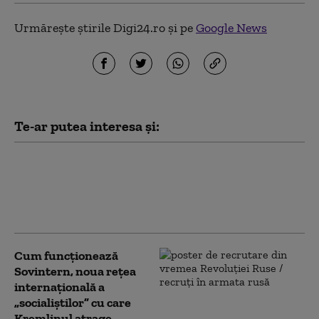
Urmărește știrile Digi24.ro și pe
Google News
Te-ar putea interesa și:
Netanyahu îi spune direct lui
Trump că respinge planul
pentru Gaza și lansează un
avertisment pentru Hamas
Cum funcționează
Sovintern, noua rețea
internațională a
„socialiștilor” cu care
Kremlinul atrage