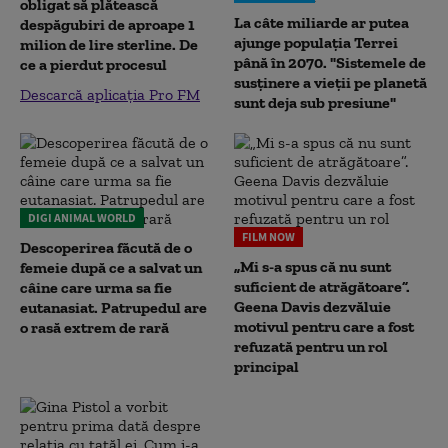
obligat să plătească
La câte miliarde ar putea
despăgubiri de aproape 1
ajunge populația Terrei
milion de lire sterline. De
până în 2070. "Sistemele de
ce a pierdut procesul
susținere a vieții pe planetă
Descarcă aplicația Pro FM
sunt deja sub presiune"
DIGI ANIMAL WORLD
FILM NOW
Descoperirea făcută de o
„Mi s-a spus că nu sunt
femeie după ce a salvat un
suficient de atrăgătoare”.
câine care urma sa fie
Geena Davis dezvăluie
eutanasiat. Patrupedul are
motivul pentru care a fost
o rasă extrem de rară
refuzată pentru un rol
principal