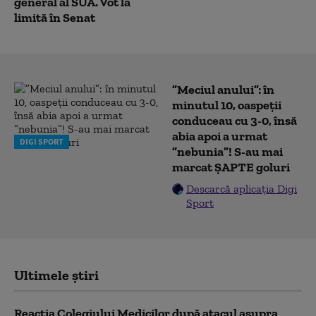
general al SUA. Vot la
limită în Senat
”Meciul anului”: în
minutul 10, oaspeții
conduceau cu 3-0, însă
abia apoi a urmat
DIGI SPORT
”nebunia”! S-au mai
marcat ȘAPTE goluri
Descarcă aplicația Digi
Sport
Ultimele știri
Reacția Colegiului Medicilor după atacul asupra