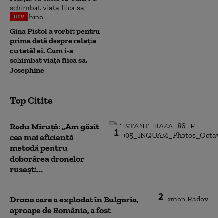
UTV
Gina Pistol a vorbit pentru
prima dată despre relația
cu tatăl ei. Cum i-a
schimbat viața fiica sa,
Josephine
Top Citite
Radu Miruță: „Am găsit
1
cea mai eficientă
metodă pentru
doborârea dronelor
rusești...
2
Drona care a explodat în Bulgaria,
aproape de România, a fost