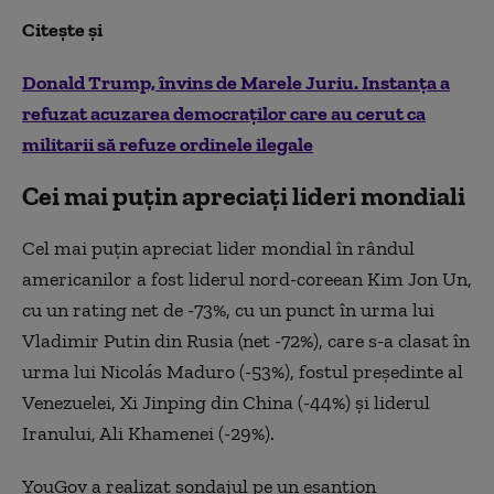
Citește și
Donald Trump, învins de Marele Juriu. Instanța a
refuzat acuzarea democraţilor care au cerut ca
militarii să refuze ordinele ilegale
Cei mai puțin apreciați lideri mondiali
Cel mai puțin apreciat lider mondial în rândul
americanilor a fost liderul nord-coreean Kim Jon Un,
cu un rating net de -73%, cu un punct în urma lui
Vladimir Putin din Rusia (net -72%), care s-a clasat în
urma lui Nicolás Maduro (-53%), fostul președinte al
Venezuelei, Xi Jinping din China (-44%) și liderul
Iranului, Ali Khamenei (-29%).
YouGov a realizat sondajul pe un eșantion