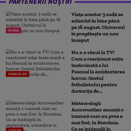
PARTENERII NOȘTRI
Viața acestor 3 zodii se
schimbă în bine până
pe 16 august. Universul
PE ROZ
le pregătește un nou
început
Nu s-a văzut la TV!
Cum a reacţionat soţia
însărcinată a lui
Pascual la accidentarea
FANATIK.RO
horror. Gestul
fotbalistului pentru
doctoriţa de...
Meteorologii
Accuweather anunță o
toamnă cum nu prea a
mai fost, în România.
Ce se întâmplă în
CANCAN