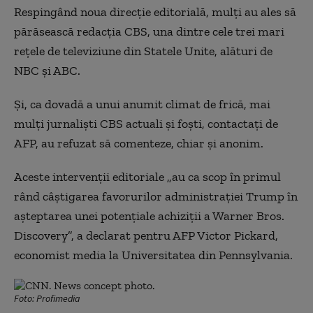
Respingând noua direcţie editorială, mulţi au ales să
părăsească redacţia CBS, una dintre cele trei mari
reţele de televiziune din Statele Unite, alături de
NBC şi ABC.
Şi, ca dovadă a unui anumit climat de frică, mai
mulţi jurnalişti CBS actuali şi foşti, contactaţi de
AFP, au refuzat să comenteze, chiar şi anonim.
Aceste intervenţii editoriale „au ca scop în primul
rând câştigarea favorurilor administraţiei Trump în
aşteptarea unei potenţiale achiziţii a Warner Bros.
Discovery”, a declarat pentru AFP Victor Pickard,
economist media la Universitatea din Pennsylvania.
Foto: Profimedia