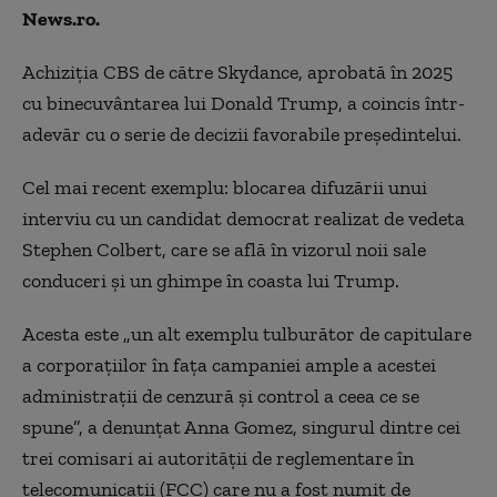
News.ro.
Achiziţia CBS de către Skydance, aprobată în 2025
cu binecuvântarea lui Donald Trump, a coincis într-
adevăr cu o serie de decizii favorabile preşedintelui.
Cel mai recent exemplu: blocarea difuzării unui
interviu cu un candidat democrat realizat de vedeta
Stephen Colbert, care se află în vizorul noii sale
conduceri şi un ghimpe în coasta lui Trump.
Acesta este „un alt exemplu tulburător de capitulare
a corporaţiilor în faţa campaniei ample a acestei
administraţii de cenzură şi control a ceea ce se
spune”, a denunţat Anna Gomez, singurul dintre cei
trei comisari ai autorităţii de reglementare în
telecomunicaţii (FCC) care nu a fost numit de