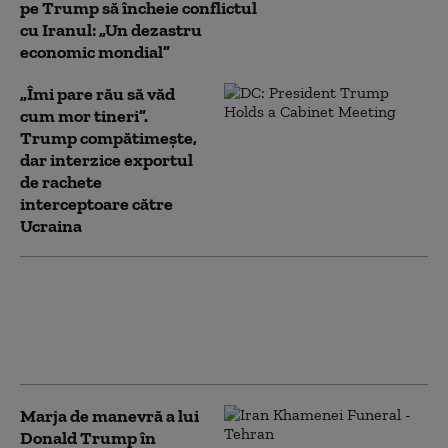
pe Trump să încheie conflictul
cu Iranul: „Un dezastru
economic mondial”
„Îmi pare rău să văd
cum mor tineri”.
Trump compătimește,
dar interzice exportul
de rachete
interceptoare către
Ucraina
Trump încearcă din nou să limiteze
cetățenia prin naștere în SUA, după ce
Curtea Supremă i-a blocat prima
tentativă
Marja de manevră a lui
Donald Trump în