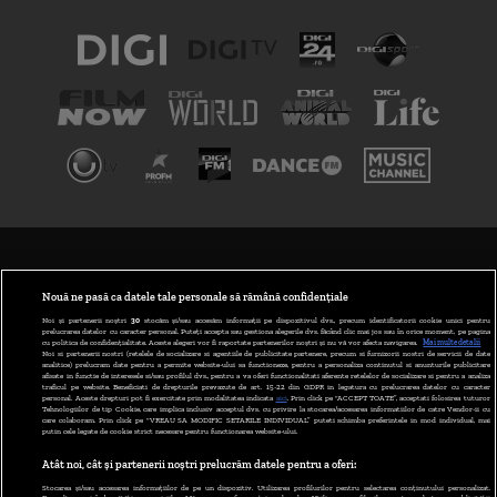
TERMENI ȘI CONDIȚII
POLITICA DE CONFIDENȚIALITATE
Nouă ne pasă ca datele tale personale să rămână confidențiale
Noi și partenerii noștri
30
stocăm și/sau accesăm informații pe dispozitivul dvs., precum identificatorii cookie unici pentru
prelucrarea datelor cu caracter personal. Puteți accepta sau gestiona alegerile dvs. făcând clic mai jos sau în orice moment, pe pagina
ABONARE DIGI TV
cu politica de confidențialitate. Aceste alegeri vor fi raportate partenerilor noștri și nu vă vor afecta navigarea.
Mai multe detalii
Noi si partenerii nostri (retelele de socializare si agentiile de publicitate partenere, precum si furnizorii nostri de servicii de date
analitice) prelucram date pentru a permite website-ului sa functioneze, pentru a personaliza continutul si anunturile publicitare
GESTIONAȚI PREFERINȚELE
afisate in functie de interesele si/sau profilul dvs., pentru a va oferi functionalitati aferente retelelor de socializare si pentru a analiza
traficul pe website. Beneficiati de drepturile prevazute de art. 15-22 din GDPR in legatura cu prelucrarea datelor cu caracter
personal. Aceste drepturi pot fi exercitate prin modalitatea indicata
aici
. Prin click pe “ACCEPT TOATE”, acceptati folosirea tuturor
CODUL DIGI24
Tehnologiilor de tip Cookie, care implica inclusiv acceptul dvs. cu privire la stocarea/accesarea informatiilor de catre Vendor-ii cu
care colaboram. Prin click pe “VREAU SA MODIFIC SETARILE INDIVIDUAL” puteti schimba preferintele in mod individual, mai
putin cele legate de cookie strict necesare pentru functionarea website-ului.
CAMERE WEB
Atât noi, cât și partenerii noștri prelucrăm datele pentru a oferi:
CONTACT/INFO
Stocarea și/sau accesarea informațiilor de pe un dispozitiv. Utilizarea profilurilor pentru selectarea conținutului personalizat.