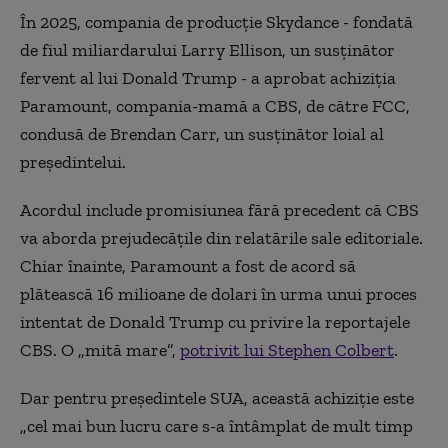
În 2025, compania de producţie Skydance - fondată
de fiul miliardarului Larry Ellison, un susţinător
fervent al lui Donald Trump - a aprobat achiziţia
Paramount, compania-mamă a CBS, de către FCC,
condusă de Brendan Carr, un susţinător loial al
preşedintelui.
Acordul include promisiunea fără precedent că CBS
va aborda prejudecăţile din relatările sale editoriale.
Chiar înainte, Paramount a fost de acord să
plătească 16 milioane de dolari în urma unui proces
intentat de Donald Trump cu privire la reportajele
CBS. O „mită mare”,
potrivit lui Stephen Colbert
.
Dar pentru preşedintele SUA, această achiziţie este
„cel mai bun lucru care s-a întâmplat de mult timp