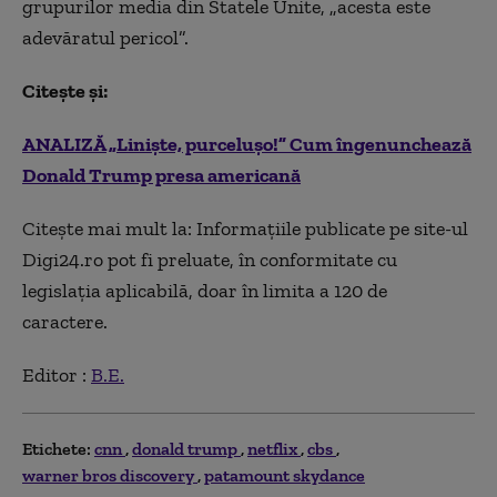
grupurilor media din Statele Unite, „acesta este
adevăratul pericol”.
Citește și:
ANALIZĂ „Liniște, purcelușo!” Cum îngenunchează
Donald Trump presa americană
Citește mai mult la: Informaţiile publicate pe site-ul
Digi24.ro pot fi preluate, în conformitate cu
legislația aplicabilă, doar în limita a 120 de
caractere.
Editor :
B.E.
Etichete:
cnn
donald trump
netflix
cbs
warner bros discovery
patamount skydance