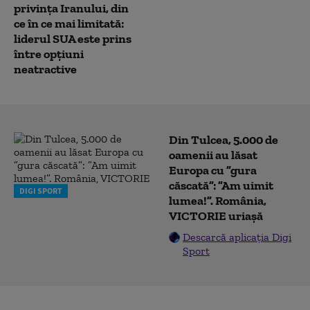
privința Iranului, din
ce în ce mai limitată:
liderul SUA este prins
între opțiuni
neatractive
Din Tulcea, 5.000 de
oamenii au lăsat
Europa cu ”gura
căscată”: ”Am uimit
DIGI SPORT
lumea!”. România,
VICTORIE uriașă
Descarcă aplicația Digi
Sport