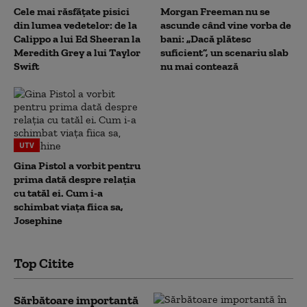
Cele mai răsfățate pisici
Morgan Freeman nu se
din lumea vedetelor: de la
ascunde când vine vorba de
Calippo a lui Ed Sheeran la
bani: „Dacă plătesc
Meredith Grey a lui Taylor
suficient”, un scenariu slab
Swift
nu mai contează
UTV
Gina Pistol a vorbit pentru
prima dată despre relația
cu tatăl ei. Cum i-a
schimbat viața fiica sa,
Josephine
Top Citite
Sărbătoare importantă