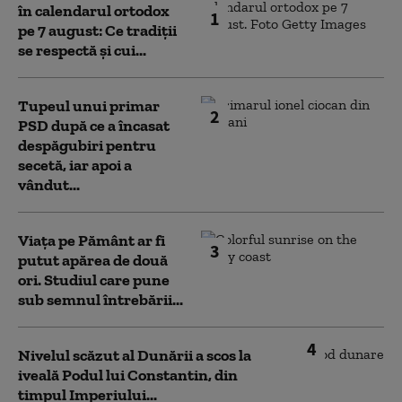
în calendarul ortodox
1
pe 7 august: Ce tradiții
se respectă și cui...
Tupeul unui primar
2
PSD după ce a încasat
despăgubiri pentru
secetă, iar apoi a
vândut...
Viața pe Pământ ar fi
3
putut apărea de două
ori. Studiul care pune
sub semnul întrebării...
4
Nivelul scăzut al Dunării a scos la
iveală Podul lui Constantin, din
timpul Imperiului...