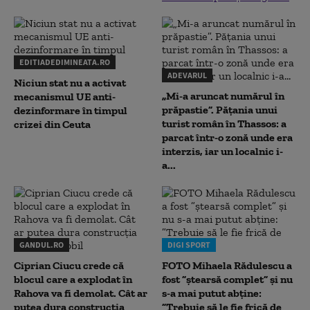
EDITIADEDIMINEATA.RO
ADEVARUL
Niciun stat nu a activat
„Mi-a aruncat numărul în
mecanismul UE anti-
prăpastie”. Pățania unui
dezinformare în timpul
turist român în Thassos: a
crizei din Ceuta
parcat într-o zonă unde era
interzis, iar un localnic i-
a...
GANDUL.RO
DIGI SPORT
Ciprian Ciucu crede că
FOTO Mihaela Rădulescu a
blocul care a explodat în
fost ”ștearsă complet” și nu
Rahova va fi demolat. Cât ar
s-a mai putut abține:
putea dura construcția
”Trebuie să le fie frică de