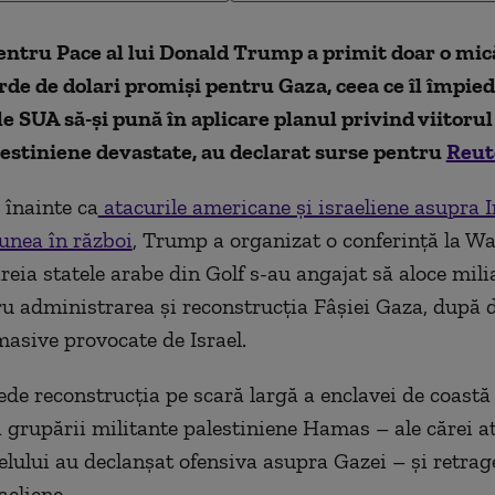
entru Pace al lui Donald Trump a primit doar o mic
arde de dolari promiși pentru Gaza, ceea ce îl împied
e SUA să-și pună în aplicare planul privind viitorul
estiniene devastate, au declarat surse pentru
Reut
 înainte ca
atacurile americane și israeliene asupra I
unea în război
, Trump a organizat o conferință la W
ăreia statele arabe din Golf s-au angajat să aloce mili
ru administrarea și reconstrucția Fâșiei Gaza, după d
masive provocate de Israel.
ede reconstrucția pe scară largă a enclavei de coast
grupării militante palestiniene Hamas – ale cărei a
elului au declanșat ofensiva asupra Gazei – și retrag
aeliene.