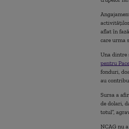
Angajamente
activitățil
aflat în fa
care urma s
Una dintre 
pentru Pac
fonduri, do
au contribui
Sursa a afi
de dolari, d
totul”, agra
NCAG nu a p