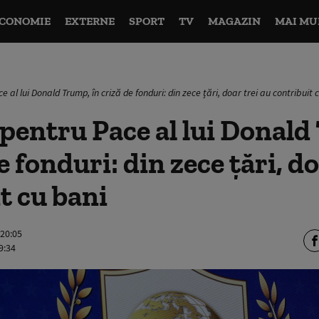
CONOMIE
EXTERNE
SPORT
TV
MAGAZIN
MAI MU
e al lui Donald Trump, în criză de fonduri: din zece țări, doar trei au contribuit 
 pentru Pace al lui Donal
e fonduri: din zece țări, do
t cu bani
 20:05
9:34