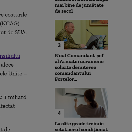
mai bine de jumătate
de secol
e costurile
i (NCAG)
nut de SUA,
3
nsiliului
Noul Comandant-șef
al Armatei ucrainene
 aloce
solicită demiterea
ele Unite –
comandantului
Forțelor...
b 1 miliard
afectat
4
.
La câte grade trebuie
t de
setat aerul condiționat