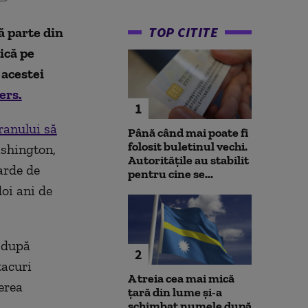
TOP CITITE
ă parte din
ică pe
 acestei
ers.
1
ranului să
Până când mai poate fi
folosit buletinul vechi.
ashington,
Autoritățile au stabilit
arde de
pentru cine se...
oi ani de
ă după
2
tacuri
A treia cea mai mică
erea
țară din lume și-a
schimbat numele după