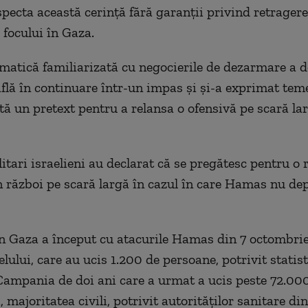
specta această cerință fără garanții privind retragere
 focului în Gaza.
matică familiarizată cu negocierile de dezarmare a d
află în continuare într-un impas și și-a exprimat tem
ută un pretext pentru a relansa o ofensivă pe scară l
litari israelieni au declarat că se pregătesc pentru o 
n război pe scară largă în cazul în care Hamas nu de
n Gaza a început cu atacurile Hamas din 7 octombri
lului, care au ucis 1.200 de persoane, potrivit statist
Campania de doi ani care a urmat a ucis peste 72.00
, majoritatea civili, potrivit autorităților sanitare din