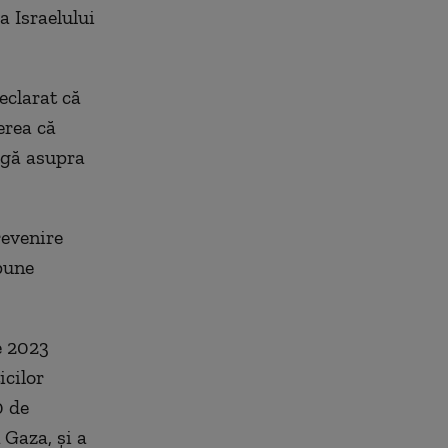
a Israelului
eclarat că
erea că
argă asupra
revenire
pune
e 2023
icilor
0 de
 Gaza, și a