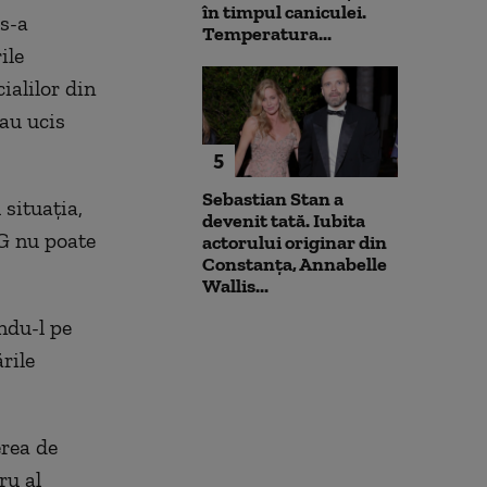
în timpul caniculei.
 s-a
Temperatura...
ile
ialilor din
 au ucis
5
Sebastian Stan a
 situația,
devenit tată. Iubita
AG nu poate
actorului originar din
Constanța, Annabelle
Wallis...
ându-l pe
rile
erea de
ru al