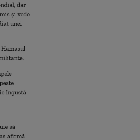
ndial, dar
mis și vede
iat unei
t Hamasul
militante.
upele
 peste
ie îngustă
uie să
mas afirmă