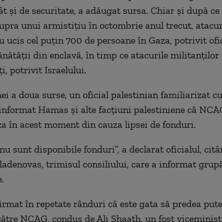
ât și de securitate, a adăugat sursa. Chiar și după ce
upra unui armistițiu în octombrie anul trecut, atacur
u ucis cel puțin 700 de persoane în Gaza, potrivit ofic
nătății din enclavă, în timp ce atacurile militanților
i, potrivit Israelului.
i a doua surse, un oficial palestinian familiarizat cu
 informat Hamas și alte facțiuni palestiniene că NC
za în acest moment din cauza lipsei de fonduri.
nu sunt disponibile fonduri”, a declarat oficialul, cit
adenovas, trimisul consiliului, care a informat grupă
.
rmat în repetate rânduri că este gata să predea put
ătre NCAG, condus de Ali Shaath, un fost viceminist