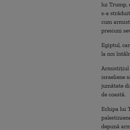
lui Trump, 
s-a strădui
cum armisti
presiuni se
Egiptul, ca
la noi întâl
Armistițiul 
israeliene 
jumătate di
de coastă.
Echipa lui 
palestinien
depună arme