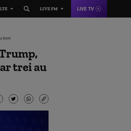
LIVE TV
LTE
LIVE FM
cu bani
d Trump,
ar trei au