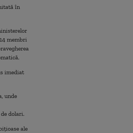
mitată în
inisterelor
ei 14 membri
upravegherea
omatică.
ns imediat
a, unde
de dolari.
bițioase ale