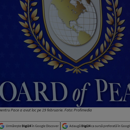
pentru Pace a avut loc pe 19 februarie. Foto: Profimedia
Urmărește
Digi24
în Google Discover
Adaugă
Digi24
ca sursă preferată în Googl