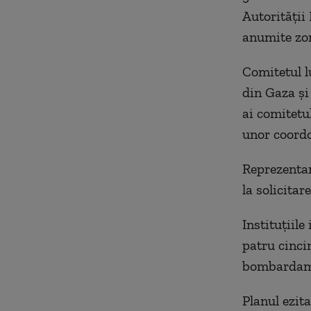
Autorității
anumite zon
Comitetul l
din Gaza și 
ai comitetu
unor coordo
Reprezentan
la solicitar
Instituțiil
patru cinci
bombardamen
Planul ezita