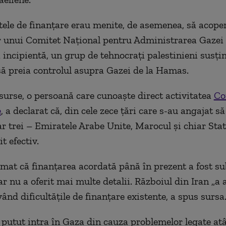
le de finanțare erau menite, de asemenea, să acoper
or unui Comitet Național pentru Administrarea Gaze
ză incipientă, un grup de tehnocrați palestinieni susți
ă preia controlul asupra Gazei de la Hamas.
surse, o persoană care cunoaște direct activitatea
Co
e
, a declarat că, din cele zece țări care s-au angajat să
ar trei – Emiratele Arabe Unite, Marocul și chiar Stat
t efectiv.
rmat că finanțarea acordată până în prezent a fost su
ar nu a oferit mai multe detalii. Războiul din Iran „a 
vând dificultățile de finanțare existente, a spus sursa
utut intra în Gaza din cauza problemelor legate atâ