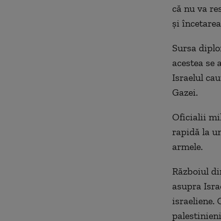
că nu va re
și încetarea
Sursa diplo
acestea se 
Israelul ca
Gazei.
Oficialii mi
rapidă la u
armele.
Războiul di
asupra Israe
israeliene.
palestinieni