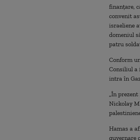
finanțare, c
convenit as
israeliene a
domeniul să
patru soldaț
Conform une
Consiliul a
intra în Ga
„În prezent 
Nickolay Ml
palestiniene
Hamas a afi
guvernare c