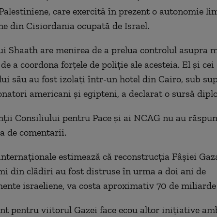
 Palestiniene, care exercită în prezent o autonomie li
e din Cisiordania ocupată de Israel.
ui Shaath are menirea de a prelua controlul asupra m
de a coordona forțele de poliție ale acesteia. El și c
lui său au fost izolați într-un hotel din Cairo, sub s
natori americani și egipteni, a declarat o sursă dipl
ții Consiliului pentru Pace și ai NCAG nu au răspu
ea de comentarii.
e internaționale estimează că reconstrucția Fâșiei Gaz
mi din clădiri au fost distruse în urma a doi ani de
te israeliene, va costa aproximativ 70 de miliarde 
nt pentru viitorul Gazei face ecou altor inițiative am