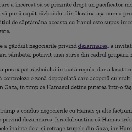
care a încercat să se prezinte drept un pacificator mo
t să pună capăt războiului din Ucraina așa cum a pro
țiul de săptămâna aceasta cu Iranul este supus imed
vere.
re a găzduit negocierile privind
dezarmarea,
a invita
niri sâmbătă, potrivit unei surse din cadrul grupării 
a pus capăt războiului în toată regula, dar a lăsat tr
să controleze o zonă depopulată care acoperă cu mult
n Gaza, în timp ce Hamasul deține puterea într-o fâș
Trump a condus negocierile cu Hamas și alte facțiuni
e privind dezarmarea. Israelul susține că Hamas treb
le înainte de a-și retrage trupele din Gaza, iar Ha