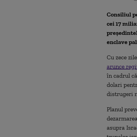
Consiliul p
cei 17 mili
președintel
enclave pal
Cu zece zile
arunce regi
în cadrul c
dolari pent
distrugeri 
Planul prev
dezarmarea 
asupra Isra
trupelor isr