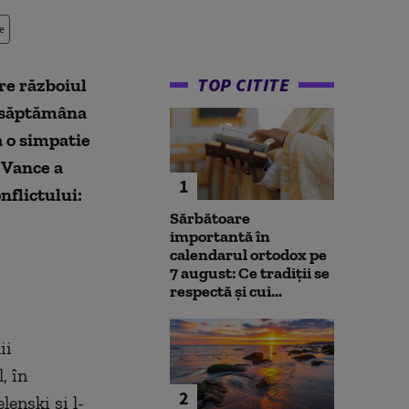
e
TOP CITITE
re războiul
, săptămâna
a o simpatie
. Vance a
1
nflictului:
Sărbătoare
importantă în
calendarul ortodox pe
7 august: Ce tradiții se
respectă și cui...
ii
l,
î
n
2
lenski și l-