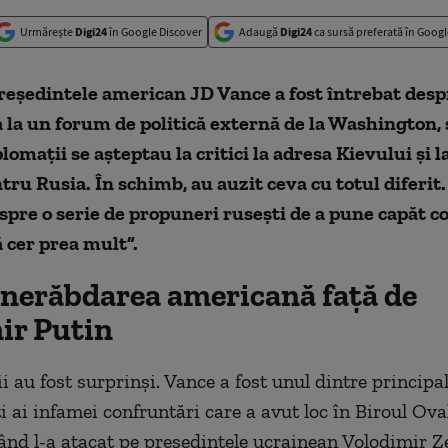
Urmărește
Digi24
în Google Discover
Adaugă
Digi24
ca sursă preferată în Googl
reședintele american JD Vance a fost întrebat desp
a la un forum de politică externă de la Washington
plomații se așteptau la critici la adresa Kievului și l
ntru Rusia.
În schimb, au auzit ceva cu totul diferit
spre o serie de propuneri rusești de a pune capăt co
 cer prea mult”.
 nerăbdarea americană față de
ir Putin
i au fost surprinși. Vance a fost unul dintre principal
i ai infamei confruntări care a avut loc
î
n
Biroul Ova
când l-a atacat pe președintele ucrainean Volodimir Ze