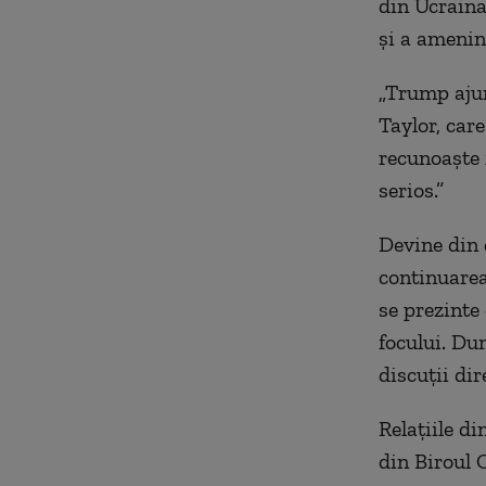
din Ucraina
și a amenin
„Trump ajun
Taylor, car
recunoaște
serios.”
Devine din c
continuarea 
se prezinte
focului. Du
discuții di
Relațiile d
din
Biroul 