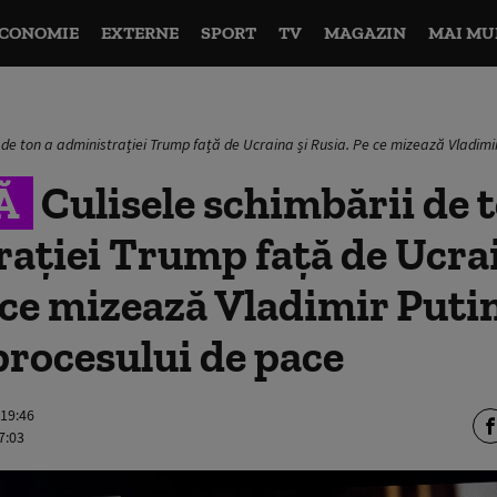
CONOMIE
EXTERNE
SPORT
TV
MAGAZIN
MAI MU
 de ton a administrației Trump față de Ucraina și Rusia. Pe ce mizează Vladimir
Ă
Culisele schimbării de 
ației Trump față de Ucrai
 ce mizează Vladimir Putin
procesului de pace
 19:46
7:03