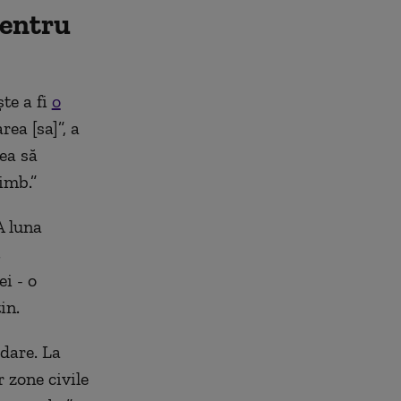
pentru
te a fi
o
ea [sa]”, a
ea să
imb.”
A luna
i - o
in.
bdare. La
r zone civile