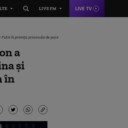
LIVE TV
LTE
LIVE FM
 Putin în privința procesului de pace
ton a
na și
 în