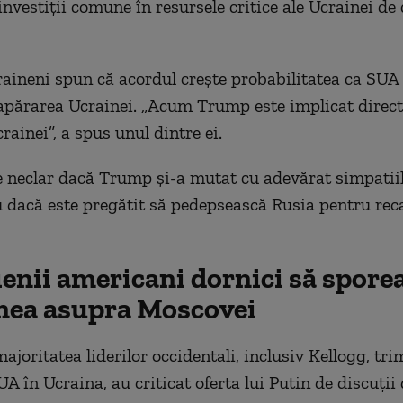
investiții comune în resursele critice ale Ucrainei de 
craineni spun că acordul crește probabilitatea ca SUA
 apărarea Ucrainei. „Acum Trump este implicat direct
ainei”, a spus unul dintre ei.
neclar dacă Trump și-a mutat cu adevărat simpatiil
 dacă este pregătit să pedepsească Rusia pentru reca
ienii americani dornici să spore
nea asupra Moscovei
ajoritatea liderilor occidentali, inclusiv Kellogg, tri
UA în Ucraina, au criticat oferta lui Putin de discuții 