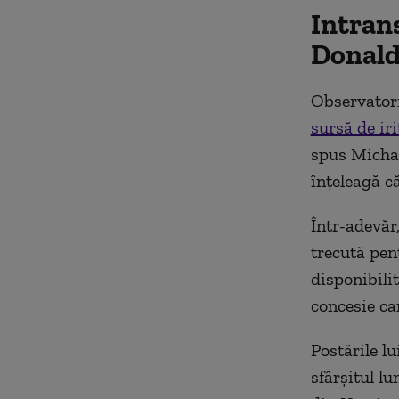
Intrans
Donal
Observatori
sursă de ir
spus Michae
înțeleagă c
Într-adevăr
trecută pen
disponibili
concesie car
Postările l
sfârșitul lu