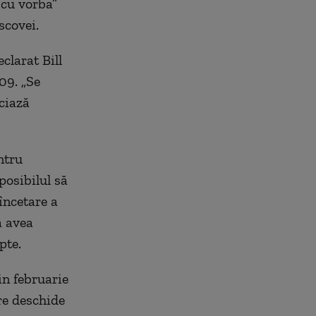
 cu vorba”
scovei.
clarat Bill
09. „Se
ociază
ntru
posibilul să
încetare a
a avea
pte.
in februarie
re deschide