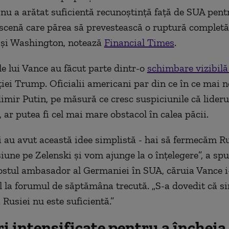
 nu a arătat suficientă recunoștință față de SUA pentr
 scenă care părea să prevestească o ruptură completă î
 și Washington,
notează
Financial Times
.
e lui Vance au făcut parte dintr-o
schimbare vizibilă
iei Trump. Oficialii americani par din ce în ce mai 
imir Putin, pe măsură ce cresc suspiciunile că liderul
 ar putea fi cel mai mare obstacol în calea păcii.
 au avut această idee simplistă - hai să
fermecăm
Ru
une pe Zelenski și vom ajunge la o înțelegere”, a sp
fostul ambasador al Germaniei în SUA, căruia Vance i
 la forumul de săptămâna trecută. „S-a dovedit că s
 Rusiei nu este suficientă.”
i intensificate pentru a încheia