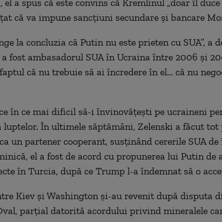
, el a spus că este convins că Kremlinul „doar îl duce
țat că va impune sancțiuni secundare și bancare Mo
ge la concluzia că Putin nu este prieten cu SUA”, a de
e a fost ambasadorul SUA în Ucraina între 2006 și 20
faptul
că nu trebuie să ai încredere în el... că nu neg
e în ce mai dificil să-i învinovățești pe ucraineni pe
luptelor. În ultimele săptămâni, Zelenski a făcut tot 
 ca un partener cooperant, susținând cererile SUA de 
minică, el a fost de acord cu propunerea lui Putin de 
recte în Turcia, după ce Trump l-a îndemnat să o acce
intre Kiev și Washington și-au revenit după disputa d
Oval, parțial datorită acordului privind mineralele ca