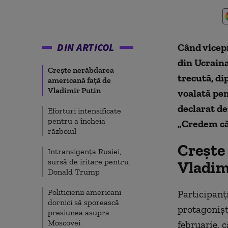
DIN ARTICOL
Când vicep
din Ucrain
Crește nerăbdarea
trecută, di
americană față de
Vladimir Putin
voalată pe
declarat de
Eforturi intensificate
pentru a încheia
„Credem că
războiul
Crește
Intransigența Rusiei,
sursă de iritare pentru
Vladim
Donald Trump
Politicienii americani
Participanți
dornici să sporească
protagonișt
presiunea asupra
Moscovei
februarie, 