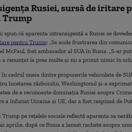
igența Rusiei, sursă de iritare 
d Trump
i spun că aparenta intransigență a Rusiei se dovedeș
itare pentru Trump
: „Se aude frustrarea din comunicar
l McFaul, fost ambasador al SUA în Rusia. „S-ar put
ă a renunțat la prea multe și nu a primit nimic în sch
, în cadrul uneia dintre propunerile vehiculate de SU
tru încetarea războiului, Washingtonul și-a exprimat
tatea de a recunoaște dominația Rusiei asupra Crimee
e a înfuriat Ucraina și UE, dar a fost respinsă de Put
ui Trump pe rețelele sociale reflectă aparenta sa neră
nii aprilie, după ce Rusia a lansat rachete asupra uno