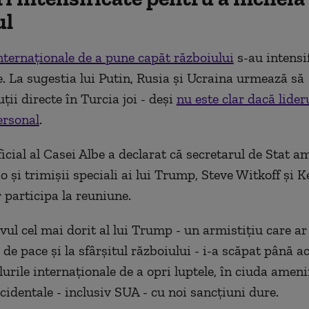
ul
internaționale de a pune capăt războiului
s-au intensif
le. La sugestia lui Putin, Rusia și Ucraina urmează să
ții directe în Turcia joi - deși
nu este clar dacă lider
ersonal
.
icial al Casei Albe a declarat că secretarul de
S
tat a
o și
trimișii
speciali ai lui Trump, Steve Witkoff și K
 participa la reuniune.
ivul cel mai dorit al lui Trump - un armistițiu care a
 de pace și la sfârșitul războiului - i-a scăpat până 
urile internaționale de a opri luptele, în ciuda ameni
cidentale - inclusiv SUA - cu noi sancțiuni dure.