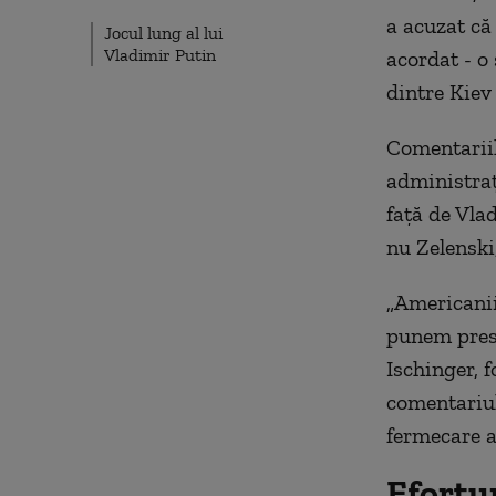
a acuzat că
Jocul lung al lui
Vladimir Putin
acordat - o
dintre Kiev
Comentariil
administraț
față de Vlad
nu Zelenski,
„Americanii
punem presi
Ischinger, 
comentariul
f
ermecare
a
Efortur