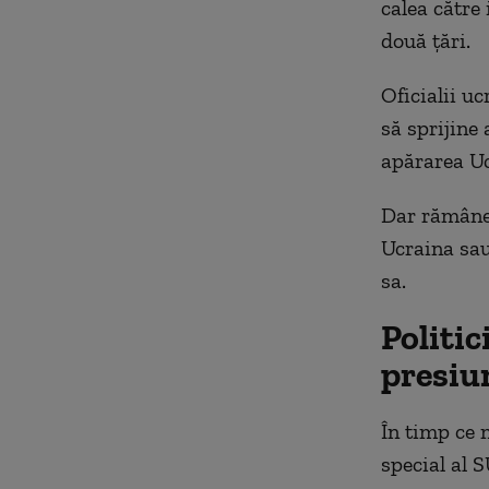
calea către 
două țări.
Oficialii u
să sprijine
apărarea Ucr
Dar rămâne 
Ucraina sau
sa.
Politic
presiu
În timp ce m
special al S