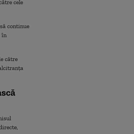
către cele
 să continue
 în
e către
lcitranța
ască
misul
directe,