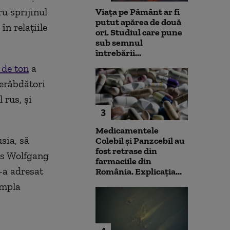
u sprijinul
Viața pe Pământ ar fi
putut apărea de două
n relațiile
ori. Studiul care pune
sub semnul
întrebării...
 de ton
a
nerăbdători
 rus, și
3
Medicamentele
sia, să
Colebil și Panzcebil au
fost retrase din
us Wolfgang
farmaciile din
-a adresat
România. Explicația...
impla