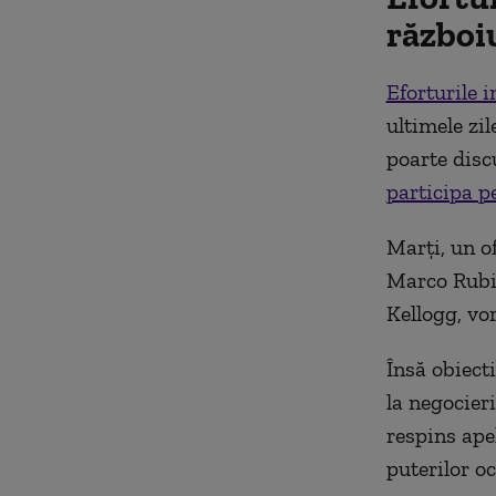
război
Eforturile 
ultimele zi
poarte discu
participa p
Marți, un of
Marco Rubi
Kellogg, vor
Însă obiect
la negocieri
respins apel
puterilor oc