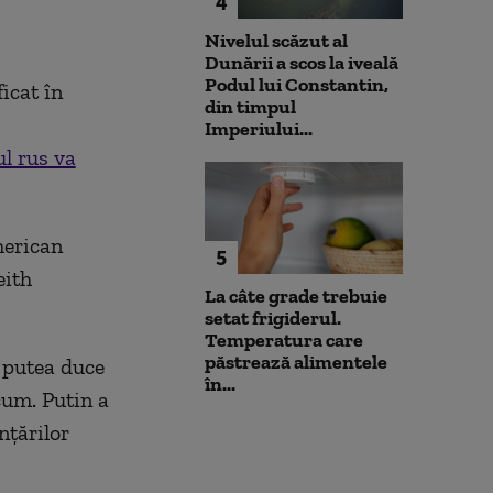
4
Nivelul scăzut al
Dunării a scos la iveală
Podul lui Constantin,
icat în
din timpul
Imperiului...
ul rus va
merican
5
eith
La câte grade trebuie
setat frigiderul.
Temperatura care
păstrează alimentele
r putea duce
în...
acum. Putin a
nțărilor