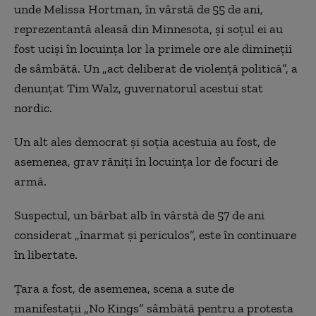
unde Melissa Hortman, în vârstă de 55 de ani,
reprezentantă aleasă din Minnesota, şi soţul ei au
fost ucişi în locuinţa lor la primele ore ale dimineţii
de sâmbătă. Un „act deliberat de violenţă politică”, a
denunţat Tim Walz, guvernatorul acestui stat
nordic.
Un alt ales democrat şi soţia acestuia au fost, de
asemenea, grav răniţi în locuinţa lor de focuri de
armă.
Suspectul, un bărbat alb în vârstă de 57 de ani
considerat „înarmat şi periculos”, este în continuare
în libertate.
Ţara a fost, de asemenea, scena a sute de
manifestaţii „No Kings” sâmbătă pentru a protesta