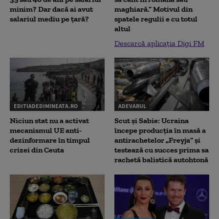
minim? Dar dacă ai avut
maghiară.” Motivul din
salariul mediu pe țară?
spatele regulii e cu totul
altul
Descarcă aplicația Digi FM
EDITIADEDIMINEATA.RO
ADEVARUL
Niciun stat nu a activat
Scut și Sabie: Ucraina
mecanismul UE anti-
începe producția în masă a
dezinformare în timpul
antirachetelor „Freyja” și
crizei din Ceuta
testează cu succes prima sa
rachetă balistică autohtonă