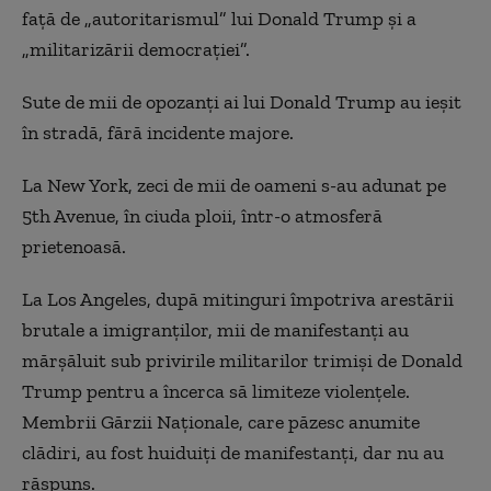
faţă de „autoritarismul” lui Donald Trump şi a
„militarizării democraţiei”.
Sute de mii de opozanţi ai lui Donald Trump au ieşit
în stradă, fără incidente majore.
La New York, zeci de mii de oameni s-au adunat pe
5th Avenue, în ciuda ploii, într-o atmosferă
prietenoasă.
La Los Angeles, după mitinguri împotriva arestării
brutale a imigranţilor, mii de manifestanţi au
mărşăluit sub privirile militarilor trimişi de Donald
Trump pentru a încerca să limiteze violenţele.
Membrii Gărzii Naţionale, care păzesc anumite
clădiri, au fost huiduiţi de manifestanţi, dar nu au
răspuns.