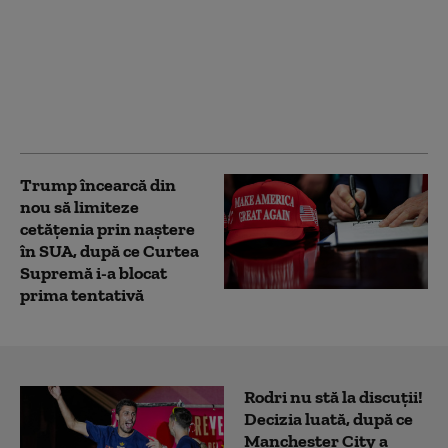
cum mor tineri”.
Trump compătimește,
dar interzice exportul
de rachete
interceptoare către
Ucraina
Trump încearcă din
nou să limiteze
cetățenia prin naștere
în SUA, după ce Curtea
Supremă i-a blocat
prima tentativă
Rodri nu stă la discuții!
Decizia luată, după ce
Manchester City a