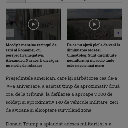
seconds
of
4
minutes,
29
seconds
Moody's menține ratingul de
De ce nu ajută ploile de vară la
țară al României, cu
diminuarea secetei.
perspectivă negativă.
Climatolog: Sunt distribuite
Alexandru Nazare: E un răgaz,
neuniform și nu acolo unde
nu motiv de relaxare
este nevoie mai mare
Preşedintele american, care îşi sărbătorea cea de-a
79-a aniversare, a asistat timp de aproximativ două
ore, de la tribună, la defilarea a aproape 7.000 de
soldaţi şi aproximativ 150 de vehicule militare, zeci
de avioane şi elicoptere survolând zona.
Donald Trump a aplaudat adesea militarii şi s-a