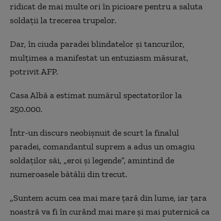
ridicat de mai multe ori în picioare pentru a saluta
soldaţii la trecerea trupelor.
Dar, în ciuda paradei blindatelor şi tancurilor,
mulţimea a manifestat un entuziasm măsurat,
potrivit AFP.
Casa Albă a estimat numărul spectatorilor la
250.000.
Într-un discurs neobişnuit de scurt la finalul
paradei, comandantul suprem a adus un omagiu
soldaţilor săi, „eroi şi legende”, amintind de
numeroasele bătălii din trecut.
„Suntem acum cea mai mare ţară din lume, iar ţara
noastră va fi în curând mai mare şi mai puternică ca