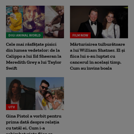
DIGI ANIMAL WORLD
FILM NOW
Cele mai răsfățate pisici
Mărturisirea tulburătoare
din lumea vedetelor: de la
a lui William Shatner. El și
Calippo a lui Ed Sheeran la
fiica lui s-au luptat cu
Meredith Grey a lui Taylor
cancerul în același timp.
Swift
Cum au învins boala
UTV
Gina Pistol a vorbit pentru
prima dată despre relația
cu tatăl ei. Cum i-a
schimbat viața fiica sa,