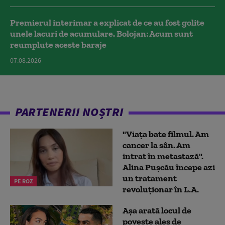
Premierul interimar a explicat de ce au fost golite
unele lacuri de acumulare. Bolojan: Acum sunt
reumplute aceste baraje
07.08.2026
PARTENERII NOȘTRI
"Viața bate filmul. Am
cancer la sân. Am
intrat în metastază".
Alina Pușcău începe azi
un tratament
PE ROZ
revoluționar în L.A.
Așa arată locul de
poveste ales de