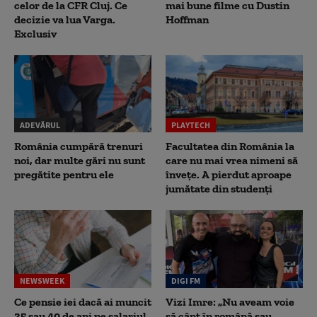
celor de la CFR Cluj. Ce
mai bune filme cu Dustin
decizie va lua Varga.
Hoffman
Exclusiv
ADEVĂRUL
PLAYTECH
România cumpără trenuri
Facultatea din România la
noi, dar multe gări nu sunt
care nu mai vrea nimeni să
pregătite pentru ele
înveţe. A pierdut aproape
jumătate din studenţi
NEWSWEEK
DIGI FM
Ce pensie iei dacă ai muncit
Vizi Imre: „Nu aveam voie
35 sau 40 de ani pe salariul
să cânt în română sau