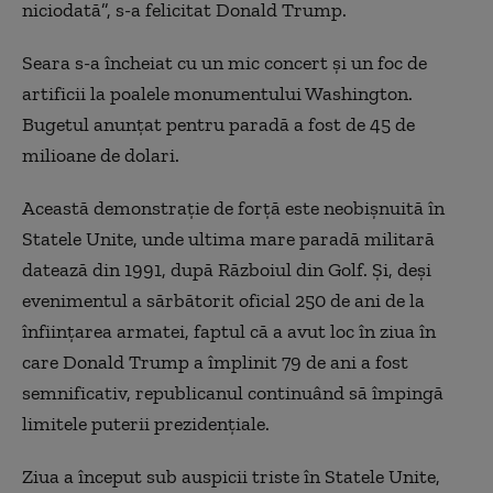
niciodată”, s-a felicitat Donald Trump.
Seara s-a încheiat cu un mic concert şi un foc de
artificii la poalele monumentului Washington.
Bugetul anunţat pentru paradă a fost de 45 de
milioane de dolari.
Această demonstraţie de forţă este neobişnuită în
Statele Unite, unde ultima mare paradă militară
datează din 1991, după Războiul din Golf. Şi, deşi
evenimentul a sărbătorit oficial 250 de ani de la
înfiinţarea armatei, faptul că a avut loc în ziua în
care Donald Trump a împlinit 79 de ani a fost
semnificativ, republicanul continuând să împingă
limitele puterii prezidenţiale.
Ziua a început sub auspicii triste în Statele Unite,