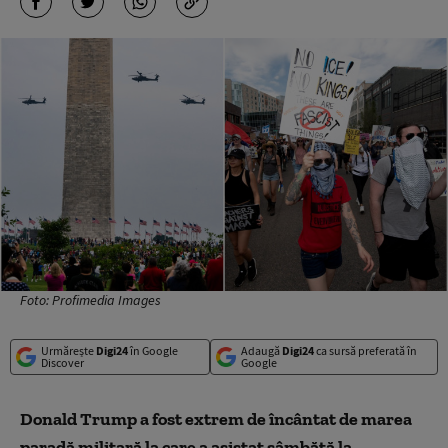
Foto: Profimedia Images
Urmărește
Digi24
în Google
Adaugă
Digi24
ca sursă preferată în
Discover
Google
Donald Trump a fost extrem de încântat de marea
paradă militară la care a asistat sâmbătă la