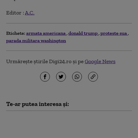
Editor :
A.C.
Etichete:
armata americana
donald trump
proteste sua
parada militara washington
Urmărește știrile Digi24.ro și pe
Google News
Te-ar putea interesa și:
„Nu există nicio cale de
scăpare”. Cuba, colonia
renegată a SUA: în