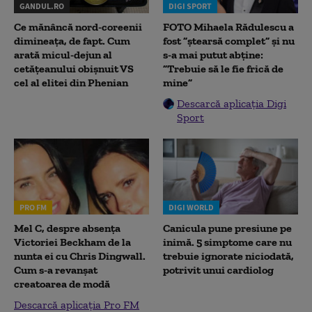
GANDUL.RO
DIGI SPORT
Ce mănâncă nord-coreenii
FOTO Mihaela Rădulescu a
dimineața, de fapt. Cum
fost ”ștearsă complet” și nu
arată micul-dejun al
s-a mai putut abține:
cetățeanului obișnuit VS
”Trebuie să le fie frică de
cel al elitei din Phenian
mine”
Descarcă aplicația Digi
Sport
PRO FM
DIGI WORLD
Mel C, despre absența
Canicula pune presiune pe
Victoriei Beckham de la
inimă. 5 simptome care nu
nunta ei cu Chris Dingwall.
trebuie ignorate niciodată,
Cum s-a revanșat
potrivit unui cardiolog
creatoarea de modă
Descarcă aplicația Pro FM