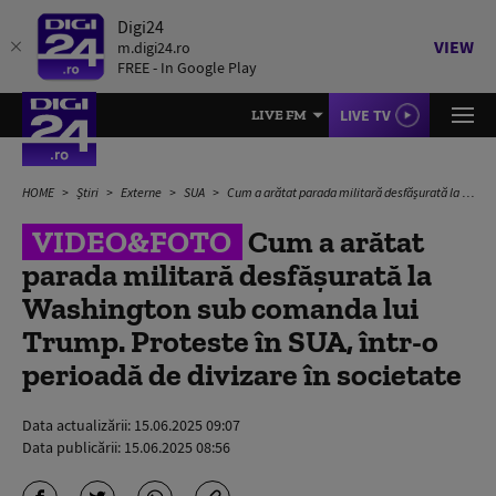
Digi24
VIEW
m.digi24.ro
FREE - In Google Play
LIVE TV
LIVE FM
HOME
Știri
Externe
SUA
Cum a arătat parada militară desfășurată la Washington sub comanda lui Trump. Proteste în SUA, într-o perioadă de divizare în societate
VIDEO&FOTO
Cum a arătat
parada militară desfășurată la
Washington sub comanda lui
Trump. Proteste în SUA, într-o
perioadă de divizare în societate
Data actualizării:
15.06.2025 09:07
Data publicării:
15.06.2025 08:56