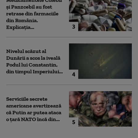
Medicamentele Colebil
și Panzcebil au fost
retrase din farmaciile
din România.
3
Explicația...
Nivelul scăzut al
Dunării a scos la iveală
Podul lui Constantin,
din timpul Imperiului...
4
Serviciile secrete
americane avertizează
că Putin ar putea ataca
o țară NATO încă din...
5