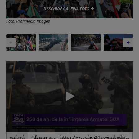
DESCHIDE GALERIA FOTO
Foto: Profimedia Images
0
embed