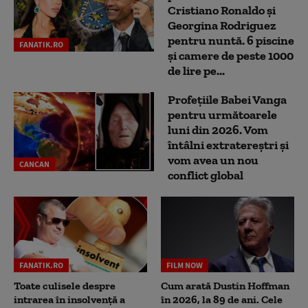
Cristiano Ronaldo și
Georgina Rodriguez
pentru nuntă. 6 piscine
FANATIK.RO
și camere de peste 1000
de lire pe...
Profețiile Babei Vanga
pentru următoarele
luni din 2026. Vom
întâlni extratereștri și
vom avea un nou
CANCAN
conflict global
FANATIK.RO
FILM NOW
Toate culisele despre
Cum arată Dustin Hoffman
intrarea în insolvență a
în 2026, la 89 de ani. Cele