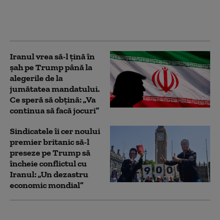
interiorul campaniei
de presiune a lui Marco
Rubio asupra Havanei
Iranul vrea să-l țină în
șah pe Trump până la
alegerile de la
jumătatea mandatului.
Ce speră să obțină: „Va
continua să facă jocuri”
Sindicatele îi cer noului
premier britanic să-l
preseze pe Trump să
încheie conflictul cu
Iranul: „Un dezastru
economic mondial”
„Îmi pare rău să văd