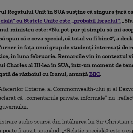
l Regatului Unit în SUA susține că singura țară c
ecială” cu Statele Unite este „probabil Israelul”.
„Sfa
mul-ministru este: «Nu pot pur și simplu să-mi aco
să spun că e ceva special, că totul va fi bine»”, a decl
urner în fața unui grup de studenți interesați de re
ice, în luna februarie. Remarcile vin în contextul vi
lui Charles al III-lea în SUA, într-un moment de te
gată de războiul cu Iranul, anunță
BBC
.
Afacerilor Externe, al Commonwealth-ului și al Dezvo
clarat că „comentariile private, informale” nu „reflec
 guvernului.
istrare audio scursă din întâlnirea lui Sir Christian c
a poate fi auzit spunând: „«Relație specială» este o ex