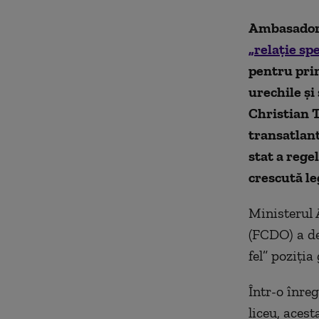
Ambasadoru
„relație sp
pentru pri
urechile și 
Christian T
transatlant
stat a rege
crescută le
Ministerul 
(FCDO) a de
fel” poziția
Într-o înreg
liceu, acest