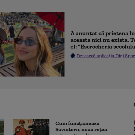
A anunțat că prietena lu
aceasta nici nu exista. T
el: ”Escrocheria secolulu
Descarcă aplicația Digi Spor
Cum funcționează
Sovintern, noua rețea