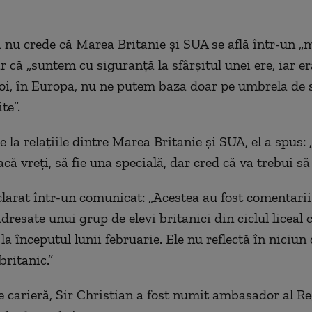
ă nu crede că Marea Britanie și SUA se află într-un 
r că „suntem cu siguranță la sfârșitul unei ere, iar er
i, în Europa, nu ne putem baza doar pe umbrela de s
te”.
 la relațiile dintre Marea Britanie și SUA, el a spus: 
că vreți, să fie una specială, dar cred că va trebui să f
arat într-un comunicat: „Acestea au fost comentarii 
dresate unui grup de elevi britanici din ciclul liceal 
la începutul lunii februarie. Ele nu reflectă în niciun
britanic.”
 carieră, Sir Christian a fost numit ambasador al Re