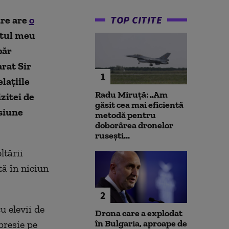
TOP CITITE
are are
o
tul meu
păr
arat Sir
1
lațiile
Radu Miruță: „Am
zitei de
găsit cea mai eficientă
nsiune
metodă pentru
doborârea dronelor
rusești...
ltării
tă în niciun
2
u elevii de
Drona care a explodat
în Bulgaria, aproape de
presie pe