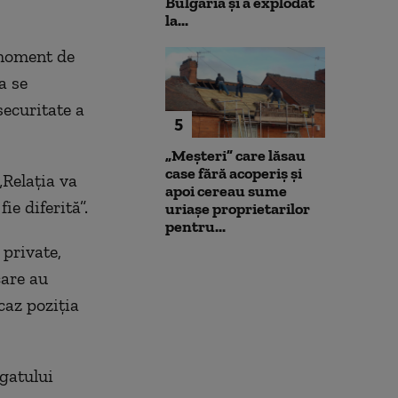
Bulgaria şi a explodat
la...
„moment de
a se
ecuritate a
5
„Meșteri” care lăsau
case fără acoperiș și
„Relația va
apoi cereau sume
ie diferită”.
uriașe proprietarilor
pentru...
private,
care au
 caz poziția
gatului