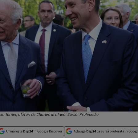
n Turner, alături de Charles al III-lea. Sursa: Profimedia
Urmărește
Digi24
în Google Discover
Adaugă
Digi24
ca sursă preferată în Googl