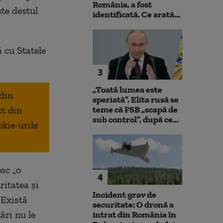
România, a fost
ste destul
identificată. Ce arată...
ă cu Statele
3
„Toată lumea este
 din
speriată”. Elita rusă se
ct din
teme că FSB „scapă de
sub control”, după ce...
okie-urile
sc „o
4
ritatea și
Incident grav de
 Există
securitate: O dronă a
ări nu le
intrat din România în