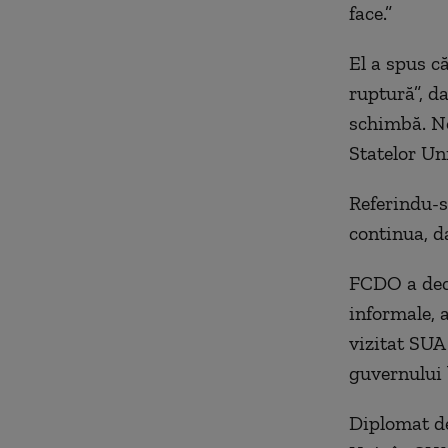
face.”
El a spus c
ruptură”, da
schimbă. No
Statelor Uni
Referindu-se
continua, da
FCDO a decl
informale, a
vizitat SUA 
guvernului 
Diplomat de