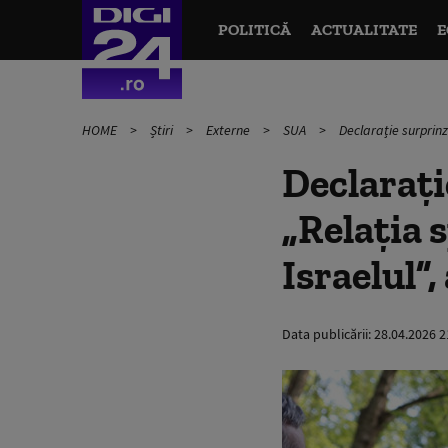
POLITICĂ
ACTUALITATE
E
HOME
Știri
Externe
SUA
Declarație surprin
Declarați
„Relația 
Israelul”
Data publicării:
28.04.2026 2