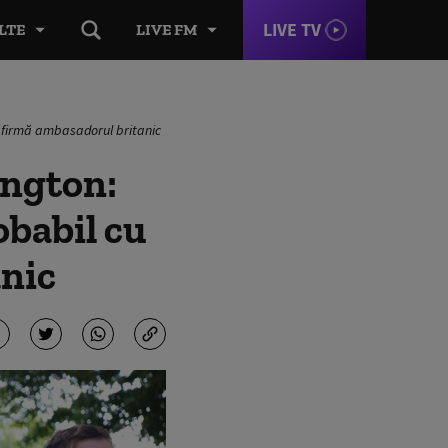
LIVE TV
LTE
LIVE FM
, afirmă ambasadorul britanic
ington:
obabil cu
anic