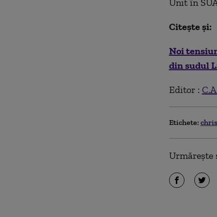
Unit în SUA
Citește și:
Noi tensiun
din sudul L
Editor :
C.A
Etichete:
chri
Urmărește ș