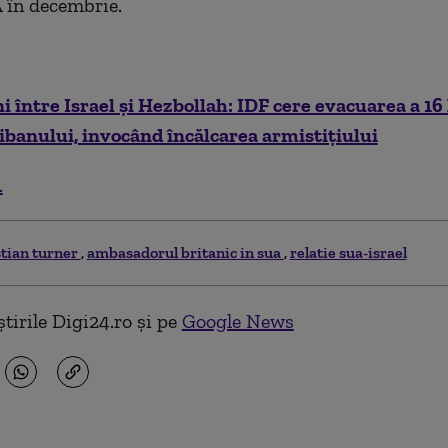
 în decembrie.
i între Israel și Hezbollah: IDF cere evacuarea a 16 
ibanului, invocând încălcarea armistițiului
.
stian turner
ambasadorul britanic in sua
relatie sua-israel
tirile Digi24.ro și pe
Google News