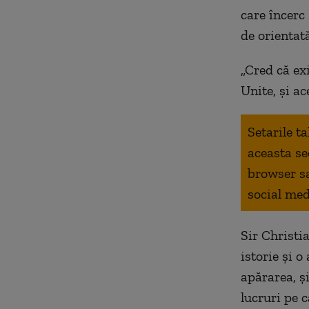
care încerc 
de orientat
„Cred că exi
Unite, și ac
Setarile t
aceasta se
browser s
social med
Sir Christi
istorie și o
apărarea, ș
lucruri pe c