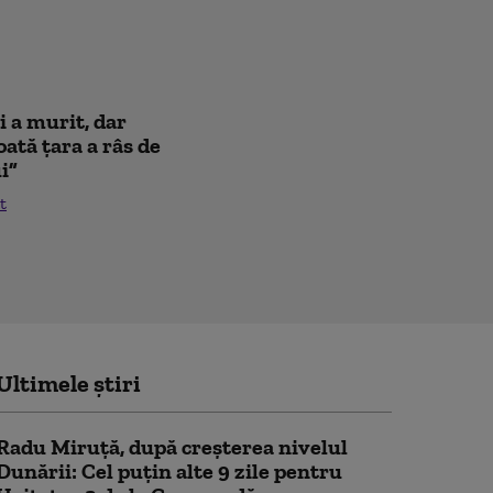
i a murit, dar
oată țara a râs de
i”
t
Ultimele știri
Radu Miruță, după creșterea nivelul
Dunării: Cel puțin alte 9 zile pentru