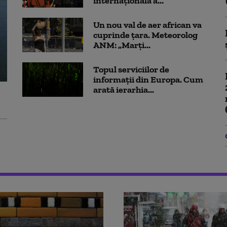
internațională a...
Un nou val de aer african va
cuprinde țara. Meteorolog
ANM: „Marți...
Topul serviciilor de
informații din Europa. Cum
arată ierarhia...