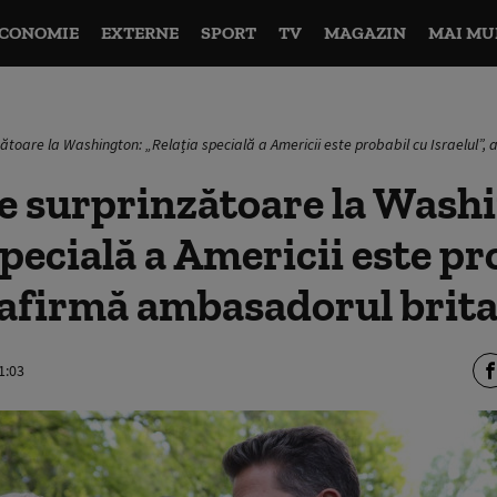
CONOMIE
EXTERNE
SPORT
TV
MAGAZIN
MAI MU
zătoare la Washington: „Relația specială a Americii este probabil cu Israelul”
e surprinzătoare la Wash
specială a Americii este pr
, afirmă ambasadorul brit
1:03