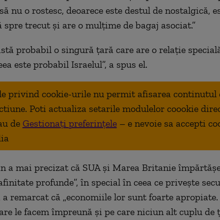
să nu o rostesc, deoarece este destul de nostalgică, e
ă spre trecut și are o mulțime de bagaj asociat.”
stă probabil o singură țară care are o relație special
eea este probabil Israelul”, a spus el.
ale privind cookie-urile nu permit afisarea continutul
ctiune. Poti actualiza setarile modulelor coookie dire
au de
Gestionați preferințele
– e nevoie sa accepti co
ia
an a mai precizat că SUA și Marea Britanie împărtășe
 afinitate profunde”, în special în ceea ce privește secu
i a remarcat că „economiile lor sunt foarte apropiate.
are le facem împreună și pe care niciun alt cuplu de ț