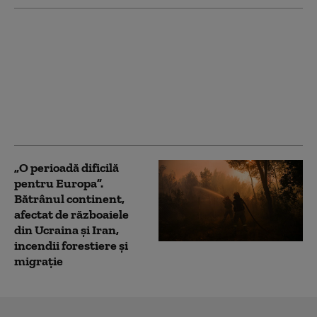
Marja de manevră a lui
Donald Trump în
privința Iranului, din
ce în ce mai limitată:
liderul SUA este prins
între opțiuni
neatractive
„O perioadă dificilă
pentru Europa”.
Bătrânul continent,
afectat de războaiele
din Ucraina și Iran,
incendii forestiere și
migrație