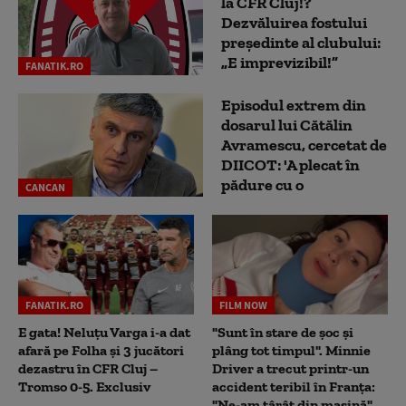
la CFR Cluj!?
Dezvăluirea fostului
președinte al clubului:
„E imprevizibil!”
FANATIK.RO
Episodul extrem din
dosarul lui Cătălin
Avramescu, cercetat de
DIICOT: 'A plecat în
pădure cu o
CANCAN
FANATIK.RO
FILM NOW
E gata! Neluțu Varga i-a dat
"Sunt în stare de șoc și
afară pe Folha și 3 jucători
plâng tot timpul". Minnie
dezastru în CFR Cluj –
Driver a trecut printr-un
Tromso 0-5. Exclusiv
accident teribil în Franța:
"Ne-am târât din mașină"