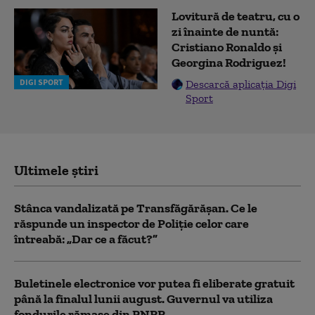
Lovitură de teatru, cu o
zi înainte de nuntă:
Cristiano Ronaldo și
Georgina Rodriguez!
DIGI SPORT
Descarcă aplicația Digi
Sport
Ultimele știri
Stânca vandalizată pe Transfăgărășan. Ce le
răspunde un inspector de Poliție celor care
întreabă: „Dar ce a făcut?”
Buletinele electronice vor putea fi eliberate gratuit
până la finalul lunii august. Guvernul va utiliza
fondurile rămase din PNRR