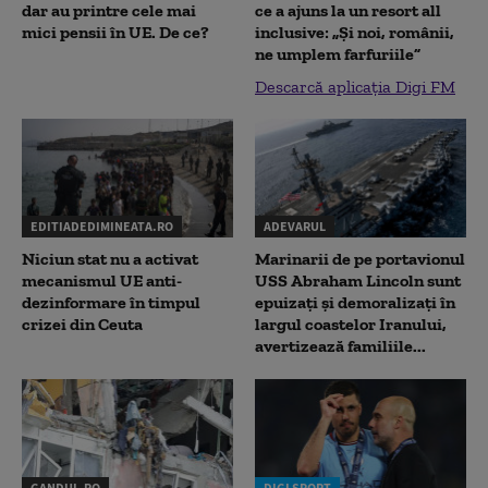
dar au printre cele mai
ce a ajuns la un resort all
mici pensii în UE. De ce?
inclusive: „Și noi, românii,
ne umplem farfuriile”
Descarcă aplicația Digi FM
EDITIADEDIMINEATA.RO
ADEVARUL
Niciun stat nu a activat
Marinarii de pe portavionul
mecanismul UE anti-
USS Abraham Lincoln sunt
dezinformare în timpul
epuizați și demoralizați în
crizei din Ceuta
largul coastelor Iranului,
avertizează familiile...
GANDUL.RO
DIGI SPORT