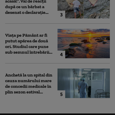
acasă!”. Val de reacții
după ce un bărbat a
desenat o declarație...
3
Viața pe Pământ ar fi
putut apărea de două
ori. Studiul care pune
sub semnul întrebării...
4
Anchetă la un spital din
cauza numărului mare
de concedii medicale în
plin sezon estival...
5