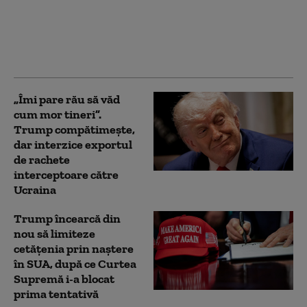
preseze pe Trump să
încheie conflictul cu
Iranul: „Un dezastru
economic mondial”
„Îmi pare rău să văd
cum mor tineri”.
Trump compătimește,
dar interzice exportul
de rachete
interceptoare către
Ucraina
Trump încearcă din
nou să limiteze
cetățenia prin naștere
în SUA, după ce Curtea
Supremă i-a blocat
prima tentativă