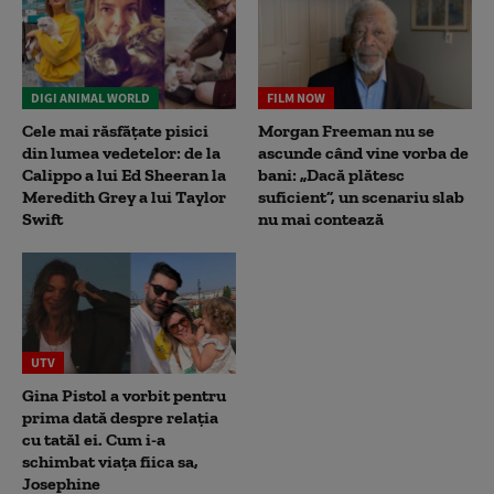
DIGI ANIMAL WORLD
FILM NOW
Cele mai răsfățate pisici
Morgan Freeman nu se
din lumea vedetelor: de la
ascunde când vine vorba de
Calippo a lui Ed Sheeran la
bani: „Dacă plătesc
Meredith Grey a lui Taylor
suficient”, un scenariu slab
Swift
nu mai contează
UTV
Gina Pistol a vorbit pentru
prima dată despre relația
cu tatăl ei. Cum i-a
schimbat viața fiica sa,
Josephine