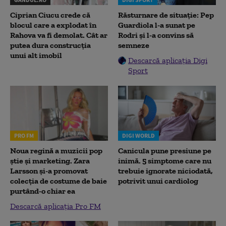
Ciprian Ciucu crede că
Răsturnare de situație: Pep
blocul care a explodat în
Guardiola l-a sunat pe
Rahova va fi demolat. Cât ar
Rodri și l-a convins să
putea dura construcția
semneze
unui alt imobil
Descarcă aplicația Digi
Sport
PRO FM
DIGI WORLD
Noua regină a muzicii pop
Canicula pune presiune pe
știe și marketing. Zara
inimă. 5 simptome care nu
Larsson și-a promovat
trebuie ignorate niciodată,
colecția de costume de baie
potrivit unui cardiolog
purtând-o chiar ea
Descarcă aplicația Pro FM