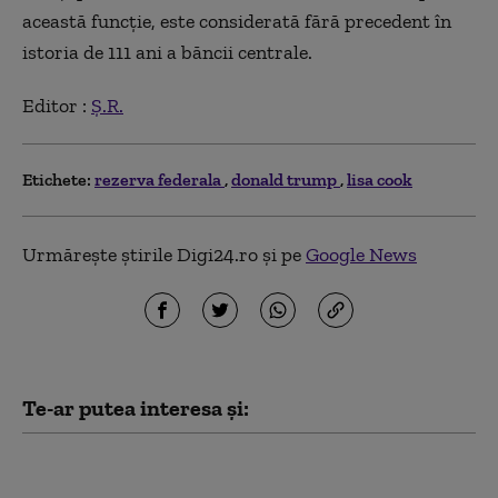
această funcţie, este considerată fără precedent în
istoria de 111 ani a băncii centrale.
Editor :
Ș.R.
Etichete:
rezerva federala
donald trump
lisa cook
Urmărește știrile Digi24.ro și pe
Google News
Te-ar putea interesa și:
Sindicatele îi cer noului
premier britanic să-l