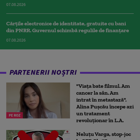
07.08.2026
Cărțile electronice de identitate, gratuite cu bani
din PNRR. Guvernul schimbă regulile de finanțare
07.08.2026
PARTENERII NOȘTRI
"Viața bate filmul. Am
cancer la sân. Am
intrat în metastază".
Alina Pușcău începe azi
un tratament
PE ROZ
revoluționar în L.A.
Neluțu Varga, stop-joc