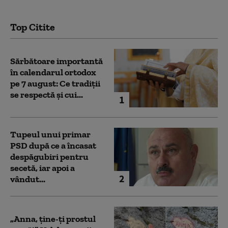
Top Citite
Sărbătoare importantă
în calendarul ortodox
pe 7 august: Ce tradiții
se respectă și cui...
1
Tupeul unui primar
PSD după ce a încasat
despăgubiri pentru
secetă, iar apoi a
2
vândut...
„Anna, ţine-ţi prostul