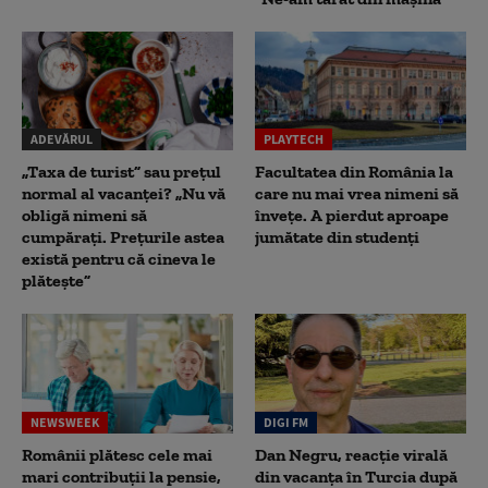
ADEVĂRUL
PLAYTECH
„Taxa de turist” sau prețul
Facultatea din România la
normal al vacanței? „Nu vă
care nu mai vrea nimeni să
obligă nimeni să
înveţe. A pierdut aproape
cumpărați. Prețurile astea
jumătate din studenţi
există pentru că cineva le
plătește”
NEWSWEEK
DIGI FM
Românii plătesc cele mai
Dan Negru, reacție virală
mari contribuții la pensie,
din vacanța în Turcia după