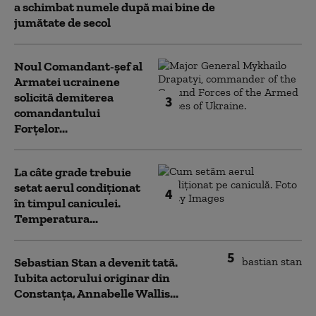
a schimbat numele după mai bine de
jumătate de secol
Noul Comandant-șef al
Armatei ucrainene
solicită demiterea
3
comandantului
Forțelor...
La câte grade trebuie
setat aerul condiționat
4
în timpul caniculei.
Temperatura...
5
Sebastian Stan a devenit tată.
Iubita actorului originar din
Constanța, Annabelle Wallis...