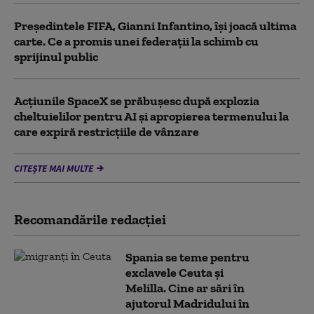
Președintele FIFA, Gianni Infantino, îşi joacă ultima
carte. Ce a promis unei federații la schimb cu
sprijinul public
Acţiunile SpaceX se prăbuşesc după explozia
cheltuielilor pentru AI şi apropierea termenului la
care expiră restricţiile de vânzare
CITEȘTE MAI MULTE
Recomandările redacţiei
Spania se teme pentru
exclavele Ceuta și
Melilla. Cine ar sări în
ajutorul Madridului în