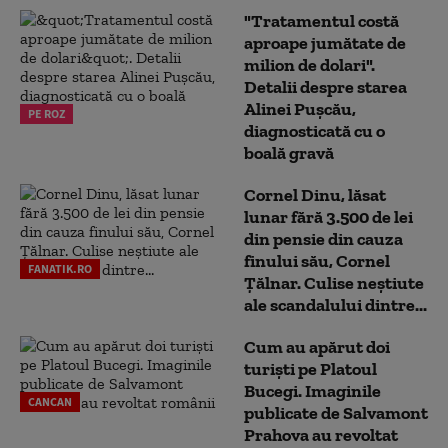
"Tratamentul costă
aproape jumătate de
milion de dolari".
Detalii despre starea
Alinei Pușcău,
PE ROZ
diagnosticată cu o
boală gravă
Cornel Dinu, lăsat
lunar fără 3.500 de lei
din pensie din cauza
finului său, Cornel
FANATIK.RO
Țălnar. Culise neștiute
ale scandalului dintre...
Cum au apărut doi
turiști pe Platoul
Bucegi. Imaginile
CANCAN
publicate de Salvamont
Prahova au revoltat