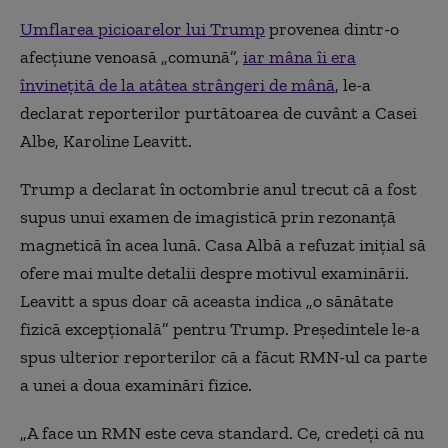
Umflarea picioarelor lui Trump
provenea dintr-o
afecţiune venoasă „comună”,
iar mâna îi era
învineţită de la atâtea strângeri de mână
, le-a
declarat reporterilor purtătoarea de cuvânt a Casei
Albe, Karoline Leavitt.
Trump a declarat în octombrie anul trecut că a fost
supus unui examen de imagistică prin rezonanţă
magnetică în acea lună. Casa Albă a refuzat iniţial să
ofere mai multe detalii despre motivul examinării.
Leavitt a spus doar că aceasta indica „o sănătate
fizică excepţională” pentru Trump. Preşedintele le-a
spus ulterior reporterilor că a făcut RMN-ul ca parte
a unei a doua examinări fizice.
„A face un RMN este ceva standard. Ce, credeţi că nu