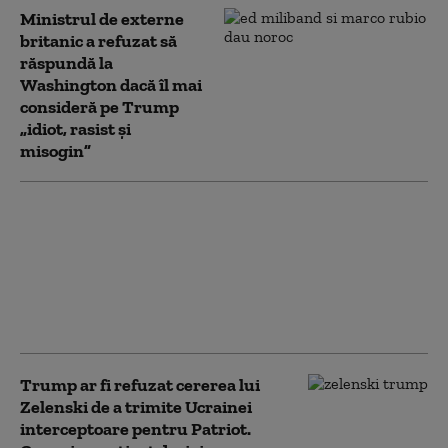
Ministrul de externe
britanic a refuzat să
răspundă la
Washington dacă îl mai
consideră pe Trump
„idiot, rasist şi
misogin”
Orice cale de ieșire din
„scurta excursie” a SUA
în Iran pare plină de
dificultăți politice
pentru Trump: „Nu
poate câștiga”
Trump ar fi refuzat cererea lui
Zelenski de a trimite Ucrainei
interceptoare pentru Patriot.