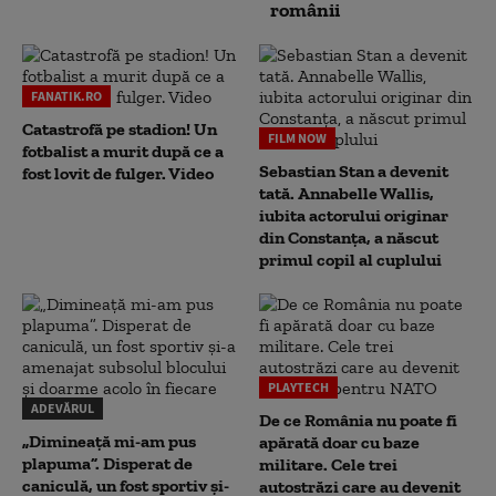
românii
FANATIK.RO
Catastrofă pe stadion! Un
FILM NOW
fotbalist a murit după ce a
Sebastian Stan a devenit
fost lovit de fulger. Video
tată. Annabelle Wallis,
iubita actorului originar
din Constanța, a născut
primul copil al cuplului
PLAYTECH
ADEVĂRUL
De ce România nu poate fi
„Dimineață mi-am pus
apărată doar cu baze
plapuma”. Disperat de
militare. Cele trei
caniculă, un fost sportiv și-
autostrăzi care au devenit