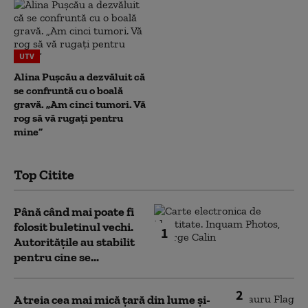
UTV
Alina Pușcău a dezvăluit că
se confruntă cu o boală
gravă. „Am cinci tumori. Vă
rog să vă rugați pentru
mine”
Top Citite
Până când mai poate fi
folosit buletinul vechi.
1
Autoritățile au stabilit
pentru cine se...
2
A treia cea mai mică țară din lume și-