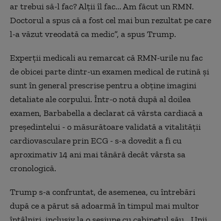
ar trebui să-l fac? Alţii îl fac... Am făcut un RMN.
Doctorul a spus că a fost cel mai bun rezultat pe care
l-a văzut vreodată ca medic”, a spus Trump.
Experţii medicali au remarcat că RMN-urile nu fac
de obicei parte dintr-un examen medical de rutină şi
sunt în general prescrise pentru a obţine imagini
detaliate ale corpului. Într-o notă după al doilea
examen, Barbabella a declarat că vârsta cardiacă a
preşedintelui - o măsurătoare validată a vitalităţii
cardiovasculare prin ECG - s-a dovedit a fi cu
aproximativ 14 ani mai tânără decât vârsta sa
cronologică.
Trump s-a confruntat, de asemenea, cu întrebări
după ce a părut să adoarmă în timpul mai multor
întâlniri, inclusiv la o sesiune cu cabinetul său. „Unii