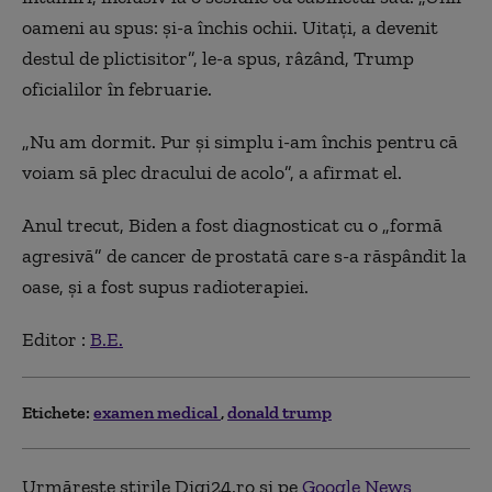
oameni au spus: şi-a închis ochii. Uitaţi, a devenit
destul de plictisitor”, le-a spus, râzând, Trump
oficialilor în februarie.
„Nu am dormit. Pur şi simplu i-am închis pentru că
voiam să plec dracului de acolo”, a afirmat el.
Anul trecut, Biden a fost diagnosticat cu o „formă
agresivă” de cancer de prostată care s-a răspândit la
oase, şi a fost supus radioterapiei.
Editor :
B.E.
Etichete:
examen medical
donald trump
Urmărește știrile Digi24.ro și pe
Google News