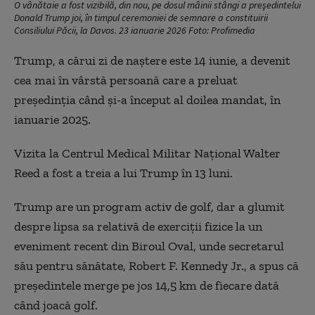
O vânătaie a fost vizibilă, din nou, pe dosul mâinii stângi a preşedintelui
Donald Trump joi, în timpul ceremoniei de semnare a constituirii
Consiliului Păcii, la Davos. 23 ianuarie 2026 Foto: Profimedia
Trump, a cărui zi de naştere este 14 iunie, a devenit
cea mai în vârstă persoană care a preluat
preşedinţia când şi-a început al doilea mandat, în
ianuarie 2025.
Vizita la Centrul Medical Militar Naţional Walter
Reed a fost a treia a lui Trump în 13 luni.
Trump are un program activ de golf, dar a glumit
despre lipsa sa relativă de exerciţii fizice la un
eveniment recent din Biroul Oval, unde secretarul
său pentru sănătate, Robert F. Kennedy Jr., a spus că
preşedintele merge pe jos 14,5 km de fiecare dată
când joacă golf.