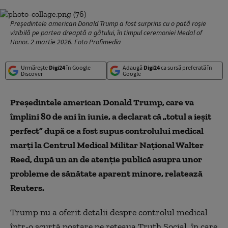
Președintele american Donald Trump a fost surprins cu o pată roșie
vizibilă pe partea dreaptă a gâtului, în timpul ceremoniei Medal of
Honor. 2 martie 2026. Foto Profimedia
Urmărește
Digi24
în Google
Adaugă
Digi24
ca sursă preferată în
Discover
Google
Preşedintele american Donald Trump, care va
împlini 80 de ani în iunie, a declarat că „totul a ieşit
perfect” după ce a fost supus controlului medical
marţi la Centrul Medical Militar Naţional Walter
Reed, după un an de atenţie publică asupra unor
probleme de sănătate aparent minore, relatează
Reuters.
Trump nu a oferit detalii despre controlul medical
într-o scurtă postare pe reţeaua Truth Social, în care