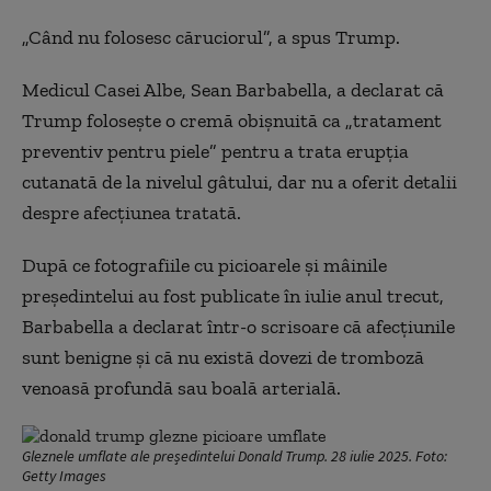
„Când nu folosesc căruciorul”, a spus Trump.
Medicul Casei Albe, Sean Barbabella, a declarat că
Trump foloseşte o cremă obişnuită ca „tratament
preventiv pentru piele” pentru a trata erupţia
cutanată de la nivelul gâtului, dar nu a oferit detalii
despre afecţiunea tratată.
După ce fotografiile cu picioarele şi mâinile
preşedintelui au fost publicate în iulie anul trecut,
Barbabella a declarat într-o scrisoare că afecţiunile
sunt benigne şi că nu există dovezi de tromboză
venoasă profundă sau boală arterială.
Gleznele umflate ale președintelui Donald Trump. 28 iulie 2025. Foto:
Getty Images