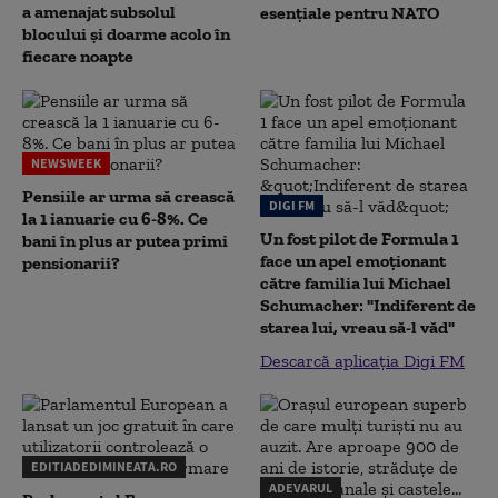
a amenajat subsolul
esențiale pentru NATO
blocului și doarme acolo în
fiecare noapte
NEWSWEEK
Pensiile ar urma să crească
DIGI FM
la 1 ianuarie cu 6-8%. Ce
Un fost pilot de Formula 1
bani în plus ar putea primi
face un apel emoționant
pensionarii?
către familia lui Michael
Schumacher: "Indiferent de
starea lui, vreau să-l văd"
Descarcă aplicația Digi FM
EDITIADEDIMINEATA.RO
ADEVARUL