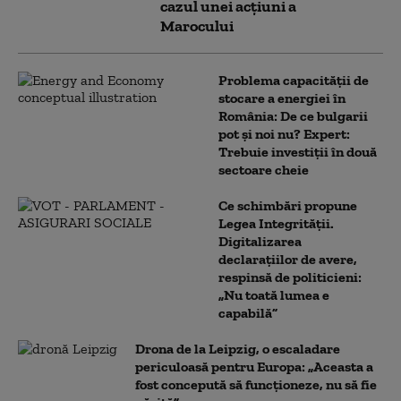
cazul unei acțiuni a
Marocului
Problema capacității de
stocare a energiei în
România: De ce bulgarii
pot și noi nu? Expert:
Trebuie investiții în două
sectoare cheie
Ce schimbări propune
Legea Integrității.
Digitalizarea
declarațiilor de avere,
respinsă de politicieni:
„Nu toată lumea e
capabilă”
Drona de la Leipzig, o escaladare
periculoasă pentru Europa: „Aceasta a
fost concepută să funcționeze, nu să fie