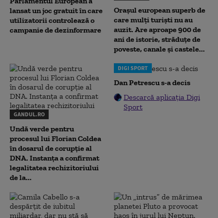
Parlamentul European a
Orașul european superb de
lansat un joc gratuit în care
care mulți turiști nu au
utilizatorii controlează o
auzit. Are aproape 900 de
campanie de dezinformare
ani de istorie, străduțe de
poveste, canale și castele...
DIGI SPORT
Dan Petrescu s-a decis
Descarcă aplicația Digi
Sport
GANDUL.RO
Undă verde pentru
procesul lui Florian Coldea
în dosarul de corupție al
DNA. Instanța a confirmat
legalitatea rechizitoriului
de la...