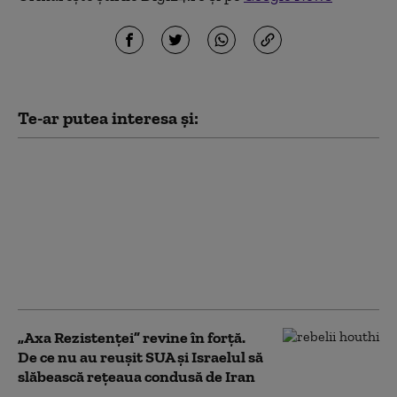
Te-ar putea interesa și:
Cum încearcă Iranul să
prevină noi atacuri ale
SUA. Statele din Golf, în
prim-planul
represaliilor
Teheranului: „Fără
echivoc”
„Axa Rezistenței” revine în forță.
De ce nu au reușit SUA și Israelul să
slăbească rețeaua condusă de Iran