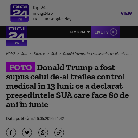
Digi24
VIEW
m.digi24.ro
FREE - In Google Play
LIVE TV
LIVE FM
HOME
Știri
Externe
SUA
Donald Trump a fost supus celui de-al treilea control medical în 13 luni: ce a declarat președintele SUA care face 80 de ani în iunie
FOTO
Donald Trump a fost
supus celui de-al treilea control
medical în 13 luni: ce a declarat
președintele SUA care face 80 de
ani în iunie
Data publicării:
26.05.2026 21:42