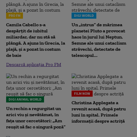
PRO FM
DIGI WORLD
Camila Cabello s-a
Un „intrus” de mărimea
despărțit de iubitul
planetei Pluto a provocat
miliardar, dar nu stă să
haos în jurul lui Neptun.
plângă. A ajuns în Grecia, la
Semne ale unui cataclism
plajă, și a pozat în costum
străvechi, detectate de
de baie
telescopul...
Descarcă aplicația Pro FM
FILM NOW
DIGI ANIMAL WORLD
Christina Applegate a
Un rechin a regurgitat un
revenit acasă, după patru
arici viu și nevătămat, în
luni în spital. Primele
fața unor cercetători: „Am
informații despre actriță
reușit să fac o singură poză”