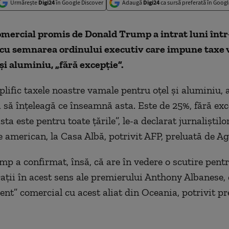
Urmărește
Digi24
în Google Discover
Adaugă
Digi24
ca sursă preferată în Googl
omercial promis de Donald Trump a intrat luni într
ă cu semnarea ordinului executiv care impune taxe
 şi aluminiu, „fără excepţie”.
lific taxele noastre vamale pentru oţel şi aluminiu, a
 să înţeleagă ce înseamnă asta. Este de 25%, fără exc
asta este pentru toate ţările”, le-a declarat jurnaliştilo
e american, la Casa Albă, potrivit AFP, preluată de Ag
p a confirmat, însă, că are în vedere o scutire pentr
aţii în acest sens ale premierului Anthony Albanese,
ent” comercial cu acest aliat din Oceania, potrivit pr