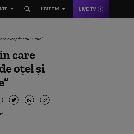
LIVE TV
LTE
LIVE FM
Fără excepţie sau scutire”
in care
e oţel şi
e”