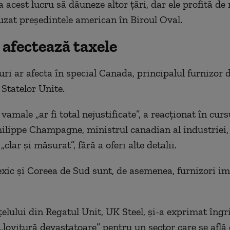
acest lucru să dăuneze altor ţări, dar ele profită de 
cuzat preşedintele american în Biroul Oval.
 afectează taxele
ri ar afecta în special Canada, principalul furnizor d
 Statelor Unite.
vamale „ar fi total nejustificate”, a reacţionat în curs
ilippe Champagne, ministrul canadian al industriei
clar şi măsurat”, fără a oferi alte detalii.
exic şi Coreea de Sud sunt, de asemenea, furnizori i
ţelului din Regatul Unit, UK Steel, şi-a exprimat îngr
 „lovitură devastatoare” pentru un sector care se află 