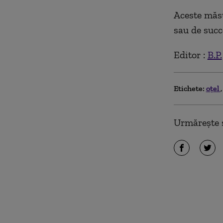
Aceste măsur
sau de succ
Editor :
B.P.
Etichete:
oţel
Urmărește ș