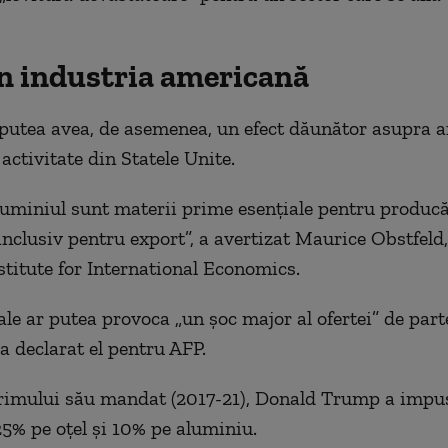
în industria americană
putea avea, de asemenea, un efect dăunător asupra 
activitate din Statele Unite.
aluminiul sunt materii prime esenţiale pentru producă
inclusiv pentru export”, a avertizat Maurice Obstfeld,
stitute for International Economics.
le ar putea provoca „un şoc major al ofertei” de part
a declarat el pentru AFP.
rimului său mandat (2017-21), Donald Trump a impus
5% pe oţel şi 10% pe aluminiu.