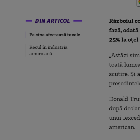
DIN ARTICOL
Războiul c
fază, odat
Pe cine afectează taxele
25% la oţel
Recul în industria
americană
„Astăzi simp
toată lumea
scutire. Şi 
preşedintel
Donald Trum
după declar
unui „exced
american.