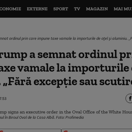
CONOMIE
EXTERNE
SPORT
TV
MAGAZIN
MAI MU
nat ordinul prin care impune taxe vamale la importurile de oţel şi aluminiu. „
rump a semnat ordinul pr
xe vamale la importurile d
 „Fără excepţie sau scutir
7:53
l în Biroul Oval de la Casa Albă. Foto: Profimedia