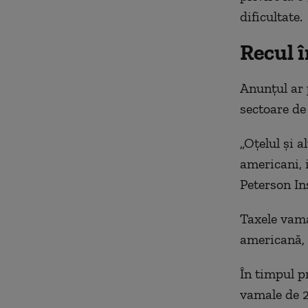
dificultate.
Recul 
Anunţul ar 
sectoare de 
„Oţelul şi 
americani, 
Peterson In
Taxele vama
americană, 
În timpul p
vamale de 2