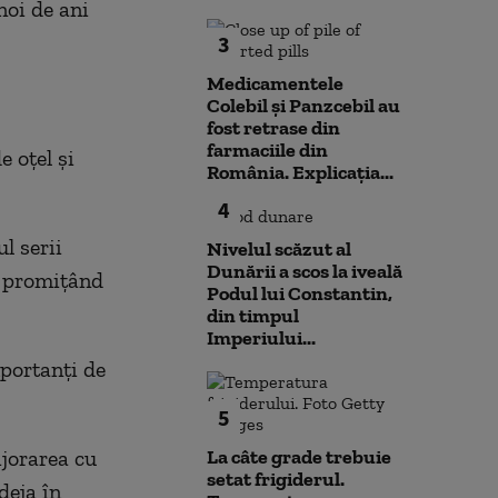
noi de ani
3
Medicamentele
Colebil și Panzcebil au
fost retrase din
farmaciile din
e oţel şi
România. Explicația...
4
ul serii
Nivelul scăzut al
Dunării a scos la iveală
, promiţând
Podul lui Constantin,
din timpul
Imperiului...
mportanţi de
5
ijorarea cu
La câte grade trebuie
setat frigiderul.
deja în