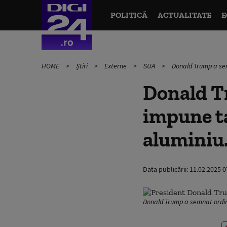
POLITICĂ
ACTUALITATE
E
HOME
Știri
Externe
SUA
Donald Trump a sem
Donald T
impune ta
aluminiu.
Data publicării:
11.02.2025 0
Donald Trump a semnat ordinu