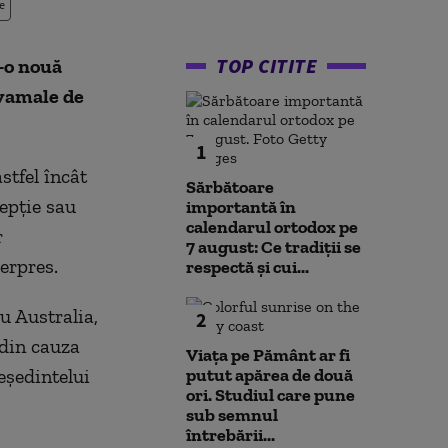
e
TOP CITITE
-o nouă
 vamale de
1
stfel încât
Sărbătoare
epţie sau
importantă în
calendarul ortodox pe
r
7 august: Ce tradiții se
erpres.
respectă și cui...
u Australia,
2
 din cauza
Viața pe Pământ ar fi
eşedintelui
putut apărea de două
ori. Studiul care pune
sub semnul
întrebării...