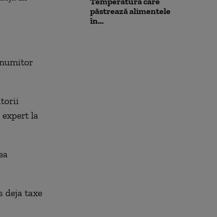
Temperatura care
păstrează alimentele
în...
anumitor
torii
 expert la
ea
 deja taxe