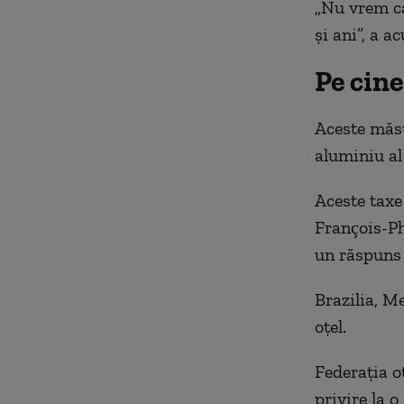
„Nu vrem ca 
şi ani”, a a
Pe cine
Aceste măsu
aluminiu al
Aceste taxe 
François-Ph
un răspuns „
Brazilia, M
oţel.
Federaţia o
privire la o