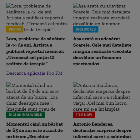
PRO FM
DIGI WORLD
Lora, probleme de sănătate
Așa arată cu adevărat
la 44 de ani. Artista a
Soarele. Cele mai detaliate
publicat raportul medical:
imagini realizate vreodată
„Urmează cel puțin 10
dezvăluie un fenomen
ședințe de terapie”
spectaculos
Descarcă aplicația Pro FM
DIGI ANIMAL WORLD
FILM NOW
Momentul când un bărbat
Antonio Banderas,
de 65 de ani este atacat de
declarație surpriză despre
un bizon: „Era chiar
infarctul care i-a schimbat