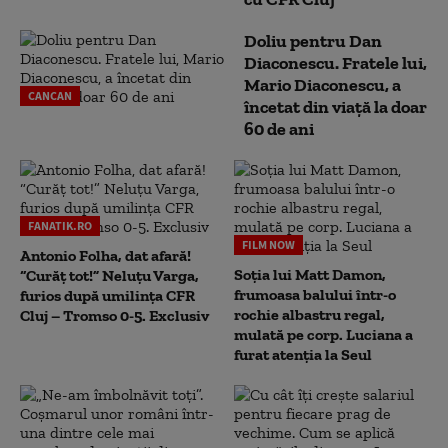
Doliu pentru Dan
Diaconescu. Fratele lui,
Mario Diaconescu, a
CANCAN
încetat din viață la doar
60 de ani
FANATIK.RO
FILM NOW
Antonio Folha, dat afară!
Soția lui Matt Damon,
“Curăț tot!” Neluțu Varga,
frumoasa balului într-o
furios după umilința CFR
rochie albastru regal,
Cluj – Tromso 0-5. Exclusiv
mulată pe corp. Luciana a
furat atenția la Seul