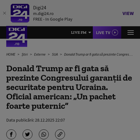
Digi24
VIEW
m.digi24.ro
FREE - In Google Play
LIVE TV
LIVE FM
HOME
Știri
Externe
SUA
Donald Trump ar fi gata să prezinte Congresului garanții de securitate pentru Ucraina. Oficial american: „Un pachet foarte puternic”
Donald Trump ar fi gata să
prezinte Congresului garanții de
securitate pentru Ucraina.
Oficial american: „Un pachet
foarte puternic”
Data publicării:
28.12.2025 22:07