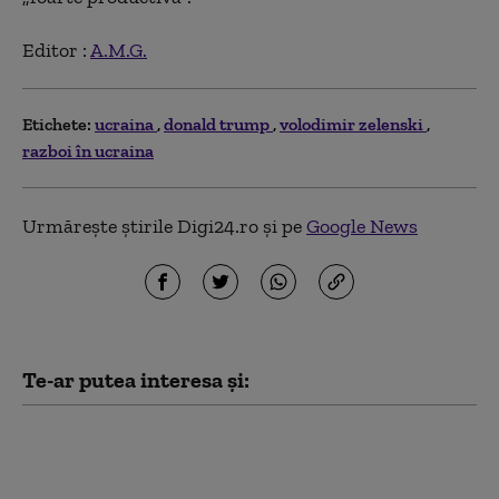
Editor :
A.M.G.
Etichete:
ucraina
donald trump
volodimir zelenski
razboi în ucraina
Urmărește știrile Digi24.ro și pe
Google News
Te-ar putea interesa și:
Cum poate răspunde Ucraina la
atacurile cu rachete balistice
rusești. Mihailo Fedorov: „Cea