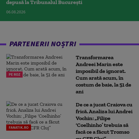
depusă la Tribunalul București
06.08.2026
PARTENERII NOȘTRI
Transformarea
Andreei Marin este
imposibil de ignorat.
PE ROZ
Cum arată acum, în
costum de baie, la 51 de
ani
De ce a jucat Craiova cu
frică. Analiza lui Andrei
Vochin: „Filipe
‘Coelhinho’ trebuia să
FANATIK.RO
facă ce a făcut Tromso
cu CFR Cluj”