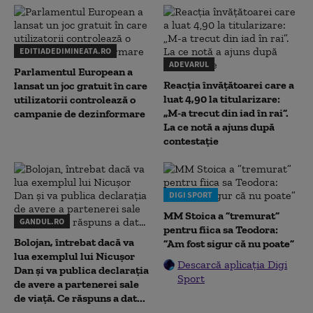
EDITIADEDIMINEATA.RO
ADEVARUL
Parlamentul European a
Reacția învățătoarei care a
lansat un joc gratuit în care
luat 4,90 la titularizare:
utilizatorii controlează o
„M-a trecut din iad în rai”.
campanie de dezinformare
La ce notă a ajuns după
contestație
DIGI SPORT
MM Stoica a ”tremurat”
GANDUL.RO
pentru fiica sa Teodora:
Bolojan, întrebat dacă va
”Am fost sigur că nu poate”
lua exemplul lui Nicușor
Descarcă aplicația Digi
Dan și va publica declarația
Sport
de avere a partenerei sale
de viață. Ce răspuns a dat...