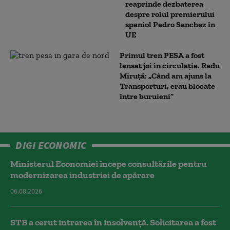
reaprinde dezbaterea
despre rolul premierului
spaniol Pedro Sanchez în
UE
Primul tren PESA a fost
lansat joi în circulație. Radu
Miruță: „Când am ajuns la
Transporturi, erau blocate
între buruieni”
DIGI ECONOMIC
Ministerul Economiei începe consultările pentru
modernizarea industriei de apărare
06.08.2026
STB a cerut intrarea în insolvență. Solicitarea a fost