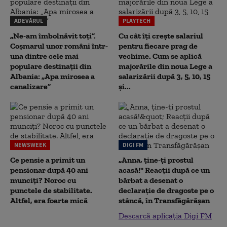
ADEVĂRUL
PLAYTECH
„Ne-am îmbolnăvit toți”.
Cu cât îți crește salariul
Coșmarul unor români într-
pentru fiecare prag de
una dintre cele mai
vechime. Cum se aplică
populare destinații din
majorările din noua Lege a
Albania: „Apa mirosea a
salarizării după 3, 5, 10, 15
canalizare”
și...
NEWSWEEK
DIGI FM
Ce pensie a primit un
„Anna, ţine-ţi prostul
pensionar după 40 ani
acasă!" Reacţii după ce un
munciți? Noroc cu
bărbat a desenat o
punctele de stabilitate.
declaraţie de dragoste pe o
Altfel, era foarte mică
stâncă, în Transfăgărăşan
Descarcă aplicația Digi FM