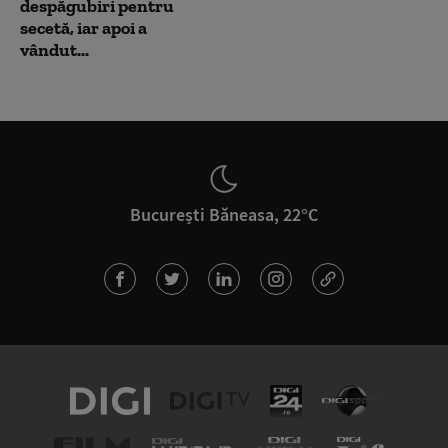
despăgubiri pentru
secetă, iar apoi a
vândut...
București Băneasa, 22°C