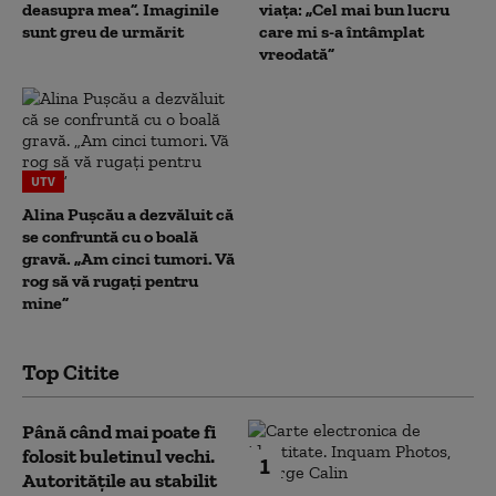
deasupra mea”. Imaginile
viața: „Cel mai bun lucru
sunt greu de urmărit
care mi s-a întâmplat
vreodată”
UTV
Alina Pușcău a dezvăluit că
se confruntă cu o boală
gravă. „Am cinci tumori. Vă
rog să vă rugați pentru
mine”
Top Citite
Până când mai poate fi
folosit buletinul vechi.
1
Autoritățile au stabilit