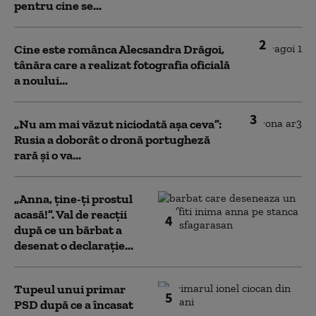
pentru cine se...
2
Cine este românca Alecsandra Drăgoi,
tânăra care a realizat fotografia oficială
a noului...
3
„Nu am mai văzut niciodată așa ceva”:
Rusia a doborât o dronă portugheză
rară și o va...
„Anna, ţine-ţi prostul
acasă!”. Val de reacții
4
după ce un bărbat a
desenat o declarație...
Tupeul unui primar
5
PSD după ce a încasat