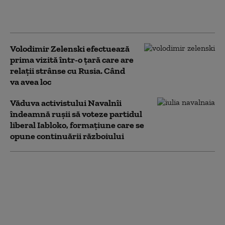
mai bună armă este să lovim
imediat”
Volodimir Zelenski efectuează
prima vizită într-o țară care are
relații strânse cu Rusia. Când
va avea loc
Văduva activistului Navalnîi
îndeamnă ruşii să voteze partidul
liberal Iabloko, formațiune care se
opune continuării războiului
Marja de manevră a lui
Donald Trump în
privința Iranului, din
ce în ce mai limitată:
liderul SUA este prins
între opțiuni