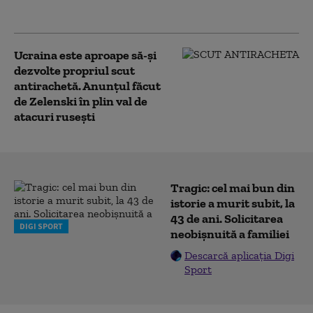
neatractive
Ucraina este aproape să-și
dezvolte propriul scut
antirachetă. Anunțul făcut
de Zelenski în plin val de
atacuri rusești
Tragic: cel mai bun din
istorie a murit subit, la
43 de ani. Solicitarea
DIGI SPORT
neobișnuită a familiei
Descarcă aplicația Digi
Sport