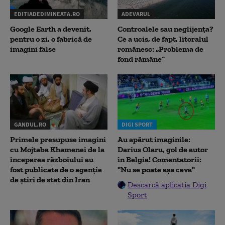
EDITIADEDIMINEATA.RO
ADEVARUL
Google Earth a devenit,
Controalele sau neglijența?
pentru o zi, o fabrică de
Ce a ucis, de fapt, litoralul
imagini false
românesc: „Problema de
fond rămâne”
GANDUL.RO
DIGI SPORT
Primele presupuse imagini
Au apărut imaginile:
cu Mojtaba Khamenei de la
Darius Olaru, gol de autor
începerea războiului au
în Belgia! Comentatorii:
fost publicate de o agenție
"Nu se poate așa ceva"
de știri de stat din Iran
Descarcă aplicația Digi
Sport