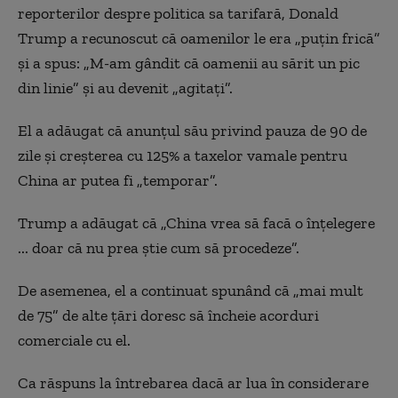
reporterilor despre politica sa tarifară, Donald
Trump a recunoscut că oamenilor le era „puțin frică”
și a spus: „M-am gândit că oamenii au sărit un pic
din linie” și au devenit „agitați”.
El a adăugat că anunțul său privind pauza de 90 de
zile și creșterea cu 125% a taxelor vamale pentru
China ar putea fi „temporar”.
Trump a adăugat că „China vrea să facă o înțelegere
... doar că nu prea știe cum să procedeze”.
De asemenea, el a continuat spunând că „mai mult
de 75” de alte țări doresc să încheie acorduri
comerciale cu el.
Ca răspuns la întrebarea dacă ar lua în considerare