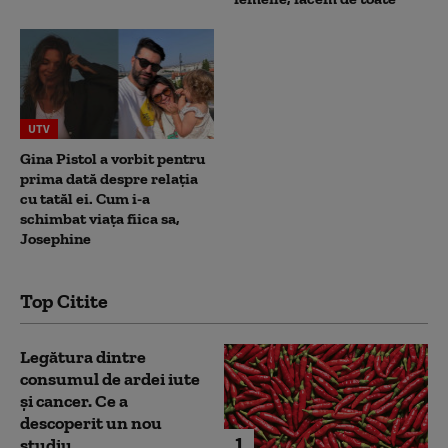
UTV
Gina Pistol a vorbit pentru
prima dată despre relația
cu tatăl ei. Cum i-a
schimbat viața fiica sa,
Josephine
Top Citite
Legătura dintre
consumul de ardei iute
și cancer. Ce a
descoperit un nou
1
studiu