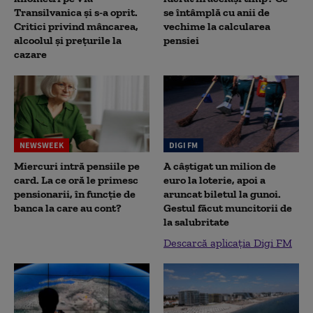
Transilvanica și s-a oprit.
se întâmplă cu anii de
Critici privind mâncarea,
vechime la calcularea
alcoolul și prețurile la
pensiei
cazare
NEWSWEEK
DIGI FM
Miercuri intră pensiile pe
A câștigat un milion de
card. La ce oră le primesc
euro la loterie, apoi a
pensionarii, în funcție de
aruncat biletul la gunoi.
banca la care au cont?
Gestul făcut muncitorii de
la salubritate
Descarcă aplicația Digi FM