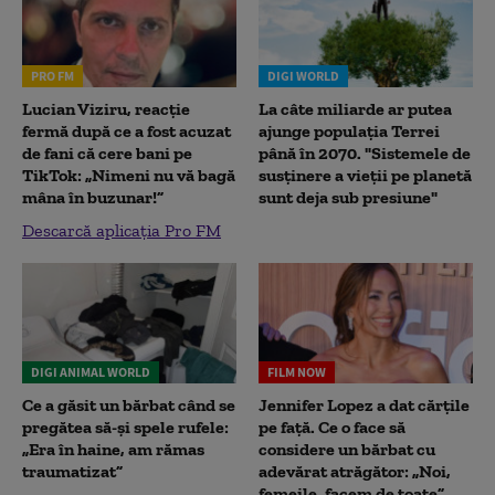
PRO FM
DIGI WORLD
Lucian Viziru, reacție
La câte miliarde ar putea
fermă după ce a fost acuzat
ajunge populația Terrei
de fani că cere bani pe
până în 2070. "Sistemele de
TikTok: „Nimeni nu vă bagă
susținere a vieții pe planetă
mâna în buzunar!”
sunt deja sub presiune"
Descarcă aplicația Pro FM
DIGI ANIMAL WORLD
FILM NOW
Ce a găsit un bărbat când se
Jennifer Lopez a dat cărțile
pregătea să-și spele rufele:
pe față. Ce o face să
„Era în haine, am rămas
considere un bărbat cu
traumatizat”
adevărat atrăgător: „Noi,
femeile, facem de toate”