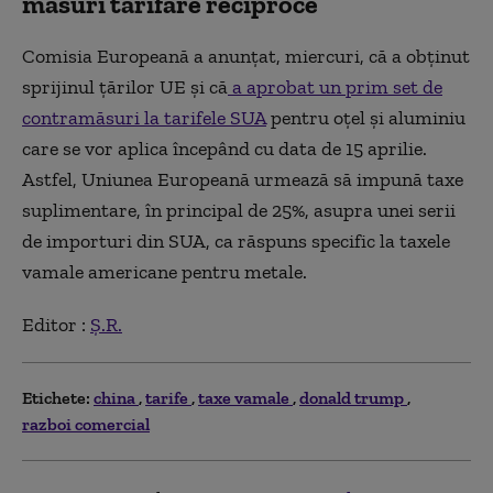
măsuri tarifare reciproce
Comisia Europeană a anunţat, miercuri, că a obţinut
sprijinul ţărilor UE şi că
a aprobat un prim set de
contramăsuri la tarifele SUA
pentru oţel şi aluminiu
care se vor aplica începând cu data de 15 aprilie.
Astfel, Uniunea Europeană urmează să impună taxe
suplimentare, în principal de 25%, asupra unei serii
de importuri din SUA, ca răspuns specific la taxele
vamale americane pentru metale.
Editor :
Ș.R.
Etichete:
china
tarife
taxe vamale
donald trump
razboi comercial