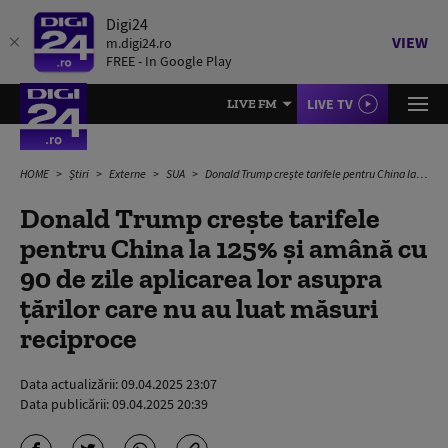
Digi24
VIEW
m.digi24.ro
FREE - In Google Play
LIVE TV
LIVE FM
HOME
Știri
Externe
SUA
Donald Trump crește tarifele pentru China la 125% și amână cu 90 de zile aplicarea lor asupra țărilor care nu au luat măsuri reciproce
Donald Trump crește tarifele
pentru China la 125% și amână cu
90 de zile aplicarea lor asupra
țărilor care nu au luat măsuri
reciproce
Data actualizării:
09.04.2025 23:07
Data publicării:
09.04.2025 20:39