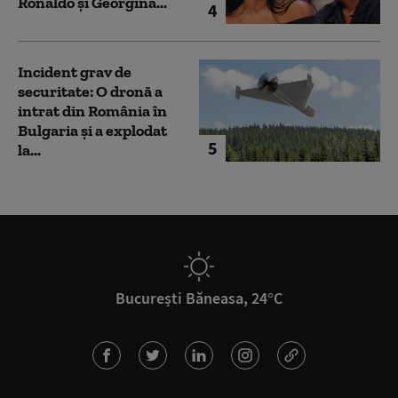
Ronaldo şi Georgina...
4
Incident grav de
securitate: O dronă a
intrat din România în
Bulgaria şi a explodat
5
la...
București Băneasa, 24°C