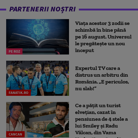
PARTENERII NOȘTRI
Viața acestor 3 zodii se
schimbă în bine până
pe 16 august. Universul
le pregătește un nou
început
PE ROZ
Expertul TV care a
distrus un arbitru din
România. „E periculos,
nu slab!”
FANATIK.RO
Ce a pățit un turist
elvețian, cazat în
pensiunea de 4 stele a
lui Smiley și Radu
Vâlcan, din Vama
CANCAN