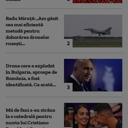
Radu Miruță: „Am găsit
cea mai eficientă
metodă pentru
doborârea dronelor
2
rusești...
Drona care a explodat
în Bulgaria, aproape de
România, a fost
identificată. Ce arată...
3
Mii de fani s-au strâns
la o catedrală pentru
nunta lui Cristiano