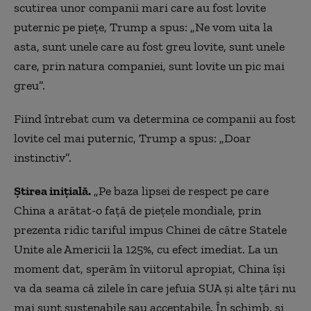
scutirea unor companii mari care au fost lovite
puternic pe piețe, Trump a spus: „Ne vom uita la
asta, sunt unele care au fost greu lovite, sunt unele
care, prin natura companiei, sunt lovite un pic mai
greu”.
Fiind întrebat cum va determina ce companii au fost
lovite cel mai puternic, Trump a spus: „Doar
instinctiv”.
Știrea inițială.
„
Pe baza lipsei de respect pe care
China a arătat-o față de piețele mondiale, prin
prezenta ridic tariful impus Chinei de către Statele
Unite ale Americii la 125%, cu efect imediat. La un
moment dat, sperăm în viitorul apropiat, China își
va da seama că zilele în care jefuia SUA și alte țări nu
mai sunt sustenabile sau acceptabile. În schimb, și