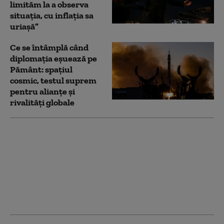
limităm la a observa
situația, cu inflația sa
uriașă”
Ce se întâmplă când
diplomația eșuează pe
Pământ: spațiul
cosmic, testul suprem
pentru alianțe și
rivalități globale
Stațiunea de lux care a
devenit o „insulă
blestemată”: Cum a
ajuns „paradisul”
Forest City un oraș
fantomă exploatat de
escroci