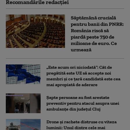
Recomandările redacţiei
Săptămână crucială
pentru banii din PNRR:
România riscă să
piardă peste 750 de
milioane de euro. Ce
urmează
„Este acum ori niciodată”: Cât de
pregătită este UE să accepte noi
membri și ce țară candidată este cea
mai apropiată de aderare
Șapte persoane au fost arestate
preventiv pentru atacul asupra unei
ambulanțe din județul Cluj
Drone și rachete distruse cu viteza
luminii: Unul dintre cele mai