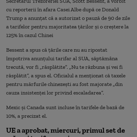
Secretarul Trezoreriei SUA, Scott Bessent, a vorbit
cu reporterii în afara Casei Albe după ce Donald
Trump a anunțat că a autorizat o pauză de 90 de zile
a tarifelor pentru majoritatea țărilor și o creștere la
125% în cazul Chinei
Bessent a spus că țările care nu au ripostat
împotriva anunțului tarifar al SUA, săptămâna
trecută, vor fi „răsplătite”. „Nu te răzbuna și vei fi
răsplătit”, a spus el. Oficialul a menționat că taxele
pentru mărfurile chinezești au fost majorate „din
cauza insistenței lor privind escaladarea”.
Mexic și Canada sunt incluse în tarifele de bază de
10%, a precizat el.
UE a aprobat, miercuri, primul set de