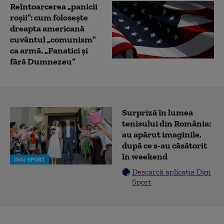
Reîntoarcerea „panicii
roșii”: cum folosește
dreapta americană
cuvântul „comunism”
ca armă. „Fanatici și
fără Dumnezeu”
Surpriză în lumea
tenisului din România:
au apărut imaginile,
după ce s-au căsătorit
în weekend
DIGI SPORT
Descarcă aplicația Digi
Sport