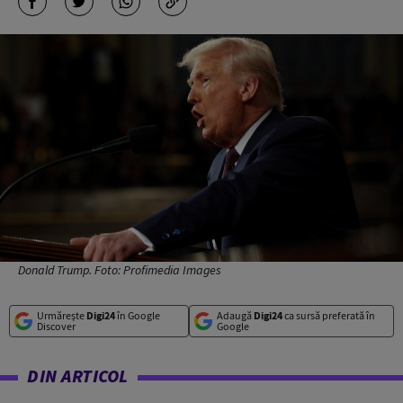
Donald Trump. Foto: Profimedia Images
Urmărește
Digi24
în Google
Adaugă
Digi24
ca sursă preferată în
Discover
Google
DIN ARTICOL