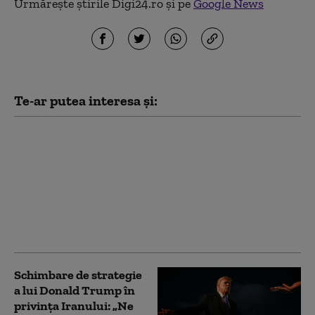
Urmărește știrile Digi24.ro și pe
Google News
Te-ar putea interesa și:
Pentagonul cere
industriei de apărare
din SUA să accelereze
producția și livrarea de
arme: „Ciclurile de
dezvoltare sunt
inacceptabile”
Schimbare de strategie
a lui Donald Trump în
privința Iranului: „Ne