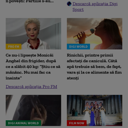
n povești: Pârtiile s-au...
Descarcă aplicația Digi
Sport
PRO FM
DIGI WORLD
Ce nu-i lipsește Monicăi
Rinichii, printre primii
Anghel din frigider, după
afectați de caniculă. Câtă
ce a slăbit 40 kg: “Știu ce să
apă trebuie să bem, de fapt,
mănânc. Nu mai fac ca
vara și la ce alimente să fim
înainte”
atenți
Descarcă aplicația Pro FM
DIGI ANIMAL WORLD
FILM NOW