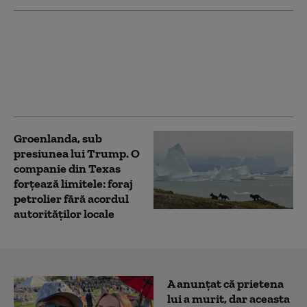
Todd Blanche, fostul
avocat al lui Trump,
confirmat procuror
general al SUA. Vot la
limită în Senat
Groenlanda, sub
presiunea lui Trump. O
companie din Texas
forțează limitele: foraj
petrolier fără acordul
autorităților locale
A anunțat că prietena
lui a murit, dar aceasta