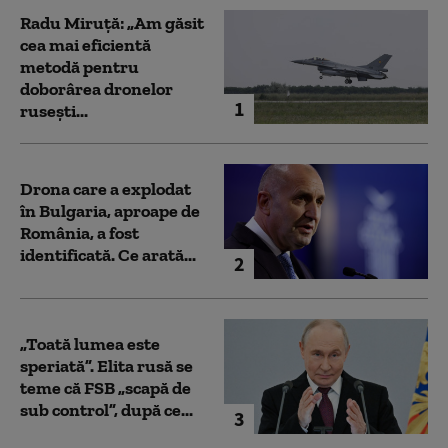
Radu Miruță: „Am găsit
cea mai eficientă
metodă pentru
doborârea dronelor
1
rusești...
Drona care a explodat
în Bulgaria, aproape de
România, a fost
identificată. Ce arată...
2
„Toată lumea este
speriată”. Elita rusă se
teme că FSB „scapă de
sub control”, după ce...
3