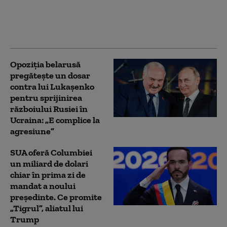
Kremlinul atrage
recruți din Occident în
armata Rusiei
Opoziția belarusă
pregătește un dosar
contra lui Lukașenko
pentru sprijinirea
războiului Rusiei în
Ucraina: „E complice la
agresiune”
SUA oferă Columbiei
un miliard de dolari
chiar în prima zi de
mandat a noului
președinte. Ce promite
„Tigrul”, aliatul lui
Trump