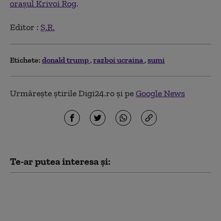
orașul Krivoi Rog
.
Editor :
Ș.R.
Etichete:
donald trump
razboi ucraina
sumi
Urmărește știrile Digi24.ro și pe
Google News
Te-ar putea interesa și:
Cum funcționează
Sovintern, noua rețea
internațională a
„socialiștilor” cu care