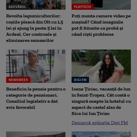
ADEVĂRUL
PLAYTECH
Revolta legumicultorilor:
Poți monta camere video pe
roșiile pleacă din Olt cu 1,5
mașină? Când imaginile
lei și ajung la peste 5 lei în
pot fi folosite ca probă și
Ardeal. Cer controale și
când riști probleme
eliminarea samsarilor
NEWSWEEK
DIGI FM
Beneficiu la pensie pentru o
Ioana Țiriac, vacanță de lux
categorie de pensionari.
în Saint-Tropez. Cât costă o
Consiliul legislativ a dat
singură noapte la hotelul cu
aviz favorabil
aspect de castel ales de
fiica lui Ion Țiriac
Descarcă aplicația Digi FM