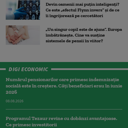
Devin oamenii mai puțin inteligenți?
Ce este „efectul Flynn invers” și de ce
îi îngrijorează pe cercetători
„Un singur copil este de ajuns”. Europa
îmbătrânește. Cine va susține
sistemele de pensii în viitor?
DIGI ECONOMIC
Numărul pensionarilor care primesc indemnizaţie
socială este în creștere. Câți beneficiari erau în iunie
2026
08.08.2026
Programul Tezaur revine cu dobânzi avantajoase.
Ce primesc investitorii