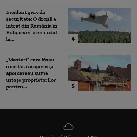
Incident grav de
securitate: O dronă a
intrat din România în
Bulgaria şi a explodat
4
la...
„Meșteri” care lăsau
case fără acoperiș și
apoi cereau sume
uriașe proprietarilor
5
pentru...