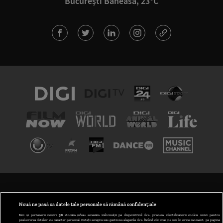
București Băneasa, 23°C
TERMENI ȘI CONDIȚII
POLITICA DE CONFIDENȚIALITATE
Nouă ne pasă ca datele tale personale să rămână confidențiale
Noi și partenerii noștri
30
stocăm și/sau accesăm informații pe dispozitivul dvs., precum identificatorii cookie unici pentru
prelucrarea datelor cu caracter personal. Puteți accepta sau gestiona alegerile dvs. făcând clic mai jos sau în orice moment, pe pagina