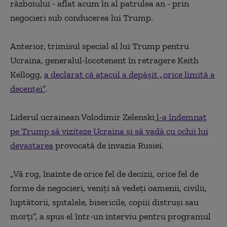
războiului - aflat acum în al patrulea an - prin
negocieri sub conducerea lui Trump.
Anterior, trimisul special al lui Trump pentru
Ucraina, generalul-locotenent în retragere Keith
Kellogg,
a declarat că atacul a depășit „orice limită a
decenței”
.
Liderul ucrainean Volodimir Zelenski
l-a îndemnat
pe Trump să viziteze Ucraina și să vadă cu ochii lui
devastarea
provocată de invazia Rusiei.
„Vă rog, înainte de orice fel de decizii, orice fel de
forme de negocieri, veniți să vedeți oamenii, civilii,
luptătorii, spitalele, bisericile, copiii distruși sau
morți”, a spus el într-un interviu pentru programul