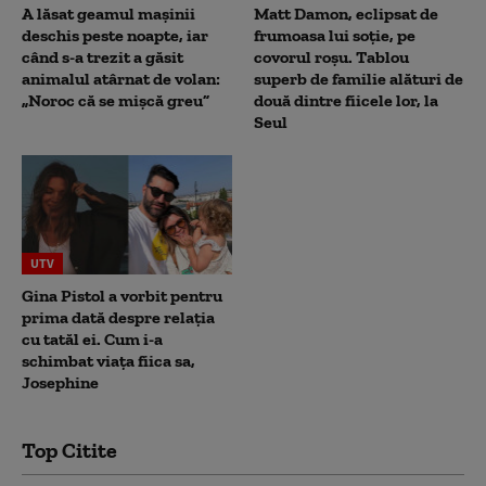
A lăsat geamul mașinii
Matt Damon, eclipsat de
deschis peste noapte, iar
frumoasa lui soție, pe
când s-a trezit a găsit
covorul roșu. Tablou
animalul atârnat de volan:
superb de familie alături de
„Noroc că se mișcă greu”
două dintre fiicele lor, la
Seul
UTV
Gina Pistol a vorbit pentru
prima dată despre relația
cu tatăl ei. Cum i-a
schimbat viața fiica sa,
Josephine
Top Citite