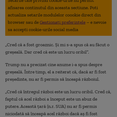
Setarile tale privind cookie-urile nu permit
afisarea continutul din aceasta sectiune. Poti
actualiza setarile modulelor coookie direct din
browser sau de
Gestionați preferințele
– e nevoie
sa accepti cookie-urile social media
„Cred că a fost groaznic. Și mi s-a spus că au făcut o
greșeală. Dar cred că este un lucru oribil”.
Trump nu a precizat cine anume i-a spus despre
greșeală. Între timp, el a reiterat că, dacă ar fi fost
președinte, nu ar fi permis să înceapă războiul.
„Cred că întregul război este un lucru oribil. Cred că,
faptul
că acel
război
a
început este un abuz de
putere. Această țară
(n.r. SUA)
nu ar fi permis
niciodată să înceapă acel război dacă aș fi fost