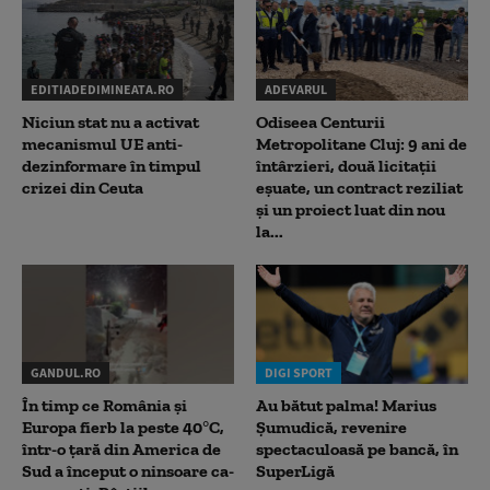
EDITIADEDIMINEATA.RO
ADEVARUL
Niciun stat nu a activat
Odiseea Centurii
mecanismul UE anti-
Metropolitane Cluj: 9 ani de
dezinformare în timpul
întârzieri, două licitații
crizei din Ceuta
eșuate, un contract reziliat
și un proiect luat din nou
la...
GANDUL.RO
DIGI SPORT
În timp ce România și
Au bătut palma! Marius
Europa fierb la peste 40°C,
Șumudică, revenire
într-o țară din America de
spectaculoasă pe bancă, în
Sud a început o ninsoare ca-
SuperLigă