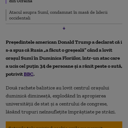
din Ucraina
Atacul asupra Sumî, condamnat în masă de liderii
occidentali
Președintele american Donald Trump a
declarat
că i
s-a spus că Rusia „a făcut o greșeală” când a lovit
orașul Sumî în Duminica Floriilor, într-un atac care
a ucis cel puțin 34 de persoane și a rănit peste o sută,
potrivit
BBC
.
Două rachete balistice au lovit centrul orașului
duminică dimineață, explodând în apropierea
universității de stat și a centrului de congrese,
lăsând trupuri neînsuflețite împrăștiate pe străzi.