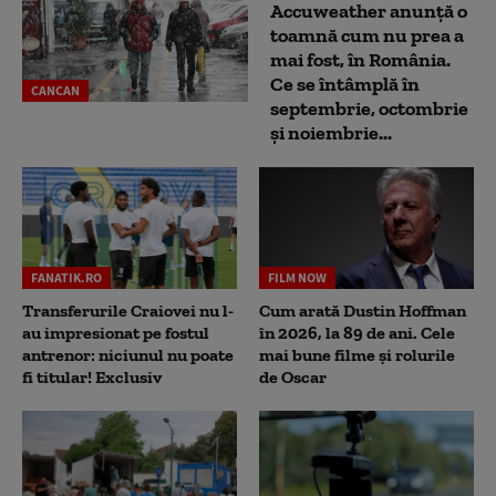
Accuweather anunță o
toamnă cum nu prea a
mai fost, în România.
Ce se întâmplă în
CANCAN
septembrie, octombrie
și noiembrie...
FANATIK.RO
FILM NOW
Transferurile Craiovei nu l-
Cum arată Dustin Hoffman
au impresionat pe fostul
în 2026, la 89 de ani. Cele
antrenor: niciunul nu poate
mai bune filme și rolurile
fi titular! Exclusiv
de Oscar