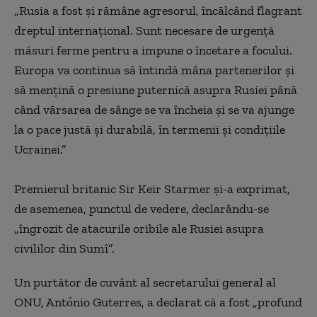
„Rusia a fost și rămâne agresorul, încălcând flagrant
dreptul internațional. Sunt necesare de urgență
măsuri ferme pentru a impune o încetare a focului.
Europa va continua să întindă mâna partenerilor și
să mențină o presiune puternică asupra Rusiei până
când vărsarea de sânge se va încheia și se va ajunge
la o pace justă și durabilă, în termenii și condițiile
Ucrainei.”
Premierul britanic Sir Keir Starmer și-a exprimat,
de asemenea, punctul de vedere, declarându-se
„îngrozit de atacurile oribile ale Rusiei asupra
civililor din Sumî”.
Un purtător de cuvânt al secretarului general al
ONU, António Guterres, a declarat că a fost „profund