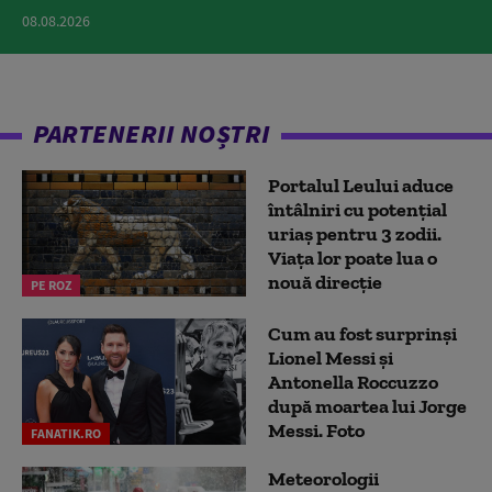
08.08.2026
PARTENERII NOȘTRI
Portalul Leului aduce
întâlniri cu potențial
uriaș pentru 3 zodii.
Viața lor poate lua o
nouă direcție
PE ROZ
Cum au fost surprinși
Lionel Messi și
Antonella Roccuzzo
după moartea lui Jorge
Messi. Foto
FANATIK.RO
Meteorologii