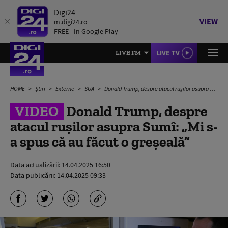
Digi24
VIEW
m.digi24.ro
FREE - In Google Play
LIVE TV
LIVE FM
HOME
Știri
Externe
SUA
Donald Trump, despre atacul rușilor asupra Sumî: „Mi s-a spus că au făcut o greșeală”
VIDEO
Donald Trump, despre
atacul rușilor asupra Sumî: „Mi s-
a spus că au făcut o greșeală”
Data actualizării:
14.04.2025 16:50
Data publicării:
14.04.2025 09:33