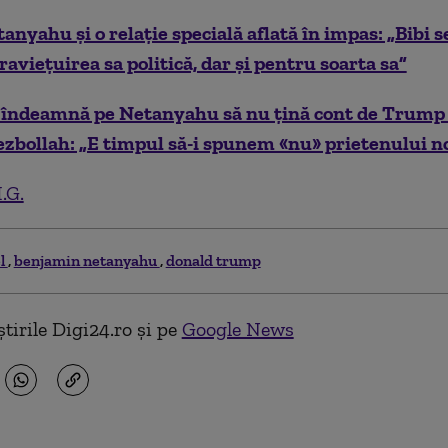
nyahu și o relație specială aflată în impas: „Bibi s
aviețuirea sa politică, dar și pentru soarta sa”
l îndeamnă pe Netanyahu să nu țină cont de Trump 
ezbollah: „E timpul să-i spunem «nu» prietenului n
.G.
el
benjamin netanyahu
donald trump
tirile Digi24.ro și pe
Google News