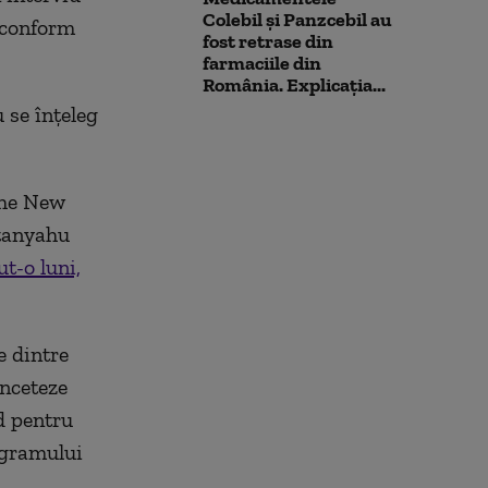
Colebil și Panzcebil au
 conform
fost retrase din
farmaciile din
România. Explicația...
 se înţeleg
The New
etanyahu
t-o luni,
e dintre
înceteze
d pentru
ogramului