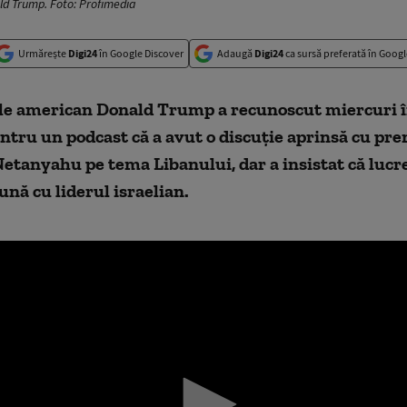
d Trump. Foto: Profimedia
Urmărește
Digi24
în Google Discover
Adaugă
Digi24
ca sursă preferată în Googl
le american Donald Trump a recunoscut miercuri 
ntru un podcast că a avut o discuţie aprinsă cu pr
tanyahu pe tema Libanului, dar a insistat că lucr
nă cu liderul israelian.