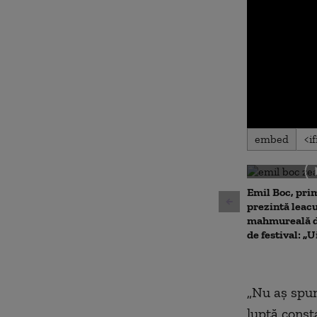
0
embed
seconds
of
0
seconds
Volu
90%
Emil Boc, prim
prezintă leac
mahmureală d
de festival: „U
„Nu aş spun
luptă const