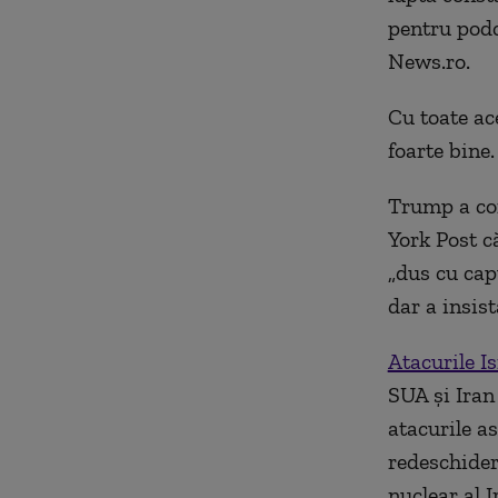
pentru podc
News.ro.
Cu toate ac
foarte bine.
Trump a con
York Post c
„dus cu cap
dar a insis
Atacurile Is
SUA şi Iran 
atacurile a
redeschider
nuclear al I