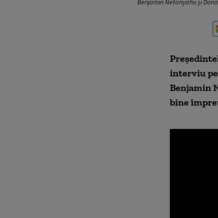
Benjamin Netanyahu și Donal
Preşedinte
interviu pe
Benjamin Ne
bine împreu