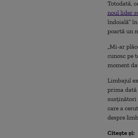
Totodată, c
noul lider 
îndoială” în
poartă un m
„Mi-ar plăc
cunosc pe to
moment dat,
Limbajul ex
prima dată 
susţinători
care a cerut
despre limb
Citește și: