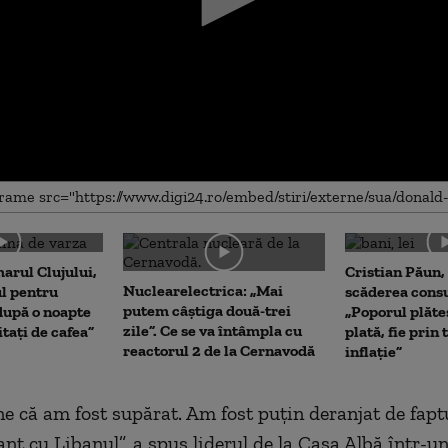
me
arul Clujului,
Cristian Păun,
Nuclearelectrica: „Mai
ul pentru
scăderea cons
putem câștiga două-trei
upă o noapte
„Poporul plăte
zile”. Ce se va întâmpla cu
itați de cafea”
plată, fie prin 
reactorul 2 de la Cernavodă
inflație”
e că am fost supărat. Am fost puţin deranjat de faptu
ant cu Libanul”, a spus liderul de la Casa Albă într-un