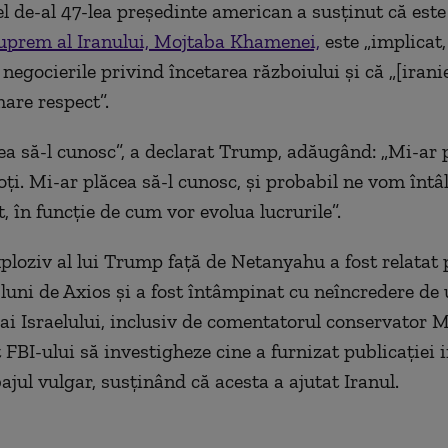
el de-al 47-lea președinte american a susținut că est
suprem al Iranului, Mojtaba Khamenei,
este „implicat,
 negocierile privind încetarea războiului și că „[iranie
are respect”.
ea să-l cunosc”, a declarat Trump, adăugând: „Mi-ar p
ți. Mi-ar plăcea să-l cunosc, și probabil ne vom întâl
 în funcție de cum vor evolua lucrurile”.
ploziv al lui Trump faţă de Netanyahu a fost relatat
luni de Axios şi a fost întâmpinat cu neîncredere de 
 ai Israelului, inclusiv de comentatorul conservator 
 FBI-ului să investigheze cine a furnizat publicaţiei 
ajul vulgar, susţinând că acesta a ajutat Iranul.