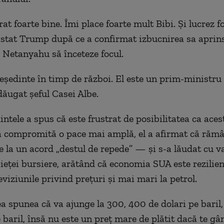
t foarte bine. Îmi place foarte mult Bibi. Şi lucrez f
nsistat Trump după ce a confirmat izbucnirea sa aprin
i Netanyahu să înceteze focul.
eşedinte în timp de război. El este un prim-ministru
dăugat şeful Casei Albe.
ntele a spus că este frustrat de posibilitatea ca acest
 compromită o pace mai amplă, el a afirmat că rămâ
e la un acord „destul de repede” — şi s-a lăudat cu va
pieţei bursiere, arătând că economia SUA este rezilien
viziunile privind preţuri şi mai mari la petrol.
a spunea că va ajunge la 300, 400 de dolari pe baril,
 baril, însă nu este un preţ mare de plătit dacă te gâ