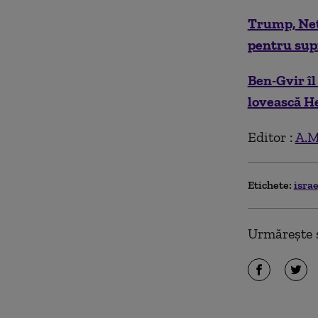
Trump, Neta
pentru supr
Ben-Gvir î
lovească H
Editor :
A.M
Etichete:
isra
Urmărește ș