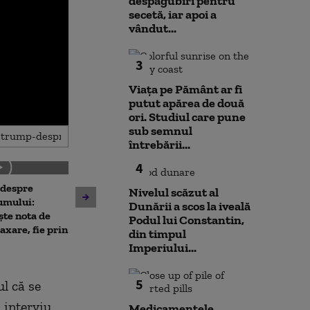
despăgubiri pentru
secetă, iar apoi a
vândut...
3
Viața pe Pământ ar fi
putut apărea de două
ori. Studiul care pune
sub semnul
întrebării...
4
 despre
Antrenament cu miză:
Nivelul scăzut al
10 luni de la ex
umului:
pușcașii marini români au
Dunării a scos la iveală
Rahova: Oameni
ște nota de
testat vehiculele de asalt
Podul lui Constantin,
așteaptă să intr
taxare, fie prin
amfibiu AAV-7 alături de
din timpul
Primarul Cipri
militarii SUA
Imperiului...
„Am comandat 
5
l că se
 interviu
Medicamentele