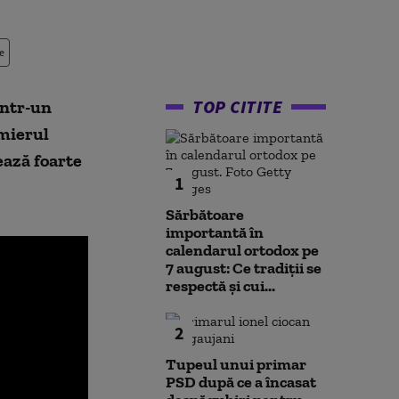
e
TOP CITITE
într-un
emierul
ează foarte
1
Sărbătoare
importantă în
calendarul ortodox pe
7 august: Ce tradiții se
respectă și cui...
2
Tupeul unui primar
PSD după ce a încasat