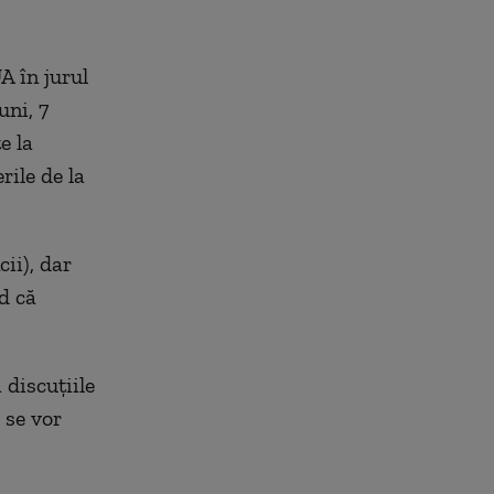
A în jurul
ni, 7
e la
rile de la
ii), dar
d că
 discuţiile
 se vor