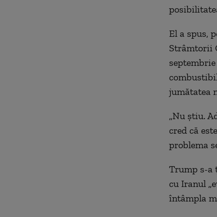
posibilitate
El a spus, p
Strâmtorii 
septembrie 
combustibil
jumătatea m
„Nu ştiu. A
cred că est
problema se
Trump s-a ţ
cu Iranul „
întâmpla mu