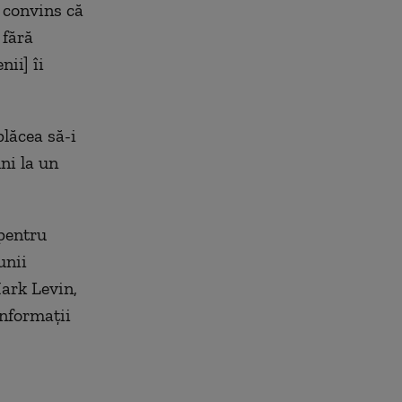
e convins că
 fără
nii] îi
lăcea să-i
ni la un
 pentru
unii
Mark Levin,
informaţii