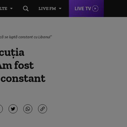
LIVE TV
LTE
LIVE FM
că se luptă constant cu Libanul”
cuția
Am fost
ă constant