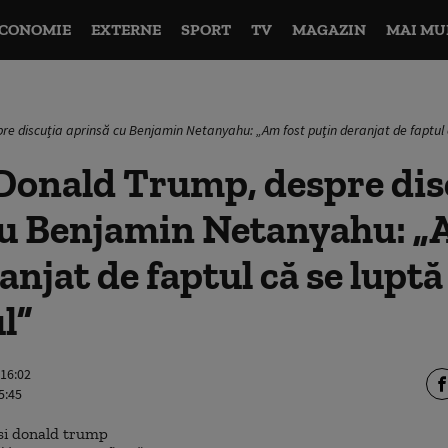
CONOMIE
EXTERNE
SPORT
TV
MAGAZIN
MAI MU
re discuția aprinsă cu Benjamin Netanyahu: „Am fost puţin deranjat de faptul 
Donald Trump, despre dis
cu Benjamin Netanyahu: „
anjat de faptul că se lupt
l”
 16:02
5:45