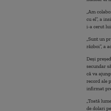
„Am colabora
cu el”, a i
i-a cerut lu
„Sunt un pr
război”, a a
Deşi preşedi
secundar să
că va ajung
record ale 
infirmat pre
„Toată lume
de dolari pe