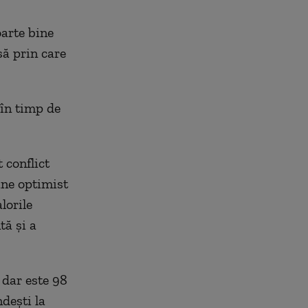
oarte bine
să prin care
 în timp de
 conflict
ne optimist
lorile
tă şi a
 dar este 98
ndeşti la