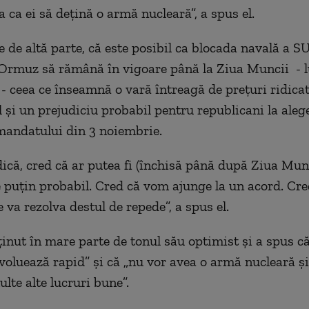
a ca ei să deţină o armă nucleară”, a spus el.
e de altă parte, că este posibil ca blocada navală a SU
Ormuz să rămână în vigoare până la Ziua Muncii - lu
- ceea ce înseamnă o vară întreagă de preţuri ridicat
 şi un prejudiciu probabil pentru republicani la alege
andatului din 3 noiembrie.
dică, cred că ar putea fi (închisă până după Ziua Munc
e puţin probabil. Cred că vom ajunge la un acord. Cre
 va rezolva destul de repede”, a spus el.
inut în mare parte de tonul său optimist şi a spus că
evoluează rapid” şi că „nu vor avea o armă nucleară şi
lte alte lucruri bune”.