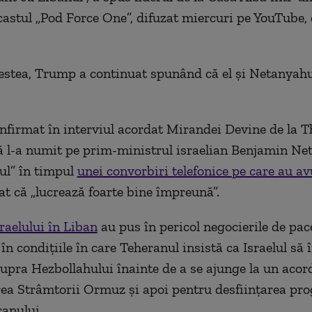
astul „Pod Force One”, difuzat miercuri pe YouTube,
estea, Trump a continuat spunând că el şi Netanyahu
firmat în interviul acordat Mirandei Devine de la 
ă l-a numit pe prim-ministrul israelian Benjamin N
ul” în timpul
unei convorbiri telefonice pe care au avu
tat că „lucrează foarte bine împreună”.
raelului în Liban
au pus în pericol negocierile de pac
în condiţiile în care Teheranul insistă ca Israelul să 
supra Hezbollahului înainte de a se ajunge la un acor
ea Strâmtorii Ormuz şi apoi pentru desfiinţarea pr
ranului.