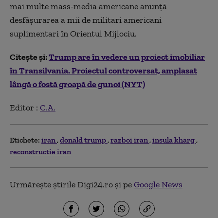
mai multe mass-media americane anunţă
desfăşurarea a mii de militari americani
suplimentari în Orientul Mijlociu.
Citește și:
Trump are în vedere un proiect imobiliar
în Transilvania. Proiectul controversat, amplasat
lângă o fostă groapă de gunoi (NYT)
Editor :
C.A.
Etichete:
iran
donald trump
razboi iran
insula kharg
reconstructie iran
Urmărește știrile Digi24.ro și pe
Google News