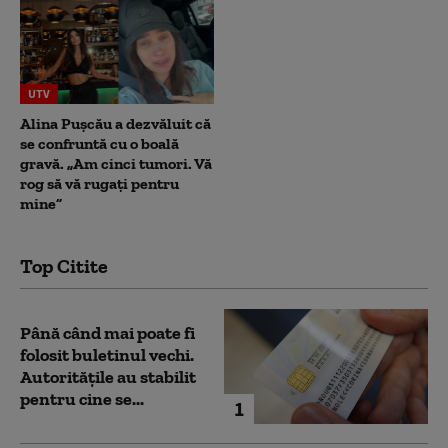
UTV
Alina Pușcău a dezvăluit că
se confruntă cu o boală
gravă. „Am cinci tumori. Vă
rog să vă rugați pentru
mine”
Top Citite
Până când mai poate fi
folosit buletinul vechi.
Autoritățile au stabilit
pentru cine se...
1