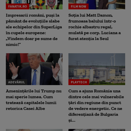
FANATIK.RO
FILM NOW
Impresarii români, puși la
Soția lui Matt Damon,
pământ de evoluțiile slabe
frumoasa balului într-o
ale echipelor din SuperLiga
rochie albastru regal,
în cupele europene:
mulată pe corp. Luciana a
„Vindem doar pe sume de
furat atenția la Seul
nimic!”
ADEVĂRUL
PLAYTECH
Amenințările lui Trump nu
Cum a ajuns România una
mai sperie lumea. Cum
dintre cele mai vulnerabile
tratează capitalele lumii
țări din regiune din punct
retorica Casei Albe
de vedere energetic. Ce ne
diferențiază de Bulgaria
și...