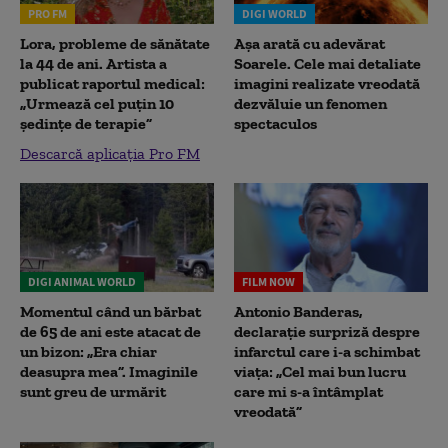
PRO FM
DIGI WORLD
Lora, probleme de sănătate
Așa arată cu adevărat
la 44 de ani. Artista a
Soarele. Cele mai detaliate
publicat raportul medical:
imagini realizate vreodată
„Urmează cel puțin 10
dezvăluie un fenomen
ședințe de terapie”
spectaculos
Descarcă aplicația Pro FM
DIGI ANIMAL WORLD
FILM NOW
Momentul când un bărbat
Antonio Banderas,
de 65 de ani este atacat de
declarație surpriză despre
un bizon: „Era chiar
infarctul care i-a schimbat
deasupra mea”. Imaginile
viața: „Cel mai bun lucru
sunt greu de urmărit
care mi s-a întâmplat
vreodată”