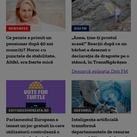
NEWSWEEK
DIGI FM
Ce pensie a primit un
„Anna, ţine-ţi prostul
pensionar după 40 ani
acasă!" Reacţii după ce un
munciți? Noroc cu
bărbat a desenat o
punctele de stabilitate.
declaraţie de dragoste pe o
Altfel, era foarte mică
stâncă, în Transfăgărăşan
Descarcă aplicația Digi FM
EDITIADEDIMINEATA.RO
ADEVARUL
Parlamentul European a
Inteligența artificială
lansat un joc gratuit în care
transformă
utilizatorii controlează o
departamentele de resurse