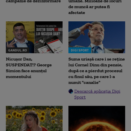
campanie de dezinformare
umane. Milioane de locuri
de muncă ar putea fi
afectate
GANDUL.RO
DIGI SPORT
Nicușor Dan,
Suma uriașă care i se reține
SUSPENDAT!? George
lui Cornel Dinu din pensie,
Simion face anunțul
după ce a pierdut procesul
momentului
cu finul său, pe care l-a
numit "canalie"
Descarcă aplicația Digi
Sport