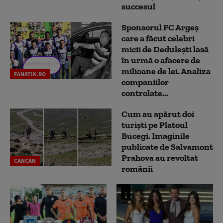
succesul
Sponsorul FC Argeș
care a făcut celebri
micii de Dedulești lasă
în urmă o afacere de
milioane de lei. Analiza
FANATIK.RO
companiilor
controlate...
Cum au apărut doi
turiști pe Platoul
Bucegi. Imaginile
publicate de Salvamont
Prahova au revoltat
CANCAN
românii