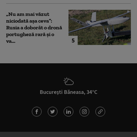
„Nu am mai văzut
niciodată așa ceva”:
Rusia a doborât o dronă
portugheză rară și o
5
va...
București Băneasa, 34°C