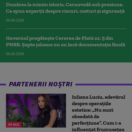
Dunărea la minim istoric, Cernavodă sub presiune.
Ce spun experții despre riscuri, costuri și siguranță
06.08.2026
Guvernul pregătește Cererea de Plată nr. 5 din
PNRR. Șapte jaloane nu au încă documentația finală
06.08.2026
PARTENERII NOȘTRI
Iuliana Luciu, adevărul
despre operațiile
estetice: „Nu sunt
obsedată de
perfecțiune”. Cum i-a
PE ROZ
influențat frumusețea