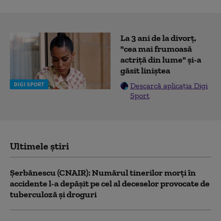
La 3 ani de la divorț,
"cea mai frumoasă
actriță din lume" și-a
găsit liniștea
DIGI SPORT
Descarcă aplicația Digi
Sport
Ultimele știri
Şerbănescu (CNAIR): Numărul tinerilor morţi în
accidente l-a depăşit pe cel al deceselor provocate de
tuberculoză şi droguri