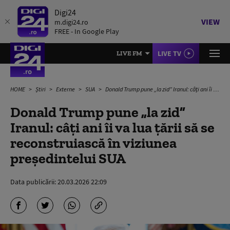
Digi24
VIEW
m.digi24.ro
FREE - In Google Play
LIVE TV
LIVE FM
HOME
Știri
Externe
SUA
Donald Trump pune „la zid” Iranul: câți ani îi va lua țării să se reconstruiască în viziunea președintelui SUA
Donald Trump pune „la zid”
Iranul: câți ani îi va lua țării să se
reconstruiască în viziunea
președintelui SUA
Data publicării:
20.03.2026 22:09