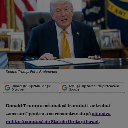
Donald Trump. Foto: Profimedia
Urmărește
Digi24
în Google
Adaugă
Digi24
ca sursă preferată în
Discover
Google
Donald Trump a estimat că Iranului i-ar trebui
„zece ani” pentru a se reconstrui după
ofensiva
militară condusă de Statele Unite şi Israel
.