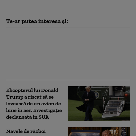
Te-ar putea interesa și:
Trump spune cum a
oprit Iranul „cel mai
mare atac” al SUA de
după cel de-Al Doilea
Război Mondial: „Eram
pregătiți”
Elicopterul lui Donald
Trump a riscat să se
lovească de un avion de
linie în aer. Investigație
declanșată în SUA
Navele de război