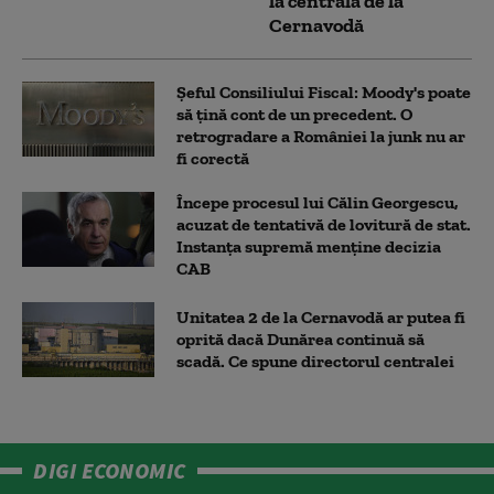
la centrala de la
Cernavodă
Șeful Consiliului Fiscal: Moody's poate
să țină cont de un precedent. O
retrogradare a României la junk nu ar
fi corectă
Începe procesul lui Călin Georgescu,
acuzat de tentativă de lovitură de stat.
Instanța supremă menține decizia
CAB
Unitatea 2 de la Cernavodă ar putea fi
oprită dacă Dunărea continuă să
scadă. Ce spune directorul centralei
DIGI ECONOMIC