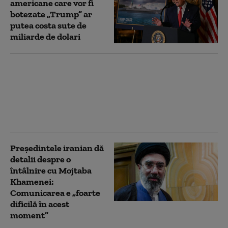
americane care vor fi
botezate „Trump” ar
putea costa sute de
miliarde de dolari
Trump, atac preventiv
la candidații democraţi:
„Cred că este cea mai
mare ameninţare”
Preşedintele iranian dă
detalii despre o
întâlnire cu Mojtaba
Khamenei:
Comunicarea e „foarte
dificilă în acest
moment”