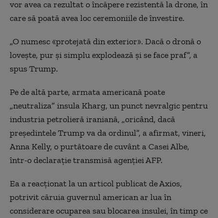
vor avea ca rezultat o încăpere rezistentă la drone, în
care să poată avea loc ceremoniile de învestire.
„O numesc «protejată din exterior». Dacă o dronă o
lovește, pur și simplu explodează și se face praf”, a
spus Trump.
Pe de altă parte, armata americană poate
„neutraliza” insula Kharg, un punct nevralgic pentru
industria petrolieră iraniană, „oricând, dacă
preşedintele Trump va da ordinul”, a afirmat, vineri,
Anna Kelly, o purtătoare de cuvânt a Casei Albe,
într-o declaraţie transmisă agenţiei AFP.
Ea a reacţionat la un articol publicat de Axios,
potrivit căruia guvernul american ar lua în
considerare ocuparea sau blocarea insulei, în timp ce