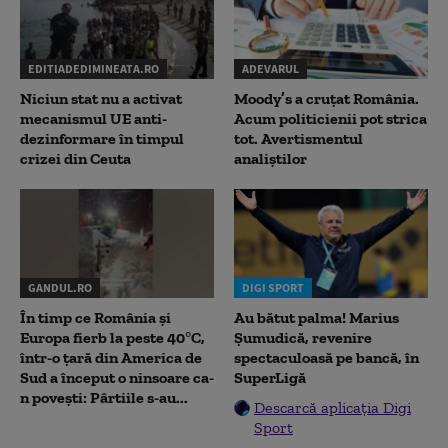
EDITIADEDIMINEATA.RO
ADEVARUL
Niciun stat nu a activat
Moody’s a cruțat România.
mecanismul UE anti-
Acum politicienii pot strica
dezinformare în timpul
tot. Avertismentul
crizei din Ceuta
analiștilor
GANDUL.RO
DIGI SPORT
În timp ce România și
Au bătut palma! Marius
Europa fierb la peste 40°C,
Șumudică, revenire
într-o țară din America de
spectaculoasă pe bancă, în
Sud a început o ninsoare ca-
SuperLigă
n povești: Pârtiile s-au...
Descarcă aplicația Digi
Sport