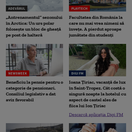
ADEVĂRUL
PLAYTECH
„Antrenamentul” sezonului
Facultatea din România la
în Arctica: Un urs polar
care nu mai vrea nimeni să
folosește un bloc de gheață
înveţe. A pierdut aproape
pe post de halteră
jumătate din studenţi
NEWSWEEK
DIGI FM
Beneficiu la pensie pentru o
Ioana Țiriac, vacanță de lux
categorie de pensionari.
în Saint-Tropez. Cât costă o
Consiliul legislativ a dat
singură noapte la hotelul cu
aviz favorabil
aspect de castel ales de
fiica lui Ion Țiriac
Descarcă aplicația Digi FM