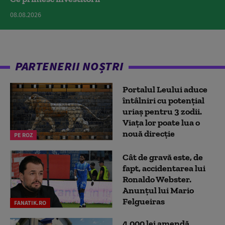
08.08.2026
PARTENERII NOȘTRI
Portalul Leului aduce
întâlniri cu potențial
uriaș pentru 3 zodii.
Viața lor poate lua o
nouă direcție
PE ROZ
Cât de gravă este, de
fapt, accidentarea lui
Ronaldo Webster.
Anunțul lui Mario
Felgueiras
FANATIK.RO
4.000 lei amendă