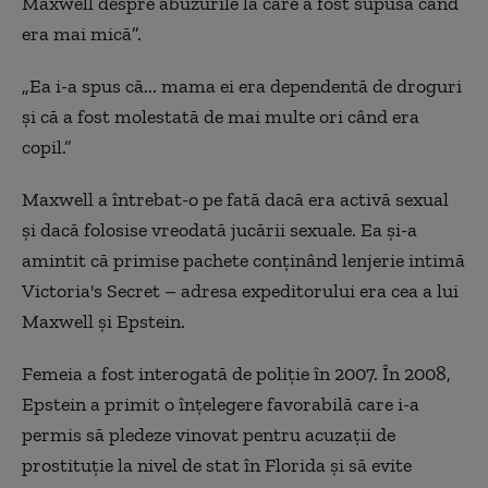
Maxwell despre abuzurile la care a fost supusă când
era mai mică”.
„Ea i-a spus că... mama ei era dependentă de droguri
și că a fost molestată de mai multe ori când era
copil.”
Maxwell a întrebat-o pe fată dacă era activă sexual
și dacă folosise vreodată jucării sexuale. Ea și-a
amintit că primise pachete conținând lenjerie intimă
Victoria's Secret – adresa expeditorului era cea a lui
Maxwell și Epstein.
Femeia a fost interogată de poliție în 2007. În 2008,
Epstein a primit o înțelegere favorabilă care i-a
permis să pledeze vinovat pentru acuzații de
prostituție la nivel de stat în Florida și să evite