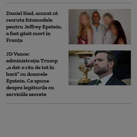
Daniel Siad, acuzat că
recruta fotomodele
pentru Jeffrey Epstein,
a fost găsit mort în
Franţa
JD Vance:
administrația Trump
„a dat-o rău de tot în
bară” cu dosarele
Epstein. Ce spune
despre legăturile cu
serviciile secrete
Noi acuzații aduse de
DIICOT pentru frații
Tate: Ar fi obținut
peste 1 milion de dolari