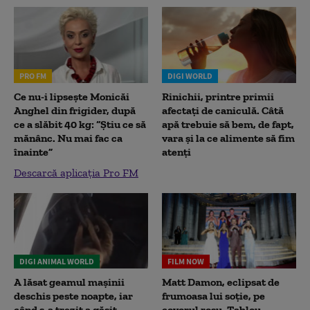
PRO FM
DIGI WORLD
Ce nu-i lipsește Monicăi
Rinichii, printre primii
Anghel din frigider, după
afectați de caniculă. Câtă
ce a slăbit 40 kg: “Știu ce să
apă trebuie să bem, de fapt,
mănânc. Nu mai fac ca
vara și la ce alimente să fim
înainte”
atenți
Descarcă aplicația Pro FM
DIGI ANIMAL WORLD
FILM NOW
A lăsat geamul mașinii
Matt Damon, eclipsat de
deschis peste noapte, iar
frumoasa lui soție, pe
când s-a trezit a găsit
covorul roșu. Tablou