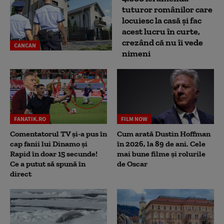
tuturor românilor care
locuiesc la casă și fac
acest lucru în curte,
crezând că nu îi vede
CANCAN
nimeni
FANATIK.RO
FILM NOW
Comentatorul TV și-a pus în
Cum arată Dustin Hoffman
cap fanii lui Dinamo și
în 2026, la 89 de ani. Cele
Rapid în doar 15 secunde!
mai bune filme și rolurile
Ce a putut să spună în
de Oscar
direct