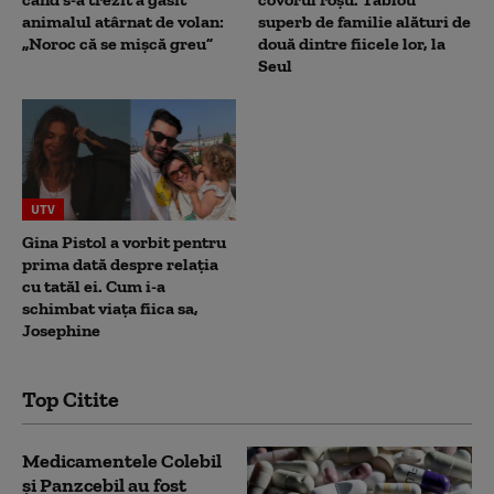
animalul atârnat de volan:
superb de familie alături de
„Noroc că se mișcă greu”
două dintre fiicele lor, la
Seul
UTV
Gina Pistol a vorbit pentru
prima dată despre relația
cu tatăl ei. Cum i-a
schimbat viața fiica sa,
Josephine
Top Citite
Medicamentele Colebil
și Panzcebil au fost