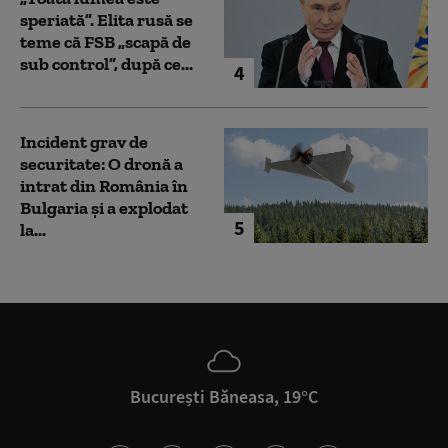
speriată”. Elita rusă se
teme că FSB „scapă de
sub control”, după ce...
4
Incident grav de
securitate: O dronă a
intrat din România în
Bulgaria şi a explodat
5
la...
București Băneasa, 19°C