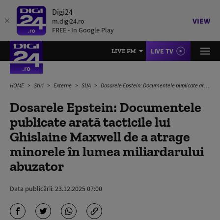
Digi24
VIEW
m.digi24.ro
FREE - In Google Play
LIVE TV
LIVE FM
HOME
Știri
Externe
SUA
Dosarele Epstein: Documentele publicate arată tacticile lui Ghislaine Maxwell de a atrage minorele în lumea miliardarului abuzator
Dosarele Epstein: Documentele
publicate arată tacticile lui
Ghislaine Maxwell de a atrage
minorele în lumea miliardarului
abuzator
Data publicării:
23.12.2025 07:00