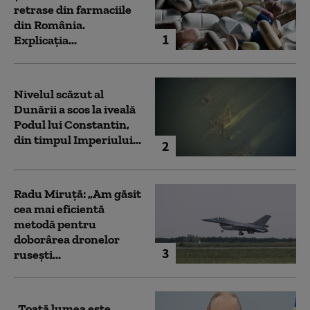
retrase din farmaciile
din România.
1
Explicația...
Nivelul scăzut al
Dunării a scos la iveală
Podul lui Constantin,
din timpul Imperiului...
2
Radu Miruță: „Am găsit
cea mai eficientă
metodă pentru
doborârea dronelor
3
rusești...
„Toată lumea este