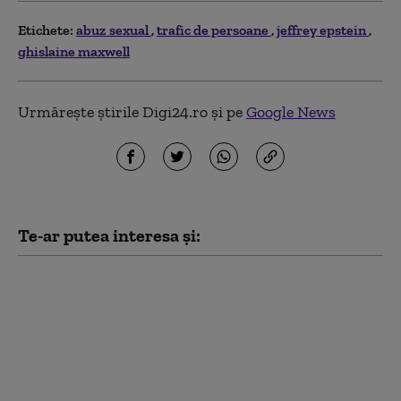
Etichete:
abuz sexual
trafic de persoane
jeffrey epstein
ghislaine maxwell
Urmărește știrile Digi24.ro și pe
Google News
Te-ar putea interesa și:
Karyna Shuliak, iubita
misterioasă a lui
Jeffrey Epstein: cum a
ajuns să fie
moștenitoarea averii
controversate