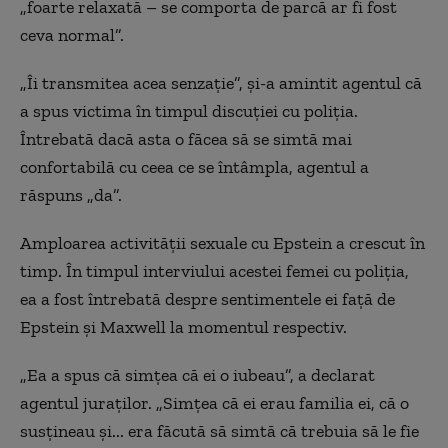
„foarte relaxată – se comporta de parcă ar fi fost
ceva normal”.
„Îi transmitea acea senzație”, și-a amintit agentul că
a spus victima în timpul discuției cu poliția.
Întrebată dacă asta o făcea să se simtă mai
confortabilă cu ceea ce se întâmpla, agentul a
răspuns „da”.
Amploarea activității sexuale cu Epstein a crescut în
timp. În timpul interviului acestei femei cu poliția,
ea a fost întrebată despre sentimentele ei față de
Epstein și Maxwell la momentul respectiv.
„Ea a spus că simțea că ei o iubeau”, a declarat
agentul juraților. „Simțea că ei erau familia ei, că o
susțineau și... era făcută să simtă că trebuia să le fie