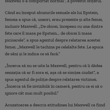
Maxwell s-a comportat normal”, a povestit ofițerul.
Când au început abuzurile sexuale ale lui Epstein,
femeia a spus că, uneori, erau prezente și alte femei,
inclusiv Maxwell. „De obicei, începeau cu una dintre
fete care îl masa pe Epstein... de obicei îi masa
picioarele”, a spus agentul despre relatarea acestei
femei. „Maxwell le tachina pe celelalte fete. Le apuca
de sâni și le indica ce să facă.”
„Încerca să nu se uite la Maxwell, pentru că îi dădea
senzația că ar fi sora ei, așa că se simțea ciudat”, a
spus agentul de poliție despre relatarea victimei.
„Încerca să fie invizibilă în cameră, pentru ca ei să o
ignore cât mai mult posibil.”
Acuzatoarea a descris atitudinea lui Maxwell ca fiind