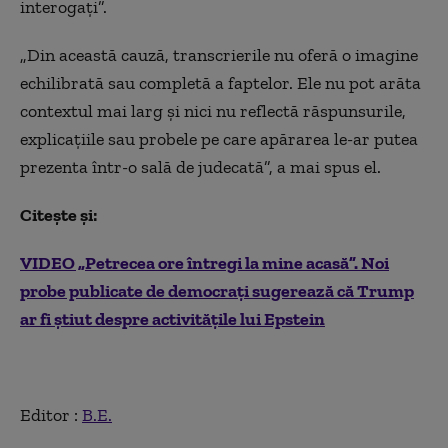
interogați”.
„Din această cauză, transcrierile nu oferă o imagine
echilibrată sau completă a faptelor. Ele nu pot arăta
contextul mai larg și nici nu reflectă răspunsurile,
explicațiile sau probele pe care apărarea le-ar putea
prezenta într-o sală de judecată”, a mai spus el.
Citește și:
VIDEO „Petrecea ore întregi la mine acasă”. Noi
probe publicate de democrați sugerează că Trump
ar fi știut despre activitățile lui Epstein
Editor :
B.E.