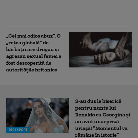
din exploatarea unei
victime care era
minoră
„Cel mai odios abuz”. O
„rețea globală” de
bărbați care drogau și
agresau sexual femei a
fost descoperită de
autoritățile britanice
S-au dus la biserică
pentru nunta lui
Ronaldo cu Georgina și
au avut o surpriză
uriașă! ”Momentul va
DIGI SPORT
rămâne în istorie”