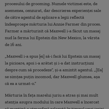
procesului de grooming. Numele victimei este, de
asemenea, cenzurat, dar descrierea experienței sale
de către agentul de aplicare a legii reflectă
îndeaproape mărturia lui Annie Farmer din proces.
Farmer a mărturisit că Maxwell i-a făcut un masaj
nud la ferma lui Epstein din New Mexico, la vârsta
de 16 ani.
„Maxwell i-a spus [ei] să-i facă lui Epstein un masaj
la picioare, apoi i-a arătat și i-a dat instrucțiuni
despre cum să procedeze”, și-a amintit agentul. „[Ea]
se simțea puțin incomod, dar Maxwell glumea, așa
că ea a urmat-o.”
Mărturia în fața marelui juriu a atras și mai mult
atenția asupra modului în care Maxwell a încercat
să mențină o atmosferă relaxată în timpul unei ieșiri